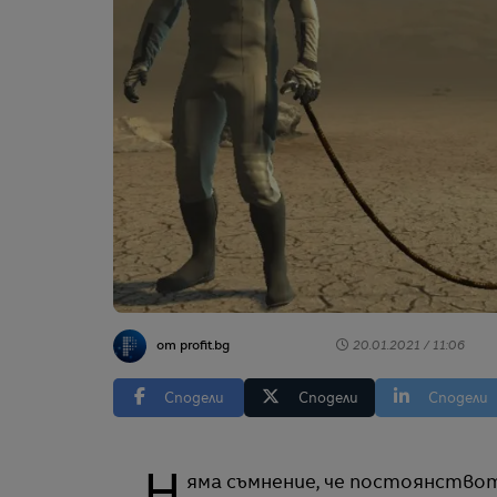
от profit.bg
20.01.2021 / 11:06
Сподели
Сподели
Сподели
Няма съмнение, че постоянство