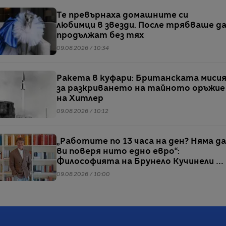
Те превърнаха домашните си
любимци в звезди. После трябваше д
продължат без тях
09.08.2026 / 10:34
Ракета в куфари: Британската миси
за разкриването на тайното оръжие
на Хитлер
09.08.2026 / 10:12
„Работите по 13 часа на ден? Няма да
ви поверя нито едно евро“:
Философията на Брунело Кучинели за
бизнеса и живота
09.08.2026 / 10:00