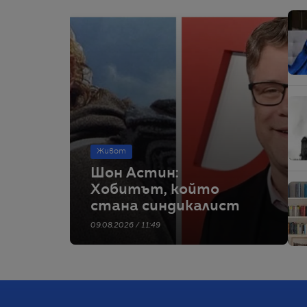
Живот
Шон Астин:
Хобитът, който
стана синдикалист
09.08.2026 / 11:49