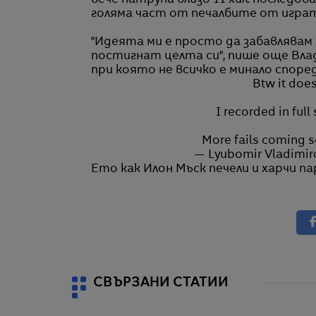
вече натрупа близо 11 хил. последова
голяма част от печалбите от играт
"Идеята ми е просто да забавлявам 
постигнат целта си", пише още Вла
при която не всичко е минало спор
Btw it does
I recorded in full 
More fails coming 
— Lyubomir Vladimir
Ето как Илон Мъск печели и харчи п
СВЪРЗАНИ СТАТИИ