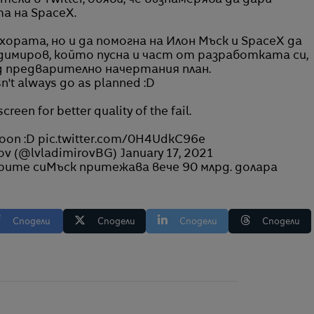
тели в Twitter, обяви, че възнамерява да дари
а на SpaceX.
хората, но и да помогна на Илон Мъск и SpaceX да
димиров, който пусна и част от разработката си,
ед предварително начертания план.
n't always go as planned :D
screen for better quality of the fail.
soon :D
pic.twitter.com/0H4UdkC96e
ov (@lvladimirovBG)
January 17, 2021
арите си
Мъск притежава вече 90 млрд. долара
Сподели
Сподели
Сподели
Сподели