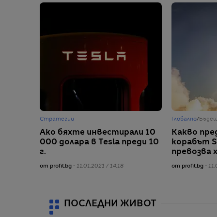
Стратегии
Глобално
/
Бъде
Ако бяхте инвестирали 10
Какво пре
000 долара в Tesla преди 10
корабът S
г.
превозва 
от profit.bg -
11.01.2021 / 14:18
от profit.bg -
11.
ПОСЛЕДНИ ЖИВОТ