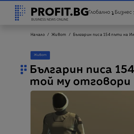
Глобално
Бизнес
Начало
Живот
Българин писа 154 пъти на И
Живот
Българин писа 154
той му отговори