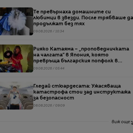
Те превърнаха домашните си
любимци в звезди. После трябваше д
продължат без тях
09.08.2026 / 10:34
Рияко Катаяма – „проповедничката
на чалгата“ в Япония, която
превръща българския попфолк в
клубна екзотика
09.08.2026 / 05:44
Гледай стюардесата: Ужасяваща
катастрофа стои зад инструктажа
за безопасност
08.08.2026 / 09:09
виж още