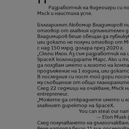
Разработчик на видеоигри си п
Мъск и наистина успя.
Българинът Любомир Владимиров писа
отговор от главния изпълнителен ди
Владимиров беше обещал да публику
или докато не получи отговор от Мъ
с над 150 млрд. долара през 2020 г.
„Скъпи Илон. Аз съм разработчик на 
SpaceX колонизирате Марс. Ако и ти
да ползвам името и логото на комп
продължение на 1 година, или докато 
В последния си пост той дори посоч
му съобщение от общо планираните
След 22 седмици на очакване, Мъск 
entrepreneur.
„Можете да откраднете името и лог
главният директор на SpaceX.
You can steal our na
— Elon Musk
След получаването на дългоочакван