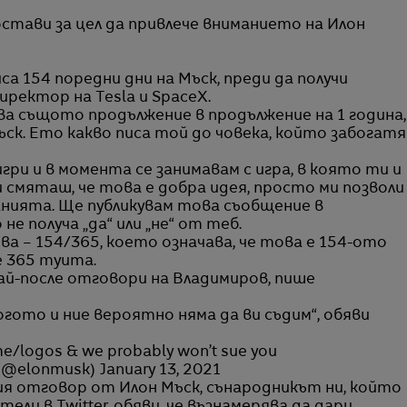
остави за цел да привлече вниманието на Илон
 154 поредни дни на Мъск, преди да получи
ректор на Tesla и SpaceX.
ва същото продължение в продължение на 1 година,
ск. Ето какво писа той до човека, който забогатя
игри и в момента се занимавам с игра, в която ти и
 смяташ, че това е добра идея, просто ми позволи
анията. Ще публикувам това съобщение в
не получа „да“ или „не“ от теб.
ва – 154/365, което означава, че това е 154-ото
 365 туита.
най-после отговори на Владимиров, пише
ото и ние вероятно няма да ви съдим“, обяви
me/logos & we probably won’t sue you
 (@elonmusk)
January 13, 2021
ия отговор от Илон Мъск, сънародникът ни, който