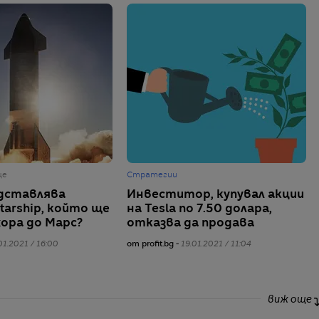
ще
Стратегии
дставлява
Инвеститор, купувал акции
tarship, който ще
на Tesla по 7.50 долара,
хора до Марс?
отказва да продава
01.2021 / 16:00
от profit.bg -
19.01.2021 / 11:04
виж още