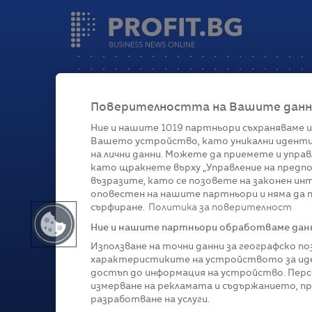
Поверителността на Вашите данни 
Ние и нашите
1019
партньори съхраняваме и
Вашето устройство, като уникални иденти
Категории
на лични данни. Можете да приемете и управ
като щракнете върху „Управление на предпо
Глобално
Бизнес
Технологии
Стратегии
Жи
възразите, като се позовете на законен ин
оповестен на нашите партньори и няма да п
сърфиране.
Политика за поверителност
Ние и нашите партньори обработваме данни
Използване на точни данни за географско п
характеристиките на устройството за иде
достъп до информация на устройство. Перс
измерване на рекламата и съдържанието, п
разработване на услуги.
Copyright © 2007-
2026
Profit.bg. Всички права зап