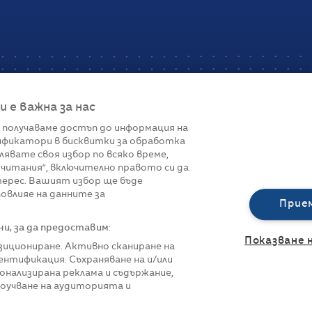
е важна за нас
 получаваме достъп до информация на
фикатори в бисквитки за обработка
Връзки
лявате своя избор по всяко време,
читания“, включително правото си да
вот
Контакти
терес. Вашият избор ще бъде
Реклама
овлияе на данните за
За нас
Прие
Политика за п
Управление на 
, за да предоставим:
Показване 
озициониране. Активно сканиране на
нтификация. Съхраняване на и/или
онализирана реклама и съдържание,
роучване на аудиторията и
азени.