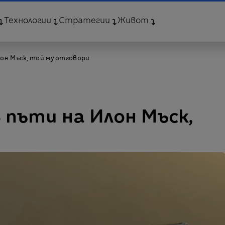
Технологии
Стратегии
Живот
лон Мъск, той му отговори
 пъти на Илон Мъск,