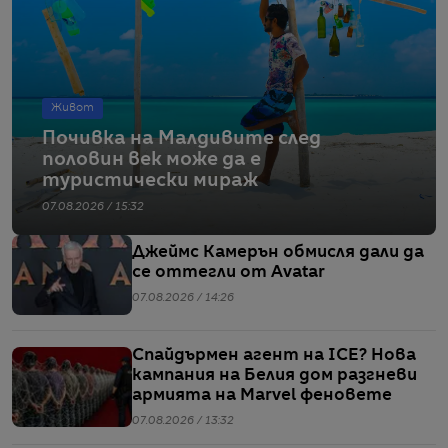
Живот
Почивка на Малдивите след
половин век може да е
туристически мираж
07.08.2026 / 15:32
Джеймс Камерън обмисля дали да
се оттегли от Avatar
07.08.2026 / 14:26
Спайдърмен агент на ICE? Нова
кампания на Белия дом разгневи
армията на Marvel феновете
07.08.2026 / 13:32