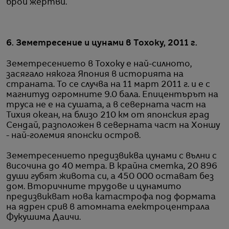
брой жертви.
6. Земетресение и цунами в Тохоку, 2011 г.
Земетресението в Тохоку е най-силното,
засягало някога Япония в историята на
страната. То се случва на 11 март 2011 г. и е с
магнитуд огромните 9.0 бала. Епицентърът на
труса не е на сушата, а в северната част на
Тихия океан, на близо 210 км от японския град
Сендай, разположен в северната част на Хоншу
- най-големия японски остров.
Земетресението предизвиква цунами с вълни с
височина до 40 метра. В крайна сметка, 20 896
души губят живота си, а 450 000 остават без
дом. Вторичните трудове и цунамито
предизвикват нова катастрофа под формата
на ядрен срив в атомната електроцентрала
Фукушима Даичи.