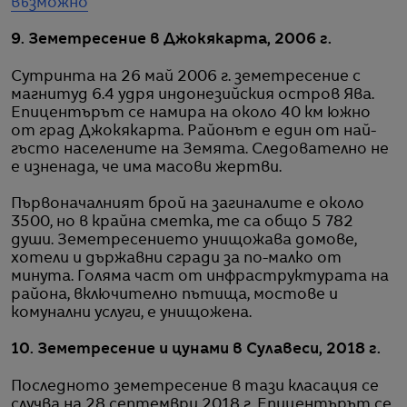
възможно
9. Земетресение в Джокякарта, 2006 г.
Сутринта на 26 май 2006 г. земетресение с
магнитуд 6.4 удря индонезийския остров Ява.
Епицентърът се намира на около 40 км южно
от град Джокякарта. Районът е един от най-
гъсто населените на Земята. Следователно не
е изненада, че има масови жертви.
Първоначалният брой на загиналите е около
3500, но в крайна сметка, те са общо 5 782
души. Земетресението унищожава домове,
хотели и държавни сгради за по-малко от
минута. Голяма част от инфраструктурата на
района, включително пътища, мостове и
комунални услуги, е унищожена.
10. Земетресение и цунами в Сулавеси, 2018 г.
Последното земетресение в тази класация се
случва на 28 септември 2018 г. Епицентърът се