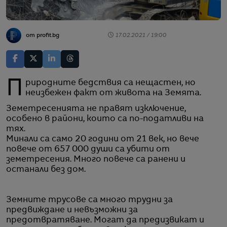
от profit.bg
17.02.2021 / 19:00
Природните бедствия са нещастен, но
неизбежен факт от живота на Земята.
Земетресенията не правят изключение,
особено в райони, които са по-податливи на
тях.
Минали са само 20 години от 21 век, но вече
повече от 657 000 души са убити от
земетресения. Много повече са ранени и
останали без дом.
Земните трусове са много трудни за
предвиждане и невъзможни за
предотвратяване. Могат да предизвикат и