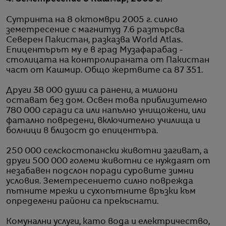
Сутринта на 8 октомври 2005 г. силно
земетресение с магнитуд 7.6 разтърсва
Северен Пакистан, разказва World Atlas.
Епицентърът му е в град Музафарабад -
столицата на контролираната от Пакистан
част от Кашмир. Общо жертвите са 87 351.
Други 38 000 души са ранени, а милиони
остават без дом. Освен това приблизително
780 000 сгради са или напълно унищожени, или
фатално повредени, включително училища и
болници в близост до епицентъра.
250 000 селскостопански животни загиват, а
други 500 000 големи животни се нуждаят от
незабавен подслон поради суровите зимни
условия. Земетресението силно поврежда
пътните мрежи и сухопътните връзки към
определени райони са прекъснати.
Комунални услуги, като вода и електричество,