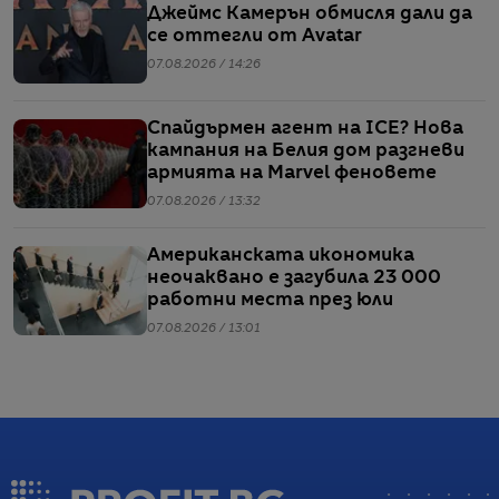
Джеймс Камерън обмисля дали да
се оттегли от Avatar
07.08.2026 / 14:26
Спайдърмен агент на ICE? Нова
кампания на Белия дом разгневи
армията на Marvel феновете
07.08.2026 / 13:32
Американската икономика
неочаквано е загубила 23 000
работни места през юли
07.08.2026 / 13:01