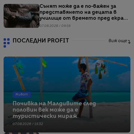
Сънят може да е по-важен за
представянето на децата в
училище от времето пред екран
или храненето, сочи проучване
07.08.2026 / 09:56
ПОСЛЕДНИ PROFIT
виж още
Живот
Почивка на Малдивите след
половин век може да е
туристически мираж
07.08.2026 / 15:32