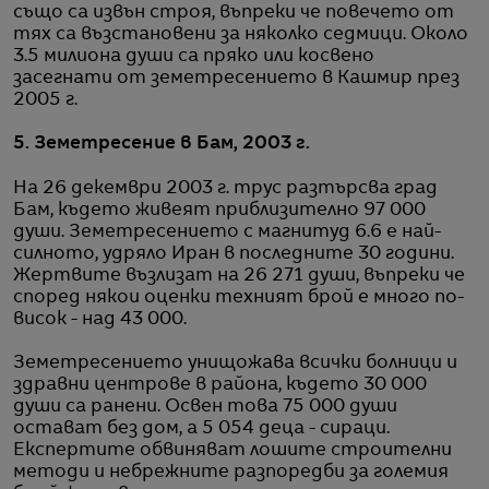
също са извън строя, въпреки че повечето от
тях са възстановени за няколко седмици. Около
3.5 милиона души са пряко или косвено
засегнати от земетресението в Кашмир през
2005 г.
5. Земетресение в Бам, 2003 г.
На 26 декември 2003 г. трус разтърсва град
Бам, където живеят приблизително 97 000
души. Земетресението с магнитуд 6.6 е най-
силното, удряло Иран в последните 30 години.
Жертвите възлизат на 26 271 души, въпреки че
според някои оценки техният брой е много по-
висок - над 43 000.
Земетресението унищожава всички болници и
здравни центрове в района, където 30 000
души са ранени. Освен това 75 000 души
остават без дом, а 5 054 деца - сираци.
Експертите обвиняват лошите строителни
методи и небрежните разпоредби за големия