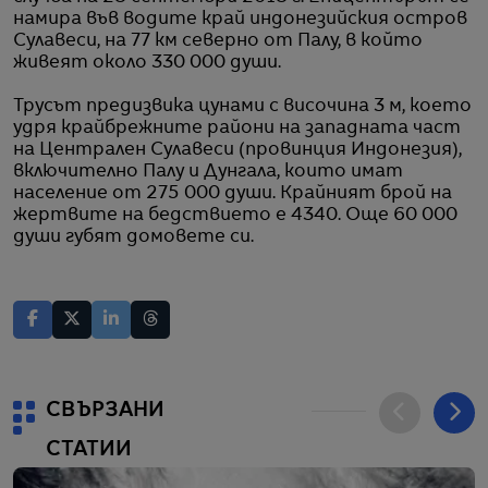
намира във водите край индонезийския остров
Сулавеси, на 77 км северно от Палу, в който
живеят около 330 000 души.
Трусът предизвика цунами с височина 3 м, което
удря крайбрежните райони на западната част
на Централен Сулавеси (провинция Индонезия),
включително Палу и Дунгала, които имат
население от 275 000 души. Крайният брой на
жертвите на бедствието е 4340. Още 60 000
души губят домовете си.
СВЪРЗАНИ
СТАТИИ