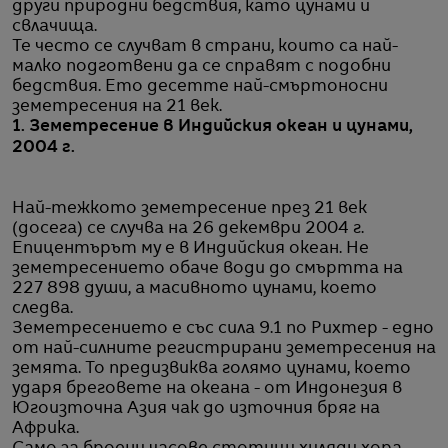
други природни бедствия, като цунами и
свлачища.
Те често се случват в страни, които са най-
малко подготвени да се справят с подобни
бедствия. Ето десетте най-смъртоносни
земетресения на 21 век.
1. Земетресение в Индийския океан и цунами,
2004 г.
Най-тежкото земетресение през 21 век
(досега) се случва на 26 декември 2004 г.
Епицентърът му е в Индийския океан. Не
земетресението обаче води до смъртта на
227 898 души, а масивното цунами, което
следва.
Земетресението е със сила 9.1 по Рихтер - едно
от най-силните регистрирани земетресения на
земята. То предизвиква голямо цунами, което
ударя бреговете на океана - от Индонезия в
Югоизточна Азия чак до източния бряг на
Африка.