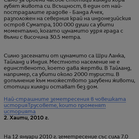
Само за броени часове стотици хиляди хора
губят живота си. Всъщност, в един от най-
пострадалите градове - Банда Ачех,
разположен на северния край на индонезийския
остров Суматра, 100 000 души са убити
моментално, когато цунамито удря града с
вълни с височина 30.5 метра.
Силно засегнати от цунамито са Шри Ланка,
Тайланд и Индия. Местното население не е
единственото, което дава жертви. В Тайланд,
например, са убити около 2000 туристи. В
допълнение към множеството загубени животи,
стотици хиляди остават без дом.
Най-страшните земетресения в човешката
история
Трусовете, които променят
историята
2. Хаити, 2010 г.
На 12 януари 2010 г. земетресение със сила 7.0