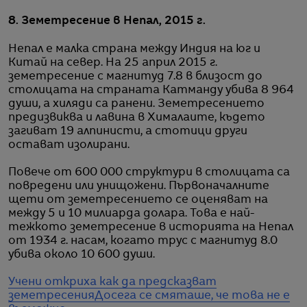
8. Земетресение в Непал, 2015 г.
Непал е малка страна между Индия на юг и
Китай на север. На 25 април 2015 г.
земетресение с магнитуд 7.8 в близост до
столицата на страната Катманду убива 8 964
души, а хиляди са ранени. Земетресението
предизвиква и лавина в Хималаите, където
загиват 19 алпинисти, а стотици други
остават изолирани.
Повече от 600 000 структури в столицата са
повредени или унищожени. Първоначалните
щети от земетресението се оценяват на
между 5 и 10 милиарда долара. Това е най-
тежкото земетресение в историята на Непал
от 1934 г. насам, когато трус с магнитуд 8.0
убива около 10 600 души.
Учени откриха как да предсказват
земетресения
Досега се смяташе, че това не е