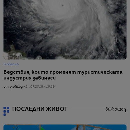
Глобално
Г
Бедствия, които променят туристическата
5
индустрия завинаги
н
от profit.bg -
24.07.2018 / 18:29
от
ПОСЛЕДНИ ЖИВОТ
виж още