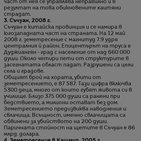
част от нея се управлява неправилно и в
резултат на това обикновените хаитяни
страдат.
3. Съчуан, 2008 г.
Съчуан е китайска провинция и се намира в
югозападната част на страната. На 12 май
2008 г. земетресение с магнитуд 7.9 удря
централния й район. Епицентърът на труса е
Дуджиангян - град с население от над 660 000
души. Около четири пети от структурите в
засегнатата област падат. Разрушени са цели
села и градове.
Общият брой на хората, убити от
земетресението, е 87 587. Тази цифра включва
5300 деца, много от които губят живота си в
училище. Близо 375 000 души са ранени при
бедствието, а милиони остават без дом.
Земетресението предизвиква наводнения и
свлачища. Всъщност, именно свлачищата са
обвинени за убийството на 200 души.
Паричната стойност на щетите в Съчуан е 86
млрд. долара.
4. Земетресение в Кашмир, 2005 г.