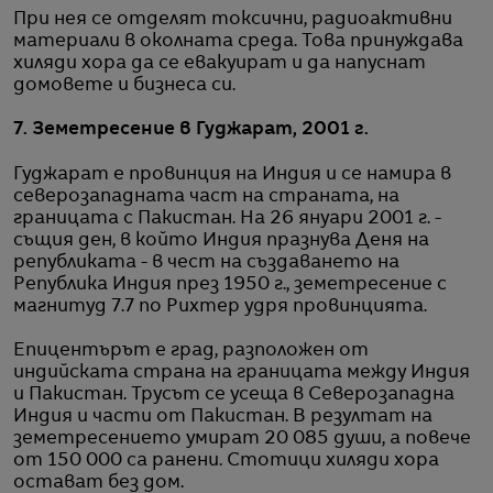
При нея се отделят токсични, радиоактивни
материали в околната среда. Това принуждава
хиляди хора да се евакуират и да напуснат
домовете и бизнеса си.
7. Земетресение в Гуджарат, 2001 г.
Гуджарат е провинция на Индия и се намира в
северозападната част на страната, на
границата с Пакистан. На 26 януари 2001 г. -
същия ден, в който Индия празнува Деня на
републиката - в чест на създаването на
Република Индия през 1950 г., земетресение с
магнитуд 7.7 по Рихтер удря провинцията.
Епицентърът е град, разположен от
индийската страна на границата между Индия
и Пакистан. Трусът се усеща в Северозападна
Индия и части от Пакистан. В резултат на
земетресението умират 20 085 души, а повече
от 150 000 са ранени. Стотици хиляди хора
остават без дом.