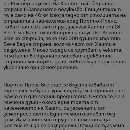
по Рихтер разтърсва Хаити - най-бедната
страна в Западното полукълбо. Епицентърът
му е само на 40 км югозападно от столицата на
страната и най-големия град Порт-о-Пренс.
Това е най-силният трус, засягал Хаити от 18
век. Следват силни вторични трусове. Когато
всичко свършва, поне 160 000 души са мъртви.
Вече бедна страна, голяма част от Хаити е
разрушена. Много сгради се срутват с лекота,
тъй като в страната липсват адекватни
строителни норми, да не говорим за подходящо
укрепване при земетресения.
Порт-о-Пренс все още се възстановява от
тропически бури и урагани, обзели страната по-
малко от две години преди това. Смята се, че 3
милиона души - около една трета от
населението на Хаити, са засегнати от
земетресението. Един милион остават без
дом. Изключително трудно е помощта да
достигне и да се разпредели. Всъщност, голяма