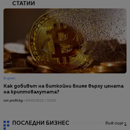
СТАТИИ
Бизнес
Б
Как добивът на биткойни влияе върху цената
А
на криптовалутата?
м
от profit.bg -
04.03.2022 / 13:00
от
ПОСЛЕДНИ БИЗНЕС
виж още