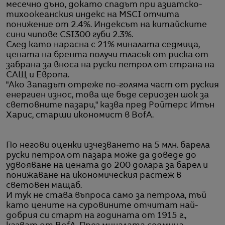
месечно дъно, докато спадът при азиатско-
тихоокеанския индекс на MSCI отчита
понижение от 2.4%. Индексът на китайските
сини чипове CSI300 губи 2.3%.
След като нарасна с 21% миналата седмица,
цената на брента получи тласък от риска от
забрана за вноса на руски петрол от страна на
САЩ и Европа.
"Ако Западът отреже по-голяма част от руския
енергиен износ, това ще бъде сериозен шок за
световните пазари," казва пред Ройтерс Итън
Харис, старши икономист в BofA.
По негови оценки изчезването на 5 млн. барела
руски петрол от пазара може да доведе до
удвояване на цената до 200 долара за барел и
понижаване на икономическия растеж в
световен мащаб.
И тук не става въпроса само за петрола, тъй
като цените на суровините отчитат най-
добрия си старт на годината от 1915 г.,