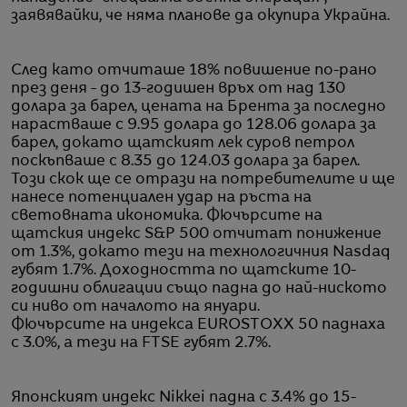
заявявайки, че няма планове да окупира Украйна.
След като отчиташе 18% повишение по-рано
през деня - до 13-годишен връх от над 130
долара за барел, цената на Брента за последно
нарастваше с 9.95 долара до 128.06 долара за
барел, докато щатският лек суров петрол
поскъпваше с 8.35 до 124.03 долара за барел.
Този скок ще се отрази на потребителите и ще
нанесе потенциален удар на ръста на
световната икономика. Фючърсите на
щатския индекс S&P 500 отчитат понижение
от 1.3%, докато тези на технологичния Nasdaq
губят 1.7%. Доходността по щатските 10-
годишни облигации също падна до най-ниското
си ниво от началото на януари.
Фючърсите на индекса EUROSTOXX 50 паднаха
с 3.0%, а тези на FTSE губят 2.7%.
Японският индекс Nikkei падна с 3.4% до 15-