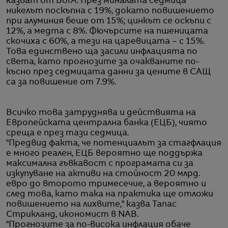
казват от BofA. През миналата седмица
никелът поскъпна с 19%, докато повишението
при алуминия беше от 15%; цинкът се оскъпи с
12%, а медта с 8%. Фючърсите на пшеницата
скочиха с 60%, а тези на царевицата – с 15%.
Това единствено ща засили инфлацията по
света, като прогнозите за очакваните по-
късно през седмицата данни за цените в САЩ
са за повишение от 7.9%.
Всичко това затруднява и действията на
Европейската централна банка (ЕЦБ), чиято
среща е през тази седмица.
"Предвид факта, че потенциалът за стагфлация
е много реален, ЕЦБ вероятно ще поддържа
максимална гъвкавост с програмата си за
изкупуване на активи на стойност 20 млрд.
евро до второто тримесечие, а вероятно и
след това, като така на практика ще отложи
повишението на лихвите," казва Тапас
Стрикланд, икономист в NAB.
"Прогнозите за по-висока инфлация обаче