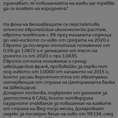
означават, че повишенията на лихви ще трябва
да се появят на хоризонта."
На фона на влошаващите се перспективи
относно европейския икономически растеж,
еврото поевтиня с 3% през миналата седмица
до най-ниското си ниво от средата на 2020 г.
Еврото за последно отчиташе понижение от
0.5% до 1.0872 и е заплашено от тест на
дъното си от 2020 г. при 1.0635.
Еврото отчита понижение и срещу
швейцарския франк, пробивайки за първи път
под нивото от 1.0000 от началото на 2015 г.,
което засили вероятността от евентуални
интервенция от страна на Централната банка
на Швейцария.
Доларът поскъпва, подкрепен от данните за
заетостта в САЩ, които потвърдиха
пазарните очаквания за повишение на лихвите
от страна на Фед този месец. Доларовият
индекс за последно беше на ниво от 99.134, след