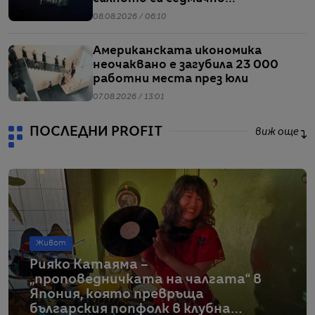
представяне от април насам
08.08.2026 / 06:10
Американската икономика
неочаквано е загубила 23 000
работни места през юли
07.08.2026 / 13:01
ПОСЛЕДНИ PROFIT
виж още
Живот
Рияко Катаяма –
„проповедничката на чалгата“ в
Япония, която превръща
българския попфолк в клубна