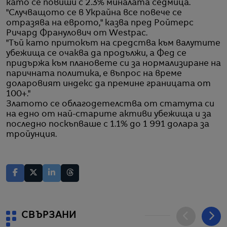
като се повиши с 2.3% миналата седмица.
"Случващото се в Украйна все повече се
отразява на еврото," казва пред Ройтерс
Ричард Франулович от Westpac.
"Тъй като притокът на средства към валутите
убежища се очаква да продължи, а Фед се
придържа към плановете си за нормализиране на
паричната политика, е въпрос на време
доларовият индекс да премине границата от
100+."
Златото се облагодетелства от статута си
на едно от най-старите активи убежища и за
последно поскъпваше с 1.1% до 1 991 долара за
тройунция.
СВЪРЗАНИ