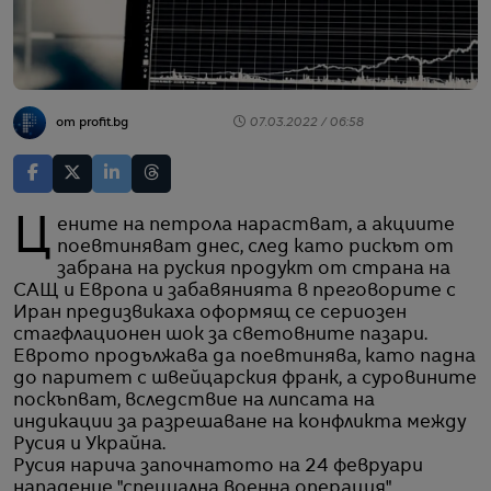
от profit.bg
07.03.2022 / 06:58
Цените на петрола нарастват, а акциите
поевтиняват днес, след като рискът от
забрана на руския продукт от страна на
САЩ и Европа и забавянията в преговорите с
Иран предизвикаха оформящ се сериозен
стагфлационен шок за световните пазари.
Еврото продължава да поевтинява, като падна
до паритет с швейцарския франк, а суровините
поскъпват, вследствие на липсата на
индикации за разрешаване на конфликта между
Русия и Украйна.
Русия нарича започнатото на 24 февруари
нападение "специална военна операция",