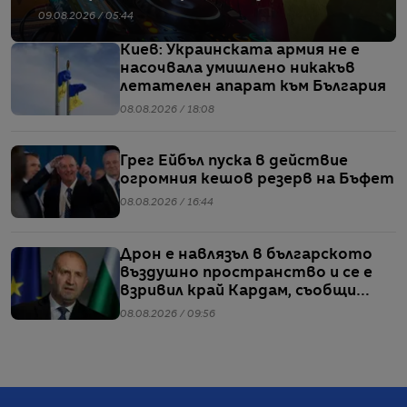
екзотика
09.08.2026 / 05:44
Киев: Украинската армия не е
насочвала умишлено никакъв
летателен апарат към България
08.08.2026 / 18:08
Грег Ейбъл пуска в действие
огромния кешов резерв на Бъфет
08.08.2026 / 16:44
Дрон е навлязъл в българското
въздушно пространство и се е
взривил край Кардам, съобщи
Радев
08.08.2026 / 09:56