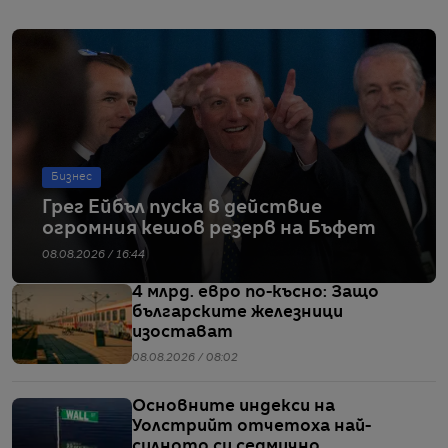
Бизнес
Грег Ейбъл пуска в действие
огромния кешов резерв на Бъфет
08.08.2026 / 16:44
4 млрд. евро по-късно: Защо
българските железници
изостават
08.08.2026 / 08:02
Основните индекси на
Уолстрийт отчетоха най-
силното си седмично