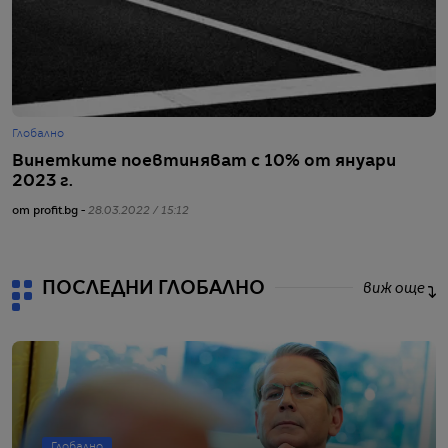
Глобално
С
Винетките поевтиняват с 10% от януари
Е
2023 г.
д
от profit.bg -
28.03.2022 / 15:12
от
ПОСЛЕДНИ ГЛОБАЛНО
виж още
Глобално