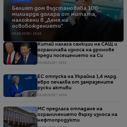
Белият дом възстановява 100
милиарда долара от митата,
наложени в „Деня на
освобождението“
05.08.2026 / 15:24
Китай налага санкции на САЩ и
ограничава износа на дронове
преди посещението на Си
05.08.2026 / 14:52
ЕС отпуска на Украйна 1,4 млрд.
евро печалба от замразените
руски активи
05.08.2026 / 14:04
МС предлага отпадане на
ограничението върху износа на
нефтопродукти