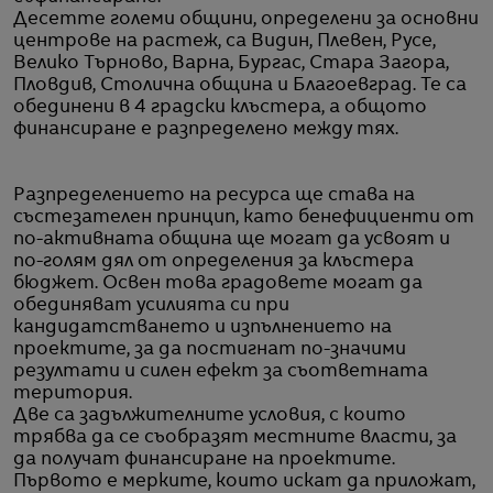
Десетте големи общини, определени за основни
центрове на растеж, са Видин, Плевен, Русе,
Велико Търново, Варна, Бургас, Стара Загора,
Пловдив, Столична община и Благоевград. Те са
обединени в 4 градски клъстера, а общото
финансиране е разпределено между тях.
Разпределението на ресурса ще става на
състезателен принцип, като бенефициенти от
по-активната община ще могат да усвоят и
по-голям дял от определения за клъстера
бюджет. Освен това градовете могат да
обединяват усилията си при
кандидатстването и изпълнението на
проектите, за да постигнат по-значими
резултати и силен ефект за съответната
територия.
Две са задължителните условия, с които
трябва да се съобразят местните власти, за
да получат финансиране на проектите.
Първото е мерките, които искат да приложат,