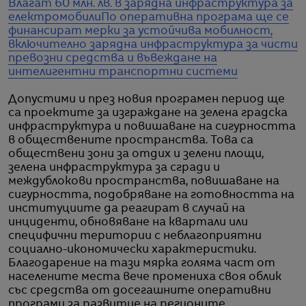
Влагат 60 млн. лв. в зарядна инфраструктура за
електромобили
По оперативна програма ще се
финансират мерки за устойчива мобилност,
включително зарядна инфраструктура за чисти
превозни средства и въвеждане на
интелигентни транспортни системи
Допустими и през новия програмен период ще
са проектите за изграждане на зелена градска
инфраструктура и повишаване на сигурността
в обществените пространства. Това са
обществени зони за отдих и зелени площи,
зелена инфраструктура за сгради и
междублокови пространства, повишаване на
сигурността, подобряване на готовността на
институциите да реагират в случай на
инциденти, обновяване на квартали или
специфични територии с неблагоприятни
социално-икономически характеристики.
Благодарение на тази мярка голяма част от
населените места вече промениха своя облик
със средства от досегашните оперативни
програми за развитие на регионите.