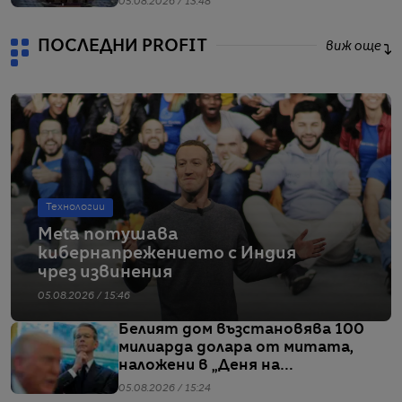
05.08.2026 / 13:48
ПОСЛЕДНИ PROFIT
виж още
Технологии
Meta потушава
кибернапрежението с Индия
чрез извинения
05.08.2026 / 15:46
Белият дом възстановява 100
милиарда долара от митата,
наложени в „Деня на
освобождението“
05.08.2026 / 15:24