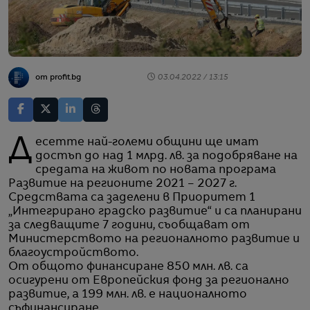
от profit.bg
03.04.2022 / 13:15
Десетте най-големи общини ще имат
достъп до над 1 млрд. лв. за подобряване на
средата на живот по новата програма
Развитие на регионите 2021 – 2027 г.
Средствата са заделени в Приоритет 1
„Интегрирано градско развитие“ и са планирани
за следващите 7 години, съобщават от
Министерството на регионалното развитие и
благоустройството.
От общото финансиране 850 млн. лв. са
осигурени от Европейския фонд за регионално
развитие, а 199 млн. лв. е националното
съфинансиране.