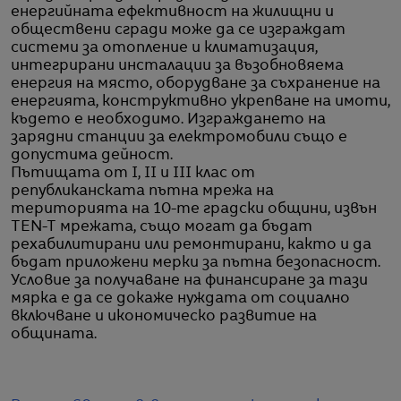
енергийната ефективност на жилищни и
обществени сгради може да се изграждат
системи за отопление и климатизация,
интегрирани инсталации за възобновяема
енергия на място, оборудване за съхранение на
енергията, конструктивно укрепване на имоти,
където е необходимо. Изграждането на
зарядни станции за електромобили също е
допустима дейност.
Пътищата от I, II и III клас от
републиканската пътна мрежа на
територията на 10-те градски общини, извън
TEN-T мрежата, също могат да бъдат
рехабилитирани или ремонтирани, както и да
бъдат приложени мерки за пътна безопасност.
Условие за получаване на финансиране за тази
мярка е да се докаже нуждата от социално
включване и икономическо развитие на
общината.