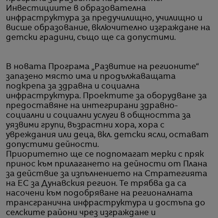
Инвестициите в образователна
инфраструктура за предучилищно, училищно и
висше образование, включително изграждане на
детски градини, също ще са допустими.
В новата Програма „Развитие на регионите“
запазено място има и продължаващата
подкрепа за здравна и социална
инфраструктура. Проектите за оборудване за
предоставяне на интегрирани здравно-
социални и социални услуги в общността за
уязвими групи, възрастни хора, хора с
увреждания или деца, вкл. детски ясли, остават
допустими дейности.
Приоритетно ще се подпомагат мерки с пряк
принос към прилагането на дейности от Плана
за действие за изпълнението на Стратегията
на ЕС за Дунавския регион. Те трябва да са
насочени към подобряване на регионалната
трансгранична инфраструктура и достъпа до
селските райони чрез изграждане и