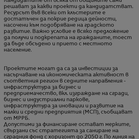
Кандидатите от всяка от общините сами
решават за какви проекти да кандидатстват.
Ресурсът във всеки от клъстерите е
достатъчен да покрие редица дейности,
насочени към подобряване на градското
развитие. Важно условие е всяко предложение
да получи и подкрепата на гражданите, тоест
да бъде обсъдено и прието с местното
население.
Проектите могат да са за инвестиции за
насърчаване на икономическата активност в
съответния регион в седните направления -
инфраструктура за бизнес и
предприемачество, вкл. изграждане на сгради,
бизнес и индустриални паркове,
инфраструктура за иновации и развитие на
малки и средни предприятия (МСП), съобщават
от МРРБ.
Допустими за финансиране остават мерките,
свързани със стратегията за саниране на
сградния фонд с хоризонт до 2050 г. По линия на