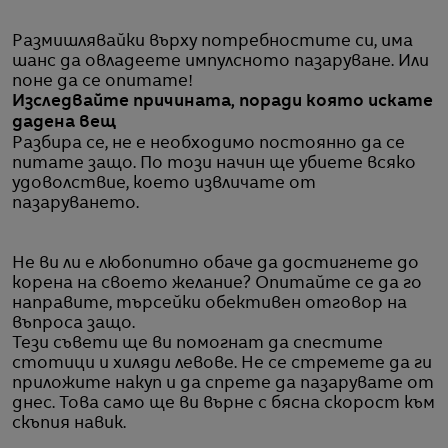
Размишлявайки върху потребностите си, има
шанс да овладеете импулсното пазаруване. Или
поне да се опитате!
Изследвайте причината, поради която искате
дадена вещ
Разбира се, не е необходимо постоянно да се
питате защо. По този начин ще убиете всяко
удоволствие, което извличате от
пазаруването.
Не ви ли е любопитно обаче да достигнете до
корена на своето желание? Опитайте се да го
направите, търсейки обективен отговор на
въпроса защо.
Тези съвети ще ви помогнат да спестите
стотици и хиляди левове. Не се стремете да ги
приложите накуп и да спрете да пазарувате от
днес. Това само ще ви върне с бясна скорост към
скъпия навик.