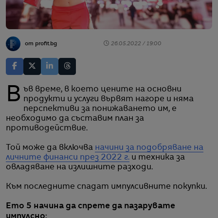
от profit.bg
26.05.2022 / 19:00
Във време, в което цените на основни
продукти и услуги вървят нагоре и няма
перспективи за понижаването им, е
необходимо да съставим план за
противодействие.
Той може да включва
начини за подобряване на
личните финанси през 2022 г.
и техника за
овладяване на излишните разходи.
Към последните спадат импулсивните покупки.
Ето 5 начина да спрете да пазарувате
импулсно: