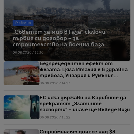
Глобално
„Съветът за мир в Газа“ сключи
първия си договор – за
строителство на военна база
06.08.2026 / 15:30
Безпрецедентен ефект от
жегата: Цяла Италия е в здравна
тревога, Унгария и Румъния
пестят електричество
06.08.2026 / 14:27
ЕС иска държави на Карибите да
прекратят „Златните
паспорти“ – иначе ще въведе визи
06.08.2026 / 13:22
Стриймингът донесе над $3