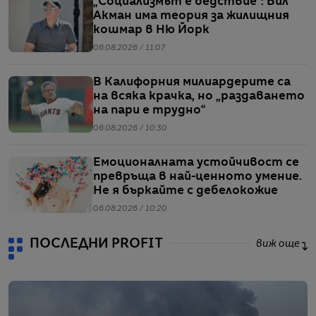
„Социализмът е бедствие“: Бил
Акман има теория за жилищния
кошмар в Ню Йорк
06.08.2026 / 11:07
В Калифорния милиардерите са
на всяка крачка, но „раздаването
на пари е трудно“
06.08.2026 / 10:30
Емоционалната устойчивост се
превръща в най-ценното умение.
Не я бъркайте с дебелокожие
06.08.2026 / 10:20
ПОСЛЕДНИ PROFIT
виж още