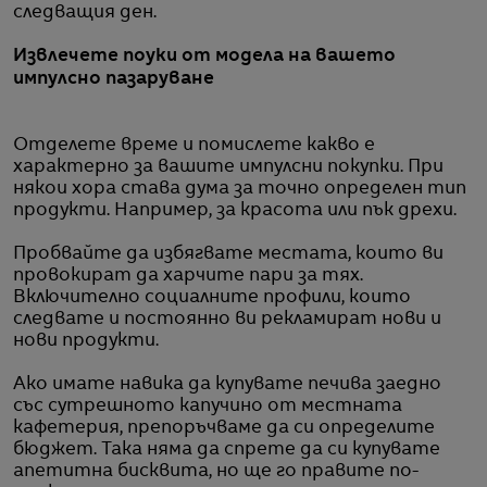
следващия ден.
Извлечете поуки от модела на вашето
импулсно пазаруване
Отделете време и помислете какво е
характерно за вашите импулсни покупки. При
някои хора става дума за точно определен тип
продукти. Например, за красота или пък дрехи.
Пробвайте да избягвате местата, които ви
провокират да харчите пари за тях.
Включително социалните профили, които
следвате и постоянно ви рекламират нови и
нови продукти.
Ако имате навика да купувате печива заедно
със сутрешното капучино от местната
кафетерия, препоръчваме да си определите
бюджет. Така няма да спрете да си купувате
апетитна бисквита, но ще го правите по-