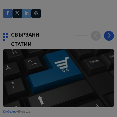
СВЪРЗАНИ
СТАТИИ
Глобално
/
Бъдеще
Г