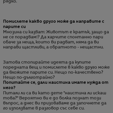
рядко.
Помислете какво друго може да направите с
парите си
Мнозина си казват: Животът е кратък, защо да
не се порадвам!? Да харчите спонтанно пари
обаче за неща, които ви радват, няма да ви
направи щастливи, а обратното - нещастни.
Затова стопирайте идеята да купите
поредната вещ и помислете в какво друго може
да вложите парите си. Нещо по-качествено?
Нещо по-дълготрайно?
Попитайте се, дали наистина имате нужда от
него?
Питали ли са ви като дете "наистина ли искаш
това?" Вероятно ви е до болка познат този
въпрос, а днес ви призоваваме да започнете да
го използвате в разговор със себе си.