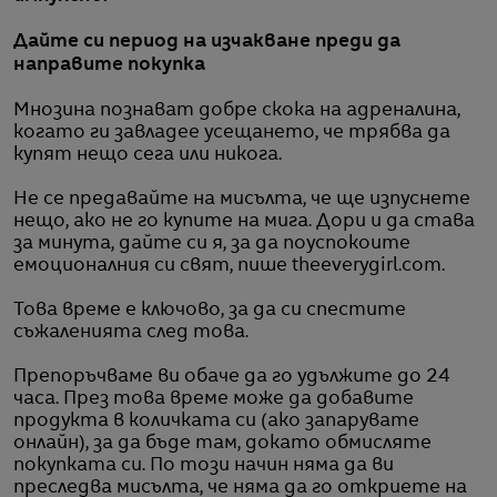
Дайте си период на изчакване преди да
направите покупка
Мнозина познават добре скока на адреналина,
когато ги завладее усещането, че трябва да
купят нещо сега или никога.
Не се предавайте на мисълта, че ще изпуснете
нещо, ако не го купите на мига. Дори и да става
за минута, дайте си я, за да поуспокоите
емоционалния си свят, пише theeverygirl.com.
Това време е ключово, за да си спестите
съжаленията след това.
Препоръчваме ви обаче да го удължите до 24
часа. През това време може да добавите
продукта в количката си (ако запарувате
онлайн), за да бъде там, докато обмисляте
покупката си. По този начин няма да ви
преследва мисълта, че няма да го откриете на