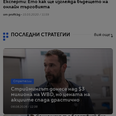
Експерти: Ето как ще изглежда бъдещето на
С
онлайн търговията
н
от profit.bg -
15.05.2020 / 11:59
от
ПОСЛЕДНИ СТРАТЕГИИ
виж още
Стратегии
Стриймингът донесе над $3
милиона на WBD, но цената на
акциите спада драстично
06.08.2026 / 12:36