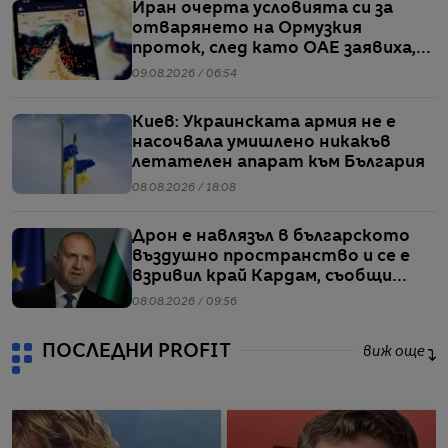
Иран очерта условията си за
отварянето на Ормузкия
проток, след като ОАЕ заявиха,
че един от корабите им е бил
09.08.2026 / 06:54
обект на въздушен удар
Киев: Украинската армия не е
насочвала умишлено никакъв
летателен апарат към България
08.08.2026 / 18:08
Дрон е навлязъл в българското
въздушно пространство и се е
взривил край Кардам, съобщи
Радев
08.08.2026 / 09:56
ПОСЛЕДНИ PROFIT
виж още