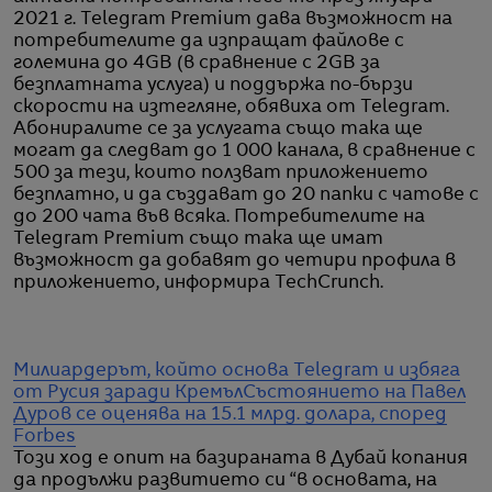
2021 г. Telegram Premium дава възможност на
потребителите да изпращат файлове с
големина до 4GB (в сравнение с 2GB за
безплатната услуга) и поддържа по-бързи
скорости на изтегляне, обявиха от Telegram.
Абониралите се за услугата също така ще
могат да следват до 1 000 канала, в сравнение с
500 за тези, които ползват приложението
безплатно, и да създават до 20 папки с чатове с
до 200 чата във всяка. Потребителите на
Telegram Premium също така ще имат
възможност да добавят до четири профила в
приложението, информира TechCrunch.
Милиардерът, който основа Telegram и избяга
от Русия заради Кремъл
Състоянието на Павел
Дуров се оценява на 15.1 млрд. долара, според
Forbes
Този ход е опит на базираната в Дубай копания
да продължи развитието си “в основата, на