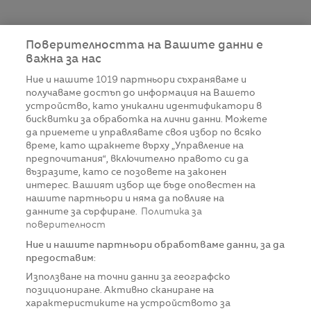
Поверителността на Вашите данни е
важна за нас
Ние и нашите
1019
партньори съхраняваме и
получаваме достъп до информация на Вашето
устройство, като уникални идентификатори в
бисквитки за обработка на лични данни. Можете
да приемете и управлявате своя избор по всяко
време, като щракнете върху „Управление на
предпочитания“, включително правото си да
възразите, като се позовете на законен
интерес. Вашият избор ще бъде оповестен на
нашите партньори и няма да повлияе на
данните за сърфиране.
Политика за
поверителност
Ние и нашите партньори обработваме данни, за да
предоставим:
Използване на точни данни за географско
позициониране. Активно сканиране на
характеристиките на устройството за