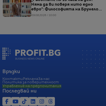
Няма да ви поверя нито едно
евро“: Философията на Брунело
Кучинели за бизнеса и живота
09.08.2026 / 10:00
Връзки
Контакти
Реклама
За нас
Политика за поверителност
Управление на предпочитания
Последвай ни