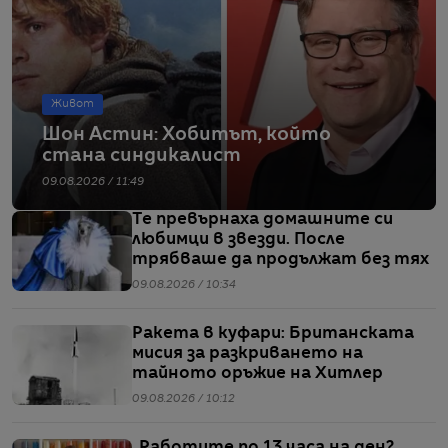
Живот
Шон Астин: Хобитът, който
стана синдикалист
09.08.2026 / 11:49
Те превърнаха домашните си
любимци в звезди. После
трябваше да продължат без тях
09.08.2026 / 10:34
Ракета в куфари: Британската
мисия за разкриването на
тайното оръжие на Хитлер
09.08.2026 / 10:12
„Работите по 13 часа на ден?