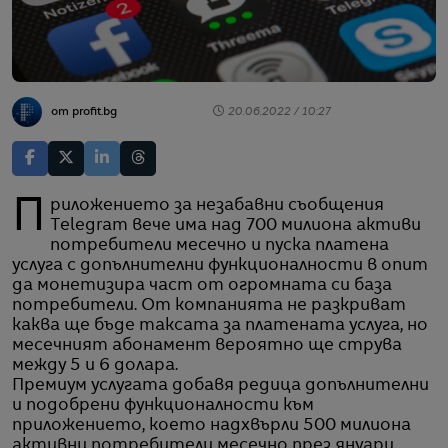
от profit.bg
20.06.2022 / 10:27
Приложението за незабавни съобщения
Telegram вече има над 700 милиона активи
потребители месечно и пуска платена
услуга с допълнителни функционалности в опит
да монетизира част от огромната си база
потребители. От компанията не разкриват
каква ще бъде таксата за платената услуга, но
месечният абонамент вероятно ще струва
между 5 и 6 долара.
Премиум услугата добавя редица допълнителни
и подобрени функционалности към
приложението, което надхвърли 500 милиона
активни потребители месечно през януари