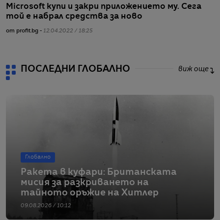
Microsoft купи и закри приложението му. Сега
И
той е набрал средства за ново
д
от profit.bg -
12.04.2022 / 18:25
от
ПОСЛЕДНИ ГЛОБАЛНО
виж още
Глобално
Ракета в куфари: Британската
мисия за разкриването на
тайното оръжие на Хитлер
09.08.2026 / 10:12