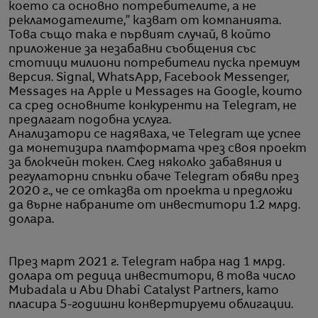
което са основно потребителите, а не
рекламодателите,” казват от компанията.
Това също така е първият случай, в който
приложение за незабавни съобщения със
стотици милиони потребители пуска премиум
версия. Signal, WhatsApp, Facebook Messenger,
Messages на Apple и Messages на Google, които
са сред основните конкуренти на Telegram, не
предлагат подобна услуга.
Анализатори се надяваха, че Telegram ще успее
да монетизира платформата чрез своя проект
за блокчейн токен. След няколко забавяния и
регулаторни спънки обаче Telegram обяви през
2020 г., че се отказва от проекта и предложи
да върне набраните от инвеститори 1.2 млрд.
долара.
През март 2021 г. Telegram набра над 1 млрд.
долара от редица инвеститори, в това число
Mubadala и Abu Dhabi Catalyst Partners, като
пласира 5-годишни конвертируеми облигации.