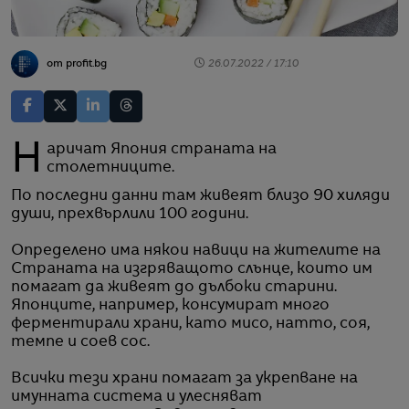
от profit.bg
26.07.2022 / 17:10
Наричат Япония страната на
столетниците.
По последни данни там живеят близо 90 хиляди
души, прехвърлили 100 години.
Определено има някои навици на жителите на
Страната на изгряващото слънце, които им
помагат да живеят до дълбоки старини.
Японците, например, консумират много
ферментирали храни, като мисо, натто, соя,
темпе и соев сос.
Всички тези храни помагат за укрепване на
имунната система и улесняват