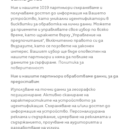
Ние и нашите
1019
партньори съхраняваме и
получаваме достъп до информация на Вашето
устройство, като уникални идентификатори в
бисквитки за обработка на лични данни. Можете
да приемете и управлявате своя избор по всяко
време, като щракнете върху „Управление на
предпочитания“, включително правото си да
възразите, като се позовете на законен
интерес. Вашият избор ще бъде оповестен на
нашите партньори и няма да повлияе на
данните за сърфиране.
Политика за
поверителност
Ние и нашите партньори обработваме данни, за да
предоставим:
Използване на точни данни за географско
позициониране. Активно сканиране на
характеристиките на устройството за
идентификация. Съхраняване на и/или достъп до
информация на устройство. Персонализирана
реклама и съдържание, измерване на рекламата и
съдържанието, проучване на аудиторията и
разработване на услуги.