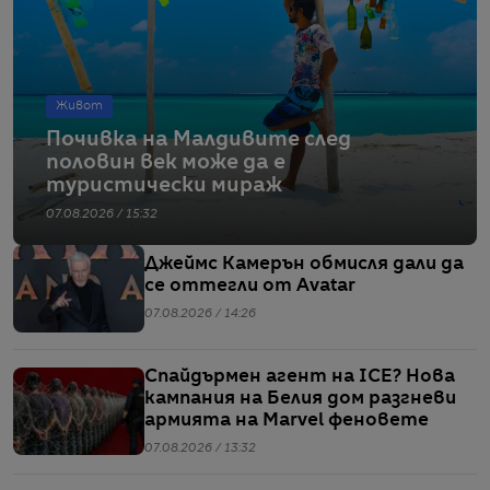
Живот
Почивка на Малдивите след
половин век може да е
туристически мираж
07.08.2026 / 15:32
Джеймс Камерън обмисля дали да
се оттегли от Avatar
07.08.2026 / 14:26
Спайдърмен агент на ICE? Нова
кампания на Белия дом разгневи
армията на Marvel феновете
07.08.2026 / 13:32