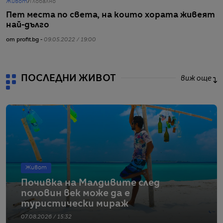
Живот
/
Глобално
Ж
Пет места по света, на които хората живеят
К
най-дълго
р
от profit.bg -
09.05.2022 / 19:00
от
ПОСЛЕДНИ ЖИВОТ
виж още
Живот
Почивка на Малдивите след
половин век може да е
туристически мираж
07.08.2026 / 15:32