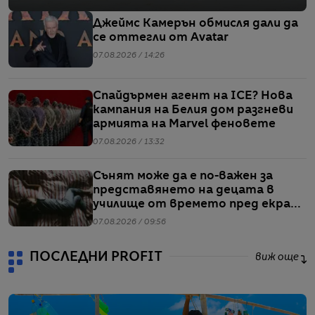
Джеймс Камерън обмисля дали да
се оттегли от Avatar
07.08.2026 / 14:26
Спайдърмен агент на ICE? Нова
кампания на Белия дом разгневи
армията на Marvel феновете
07.08.2026 / 13:32
Сънят може да е по-важен за
представянето на децата в
училище от времето пред екран
или храненето, сочи проучване
07.08.2026 / 09:56
ПОСЛЕДНИ PROFIT
виж още