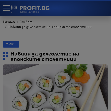
Начало
Живот
Навици за дълголетие на японските столетници
Живот
Навици за дълголетие на
японските столетници