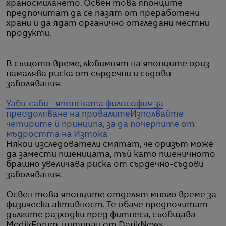
храносмилането. Освен това японците
предпочитат да се пазят от преработени
храни и да ядат органично отгледани местни
продукти.
В същото време, любимият на японците ориз
намалява риска от сърдечни и съдови
заболявания.
Уаби-саби - японската философия за
преодоляване на провалите
Изполвайте
четирите й принципа, за да почерпите от
мъдростта на Изтока
Някои изследователи смятат, че оризът може
да замести пшеницата, тъй като пшеничното
брашно увеличава риска от сърдечно-съдови
заболявания.
Освен това японците отделят много време за
физическа активност. Те обаче предпочитат
дългите разходки пред фитнеса, съобщава
MedikForum, цитиран от DarikNews.