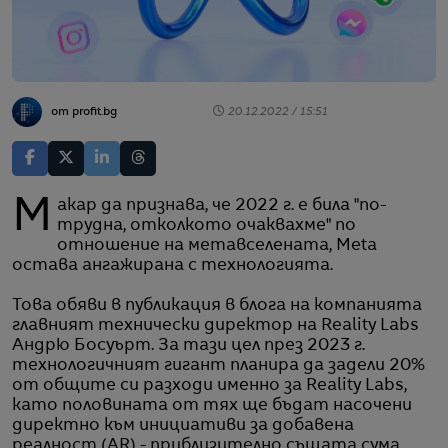
от profit.bg
20.12.2022 / 15:51
Макар да признава, че 2022 г. е била "по-
трудна, отколкото очаквахме" по
отношение на метавселената, Meta
остава ангажирана с технологията.
Това обяви в публикация в блога на компанията
главният технически директор на Reality Labs
Андрю Босуърт. За тази цел през 2023 г.
технологичният гигант планира да задели 20%
от общите си разходи именно за Reality Labs,
като половината от тях ще бъдат насочени
директно към инициативи за добавена
реалност (AR) - приблизително същата сума