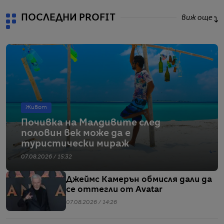
ПОСЛЕДНИ PROFIT
виж още
Живот
Почивка на Малдивите след
половин век може да е
туристически мираж
07.08.2026 / 15:32
Джеймс Камерън обмисля дали да
се оттегли от Avatar
07.08.2026 / 14:26