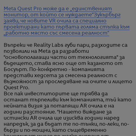
Meta Quest Pro може да е „единственият
монитор, от който се нуждаете“
Зукърбърг
заяви, че новите VR очила са специално
проектирани като първата голяма стъпка към
„работно място със смесена реалност“
Въпреки че Reality Labs губи пари, разходите са
позволили на Meta да разработи
"основополагащи части от технологията" за
бъдещето, става ясно още от казаното от
Босуърт. По-конкретно - компанията
представи хедсета за смесена реалност с
възможност за проследяване на очите и лицето
Quest Pro.
Все пак инвеститорите ще трябва да
останат търпеливи към компанията, тъй като
нейната визия за потапящи AR очила е на
години разстояние. "Нашето виждане за
истински AR очила ще изисква години наред
напредък, за да бъдат те по-тънки, по-леки, по-
бързи и по-мощни, като същевременно