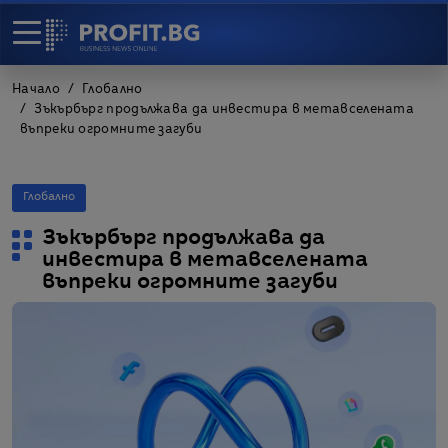
Начало
Глобално
Зъкърбърг продължава да инвестира в метавселената
въпреки огромните загуби
Глобално
Зъкърбърг продължава да
инвестира в метавселената
въпреки огромните загуби