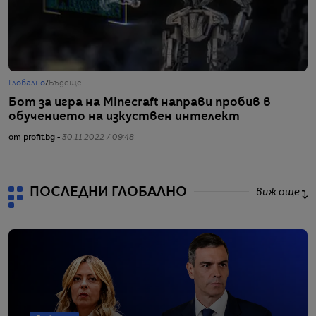
Глобално
/
Бъдеще
Г
Бот за игра на Minecraft направи пробив в
И
обучението на изкуствен интелект
к
от profit.bg -
30.11.2022 / 09:48
от
ПОСЛЕДНИ ГЛОБАЛНО
виж още