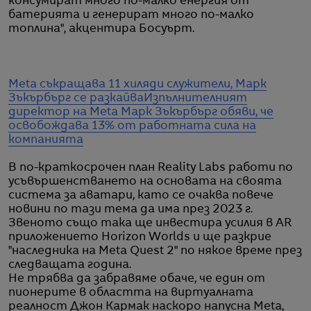
консумират много по-малко енергия от
батерията и генерират много по-малко
топлина", акцентира Босуърт.
Meta съкращава 11 хиляди служители, Марк
Зъкърбърг се разкайва
Изпълнителният
директор на Meta Марк Зъкърбърг обяви, че
освобождава 13% от работната сила на
компанията
В по-краткосрочен план Reality Labs работи по
усъвършенстването на основата на своята
система за аватари, като се очаква повече
новини по тази тема да има през 2023 г.
Звеното също така ще инвестира усилия в AR
приложението Horizon Worlds и ще разкрие
"наследника на Meta Quest 2" по някое време през
следващата година.
Не трябва да забравяме обаче, че един от
пионерите в областта на виртуалната
реалност Джон Кармак наскоро напусна Meta,