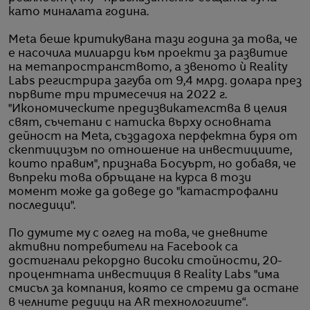
като миналата година.
Meta беше критикувана тази година за това, че
е насочила милиарди към проекти за развитие
на метапространството, а звеното ѝ Reality
Labs регистрира загуба от 9,4 млрд. долара през
първите три тримесечия на 2022 г.
"Икономическите предизвикателства в целия
свят, съчетани с натиска върху основната
дейност на Meta, създадоха перфектна буря от
скептицизъм по отношение на инвестициите,
които правим", признава Босуърт, но добавя, че
въпреки това обръщане на курса в този
момент може да доведе до "катастрофални
последици".
По думите му с оглед на това, че дневните
активни потребители на Facebook са
достигнали рекордно високи стойности, 20-
процентната инвестиция в Reality Labs "има
смисъл за компания, която се стреми да остане
в челните редици на AR технологиите“.