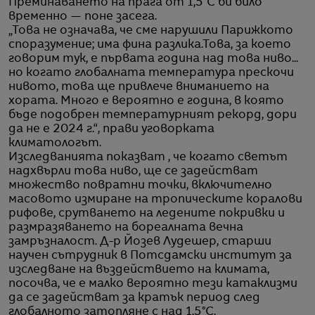
Преминаването на прага от 1,5°C би било
временно — поне засега.
„Това не означава, че сме нарушили Парижкото
споразумение; има фина разлика.Това, за което
говорим тук, е първата година над това ниво...
но когато глобалната температура прескочи
нивото, това ще привлече вниманието на
хората. Много е вероятно е година, в която
бъде подобрен температурният рекорд, дори
да не е 2024 г.“, прави уговорката
климатологът.
Изследванията показват , че когато светът
надхвърли това ниво, ще се задействат
множество повратни точки, включително
масовото измиране на тропическите коралови
рифове, срутването на ледените покривки и
размразяването на бореалната вечна
замръзналост. Д-р Йозев Лудешер, старши
научен сътрудник в Потсдамски институт за
изследване на въздействието на климата,
посочва, че е малко вероятно тези катаклизми
да се задействат за кратък период след
глобалното затопляне с над 1,5°C.