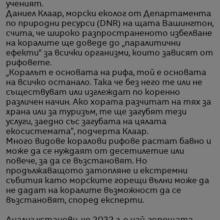
ученият.
Даниел Клаар, морски еколог от Департамента
по природни ресурси (DNR) на щата Вашингтон,
счита, че широко разпространеното избелване
на коралите ще доведе до „паралитични
ефекти“ за всички организми, които зависят от
рифовете.
„Коралът е основата на рифа, той е основата
на всичко останало. Така че без него те или не
съществуват или изглеждат по коренно
различен начин. Ако хората разчитат на тях за
храна или за туризъм, те ще загубят тези
услуги, заедно със загубата на цялата
екосистемата”, подчерта Клаар.
Много видове коралови рифове растат бавно и
може да се нуждаят от десетилетие или
повече, за да се възстановят. Но
продължаващото затопляне и екстремни
събития като морските горещи вълни може да
не дадат на коралите възможност да се
възстановят, според експерти.