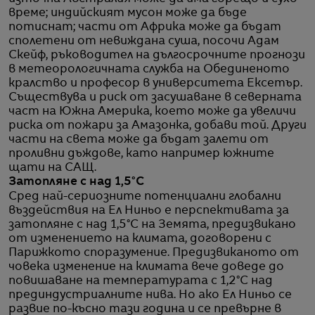
време; индийският мусон може да бъде
потиснат; части от Африка може да бъдат
сполетени от невиждана суша, посочи Адам
Скейф, ръководител на дългосрочните прогнози
в метеорологичната служба на Обединеното
кралство и професор в университета Ексетър.
Съществува и риск от засушаване в северната
част на Южна Америка, което може да увеличи
риска от пожари за Амазонка, добави той. Други
части на света може да бъдат залети от
проливни дъждове, като например южните
щати на САЩ.
Затопляне с над 1,5°C
Сред най-сериозните потенциални глобални
въздействия на Ел Ниньо е перспективата за
затопляне с над 1,5°С на Земята, предизвикано
от изменението на климата, договорени с
Парижкото споразумение. Предизвиканото от
човека изменение на климата вече доведе до
повишаване на температурата с 1,2°C над
прединдустриалните нива. Но ако Ел Ниньо се
развие по-късно тази година и се превърне в