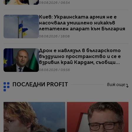
че един от корабите им е бил
09.08.2026 / 06:54
обект на въздушен удар
Киев: Украинската армия не е
насочвала умишлено никакъв
летателен апарат към България
08.08.2026 / 18:08
Дрон е навлязъл в българското
въздушно пространство и се е
взривил край Кардам, съобщи
Радев
08.08.2026 / 09:56
ПОСЛЕДНИ PROFIT
виж още