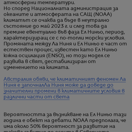
атмосферни температури.
Но според Националната администрация за
океаните и атмосферата на САЩ (NOAA)
климатът се очаква да бъде в неутрално
състояние до май 2023 г. и след това да
премине евентуално във фаза Ел Ниньо, период,
характеризиращ се с по-топли морски условия.
Промяната между Ла Ниня и Ел Ниньо е част от
естествен процес, известен като Ел Ниньо
южна осцилация (ENSO), но този модел се
развива в свят, дестабилизиран от
изменението на климата.
Австралия обяви, че климатичният феномен Ла
Ниня е започнал
Ла Ниня може да доведе до
значителни промени в климатичните условия в
различни части от света
Вероятността за възникване на Ел Ниньо тази
година е обект на дебати. NOAA предполага, че
има около 50% вероятност за развитие на