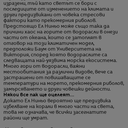
изразени, тъй като светът се бори с
последиците от изменението на климата и
други предизвикани от човека стресови
фактори като прекомерния риболов.
Предстоящо Ел Ниньо може също така да
причини хаос на горите от водорасли в онези
части от океана, които се затоплят в
отговор на този климатичен модел,
предположи Баум от Университета на
Виктория, според която водораслите са
следващата най-уязвима морска екосистема.
Много гори от водорасли, важни
местообитания за различни видове, вече са
застрашени от повишаващите се
температури на морето, прекомерния риболов,
замърсяването и други човешки дейности.
Някои все пак ще оцелеят…
Докато Ел Ниньо вероятно ще предизвика
избелване на корали в много части на света,
това не означава, че всички засегнатите
райони ще умрат.