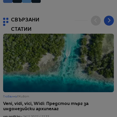
СВЪРЗАНИ
СТАТИИ
Глобално
/
Живот
Г
Veni, vidi, vici, Widi: Предстои търг за
И
индонезийски архипелаг
м
от profit.bg -
24.11.2022 / 22:33
от