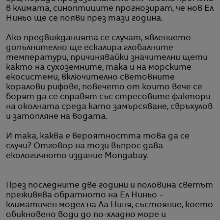
в климата, синоптиците прогнозират, че нов Ел
Ниньо ще се появи през тази година.
Ако предвижданията се случат, явлението
допълнително ще ескалира глобалните
температури, причинявайки значителни щети
както на сухоземните, така и на морските
екосистеми, включително световните
коралови рифове, повечето от които вече се
борят да се справят със стресовите фактори
на околната среда като замърсяване, свръхулов
и затопляне на водата.
И така, каква е вероятността това да се
случи? Отговор на този въпрос дава
екологичното издание Mongabay.
През последните две години и половина светът
преживява обратното на Ел Ниньо –
климатичен модел на Ла Ниня, състояние, което
обикновено води до по-хладно море и