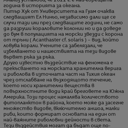
Анализ установи, че 2022 г. е най-горещата
година в историята за океана.
Питър Хук от Университета на Гуам очаква
следващият Ел Ниньо, независимо дали ще се
случи тази или през следващите години, не само
да разруши кораловите колонии но и да доведе
до бум в популацията на морски звезди с корона
от тръни ( Acanthaster cf. solaris ) – вид, който
ловува корали. Учените са забелязали, че
избелването и нашествията на тези видове
вървят ръка за ръка.
Друго известно въздействие на феномена е
прекъсването на морската хранителна верига
и риболова в източната част на Тихия океан
чрез отслабване на възходящото течение,
което носи хранителни вещества в
повърхностните води край бреговете на Южна
Америка. Този процес намалява количеството
фитопланктон в района, което може да засегне
множество видове, включително аншоа, малки
риби, които формират основата на един от
най-важните риболовни дейности в света.
Тези въздействия могат да бъдат още по-