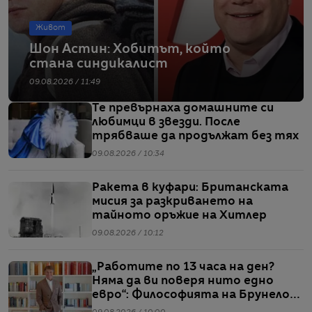
Живот
Шон Астин: Хобитът, който
стана синдикалист
09.08.2026 / 11:49
Те превърнаха домашните си
любимци в звезди. После
трябваше да продължат без тях
09.08.2026 / 10:34
Ракета в куфари: Британската
мисия за разкриването на
тайното оръжие на Хитлер
09.08.2026 / 10:12
„Работите по 13 часа на ден?
Няма да ви поверя нито едно
евро“: Философията на Брунело
Кучинели за бизнеса и живота