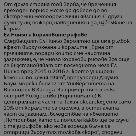
От друга страна той вярва, че временния
преходен период може да доведе до по-
екстремни метеорологични явления. С други
думи суши, пожари, наводнения и да, избелване на
корали.
Ел Ниньо и кораловите рифове
Следващият Ел Ниньо вероятно ще има дълбок
ефект върху океана и коралите. „Една от
причините, поради които сме наистина
загрижени, е, че много коралови рифове все още
се възстановяват от последното мега Ел
Ниньо през 2015 и 2016 г., което унищожи
колонии по целия свят”, предупреди Джулия
Баум, морски биолог от Университета на
Виктория в Канада. За пример тя посочва
остров Рождество (Киритимати) в
централната част на Тихия океан, където само
10% от коралите са оцелели, а останалата
част са загинали, вследствие на явлението.
„Потръпвам, като си помисля какво ще се случи
с тези рифове, ако нова гореща вълна се
отприщи върху тях толкова скоро“, сподели