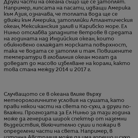
Други части на океана също ще се затоплят.
Например, липсата на пасати, идващи Америка
към Азия, означава, че топлата вода ще се
движи към Америка, затопляйки Атлантическия
океан, Мексиканския залив и Карибско море. Ел
Ниньо отслабва западните ветрове в средата
на годината над Индийския океан, които
обикновено охлаждат морската повърхност,
така че водата се затопля и там. Повишените
температури в глобалния океан могат да
доведат до масово избелване на корали, както
това стана между 2014 и 2017 г.
Случващото се в океана влияе върху
метеорологичните условия на сушата, като
прави някои части на света по-сухи, а други по-
влажни. Прогнозата за Ел Ниньо за тази година
може да генерира широк спектър от наземни
въздействия, включително суши и пожари в
определени части на света. Например, в
източна Австралия може да има горещо и сухо