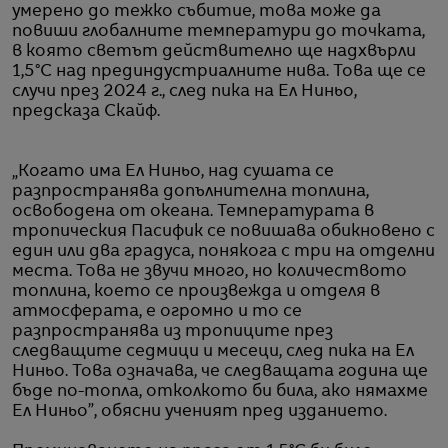
умерено до тежко събитие, това може да
повиши глобалните температури до точката,
в която светът действително ще надхвърли
1,5°C над прединдустриалните нива. Това ще се
случи през 2024 г., след пика на Ел Ниньо,
предсказа Скайф.
„Когато има Ел Ниньо, над сушата се
разпространява допълнителна топлина,
освободена от океана. Температурата в
тропическия Пасифик се повишава обикновено с
един или два градуса, понякога с три на отделни
места. Това не звучи много, но количеството
топлина, което се произвежда и отделя в
атмосферата, е огромно и то се
разпространява из тропиците през
следващите седмици и месеци, след пика на Ел
Ниньо. Това означава, че следващата година ще
бъде по-топла, отколкото би била, ако нямахме
Ел Ниньо”, обясни ученият пред изданието.