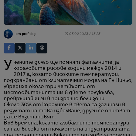
от profit.bg
05.02.2023 / 15:23
Учените дълго ще помнят фаталните за
кораловите рифове години между 2014 и
2017 г., когато високите температури,
подхранвани от климатичния модел на Ел Ниньо,
увредиха около три четвърти от
местообитанията им в двете полукълба,
превръщайки ги в призрачно бели зони.
Около 30% от коралите в света са загинали в
резултат на това избелване, други се опитват
да се възстановят.
Във времена, когато глобалните температури
са най-високи от началото на индустриалната
ера, поради предизвиканите от човека промени