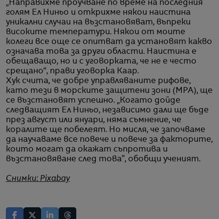
„Направихме проучване по време на последния
голям Ел Ниньо и открихме някои наистина
уникални случаи на възстановяват, въпреки
високите температури. Някои от моите
колеги все още се опитват да установят какво
означава това за други области. Наистина е
обещаващо, но и с уговорката, че не е често
срещано“, прави уговорка Каар.
Хук счита, че добре управляваните рифове,
като тези в морските защитени зони (MPA), ще
се възстановят успешно. „Когато дойде
следващият Ел Ниньо, независимо дали ще бъде
през август или януари, няма съмнение, че
коралите ще побелеят. Но мисля, че започваме
да научаваме все повече и повече за факторите,
които могат да окажат съпротива и
възстановяване след това”, обобщи ученият.
Снимки: Pixabay