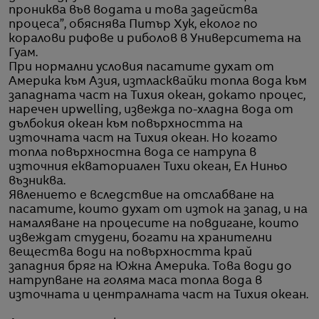
прониква във водата и това задейства
процеса”, обяснява Питър Хук, еколог по
коралови рифове и риболов в Университета на
Гуам.
При нормални условия пасатите духат от
Америка към Азия, изтласквайки топла вода към
западната част на Тихия океан, докато процес,
наречен upwelling, извежда по-хладна вода от
дълбокия океан към повърхността на
източната част на Тихия океан. Но когато
топла повърхностна вода се натрупа в
източния екваториален Тихи океан, Ел Ниньо
възниква.
Явлението е вследствие на отслабване на
пасатите, които духат от изток на запад, и на
намаляване на процесите на повдигане, които
извеждат студени, богати на хранителни
вещества води на повърхността край
западния бряг на Южна Америка. Това води до
натрупване на голяма маса топла вода в
източната и централната част на Тихия океан.