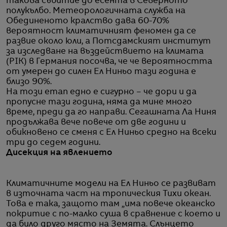
такова събитие до есента в Северното
полукълбо. Метеорологичната служба на
Обединеното кралство дава 60-70%
вероятност климатичният феномен да се
развие около юли, а Потсдамският институт
за изследване на въздействието на климата
(PIK) в Германия посочва, че че вероятността
от умерен до силен Ел Ниньо тази година е
близо 90%.
На този етап едно е сигурно – че дори и да
пропусне тази година, няма да мине много
време, преди да го направи. Сегашната Ла Ниня
продължава вече повече от две години и
обикновено се сменя с Ел Ниньо средно на всеки
три до седем години.
Дисекция на явлението
Климатичните модели на Ел Ниньо се развиват
в източната част на тропическия Тихи океан.
Това е така, защото там „има повече океанско
покритие с по-малко суша в сравнение с което и
да било друго място на Земята. Слънцето