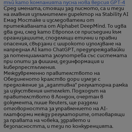
тъй като компанията пусна нова версия GPT-4
Сред имената, стоящи зад писмото, са и тези
на главния изпълнителен директор на Stability AI
Емад Мостаке и изследователи от
притежаваната от Alphabet DeepMind. То идва
два дни, след като Европол се присъедини към
организациите, споделящи етични и правни
опасения, свързани с широкото използване на
напреднал AI като ChatGPT, предупреждавайки
за потенциалната злоупотреба със системата
при опити за фишинг, дезинформация и
киберпрестъпления.
Междувременно правителството на
Обединеното кралство дори излезе с
предложение за „адаптивна“ регулаторна рамка
за изкуствения интелект. Подходът на
правителството в Лондон, очертан в
документа, пише Reuters, ще раздели
отговорността за управлението на AI-
платформи между регулаторите, отговарящи
за правата на човека, здравето и
безопасността, и тези по конкуренцията.