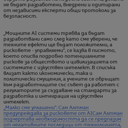
не бъдат разработени, внедрени и одитирани
от независими експерти общи протоколи за
безопасност.
„Мощните AI системи трябва да бъдат
разработвани само след като сме уверени, че
техните ефекти ще бъдат положителни, а
рисковете - управляеми“, се казва в писмото,
което описва подробно потенциалните
рискове за обществото и цивилизацията от
системите с изкуствен интелект. В списъка
влизат както икономически, така и
политически смущения, а учените се обръщат
към разработчиците със съвет да работят с
регулаторите за създаване на стандарти за
разработка и интеграция на изкуствен
интелект.
„Малко сме уплашени“: Сам Алтман
предупреждава за рисковете от AI
Сам Алтман
подчертава необходимостта да се предпазим
от негативните последици от технологията,