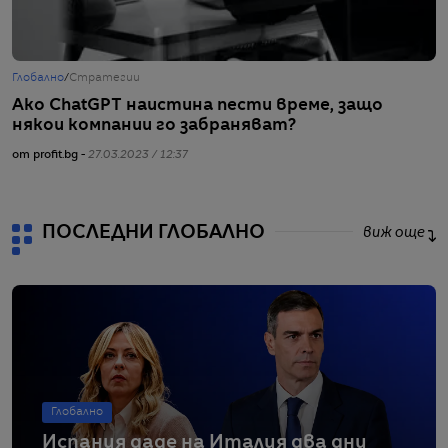
Глобално
/
Стратегии
Г
Ако ChatGPT наистина пести време, защо
А
някои компании го забраняват?
н
от profit.bg -
27.03.2023 / 12:37
от
ПОСЛЕДНИ ГЛОБАЛНО
виж още
Глобално
Испания даде на Италия два дни