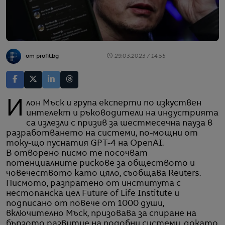
от profit.bg
29.03.2023 / 14:55
Илон Мъск и група експерти по изкуствен
интелект и ръководители на индустрията
са излезли с призив за шестмесечна пауза в
разработването на системи, по-мощни от
току-що пуснатия GPT-4 на OpenAI.
В отворено писмо те посочват
потенциалните рискове за обществото и
човечеството като цяло, съобщава Reuters.
Писмото, разпратено от института с
нестопанска цел Future of Life Institute и
подписано от повече от 1000 души,
включително Мъск, призовава за спиране на
бързото развитие на подобни системи, докато