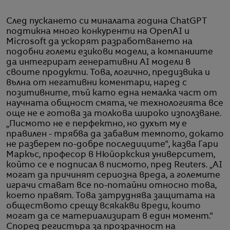
След пускането си миналата година ChatGPT
подтикна много конкуренти на OpenAI и
Microsoft да ускорят разработването на
подобни големи езикови модели, а компаниите
да интегрират генеративни AI модели в
своите продукти. Това, логично, предизвика и
вълна от негативни коментари, наред с
позитивните, тъй като една немалка част от
научната общност смята, че технологията все
още не е готова за толкова широко използване.
„Писмото не е перфектно, но духът му е
правилен - трябва да забавим темпото, докато
не разберем по-добре последиците“, казва Гари
Маркъс, професор в Нюйоркския университет,
който се е подписал в писмото, пред Reuters. „AI
могат да причинят сериозна вреда, а големите
играчи стават все по-потайни относно това,
което правят. Това затруднява защитата на
обществото срещу всякакви вреди, които
могат да се материализират в един момент.“
Според регистъра за прозрачност на