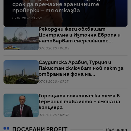
срок да премахне граничните
проверки – тя отказва
07.08.2026 / 12:52
Рекордни жеги обхващат
Централна и Източна Европа и
натоварват енергийните
системи
07.08.2026 / 08:05
Саудитска Арабия, Турция и
Пакистан сключват нов пакт за
отбрана на фона на
напрежението между САЩ и Иран
07.08.2026 / 07:27
Горещата политическа тема в
Германия това лято – смяна на
канцлера
07.08.2026 / 06:37
ПОСЛЕДНИ PROFIT
виж още