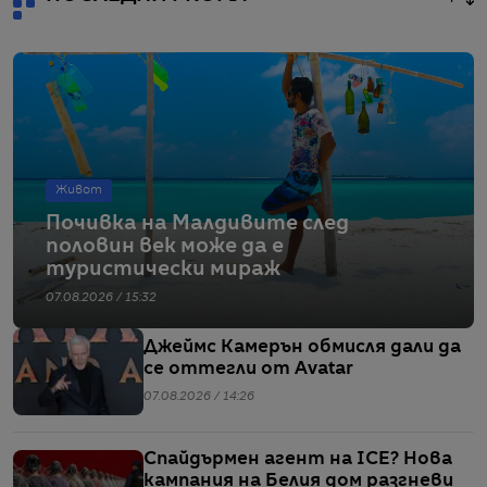
Живот
Почивка на Малдивите след
половин век може да е
туристически мираж
07.08.2026 / 15:32
Джеймс Камерън обмисля дали да
се оттегли от Avatar
07.08.2026 / 14:26
Спайдърмен агент на ICE? Нова
кампания на Белия дом разгневи