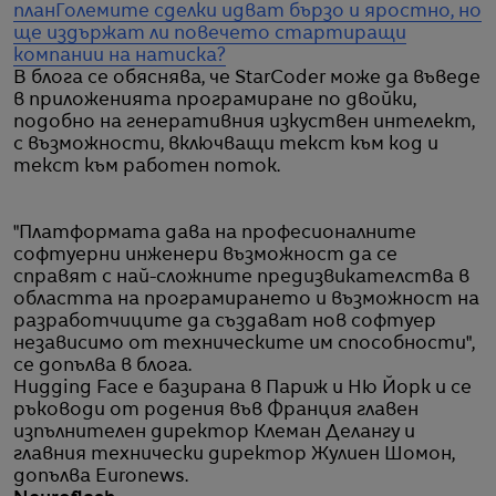
план
Големите сделки идват бързо и яростно, но
ще издържат ли повечето стартиращи
компании на натиска?
В блога се обяснява, че StarCoder може да въведе
в приложенията програмиране по двойки,
подобно на генеративния изкуствен интелект,
с възможности, включващи текст към код и
текст към работен поток.
"Платформата дава на професионалните
софтуерни инженери възможност да се
справят с най-сложните предизвикателства в
областта на програмирането и възможност на
разработчиците да създават нов софтуер
независимо от техническите им способности",
се допълва в блога.
Hugging Face е базирана в Париж и Ню Йорк и се
ръководи от родения във Франция главен
изпълнителен директор Клеман Делангу и
главния технически директор Жулиен Шомон,
допълва Euronews.