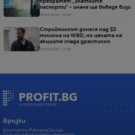
прекратят „Златните
паспорти“ – иначе ще въведе визи
06.08.2026 / 13:22
Стриймингът донесе над $3
милиона на WBD, но цената на
акциите спада драстично
06.08.2026 / 12:36
Връзки
Контакти
Реклама
За нас
Политика за поверителност