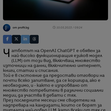
от profit.bg
10.05.2023 / 09:24
Чатботът на OpenAI ChatGPT е обявен за
най-високо функциониращия езиков модел
(LLM) от този вид, включващ множество
източници на данни, включително интернет,
книги, статии и списания.
Той е в състояние да предостави отговори на
почти всяко запитване, да се коригира, ако е
необходимо, и - както е изпробвано от
множество потребители в различни социални
медии, да участва в дебати с тях.
През последните месеци сме свидетели на
надпревара на кандидати, които се борят за
титлата най-добър LLM, като всеки от тях се