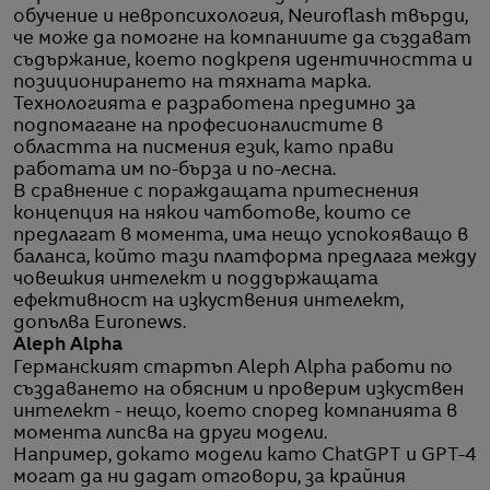
обучение и невропсихология, Neuroflash твърди,
че може да помогне на компаниите да създават
съдържание, което подкрепя идентичността и
позиционирането на тяхната марка.
Технологията е разработена предимно за
подпомагане на професионалистите в
областта на писмения език, като прави
работата им по-бърза и по-лесна.
В сравнение с пораждащата притеснения
концепция на някои чатботове, които се
предлагат в момента, има нещо успокояващо в
баланса, който тази платформа предлага между
човешкия интелект и поддържащата
ефективност на изкуствения интелект,
допълва Euronews.
Aleph Alpha
Германският стартъп Aleph Alpha работи по
създаването на обясним и проверим изкуствен
интелект - нещо, което според компанията в
момента липсва на други модели.
Например, докато модели като ChatGPT и GPT-4
могат да ни дадат отговори, за крайния