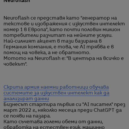
Neuroflash
Neuroflash се представя като "генератор на
текстове и изображения с изкуствен интелект
номер 1 в Европа", като почти половин милион
потребители разчитат на нейните услуги.
Най-силният акцент в тази базирана в
Германия компания, е това, че AI трябва е в
помощ на човека, а не обратното.
Мотото на Neuroflash е: "В центъра на всичко е
човекът".
Скрита армия наемни работници обучава
системите за изкуствен интелект как да
анализират данни
Бизнесът стартира първия си "AI писател" през
март 2022 г., няколко месеца преди ChatGPT да
се появи на пазара.
Като съчетава големи обеми от данни,
обработка на естествен език, машинно