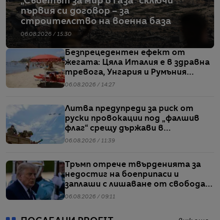
„Съветът за мир в Газа“ сключи
първия си договор – за
строителство на военна база
06.08.2026 / 15:30
Безпрецедентен ефект от
жегата: Цяла Италия е в здравна
тревога, Унгария и Румъния
пестят електричество
06.08.2026 / 14:27
Литва предупреди за риск от
руски провокации под „фалшив
флаг“ срещу държави в
Балтийския регион
06.08.2026 / 11:39
Тръмп отрече твърденията за
недостиг на боеприпаси и
заплаши с лишаване от свобода
хората, които разпространяват
06.08.2026 / 09:11
подобна информация