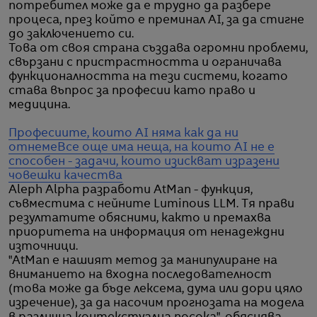
потребител може да е трудно да разбере
процеса, през който е преминал AI, за да стигне
до заключението си.
Това от своя страна създава огромни проблеми,
свързани с пристрастността и ограничава
функционалността на тези системи, когато
става въпрос за професии като право и
медицина.
Професиите, които AI няма как да ни
отнеме
Все още има неща, на които AI не е
способен - задачи, които изискват изразени
човешки качества
Aleph Alpha разработи AtMan - функция,
съвместима с нейните Luminous LLM. Тя прави
резултатите обясними, както и премахва
приоритета на информация от ненадеждни
източници.
"AtMan е нашият метод за манипулиране на
вниманието на входна последователност
(това може да бъде лексема, дума или дори цяло
изречение), за да насочим прогнозата на модела