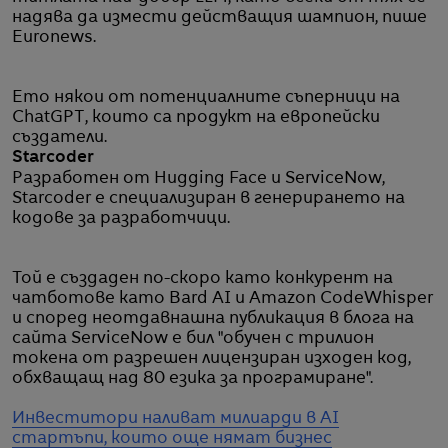
надява да измести действащия шампион, пише
Euronews.
Ето някои от потенциалните съперници на
ChatGPT, които са продукт на европейски
създатели.
Starcoder
Разработен от Hugging Face и ServiceNow,
Starcoder е специализиран в генерирането на
кодове за разработчици.
Той е създаден по-скоро като конкурент на
чатботове като Bard AI и Amazon CodeWhisper
и според неотдавнашна публикация в блога на
сайта ServiceNow е бил "обучен с трилион
токена от разрешен лицензиран изходен код,
обхващащ над 80 езика за програмиране".
Инвеститори наливат милиарди в AI
стартъпи, които още нямат бизнес