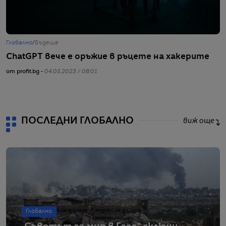
Глобално
/
Бъдеще
Г
ChatGPT вече е оръжие в ръцете на хакерите
О
е
от profit.bg -
04.05.2023 / 08:01
от
ПОСЛЕДНИ ГЛОБАЛНО
виж още
Глобално