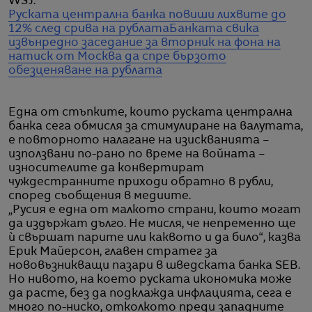
WSJ.
Руската централна банка повиши лихвите до
12% след срива на рублата
Банката свика
извънредно заседание за вторник на фона на
натиск от Москва да спре бързото
обезценяване на рублата
Една от стъпките, които руската централна
банка сега обмисля за стимулиране на валутата,
е повторното налагане на изискванията –
използвани по-рано по време на войната –
износителите да конвертират
чуждестранните приходи обратно в рубли,
според съобщения в медиите.
„Русия е една от малкото страни, които могат
да издържат дълго. Не мисля, че непременно ще
ѝ свършат парите или каквото и да било“, казва
Ерик Майерсон, главен стратег за
нововъзникващи пазари в шведската банка SEB.
Но нивото, на което руската икономика може
да расте, без да подклажда инфлацията, сега е
много по-ниско, отколкото преди западните