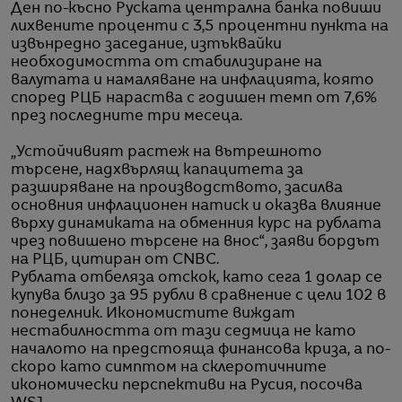
Ден по-късно Руската централна банка повиши
лихвените проценти с 3,5 процентни пункта на
извънредно заседание, изтъквайки
необходимостта от стабилизиране на
валутата и намаляване на инфлацията, която
според РЦБ нараства с годишен темп от 7,6%
през последните три месеца.
„Устойчивият растеж на вътрешното
търсене, надхвърлящ капацитета за
разширяване на производството, засилва
основния инфлационен натиск и оказва влияние
върху динамиката на обменния курс на рублата
чрез повишено търсене на внос“, заяви бордът
на РЦБ, цитиран от CNBC.
Рублата отбеляза отскок, като сега 1 долар се
купува близо за 95 рубли в сравнение с цели 102 в
понеделник. Икономистите виждат
нестабилността от тази седмица не като
началото на предстояща финансова криза, а по-
скоро като симптом на склеротичните
икономически перспективи на Русия, посочва