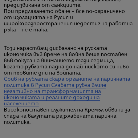
предизвикана от санкциите.
При предлагането обаче – все по-ограничено
от изолацията на Русия и
широкоразпространения недостиг на работна
ръка – не е така.
Този нарастващ дисбаланс на руската
икономика във време на война беше поставен
във фокуса на вниманието тази седмица,
когато рублата падна до най-ниското си ниво
от първите дни на войната.
Срив на рублата скара органите на паричната
политика в Русия
Слабата рубла влияе
негативно на трансформацията на
икономиката и реалните доходи на
населението
Високопоставен служител на Кремъл обвини за
спада на валутата разхлабената парична
политика.