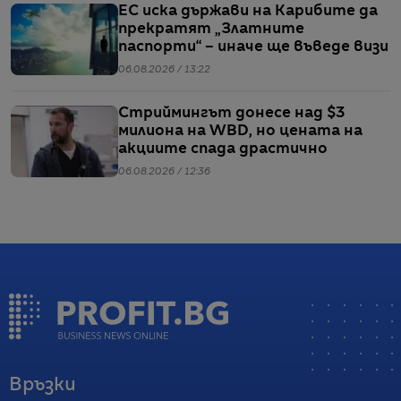
ЕС иска държави на Карибите да
прекратят „Златните
паспорти“ – иначе ще въведе визи
06.08.2026 / 13:22
Стриймингът донесе над $3
милиона на WBD, но цената на
акциите спада драстично
06.08.2026 / 12:36
Връзки