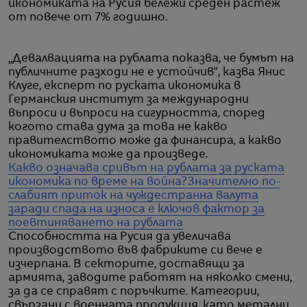
икономиката на Русия бележи среден растеж
от повече от 7% годишно.
„Девалвацията на рублата показва, че бумът на
публичните разходи не е устойчив“, казва Янис
Клуге, експерт по руската икономика в
Германския институт за международни
въпроси и въпроси на сигурността, според
когото става дума за това не какво
правителството може да финансира, а какво
икономиката може да произведе.
Какво означава сривът на рублата за руската
икономика по време на война?
Значително по-
слабият приток на чуждестранна валута
заради спада на износа е ключов фактор за
поевтиняването на рублата
Способността на Русия да увеличава
производството във фабриките си вече е
изчерпана. В секторите, доставящи за
армията, заводите работят на няколко смени,
за да се справят с поръчките. Категории,
свързани с военната продукция, като метални