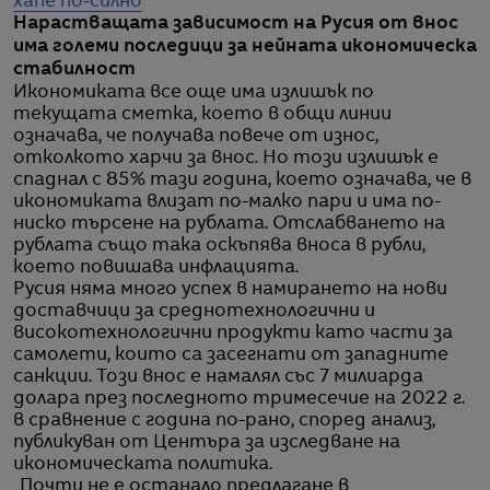
хапе по-силно
Нарастващата зависимост на Русия от внос
има големи последици за нейната икономическа
стабилност
Икономиката все още има излишък по
текущата сметка, което в общи линии
означава, че получава повече от износ,
отколкото харчи за внос. Но този излишък е
спаднал с 85% тази година, което означава, че в
икономиката влизат по-малко пари и има по-
ниско търсене на рублата. Отслабването на
рублата също така оскъпява вноса в рубли,
което повишава инфлацията.
Русия няма много успех в намирането на нови
доставчици за среднотехнологични и
високотехнологични продукти като части за
самолети, които са засегнати от западните
санкции. Този внос е намалял със 7 милиарда
долара през последното тримесечие на 2022 г.
в сравнение с година по-рано, според анализ,
публикуван от Центъра за изследване на
икономическата политика.
„Почти не е останало предлагане в