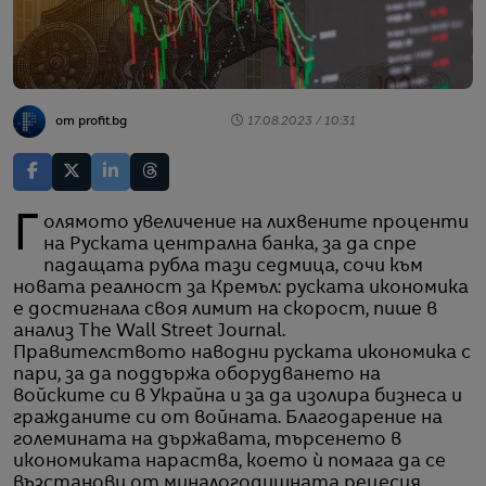
от profit.bg
17.08.2023 / 10:31
Голямото увеличение на лихвените проценти
на Руската централна банка, за да спре
падащата рубла тази седмица, сочи към
новата реалност за Кремъл: руската икономика
е достигнала своя лимит на скорост, пише в
анализ The Wall Street Journal.
Правителството наводни руската икономика с
пари, за да поддържа оборудването на
войските си в Украйна и за да изолира бизнеса и
гражданите си от войната. Благодарение на
големината на държавата, търсенето в
икономиката нараства, което ѝ помага да се
възстанови от миналогодишната рецесия,