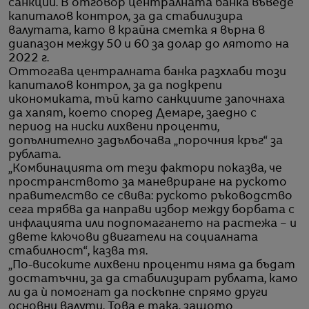
санкции. В отговор централната банка въведе
капиталов контрол, за да стабилизира
валутата, като в крайна сметка я върна в
диапазон между 50 и 60 за долар до лятото на
2022 г.
Оттогава централната банка разхлаби този
капиталов контрол, за да подкрепи
икономиката, тъй като санкциите започнаха
да хапят, което според Демаре, заедно с
период на ниски лихвени проценти,
допълнително задълбочава „порочния кръг“ за
рублата.
„Комбинацията от тези фактори показва, че
пространството за маневриране на руското
правителство се свива: руското ръководство
сега трябва да направи избор между борбата с
инфлацията или подпомагането на растежа – и
двете ключови двигатели на социалната
стабилност“, казва тя.
„По-високите лихвени проценти няма да бъдат
достатъчни, за да стабилизират рублата, камо
ли да ѝ помогнат да поскъпне спрямо други
основни валути. Това е така, защото