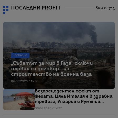
ПОСЛЕДНИ PROFIT
виж още
Глобално
„Съветът за мир в Газа“ сключи
първия си договор – за
строителство на военна база
06.08.2026 / 15:30
Безпрецедентен ефект от
жегата: Цяла Италия е в здравна
тревога, Унгария и Румъния
пестят електричество
06.08.2026 / 14:27