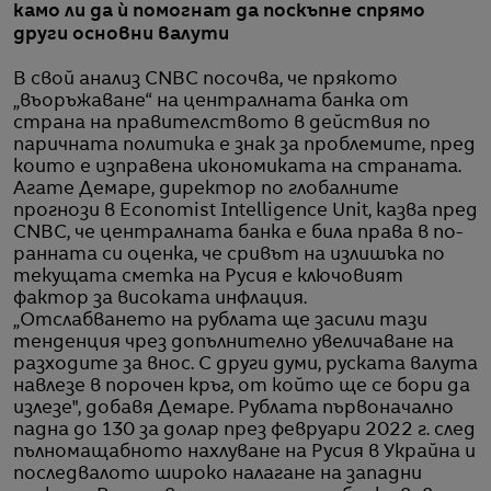
камо ли да ѝ помогнат да поскъпне спрямо
други основни валути
В свой анализ CNBC посочва, че прякото
„въоръжаване“ на централната банка от
страна на правителството в действия по
паричната политика е знак за проблемите, пред
които е изправена икономиката на страната.
Агате Демаре, директор по глобалните
прогнози в Economist Intelligence Unit, казва пред
CNBC, че централната банка е била права в по-
ранната си оценка, че сривът на излишъка по
текущата сметка на Русия е ключовият
фактор за високата инфлация.
„Отслабването на рублата ще засили тази
тенденция чрез допълнително увеличаване на
разходите за внос. С други думи, руската валута
навлезе в порочен кръг, от който ще се бори да
излезе", добавя Демаре. Рублата първоначално
падна до 130 за долар през февруари 2022 г. след
пълномащабното нахлуване на Русия в Украйна и
последвалото широко налагане на западни