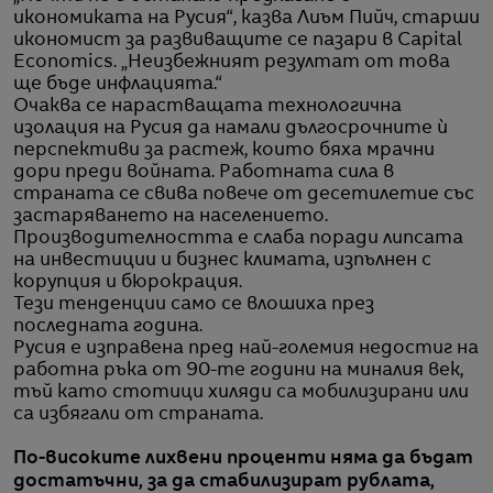
икономиката на Русия“, казва Лиъм Пийч, старши
икономист за развиващите се пазари в Capital
Economics. „Неизбежният резултат от това
ще бъде инфлацията.“
Очаква се нарастващата технологична
изолация на Русия да намали дългосрочните ѝ
перспективи за растеж, които бяха мрачни
дори преди войната. Работната сила в
страната се свива повече от десетилетие със
застаряването на населението.
Производителността е слаба поради липсата
на инвестиции и бизнес климата, изпълнен с
корупция и бюрокрация.
Тези тенденции само се влошиха през
последната година.
Русия е изправена пред най-големия недостиг на
работна ръка от 90-те години на миналия век,
тъй като стотици хиляди са мобилизирани или
са избягали от страната.
По-високите лихвени проценти няма да бъдат
достатъчни, за да стабилизират рублата,