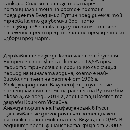
санкции. Спадът на този така наречен
потенциален темп на растеж поставя
президента Владимир Путин пред дилема: той
трябва както да увеличи военното
производство, така и да успокои местното
население преди предстоящите президентски
избори през март.
Държавните разходи като част от брутния
вътрешен продукт са скочили с 13,5% през
първото тримесечие в сравнение със същия
период на миналата година, което е най-
високият темп на растеж от 1996 г.
Международният валутен фонд изчисли, че
потенциалният темп на растеж на Русия е бил
около 3,5% преди 2014 г., годината, в която тя
заграби Крим от Украйна.
Анализаторите на Райфайзенбанк в Русия
изчисляват, че дългосрочният потенциален
растеж на икономиката сега възлиза на 0,9%. В
годините преди финансовата криза от 2008 г.