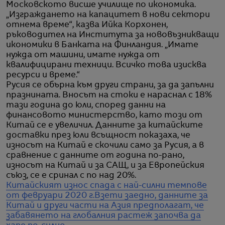
Московското висше училище по икономика.
„Изграждането на капацитет в нови сектори
отнема време“, казва Ийка Корхонен,
ръководител на Института за нововъзникващи
икономики в Банката на Финландия. „Имате
нужда от машини, имате нужда от
квалифицирани техници. Всичко това изисква
ресурси и време.“
Русия се обърна към други страни, за да запълни
празнината. Вносът на стоки е нараснал с 18%
тази година до юли, според данни на
финансовото министерство, като този от
Китай се е увеличил. Данните за китайските
доставки през юли всъщност показаха, че
износът на Китай е скочили само за Русия, а в
сравнение с данните от година по-рано,
износът на Китай и за САЩ, и за Европейския
съюз, се е сринал с по над 20%.
Китайският износ спада с най-силни темпове
от февруари 2020 г.
Взети заедно, данните за
Китай и други части на Азия предполагат, че
забавянето на глобалния растеж започва да