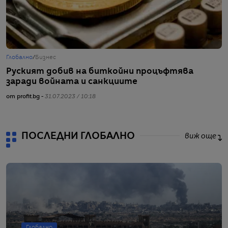
Глобално
/
Бизнес
Г
Руският добив на биткойни процъфтява
Г
заради войната и санкциите
п
от profit.bg -
31.07.2023 / 10:18
от
ПОСЛЕДНИ ГЛОБАЛНО
виж още
Глобално