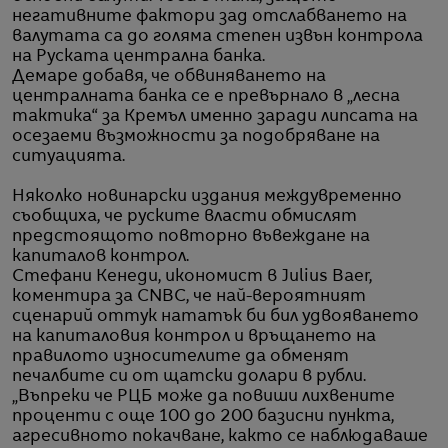
негативните фактори зад отслабването на
валутата са до голяма степен извън контрола
на Руската централна банка.
Демаре добавя, че обвиняването на
централната банка се е превърнало в „лесна
тактика“ за Кремъл именно заради липсата на
осезаеми възможности за подобряване на
ситуацията.
Няколко новинарски издания междувременно
съобщиха, че руските власти обмислят
предстоящото повторно въвеждане на
капиталов контрол.
Стефани Кенеди, икономист в Julius Baer,
коментира за CNBC, че най-вероятният
сценарий оттук нататък би бил удвояването
на капиталовия контрол и връщането на
правилото износителите да обменят
печалбите си от щатски долари в рубли.
„Въпреки че РЦБ може да повиши лихвените
проценти с още 100 до 200 базисни пункта,
агресивното покачване, както се наблюдаваше