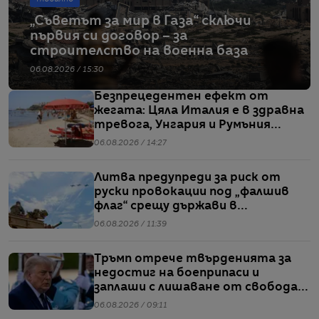
„Съветът за мир в Газа“ сключи
първия си договор – за
строителство на военна база
06.08.2026 / 15:30
Безпрецедентен ефект от
жегата: Цяла Италия е в здравна
тревога, Унгария и Румъния
пестят електричество
06.08.2026 / 14:27
Литва предупреди за риск от
руски провокации под „фалшив
флаг“ срещу държави в
Балтийския регион
06.08.2026 / 11:39
Тръмп отрече твърденията за
недостиг на боеприпаси и
заплаши с лишаване от свобода
хората, които разпространяват
06.08.2026 / 09:11
подобна информация