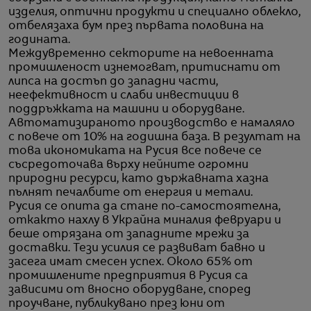
изделия, оптични продукти и специално облекло,
отбелязаха бум през първата половина на
годината.
Междувременно секторите на невоенната
промишленост изнемогват, притиснати от
липса на достъп до западни части,
неефективност и слаби инвестиции в
поддръжката на машини и оборудване.
Автоматизираното производство е намаляло
с повече от 10% на годишна база. В резултат на
това икономиката на Русия все повече се
съсредоточава върху нейните огромни
природни ресурси, като държавната хазна
пълнят печалбите от енергия и метали.
Русия се опита да стане по-самостоятелна,
откакто нахлу в Украйна миналия февруари и
беше отрязана от западните мрежи за
доставки. Тези усилия се развиват бавно и
засега имат смесен успех. Около 65% от
промишлените предприятия в Русия са
зависими от вносно оборудване, според
проучване, публикувано през юни от