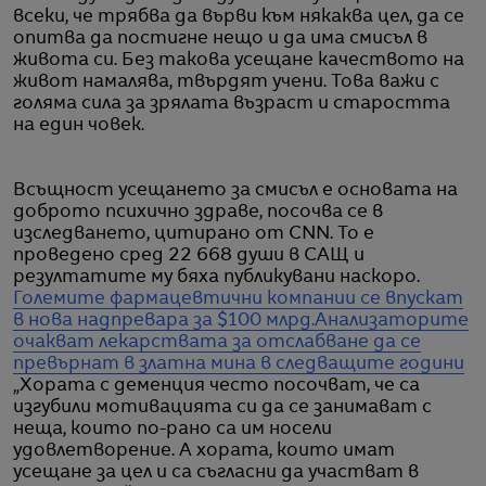
всеки, че трябва да върви към някаква цел, да се
опитва да постигне нещо и да има смисъл в
живота си. Без такова усещане качеството на
живот намалява, твърдят учени. Това важи с
голяма сила за зрялата възраст и старостта
на един човек.
Всъщност усещането за смисъл е основата на
доброто психично здраве, посочва се в
изследването, цитирано от CNN. То е
проведено сред 22 668 души в САЩ и
резултатите му бяха публикувани наскоро.
Големите фармацевтични компании се впускат
в нова надпревара за $100 млрд.
Анализаторите
очакват лекарствата за отслабване да се
превърнат в златна мина в следващите години
„Хората с деменция често посочват, че са
изгубили мотивацията си да се занимават с
неща, които по-рано са им носели
удовлетворение. А хората, които имат
усещане за цел и са съгласни да участват в