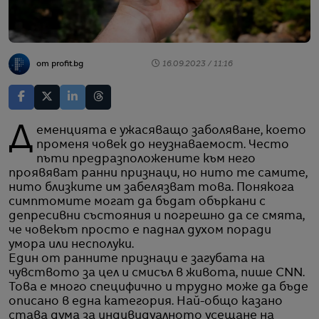
от profit.bg
16.09.2023 / 11:16
Деменцията е ужасяващо заболяване, което
променя човек до неузнаваемост. Често
пъти предразположените към него
проявяват ранни признаци, но нито те самите,
нито близките им забелязват това. Понякога
симптомите могат да бъдат объркани с
депресивни състояния и погрешно да се смята,
че човекът просто е паднал духом поради
умора или несполуки.
Един от ранните признаци е загубата на
чувството за цел и смисъл в живота, пише CNN.
Това е много специфично и трудно може да бъде
описано в една категория. Най-общо казано
става дума за индивидуалното усещане на