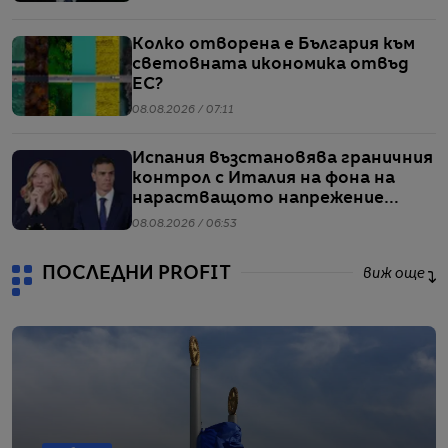
Колко отворена е България към
световната икономика отвъд
ЕС?
08.08.2026 / 07:11
Испания възстановява граничния
контрол с Италия на фона на
нарастващото напрежение
заради мигрантите
08.08.2026 / 06:53
ПОСЛЕДНИ PROFIT
виж още