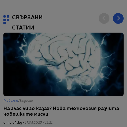
СВЪРЗАНИ
СТАТИИ
Глобално
/
Бъдеще
Г
На глас ли го казах? Нова технология разчита
У
човешките мисли
з
от profit.bg -
17.05.2023 / 11:21
от