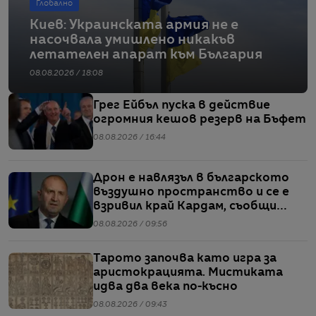
Глобално
Киев: Украинската армия не е
насочвала умишлено никакъв
летателен апарат към България
08.08.2026 / 18:08
Грег Ейбъл пуска в действие
огромния кешов резерв на Бъфет
08.08.2026 / 16:44
Дрон е навлязъл в българското
въздушно пространство и се е
взривил край Кардам, съобщи
Радев
08.08.2026 / 09:56
Тарото започва като игра за
аристокрацията. Мистиката
идва два века по-късно
08.08.2026 / 09:43