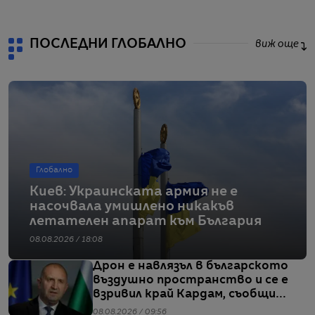
ПОСЛЕДНИ ГЛОБАЛНО
виж още
Глобално
Киев: Украинската армия не е
насочвала умишлено никакъв
летателен апарат към България
08.08.2026 / 18:08
Дрон е навлязъл в българското
въздушно пространство и се е
взривил край Кардам, съобщи
Радев
08.08.2026 / 09:56