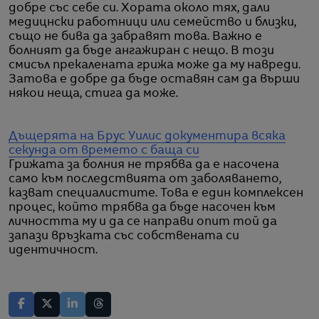
добре със себе си. Хората около тях, дали
медицнски работници или семейство и близки,
също не бива да забравят това. Важно е
болният да бъде ангажиран с нещо. В този
смисъл прекалената грижа може да му навреди.
Затова е добре да бъде оставян сам да върши
някои неща, стига да може.
Дъщерята на Брус Уилис документира всяка
секунда от времето с баща си
Грижата за болния не трябва да е насочена
само към последствията от заболяването,
казват специалистите. Това е един комплексен
процес, който трябва да бъде насочен към
личността му и да се направи опит той да
запази връзката със собствената си
идентичност.