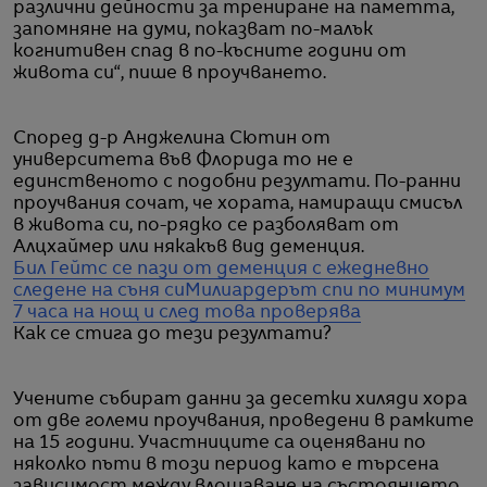
различни дейности за трениране на паметта,
запомняне на думи, показват по-малък
когнитивен спад в по-късните години от
живота си“, пише в проучването.
Според д-р Анджелина Сютин от
университета във Флорида то не е
единственото с подобни резултати. По-ранни
проучвания сочат, че хората, намиращи смисъл
в живота си, по-рядко се разболяват от
Алцхаймер или някакъв вид деменция.
Бил Гейтс се пази от деменция с ежедневно
следене на съня си
Милиардерът спи по минимум
7 часа на нощ и след това проверява
Как се стига до тези резултати?
Учените събират данни за десетки хиляди хора
от две големи проучвания, проведени в рамките
на 15 години. Участниците са оценявани по
няколко пъти в този период като е търсена
зависимост между влошаване на състоянието