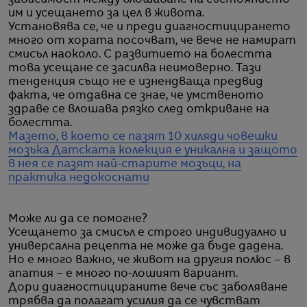
им и усещането за цел в живота.
Установява се, че и преди диагностицирането
много от хората посочват, че вече не намират
смисъл наоколо. С развитието на болестта
това усещане се засилва неимоверно. Тази
тенденция също не е изнендваща предвид
факта, че отдавна се знае, че умственото
здраве се влошава рязко след откриване на
болестта.
Мазето, в което се пазят 10 хиляди човешки
мозъка
Датската колекция е уникална и защото
в нея се пазят най-старите мозъци, на
практика недокоснати
Може ли да се помогне?
Усещането за смисъл е строго индивидуално и
универсална рецепта не може да бъде дадена.
Но е много важно, че живот на другия полюс – в
апатия – е много по-лошият вариант.
Дори диагностицираните вече със заболяване
трябва да полагат усилия да се чувстват