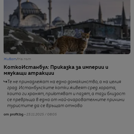
Живот
/
На път
Ж
КоткоИстанбул: Приказка за империи и
В
мяукащи атракции
И
Те не принадлежат на едно домакинство, а на целия
град. Истанбулските котки живеят сред хората,
които ги хранят, приютяват и пазят, а тази близост
се превръща в една от най-очарователните причини
от
туристите да се връщат отново
от profit.bg -
23.11.2025 / 08:05