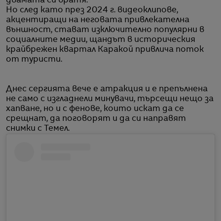
двамата си братя.
Но след като през 2024 г. видеоклипове,
акцентиращи на неговата привлекателна
външност, стават изключително популярни в
социалните медии, щандът в историческия
крайбрежен квартал Каракой привлича поток
от туристи.
Днес сергията вече е атракция и е препълнена
не само с изгладнели минувачи, търсещи нещо за
хапване, но и с фенове, които искат да се
срещнат, да поговорят и да си направят
снимки с Темел.