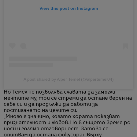
View this post on Instagram
A post shared by Alper Temel (@alpertemel04)
Но Темел не позволява славата да замъгли
мечтите му; той се стреми да остане верен на
себе си и да продължи да работи за
постигането на целите си.
„Много е значимо, когато хората показват
признателност и любов. Но в същото време ро
носи и голяма отговорност. Затова се
опитвам да остана фокусиран върху