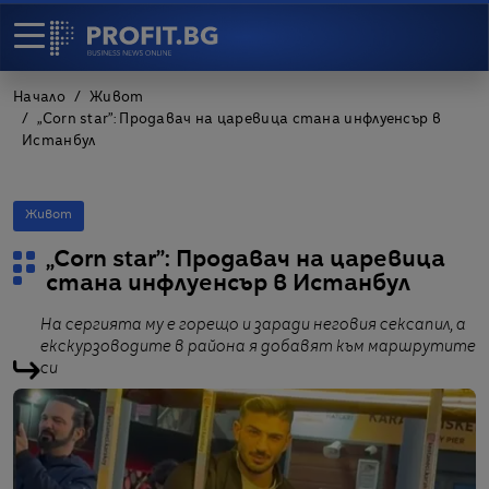
Начало
Живот
„Corn star”: Продавач на царевица стана инфлуенсър в
Истанбул
Живот
„Corn star”: Продавач на царевица
стана инфлуенсър в Истанбул
На сергията му е горещо и заради неговия сексапил, а
екскурзоводите в района я добавят към маршрутите
си