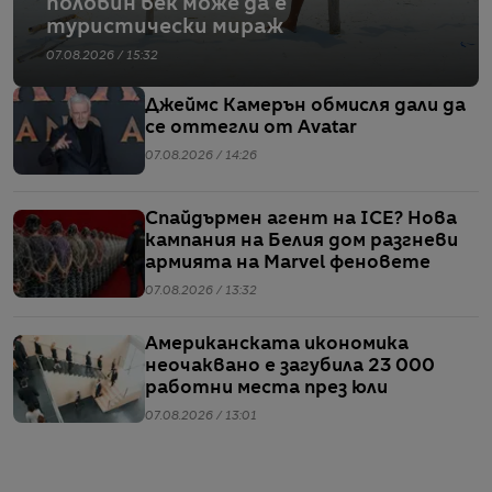
половин век може да е
туристически мираж
07.08.2026 / 15:32
Джеймс Камерън обмисля дали да
се оттегли от Avatar
07.08.2026 / 14:26
Спайдърмен агент на ICE? Нова
кампания на Белия дом разгневи
армията на Marvel феновете
07.08.2026 / 13:32
Американската икономика
неочаквано е загубила 23 000
работни места през юли
07.08.2026 / 13:01