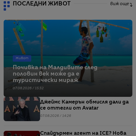
ПОСЛЕДНИ ЖИВОТ
виж още
Живот
Почивка на Малдивите след
половин век може да е
туристически мираж
07.08.2026 / 15:32
Джеймс Камерън обмисля дали да
се оттегли от Avatar
07.08.2026 / 14:26
Спайдърмен агент на ICE? Нова