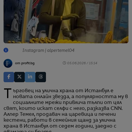
Instagram | alpertemel04
от profit.bg
05.06.2026 / 15:14
Търговец на улична храна от Истанбул е
новата онлайн звезда, а популярността му в
социалните мрежи привлича тълпи от цял
свят, които искат селфи с него, разказва CNN.
Алпер Темел, продавач на царевица и печени
кестени, работи в семейния щанд за улична
храна в Истанбул от седем години, заедно с