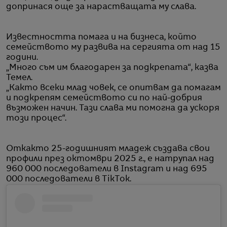
допринася още за нарастващата му слава.
Известността помага и на бизнеса, който
семейството му развива на сергията от над 15
години.
„Много съм им благодарен за подкрепата“, казва
Темел.
„Както всеки млад човек, се опитвам да помагам
и подкрепям семейството си по най-добрия
възможен начин. Тази слава ми помогна да ускоря
този процес“.
Откакто 25-годишният младеж създава свои
профили през октомври 2025 г., е натрупал над
960 000 последователи в Instagram и над 695
000 последователи в TikTok.