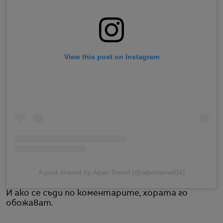
View this post on Instagram
A post shared by Alper Temel (@alpertemel04)
И ако се съди по коментарите, хората го
обожават.