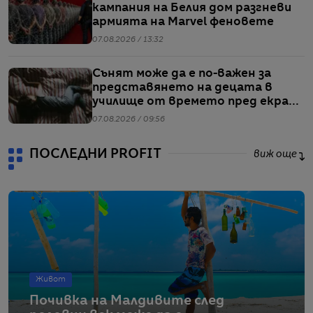
кампания на Белия дом разгневи
армията на Marvel феновете
07.08.2026 / 13:32
Сънят може да е по-важен за
представянето на децата в
училище от времето пред екран
или храненето, сочи проучване
07.08.2026 / 09:56
ПОСЛЕДНИ PROFIT
виж още
Живот
Почивка на Малдивите след