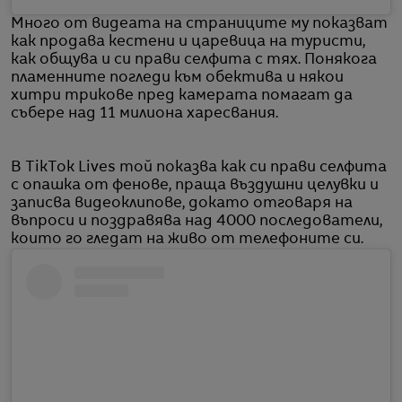
Много от видеата на страниците му показват
как продава кестени и царевица на туристи,
как общува и си прави селфита с тях. Понякога
пламенните погледи към обектива и някои
хитри трикове пред камерата помагат да
събере над 11 милиона харесвания.
В TikTok Lives той показва как си прави селфита
с опашка от фенове, праща въздушни целувки и
записва видеоклипове, докато отговаря на
въпроси и поздравява над 4000 последователи,
които го гледат на живо от телефоните си.