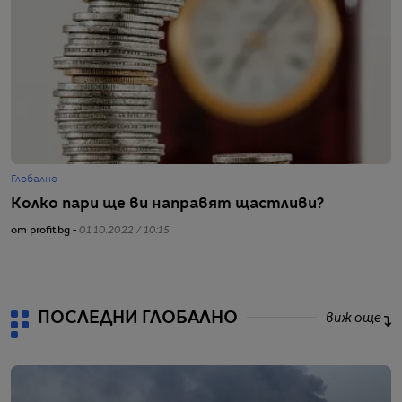
Глобално
Г
Колко пари ще ви направят щастливи?
Н
от profit.bg -
01.10.2022 / 10:15
от
ПОСЛЕДНИ ГЛОБАЛНО
виж още