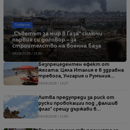
Глобално
„Съветът за мир в Газа“ сключи
първия си договор – за
строителство на военна база
06.08.2026 / 15:30
Безпрецедентен ефект от
жегата: Цяла Италия е в здравна
тревога, Унгария и Румъния
пестят електричество
06.08.2026 / 14:27
Литва предупреди за риск от
руски провокации под „фалшив
флаг“ срещу държави в
Балтийския регион
06.08.2026 / 11:39