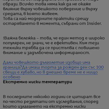
образи. Всичко това няма как да не окаже
влияние върху човешкото поведение и върху
средата, в която живеем.
Това са най-модерните практики срещу
остаряването в момента, събрани от Insider.
!Важна бележка – това, че един метод е широко
популярен, не значи, че е ефективен. Към тези
техники трябва да се пристъпва с повишено
внимание и задълбочена информираност.
Дали човешкото дълголетие изобщо има
граница?
Да имаш торта за рожден ден със 100
свещи е хубаво, но в днешно време не е нищо
особено
Екстремно ниски температури
В последните няколко години се цитират все
по-често резултати от изследвания, според
които излагането на екстремно ниски