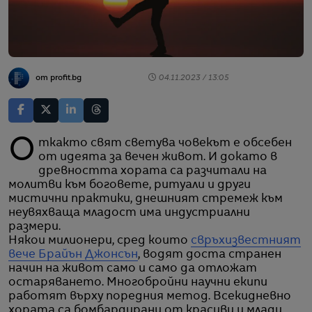
от profit.bg
04.11.2023 / 13:05
Откакто свят светува човекът е обсебен
от идеята за вечен живот. И докато в
древността хората са разчитали на
молитви към боговете, ритуали и други
мистични практики, днешният стремеж към
неувяхваща младост има индустриални
размери.
Някои милионери, сред които
свръхизвестният
вече Брайън Джонсън
, водят доста странен
начин на живот само и само да отложат
остаряването. Многобройни научни екипи
работят върху поредния метод. Всекидневно
хората са бомбардирани от красиви и млади