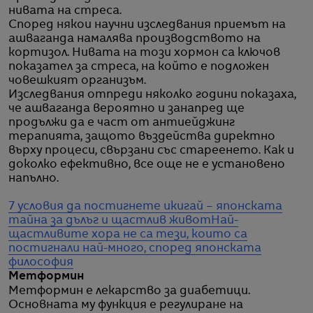
нивата на стреса.
Според някои научни изследвания приемът на
ашваганда намалява производството на
кортизол. Нивата на този хормон са ключов
показател за стреса, на който е подложен
човешкият организъм.
Изследвания отпреди няколко години показаха,
че ашваганда вероятно и занапред ще
продължи да е част от антиейджинг
терапията, защото въздейства директно
върху процеси, свързани със стареенето. Как и
доколко ефективно, все още не е установено
напълно.
7 условия да постигнете икигай – японската
тайна за дълъг и щастлив живот
Най-
щастливите хора не са тези, които са
постигнали най-много, според японската
философия
Метформин
Метформин е лекарство за диабетици.
Основната му функция е регулиране на