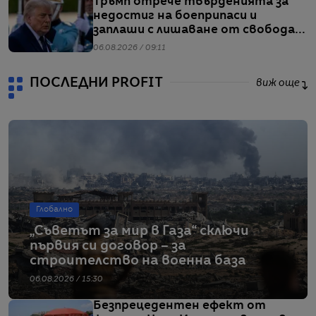
Тръмп отрече твърденията за
недостиг на боеприпаси и
заплаши с лишаване от свобода
хората, които разпространяват
06.08.2026 / 09:11
подобна информация
ПОСЛЕДНИ PROFIT
виж още
Глобално
„Съветът за мир в Газа“ сключи
първия си договор – за
строителство на военна база
06.08.2026 / 15:30
Безпрецедентен ефект от