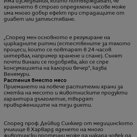
Има изследвания, които потвърждават, че
храненето в строго определени часове може
има много добър ефект при страдащите от
диабет или затлъстяване.
„Според мен основното е регулиране на
циркадните ритми (естествените за тялото
процеси, които се повтарят в 24-часов
интервал, например хранене и спане). Сънят
почти винаги се подобрява, ако се спре
консумацията на калории вечер“, казва
Венямури.
Растения вместо месо
Приемането на повече растителни храни за
сметка на месото и животниските продукти
гарантира дълголетие, твърдят
привържениците на тези диети.
Според проф. Дейвид Синклер от медицинското
училище в Харвард яденето на много
животински протеини може да накара човек да