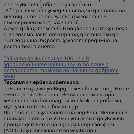
се почувства добре, но за кратко.
„Убеден съм от изследванията, че диетата на
месоядните не осигурява дълголетие в
дългосрочен план“, казва той.
Друго доказателство в подкрепа на тази теза
е, че голяма част от хората, достигнали до
100-годишна възраст, залагат предимно на
растителна диета.
Тайната да живееш до 100 не е в
здравословните навици
Колкото повече
остарявате, толкова по-важни са добрите
гени
Терапия с червена светлина
Това не е изцяло утвърден лечебен метод. Но се
смята, че червената светлина помага при
лечението на косопад, някои кожни проблеми,
мускулни и ставни болки и др.
Прието е, че излагането на червена светлина в
диапазона от 5 до 20 минути може да увеличи
производството на аденозинтрифосфат
(АТФ). Тази киселина се получава при