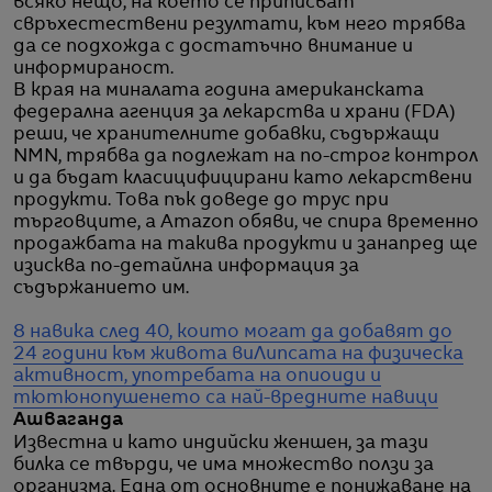
всяко нещо, на което се приписват
свръхестествени резултати, към него трябва
да се подхожда с достатъчно внимание и
информираност.
В края на миналата година американската
федерална агенция за лекарства и храни (FDA)
реши, че хранителните добавки, съдържащи
NMN, трябва да подлежат на по-строг контрол
и да бъдат класицифицирани като лекарствени
продукти. Това пък доведе до трус при
търговците, а Amazon обяви, че спира временно
продажбата на такива продукти и занапред ще
изисква по-детайлна информация за
съдържанието им.
8 навика след 40, които могат да добавят до
24 години към живота ви
Липсата на физическа
активност, употребата на опиоиди и
тютюнопушенето са най-вредните навици
Ашваганда
Известна и като индийски женшен, за тази
билка се твърди, че има множество ползи за
организма. Една от основните е понижаване на