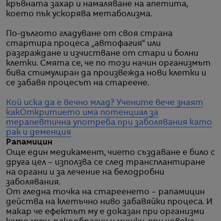
кръвната захар и намаляване на апетита,
което пък ускорява метаболизма.
По-дългото гладуване от своя страна
стартира процеса „автофагия“ или
разграждане и изчистване от стари и болни
клетки. Смята се, че по този начин организмът
бива стимулиран да произвежда нови клетки и
се забавя процесът на стареене.
Кой иска да е вечно млад? Учените вече знаят
как
Откритието има потенциал за
терапевтична употреба при заболявания като
рак и деменция
Рапамицин
Още един медикамент, чието създаване е било с
друга цел – използва се след трансплантиране
на органи и за лечение на белодробни
заболявания.
От гледна точка на стареенето – рапамицин
действа на клетъчно ниво забавяйки процеса. И
макар че ефектът му е доказан при организми