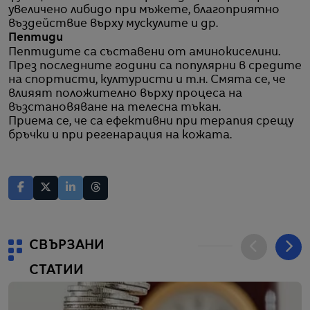
увеличено либидо при мъжете, благоприятно
въздействие върху мускулите и др.
Пептиди
Пептидите са съставени от аминокиселини.
През последните години са популярни в средите
на спортисти, културисти и т.н. Смята се, че
влияят положително върху процеса на
възстановяване на телесна тъкан.
Приема се, че са ефективни при терапия срещу
бръчки и при регенарация на кожата.
СВЪРЗАНИ
СТАТИИ