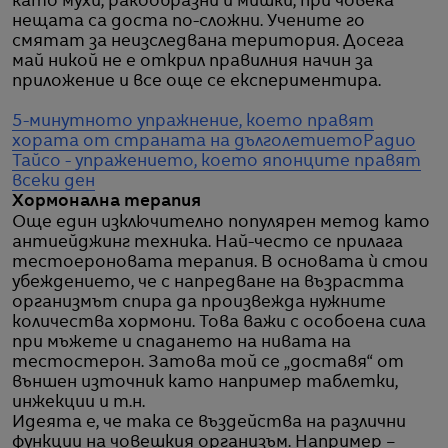
като мухи, ракообразни и мишки, при човека
нещата са доста по-сложни. Учените го
смятат за неизследвана територия. Досега
май никой не е открил правилния начин за
приложение и все още се експериментира.
5-минутното упражнение, което правят
хората от страната на дълголетието
Радио
Тайсо - упражението, което японците правят
всеки ден
Хормонална терапия
Още един изключително популярен метод като
антиейджинг техника. Най-често се прилага
тестоероновата терапия. В основата ѝ стои
убеждението, че с напредване на възрастта
организмът спира да произвежда нужните
количества хормони. Това важи с особоена сила
при мъжете и спадането на нивата на
тестостерон. Затова той се „доставя“ от
външен източник като например таблетки,
инжекции и т.н.
Идеята е, че така се въздейства на различни
функции на човешкия организъм. Например –