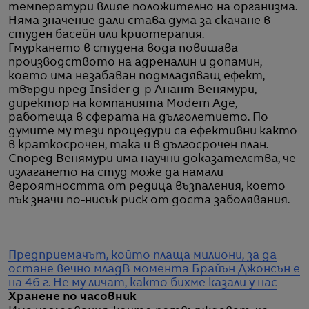
температури влияе положително на организма.
Няма значение дали става дума за скачане в
студен басейн или криотерапия.
Гмуркането в студена вода повишава
производството на адреналин и допамин,
което има незабаван подмладяващ ефект,
твърди пред Insider д-р Анант Венямури,
директор на компанията Modern Age,
работеща в сферата на дълголетието. По
думите му тези процедури са ефективни както
в краткосрочен, така и в дългосрочен план.
Според Венямури има научни доказателства, че
излагането на студ може да намали
вероятността от редица възпаления, което
пък значи по-нисък риск от доста заболявания.
Предприемачът, който плаща милиони, за да
остане вечно млад
В момента Брайън Джонсън е
на 46 г. Не му личат, както бихме казали у нас
Хранене по часовник