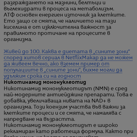
разграждането на мазнини, белтъци и
въглехидрати в процеса на метаболизъм.
АТФ основен енергиен източник за клетките.
Ето защо се смята, че наличието на тази
киселина е от изключителна важност за
правилното протичане на процесите в
организма.
Живей до 100. Каква е диетата в „сините зони“
според хитов сериал в Netflix
Макар да не можем
да живеем вечно, ако вземем пример от
популациите в „сините зони“, бихме могли да
удължим срока си на годност
Никотинамид мононуклеотид
Никотинамид мононуклеотидът (NMN) е сред
най-модерните антиейджинг препарати. Това е
добавка, увеличаваща нивата на NAD+ в
организма. Този коензим участва във важни за
клетките процеси и се смята, че намалява с
напредване на възрастта.
Никотинамид мононуклеотидът е широко
рекламиран като работеща формула. Както при