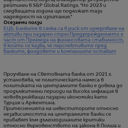
рейтинги в S&P Global Ratings. "Но 2023 и
следващата година ще подложат тази
надеждност на изпитание."
Осезаеми ползи
ЕЦБ: Банките в сянка са в риск от изчерпване на
активи при пазарен стрес
Предупреждението е
част от Прегледа на финансовата стабилност,
в който се казва, че перспективите пред
банките, фондовете и компаниите остават
Проучване на Световната банка от 2021 г.
установява, че политическата намеса в
политиката на централните банки е довела до
продължителни периоди на висока инфлация в
нововъзникващи пазарни икономики като
Турция и Аржентина.
Притесненията на инвеститорите относно
независимостта на централните банки се
прибавят към дългогодишните критики
относно върховенството на закона в Полша и