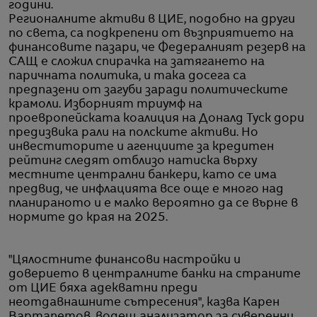
години.
Регионалните активи в ЦИЕ, подобно на други
по света, са подкрепени от възприятието на
финансовите пазари, че Федералният резерв на
САЩ е сложил спирачка на затягането на
паричната политика, и така досега са
предпазени от загуби заради политическите
крамоли. Изборният триумф на
проевропейската коалиция на Доналд Туск дори
предизвика рали на полските активи. Но
инвеститорите и агенциите за кредитен
рейтинг следят отблизо натиска върху
местните централни банкери, като се има
предвид, че инфлацията все още е много над
планираното и е малко вероятно да се върне в
нормите до края на 2025.
"Цялостните финансови настройки и
доверието в централните банки на страните
от ЦИЕ бяха адекватни преди
неотдавнашните сътресения", казва Карен
Вартапетов, водещ анализатор за суверенни