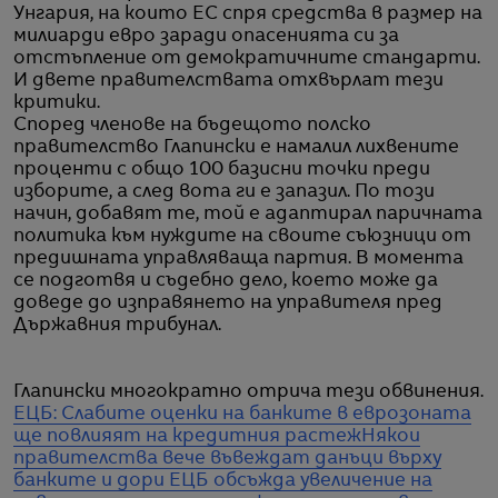
Унгария, на които ЕС спря средства в размер на
милиарди евро заради опасенията си за
отстъпление от демократичните стандарти.
И двете правителствата отхвърлат тези
критики.
Според членове на бъдещото полско
правителство Глапински е намалил лихвените
проценти с общо 100 базисни точки преди
изборите, а след вота ги е запазил. По този
начин, добавят те, той е адаптирал паричната
политика към нуждите на своите съюзници от
предишната управляваща партия. В момента
се подготвя и съдебно дело, което може да
доведе до изправянето на управителя пред
Държавния трибунал.
Глапински многократно отрича тези обвинения.
ЕЦБ: Слабите оценки на банките в еврозоната
ще повлияят на кредитния растеж
Някои
правителства вече въвеждат данъци върху
банките и дори ЕЦБ обсъжда увеличение на