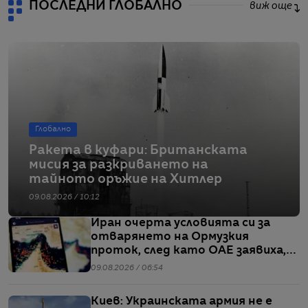
ПОСЛЕДНИ ГЛОБАЛНО
виж още
Глобално
Ракета в куфари: Британската
мисия за разкриването на
тайното оръжие на Хитлер
09.08.2026 / 10:12
Иран очерта условията си за
отварянето на Ормузкия
проток, след като ОАЕ заявиха,
че един от корабите им е бил
09.08.2026 / 06:54
обект на въздушен удар
Киев: Украинската армия не е