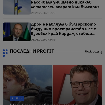
насочвала умишлено никакъв
летателен апарат към България
08.08.2026 / 18:08
Дрон е навлязъл в българското
въздушно пространство и се е
взривил край Кардам, съобщи
Радев
08.08.2026 / 09:56
ПОСЛЕДНИ PROFIT
виж още
Живот