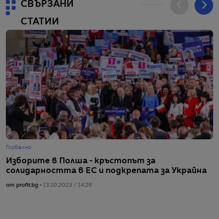
СВЪРЗАНИ
СТАТИИ
Глобално
Г
Изборите в Полша - кръстопът за
Е
солидарността в ЕС и подкрепата за Украйна
У
от profit.bg -
13.10.2023 / 14:26
от