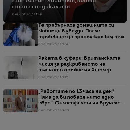
Шон Астин: Хобитът, който
стана синдикалист
09.08.2026 / 11:49
Те превърнаха домашните си
любимци в звезди. После
трябваше да продължат без тях
09.08.2026 / 10:34
Ракета в куфари: Британската
мисия за разкриването на
тайното оръжие на Хитлер
09.08.2026 / 10:12
„Работите по 13 часа на ден?
Няма да ви поверя нито едно
евро“: Философията на Брунело
Кучинели за бизнеса и живота
09.08.2026 / 10:00