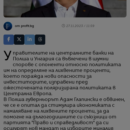
от profit.bg
27.11.2023 / 11:59
Управителите на централните банки на
Полша и Унгария са въвлечени в шумни
спорове с опоненти относно политиката
им на определяне на лихвените проценти,
което поражда нови опасности за
инвеститорите, изправени пред
ожесточената поляризирана политиката в
Централна Европа.
В Полша гуверньорът Адам Глапински е обвинен,
че се е опитал да стимулира икономиката с
намаляване на лихвените проценти, за да
помогне на дългогодишните си съюзници от
партията "Право и справедливост" да си
осигурят нов мандат на изборите миналия