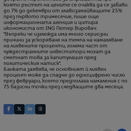
която ръстът на цените се очаква да се забави
до 7% до декември от главозамайващите 25%
през първото тримесечие, пише още
информационната агенция и цитира
икономиста от ING Петер Вировач:
"Въпреки че изглежда има много сериозни
причини за ускоряване на темпа на намаляване
на лихвените проценти, голяма част от
чуждестранните инвеститори могат да
сметнат това за капитулация пред
политическия натиск".
Банката заявява, че основният ѝ лихвен
процент може да спадне до едноцифрено число
през февруари, което предполага намаления с по
75 базисни точки през следващите два месеца.