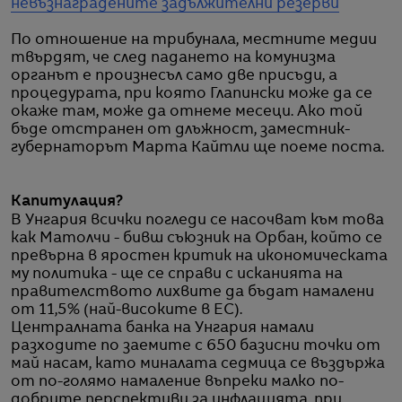
невъзнаградените задължителни резерви
По отношение на трибунала, местните медии
твърдят, че след падането на комунизма
органът е произнесъл само две присъди, а
процедурата, при която Глапински може да се
окаже там, може да отнеме месеци. Ако той
бъде отстранен от длъжност, заместник-
губернаторът Марта Кайтли ще поеме поста.
Капитулация?
В Унгария всички погледи се насочват към това
как Матолчи - бивш съюзник на Орбан, който се
превърна в яростен критик на икономическата
му политика - ще се справи с исканията на
правителството лихвите да бъдат намалени
от 11,5% (най-високите в ЕС).
Централната банка на Унгария намали
разходите по заемите с 650 базисни точки от
май насам, като миналата седмица се въздържа
от по-голямо намаление въпреки малко по-
добрите перспективи за инфлацията, при