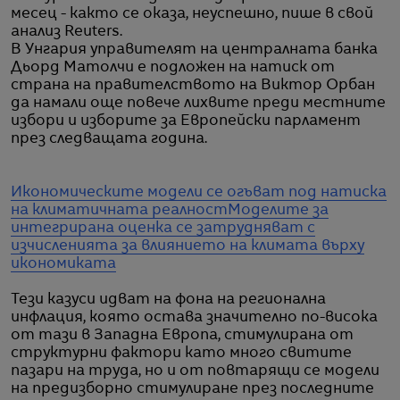
месец - както се оказа, неуспешно, пише в свой
анализ Reuters.
В Унгария управителят на централната банка
Дьорд Матолчи е подложен на натиск от
страна на правителството на Виктор Орбан
да намали още повече лихвите преди местните
избори и изборите за Европейски парламент
през следващата година.
Икономическите модели се огъват под натиска
на климатичната реалност
Моделите за
интегрирана оценка се затрудняват с
изчисленията за влиянието на климата върху
икономиката
Тези казуси идват на фона на регионална
инфлация, която остава значително по-висока
от тази в Западна Европа, стимулирана от
структурни фактори като много свитите
пазари на труда, но и от повтарящи се модели
на предизборно стимулиране през последните