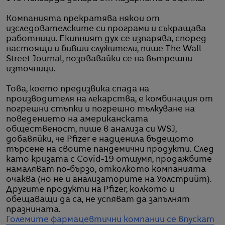
Компанията прекратява някои от
изследователските си програми и съкращава
работници. Екипният дух се изпарява, според
настоящи и бивши служители, пише The Wall
Street Journal, позовавайки се на вътрешни
източници.
Това, което предизвика спада на
производителя на лекарства, е комбинация от
погрешни стъпки и погрешно тълкуване на
поведението на американската
общественост, пише в анализа си WSJ,
добавяйки, че Pfizer е надценила бъдещото
търсене на своите пандемични продукти. След
като кризата с Covid-19 отшумя, продажбите
намаляват по-бързо, отколкото компанията
очаква (но не и анализаторите на Уолстрийт).
Другите продукти на Pfizer, колкото и
обещаващи да са, не успяват да запълнят
празнината.
Големите фармацевтични компании се впускат