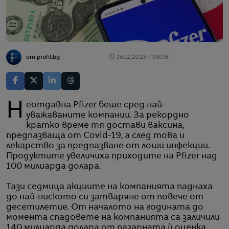
от profit.bg
16.12.2023 / 08:08
Неотдавна Pfizer беше сред най-
уважаваните компании. За рекордно
кратко време тя достави ваксина,
предпазваща от Covid-19, а след това и
лекарство за предпазване от лоши инфекции.
Продуктите увеличиха приходите на Pfizer над
100 милиарда долара.
Тази седмица акциите на компанията паднаха
до най-ниското си затваряне от повече от
десетилетие. От началото на годината до
момента спадовете на компанията са заличили
140 милиарда долара от пазарната ѝ оценка.