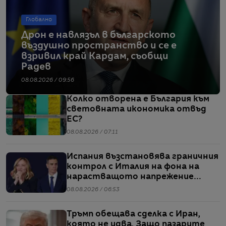
Глобално
Дрон е навлязъл в българското
въздушно пространство и се е
взривил край Кардам, съобщи
Радев
08.08.2026 / 09:56
Колко отворена е България към
световната икономика отвъд
ЕС?
08.08.2026 / 07:11
Испания възстановява граничния
контрол с Италия на фона на
нарастващото напрежение
заради мигрантите
08.08.2026 / 06:53
Тръмп обещава сделка с Иран,
която не идва. Защо пазарите