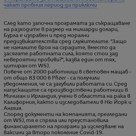
чакат пробния период да приключи
След като започна програмата за съкращаване
на разходите в размер на милиарди долари,
Бурла е изправен и пред морални
предизвикателства сред служителите. "Защо
не намалите броя на сградите, вместо да
засягате работната сила, която стои зад
невероятни пробиви?", казва един от тях,
цитиран от WSJ.
Повече от 2000 работници в световен мащаб -
от общо 83 000 в Pfizer - са получили
уведомления, че са загубили работата си. Сред
напускащите са производствени работници в
Мичиган и Ирландия, учени в областта на рака в
Калифорния, както и изследователи в Ню Йорк и
Англия.
Според документи на компанията, прегледани
от WSJ, тя е спряла или преустановила
финансирането на програми за изследване на
ваксини за второ поколение Covid-19.