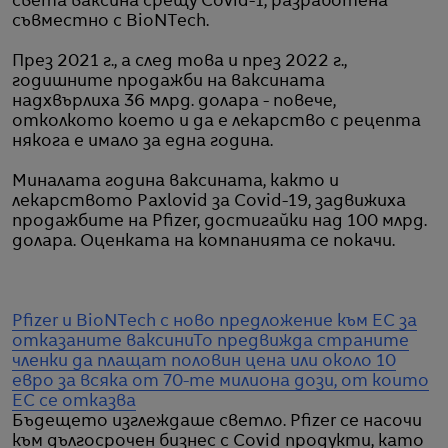
света ваксина срещу Covid-1, разработена
съвместно с BioNTech.
През 2021 г., а след това и през 2022 г.,
годишните продажби на ваксината
надхвърлиха 36 млрд. долара - повече,
отколкото което и да е лекарство с рецепта
някога е имало за една година.
Миналата година ваксината, както и
лекарството Paxlovid за Covid-19, задвижиха
продажбите на Pfizer, достигайки над 100 млрд.
долара. Оценката на компанията се покачи.
Pfizer и BioNTech с ново предложение към ЕС за
отказаните ваксини
То предвижда страните
членки да плащат половин цена или около 10
евро за всяка от 70-те милиона дози, от които
ЕС се отказва
Бъдещето изглеждаше светло. Pfizer се насочи
към дългосрочен бизнес с Covid продукти, като