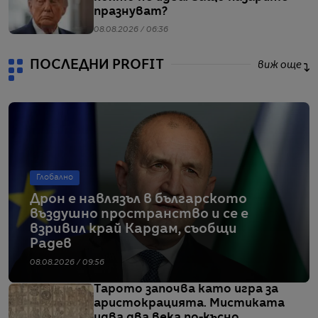
празнуват?
08.08.2026 / 06:36
ПОСЛЕДНИ PROFIT
виж още
Глобално
Дрон е навлязъл в българското
въздушно пространство и се е
взривил край Кардам, съобщи
Радев
08.08.2026 / 09:56
Тарото започва като игра за
аристокрацията. Мистиката
идва два века по-късно