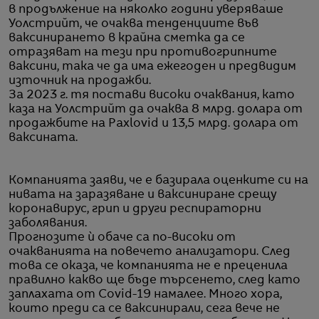
в продължение на няколко години уверяваше
Уолстрийт, че очаква тенденциите във
ваксинирането в крайна сметка да се
отразяват на тези при противогрипните
ваксини, така че да има ежегоден и предвидим
източник на продажби.
За 2023 г. тя постави високи очаквания, като
каза на Уолстрийт да очаква 8 млрд. долара от
продажбите на Paxlovid и 13,5 млрд. долара от
ваксината.
Компанията заяви, че е базирала оценките си на
нивата на заразяване и ваксиниране срещу
коронавирус, грип и други респираторни
заболявания.
Прогнозите ѝ обаче са по-високи от
очакванията на повечето анализатори. След
това се оказа, че компанията не е преценила
правилно какво ще бъде търсенето, след като
заплахата от Covid-19 намалее. Много хора,
които преди са се ваксинирали, сега вече не