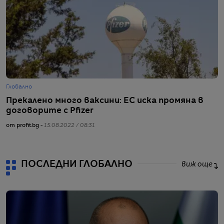
Глобално
Г
Прекалено много ваксини: ЕС иска промяна в
Г
договорите с Pfizer
в
от profit.bg -
15.08.2022 / 08:31
от
ПОСЛЕДНИ ГЛОБАЛНО
виж още