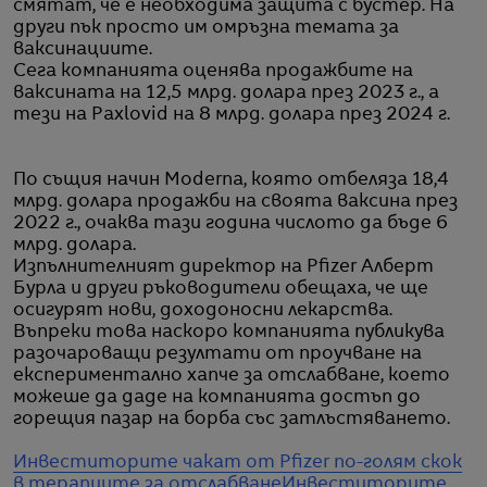
смятат, че е необходима защита с бустер. На
други пък просто им омръзна темата за
ваксинациите.
Сега компанията оценява продажбите на
ваксината на 12,5 млрд. долара през 2023 г., а
тези на Paxlovid на 8 млрд. долара през 2024 г.
По същия начин Moderna, която отбеляза 18,4
млрд. долара продажби на своята ваксина през
2022 г., очаква тази година числото да бъде 6
млрд. долара.
Изпълнителният директор на Pfizer Алберт
Бурла и други ръководители обещаха, че ще
осигурят нови, доходоносни лекарства.
Въпреки това наскоро компанията публикува
разочароващи резултати от проучване на
експериментално хапче за отслабване, което
можеше да даде на компанията достъп до
горещия пазар на борба със затлъстяването.
Инвеститорите чакат от Pfizer по-голям скок
в терапиите за отслабване
Инвеститорите