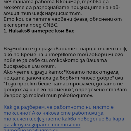
мечтаната работа в кошмар, трябва да
можете да разпознавате признаците на най-
лошия тип шеф: нарцисистът.
Ето кои са петте червени флага, обяснени от
експерта пред CNBC.
1. Никакъв интерес към вас
Възможно е да разговаряте с нарцистичен шеф,
ако по време на интервюто той говори много
повече за себе си, отколкото за вашата
биография или опит.
Ако чуете изрази като: "Когато поех отдела,
нещата започнаха да вървят много добре" или
"Този проект беше катастрофален, докато не
дойдох аз и не го промених", определено стават
въпрос за такъв тип ръководител.
Как да разберем, че работното ни място е
токсично?
Ако някога сте работили за
токсичен шеф, знаете какво поведение ви кара
да актуализирате постоянно
автобиографията си