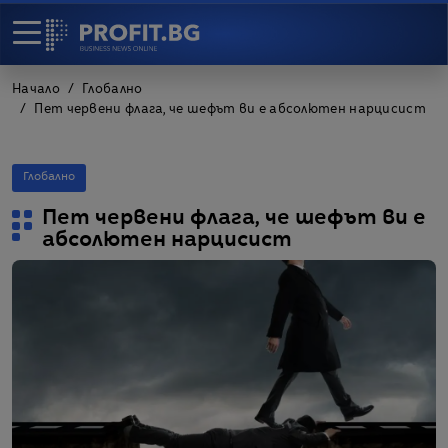
Начало
Глобално
Пет червени флага, че шефът ви е абсолютен нарцисист
Глобално
Пет червени флага, че шефът ви е
абсолютен нарцисист