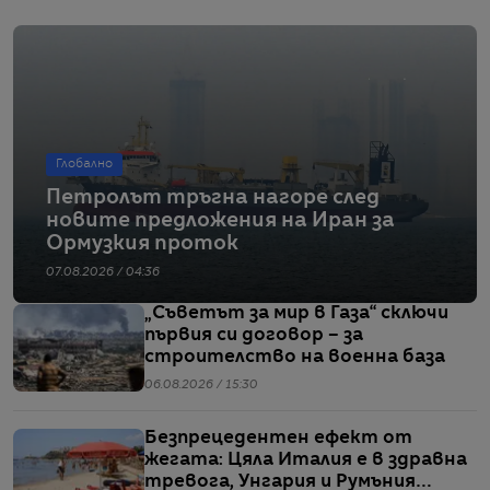
Глобално
Петролът тръгна нагоре след
новите предложения на Иран за
Ормузкия проток
07.08.2026 / 04:36
„Съветът за мир в Газа“ сключи
първия си договор – за
строителство на военна база
06.08.2026 / 15:30
Безпрецедентен ефект от
жегата: Цяла Италия е в здравна
тревога, Унгария и Румъния