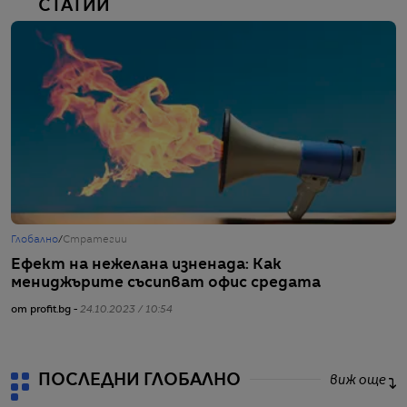
СТАТИИ
Глобално
/
Стратегии
Г
Ефект на нежелана изненада: Как
З
мениджърите съсипват офис средата
с
от profit.bg -
24.10.2023 / 10:54
от
ПОСЛЕДНИ ГЛОБАЛНО
виж още