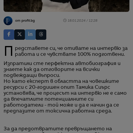
от profit.bg
18.01.2024 / 12:28
Представете си, че отивате на интервю за
работа и се чувствате 100% подготвени.
Изпратили сте перфектна автобиография и
знаете как да отговорите на всички
подвеждащи въпроси.
Но като експерт в областта на човешките
ресурси с 20-годишен опит Тамика Сиърс
установява, че процесът на интервю не е само
да впечатлите потенциалните си
работодатели - той може и да е начин да се
предпазите от токсична работна среда.
За да предотвратите превръщането на