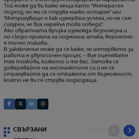
Той може да ви каже неща като: "Интересен
подход, но ми се струва малко остарял" или
"Интригуващо е как измерваш успеха, но не съм
сигурен, че бих нарекъл това победа".
Ако обратната връзка изглежда безполезна и
по-скоро прилича на подмолна атака, вероятно
е точно такава.
В заключение може да се каже, че интервюто за
работа е двупосочен процес – вие оценявате
тях толкова, колкото и те вас. Затова се
доверявайте на инстинктите си и не се
страхувайте да се откажете от възможност,
която не ви се струва подходяща.
СВЪРЗАНИ