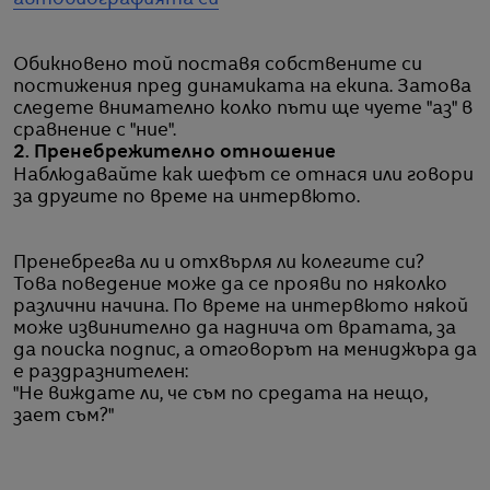
Обикновено той поставя собствените си
постижения пред динамиката на екипа. Затова
следете внимателно колко пъти ще чуете "аз" в
сравнение с "ние".
2. Пренебрежително отношение
Наблюдавайте как шефът се отнася или говори
за другите по време на интервюто.
Пренебрегва ли и отхвърля ли колегите си?
Това поведение може да се прояви по няколко
различни начина. По време на интервюто някой
може извинително да наднича от вратата, за
да поиска подпис, а отговорът на мениджъра да
е раздразнителен:
"Не виждате ли, че съм по средата на нещо,
зает съм?"