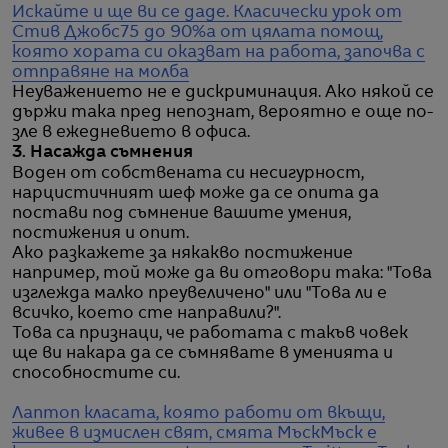
Искайте и ще ви се даде. Класически урок от
Стив Джобс
75 до 90%а от цялата помощ,
която хората си оказват на работа, започва с
отправяне на молба
Неуважението не е дискриминация. Ако някой се
държи така пред непознат, вероятно е още по-
зле в ежедневието в офиса.
3. Насажда съмнения
Воден от собствената си несигурност,
нарцистичният шеф може да се опита да
постави под съмнение вашите умения,
постижения и опит.
Ако разкажете за някакво постижение
например, той може да ви отговори така: "Това
изглежда малко преувеличено" или "Това ли е
всичко, което сте направили?".
Това са признаци, че работата с такъв човек
ще ви накара да се съмнявате в уменията и
способностите си.
Лаптоп класата, която работи от вкъщи,
живее в измислен свят, смята Мъск
Мъск е