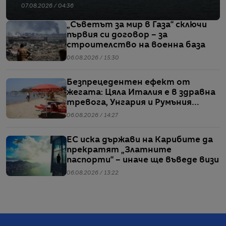
07.08.2026 / 04:36
„Съветът за мир в Газа“ сключи
първия си договор – за
строителство на военна база
06.08.2026 / 15:30
Безпрецедентен ефект от
жегата: Цяла Италия е в здравна
тревога, Унгария и Румъния
пестят електричество
06.08.2026 / 14:27
ЕС иска държави на Карибите да
прекратят „Златните
паспорти“ – иначе ще въведе визи
06.08.2026 / 13:22