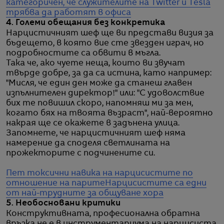
категоричен, че служителите на Twitter и Tesla
трябва да работят в офиса
4. Големи обещания без конкретика
Нарцистичният шеф ще ви представи визия за
бъдещето, в която вие сте звезден играч, но
подробностите са обвити в мъгла.
Така че, ако чуете неща, които ви звучат
твърде добре, за да са истина, като например:
"Мисля, че един ден може да станеш главен
изпълнителен директор!" или: "С удоволствие
бих те повишил скоро, напомняш ми за мен,
когато бях на твоята възраст", най-вероятно
накрая ще се окажете в задънена улица.
Запомнете, че нарцистичният шеф няма
намерение да споделя светлината на
прожекторите с подчинените си.
Пет токсични навика на нарцисистите по
отношение на парите
Нарцисистите са едни
от най-трудните за общуване хора
5. Необосновани критики
Конструктивната, професионална обратна
връзка не е в инструментариума на нарцисиста.