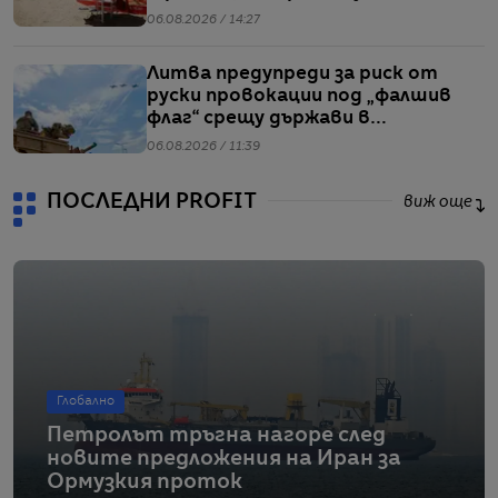
пестят електричество
06.08.2026 / 14:27
Литва предупреди за риск от
руски провокации под „фалшив
флаг“ срещу държави в
Балтийския регион
06.08.2026 / 11:39
ПОСЛЕДНИ PROFIT
виж още
Глобално
Петролът тръгна нагоре след
новите предложения на Иран за
Ормузкия проток