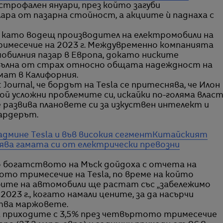
трофален януари, през който загуби
ра от пазарна стойност, а акциите ѝ паднаха с
а като водещ производител на електромобили на
имесечие на 2023 г. Междувременно компанията
мобилния пазар в Европа, докато ниските
вълна от страх относно общата надеждност на
мат в Калифорния.
Journal, че бордът на Tesla се притеснява, че Илон
й усложни проблемите си, искайки по-голяма влас
 развива плановете си за изкуствен интелект и
ардерът.
надмине Tesla и във високия сегмент
Китайският
ва гамата си от електрически превозни
о богатството на Мъск дойдоха с отчета на
то тримесечие на Tesla, по време на който
бите на автомобили ще растат със „забележимо
023 г., когато намали цените, за да насърчи
тва маржовете.
на приходите с 3,5% през четвъртото тримесечие