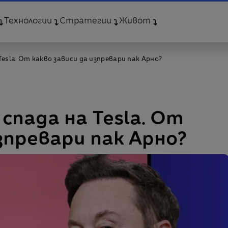
Технологии
Стратегии
Живот
Tesla. От какво зависи да изпревари пак Арно?
спада на Tesla. От
зпревари пак Арно?