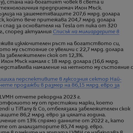
sy), стана най-богатият човек в света и
ехнологичния предприемач Илон Мъск.
злиза на зашеметяващите 207,6 млрд. долара
ъск, който вече притежава 204,7 млрд. долара
ен спад за основателя на Tesla от пика от 320
г., според актуалния
Списък на милиардерите в
живя изключителен ръст на богатството си,
то му състояние се увеличи с 22,7 млрд. долара
ва забележителен скок от 12,3%.
Илон Мъск намаля с 18 млрд. долара (16,6 млрд.
представлява намаление на нетното му състояние 
вишиха перспективите в луксозния сектор
Най-
чете продажби в размер на 86,15 млрд. евро за
 LVMH отчете рекордна 2023 г.
ортфолиото му от престижни марки, което
, Fendi и Tiffany & Co, отбелязаха забележителен скок
щите 86,2 млрд. евро за цялата година.
ичение от 13% спрямо данните от 2022 г., като
те от анализаторите 85,74 млрд. евро.