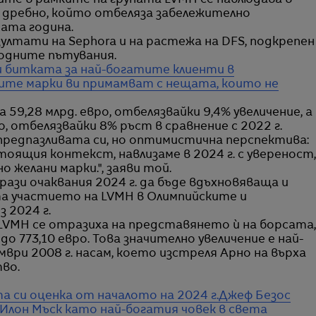
те в рамките на групата LVMH се наблюдава в
 дребно, който отбеляза забележително
ата година.
зултати на Sephora и на растежа на DFS, подкрепен
одните пътувания.
ди битката за най-богатите клиенти в
ните марки ви примамват с нещата, които не
59,28 млрд. евро, отбелязвайки 9,4% увеличение, а
о, отбелязвайки 8% ръст в сравнение с 2022 г.
предпазливата си, но оптимистична перспектива:
оящия контекст, навлизаме в 2024 г. с увереност,
желани марки.", заяви той.
ази очаквания 2024 г. да бъде вдъхновяваща и
та участието на LVMH в Олимпийските и
 2024 г.
VMH се отразиха на представянето ѝ на борсата,
до 773,10 евро. Това значително увеличение е най-
ври 2008 г. насам, което изстреля Арно на върха
во.
та си оценка от началото на 2024 г.
Джеф Безос
Илон Мъск като най-богатия човек в света