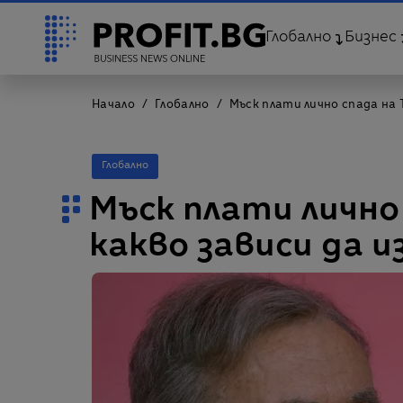
Глобално
Бизнес
Начало
Глобално
Мъск плати лично спада на 
Глобално
Мъск плати лично 
какво зависи да и