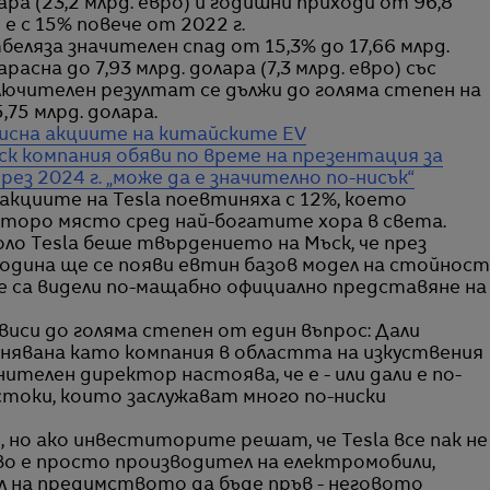
лара (23,2 млрд. евро) и годишни приходи от 96,8
 е с 15% повече от 2022 г.
беляза значителен спад от 15,3% до 17,66 млрд.
асна до 7,93 млрд. долара (7,3 млрд. евро) със
лючителен резултат се дължи до голяма степен на
75 млрд. долара.
тисна акциите на китайските EV
к компания обяви по време на презентация за
ез 2024 г. „може да е значително по-нисък“
кциите на Tesla поевтиняха с 12%, което
 второ място сред най-богатите хора в света.
ло Tesla беше твърдението на Мъск, че през
одина ще се появи евтин базов модел на стойност
е са видели по-мащабно официално представяне на
иси до голяма степен от един въпрос: Дали
ценявана като компания в областта на изкуствения
ителен директор настоява, че е - или дали е по-
стоки, които заслужават много по-ниски
, но ако инвеститорите решат, че Tesla все пак не
тво е просто производител на електромобили,
ал на предимството да бъде пръв - неговото