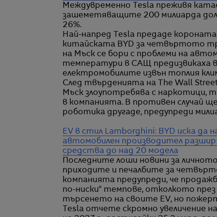
Междувременно Tesla преживя катас
зашеметяващите 200 милиарда дола
26%.
Най-напред Tesla предаде коронат
китайската BYD за четвъртото тр
на Мъск се бори с проблеми на авто
температури в САЩ предизвикаха 
електромобилите извън топлия кли
След твърденията на The Wall Street 
Мъск злоупотребява с наркотици, то
в компанията. В противен случай ще
роботика другаде, предупреди мили
EV в стил Lamborghini: BYD иска да 
автомобилен производител разширя
средства до над 20 модела
Последните лоши новини за личнот
приходите и печалбите за четвърто
компанията предупреди, че продаж
по-ниски“ темпове, отколкото през 2
търсенето на своите EV, но пожер
Tesla отчете скромно увеличение 