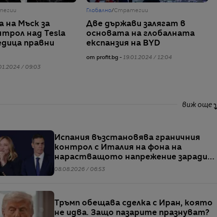
тегии
Глобално
/
Стратегии
 на Мъск за
Две държави залягат в
нтрол над Tesla
основата на глобалната
едица правни
експанзия на BYD
от profit.bg -
19.01.2024 / 12:04
01.2024 / 09:03
виж още
Испания възстановява граничния
контрол с Италия на фона на
нарастващото напрежение заради
мигрантите
08.08.2026 / 06:53
Тръмп обещава сделка с Иран, която
не идва. Защо пазарите празнуват?