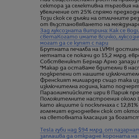
Най-същественият ръст на приходи
сектора за селективна търговия на
увеличение от 25% спрямо предходн
Този скок се дължи на отличните ре
от възстановяването на междунар
Зад луксозната витрина: Как се во
света
Когато имате всичко, луксоз
могат да се купят с пари
Брутната печалба на LVMH достигна 
нетната се покачи до 15,2 млрд. евр
Собственикът Бернар Арно запази 
"Макар да оставаме бдителни в наст
подкрепени от нашите изключително 
Френският милиардер също така изр
изключителна година, като подчер
Параолимпийските игри в Париж през
Положителните настроения около L
като акциите ѝ поскъпнаха с 12,81% 
големият еднодневен скок от октом
на световната класация за богатст
Tesla губи над $94 млрд. от пазарна
заплашва да открадне короната на 