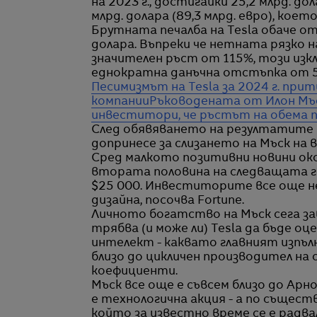
на 2023 г., достигайки 25,2 млрд. до
млрд. долара (89,3 млрд. евро), което
Брутната печалба на Tesla обаче от
долара. Въпреки че нетната рязко нар
значителен ръст от 115%, този изк
еднократна данъчна отстъпка от 5,
Песимизмът на Tesla за 2024 г. при
компании
Ръководената от Илон Мъс
инвеститори, че ръстът на обема пр
След обявяването на резултатите а
допринесе за слизането на Мъск на
Сред малкото позитивни новини око
втората половина на следващата г
$25 000. Инвеститорите все още н
дизайна, посочва Fortune.
Личното богатство на Мъск сега зав
трябва (и може ли) Tesla да бъде о
интелект - каквато главният изпълн
близо до цикличен производител на 
коефициенти.
Мъск все още е съвсем близо до Арно
е технологична акция - а по същес
който за известно време се е радв