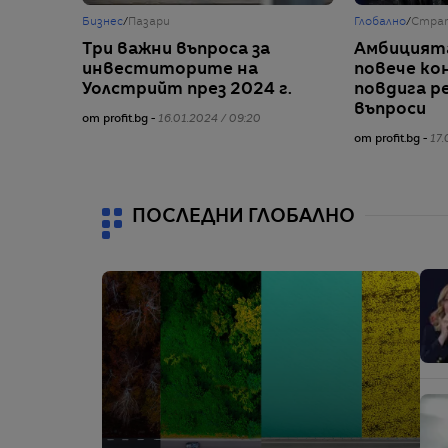
Бизнес
/
Пазари
Глобално
/
Стра
Три важни въпроса за
Амбицията
инвеститорите на
повече ко
Уолстрийт през 2024 г.
повдига р
въпроси
от profit.bg -
16.01.2024 / 09:20
от profit.bg -
17.
ПОСЛЕДНИ ГЛОБАЛНО