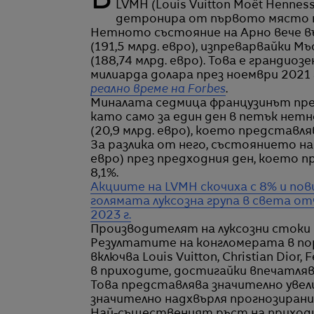
Бернар Арно, собственикът на най-голямата компания в луксозната индустрия –
LVMH (Louis Vuitton Moët Hennes
детронира от първото място т
Нетното състояние на Арно вече въ
(191,5 млрд. евро), изпреварвайки М
(188,74 млрд. евро). Това е грандиоз
милиарда долара през ноември 2021 
реално време на Forbes
.
Миналата седмица французинът пре
като само за един ден в петък нетно
(20,9 млрд. евро), което представля
За разлика от него, състоянието на 
евро) през предходния ден, което 
8,1%.
Акциите на LVMH скочиха с 8% и по
голямата луксозна група в света от
2023 г.
Производителят на луксозни стоки
Резултатите на конгломерата в п
включва Louis Vuitton, Christian Dior
в приходите, достигайки впечатлява
Това представлява значително увел
значително надхвърля прогнозирани