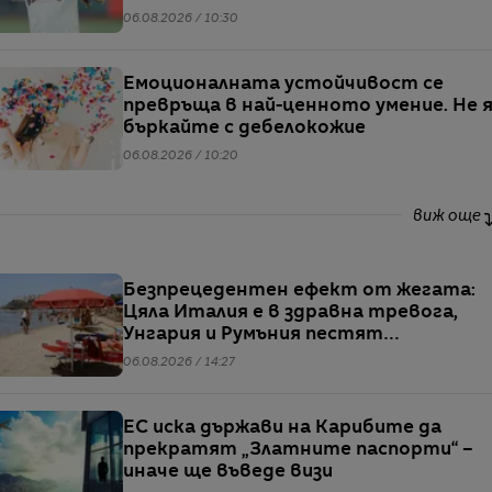
06.08.2026 / 10:30
Емоционалната устойчивост се
превръща в най-ценното умение. Не 
бъркайте с дебелокожие
06.08.2026 / 10:20
виж още
Безпрецедентен ефект от жегата:
Цяла Италия е в здравна тревога,
Унгария и Румъния пестят
електричество
06.08.2026 / 14:27
ЕС иска държави на Карибите да
прекратят „Златните паспорти“ –
иначе ще въведе визи