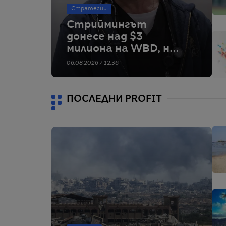
Стратегии
Стриймингът
донесе над $3
милиона на WBD, но
цената на акциите
06.08.2026 / 12:36
спада драстично
ПОСЛЕДНИ PROFIT