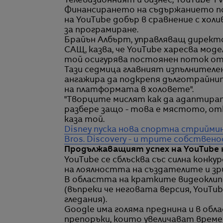
Телевизионният ѝ бизнес, YouTube TV
Финансирането на съдържанието по
на YouTube добър в сравнение с хол
за програмиране.
Брайън Албърт, управляващ директ
САЩ, казва, че YouTube харесва мод
той осигурява постоянен поток от
Тази седмица главният изпълнителе
ангажира да подкрепя дълготрайнит
на платформата в холовете".
"Творците мислят как да адаптират
разбере защо - това е мястото, о
каза той.
Disney пуска нова спортна стриймин
Bros. Discovery - и трите собствен
Продължаващият успех на YouTube 
YouTube се сблъсква със силна конк
на лоялността на създателите и з
В областта на кратките видеоклипо
(въпреки че неговата версия, YouTub
гледания).
Google има голяма преднина и в об
препоръки, които увеличават време