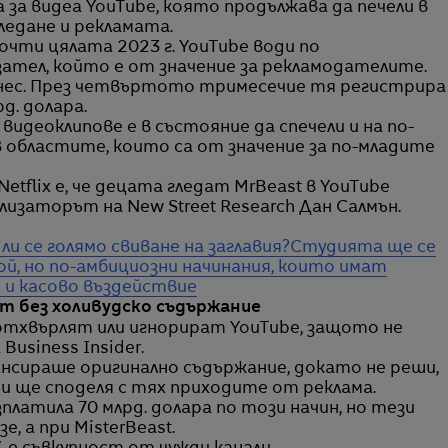
за видеа YouTube, която продължава да печели в
ледане и рекламата.
почти цялата 2023 г. YouTube води по
зател, който е от значение за рекламодателите.
изнес. През четвъртото тримесечие тя регистрира
д. долара.
видеоклипове е в състояние да спечели и на по-
 областите, които са от значение за по-младите
etflix е, че децата гледат MrBeast в YouTube
нализаторът на New Street Research Дан Салмън.
ли се голямо свиване на заглавия?
Студията ще се
ой, но по-амбициозни начинания, които имат
 и касово въздействие
нт без холивудско съдържание
тхвърлят или игнорират YouTube, защото не
Business Insider.
сираше оригинално съдържание, докато не реши,
и ще споделя с тях приходите от реклама.
платила 70 млрд. долара по този начин, но тези
, а при MisterBeast.