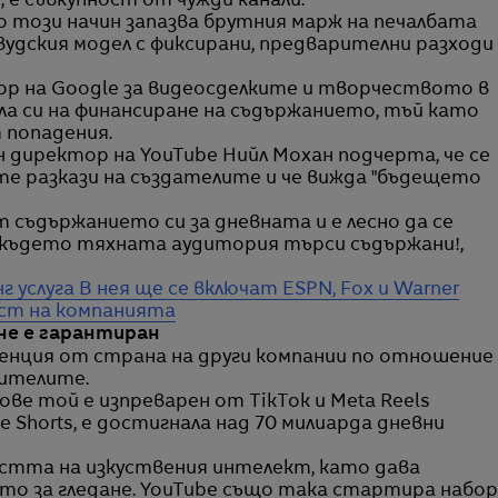
, е съвкупност от чужди канали.
 този начин запазва брутния марж на печалбата
ивудския модел с фиксирани, предварителни разходи
ор на Google за видеосделките и творчеството в
ела си на финансиране на съдържанието, тъй като
 попадения.
н директор на YouTube Нийл Мохан подчерта, че се
е разкази на създателите и че вижда "бъдещето
 съдържанието си за дневната и е лесно да се
ткъдето тяхната аудитория търси съдържани!,
г услуга
В нея ще се включат ESPN, Fox и Warner
ост на компанията
не е гарантиран
уренция от страна на други компании по отношение
рителите.
ве той е изпреварен от TikTok и Meta Reels
e Shorts, е достигнала над 70 милиарда дневни
ластта на изкуствения интелект, като дава
то за гледане. YouTube също така стартира набор