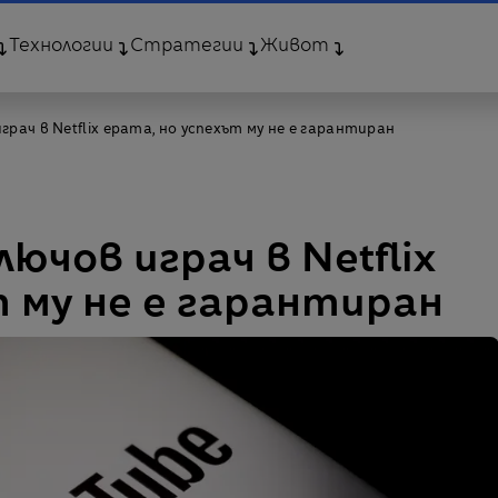
Технологии
Стратегии
Живот
рач в Netflix ерата, но успехът му не е гарантиран
ючов играч в Netflix
т му не е гарантиран