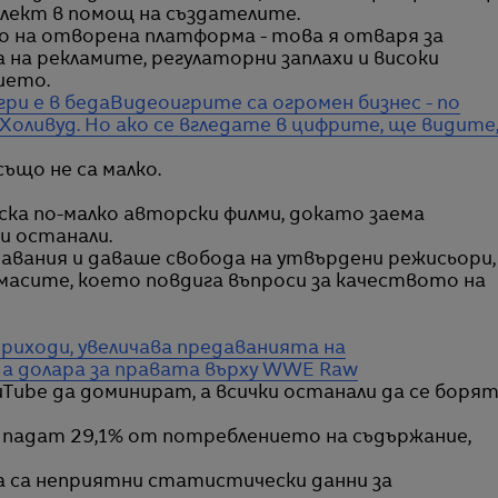
лект в помощ на създателите.
о на отворена платформа - това я отваря за
 на рекламите, регулаторни заплахи и високи
ието.
ри е в беда
Видеоигрите са огромен бизнес - по
Холивуд. Но ако се вгледате в цифрите, ще видите
ъщо не са малко.
ска по-малко авторски филми, докато заема
и останали.
авания и даваше свобода на утвърдени режисьори,
 масите, което повдига въпроси за качеството на
 приходи, увеличава предаванията на
а долара за правата върху WWE Raw
uTube да доминират, а всички останали да се боря
се падат 29,1% от потреблението на съдържание,
ва са неприятни статистически данни за