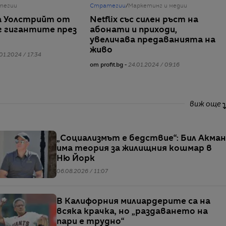
тегии
Стратегии
/
Маркетинг и медии
а Уолстрийт от
Netflix със силен ръст на
 гигантите през
абонати и приходи,
увеличава предаванията на
живо
01.2024 / 17:34
от profit.bg -
24.01.2024 / 09:16
виж още
„Социализмът е бедствие“: Бил Акман
има теория за жилищния кошмар в
Ню Йорк
06.08.2026 / 11:07
В Калифорния милиардерите са на
всяка крачка, но „раздаването на
пари е трудно“