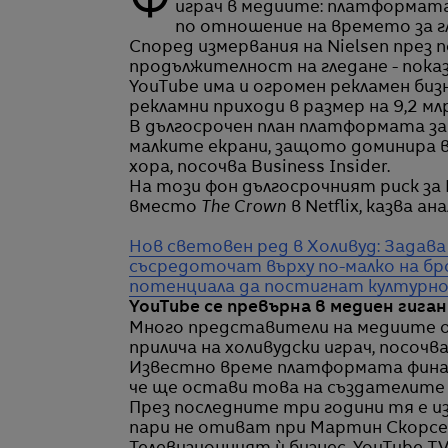
Фокусът върху доминиращата роля на Netflix в Холивуд пропуска един огромен
играч в медиите: платформата 
по отношение на времето за г
Според измервания на Nielsen през 
продължителност на гледане - пока
YouTube има и огромен рекламен б
рекламни приходи в размер на 9,2 млр
В дългосрочен план платформата за 
малките екрани, защото доминира в
хора, посочва Business Insider.
На този фон дългосрочният риск за N
вместо
The Crown
в Netflix, казва а
Нов световен ред в Холивуд: Задава 
съсредоточат върху по-малко на бр
потенциала да постигнат културно
YouTube се превърна в медиен гига
Много представители на медиите о
прилича на холивудски играч, посочва 
Известно време платформата финан
че ще остави това на създателите 
През последните три години тя е из
пари не отиват при Мартин Скорсезе