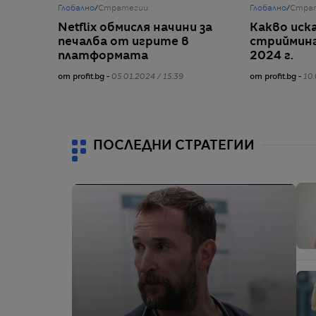
Глобално
/
Стратегии
Глобално
/
Стра
Netflix обмисля начини за
Какво иск
печалба от игрите в
стрийминг
платформата
2024 г.
от profit.bg -
05.01.2024 / 15:39
от profit.bg -
10.
ПОСЛЕДНИ СТРАТЕГИИ