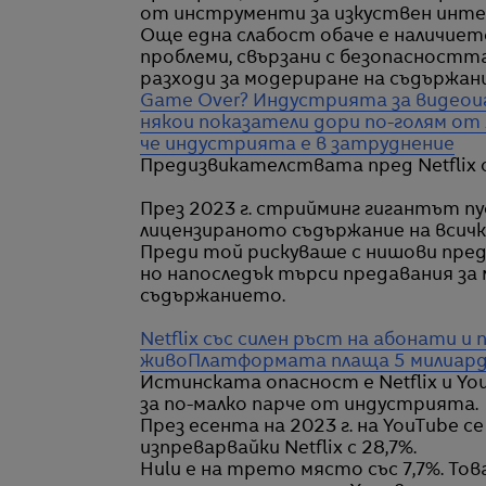
от инструменти за изкуствен инте
Още една слабост обаче е наличиет
проблеми, свързани с безопасността
разходи за модериране на съдържан
Game Over? Индустрията за видеоиг
някои показатели дори по-голям от 
че индустрията е в затруднение
Предизвикателствата пред Netflix с
През 2023 г. стрийминг гигантът пу
лицензираното съдържание на всичк
Преди той рискуваше с нишови пред
но напоследък търси предавания за
съдържанието.
Netflix със силен ръст на абонати и
живо
Платформата плаща 5 милиард
Истинската опасност е Netflix и Yo
за по-малко парче от индустрията.
През есента на 2023 г. на YouTube 
изпреварвайки Netflix с 28,7%.
Hulu е на трето място със 7,7%. То