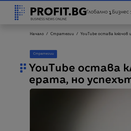
Глобално
Бизнес
Начало
Стратегии
YouTube остава ключов иг
Стратегии
YouTube остава кл
ерата, но успехъ