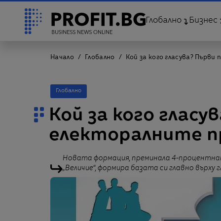
Глобално
Бизнес
Начало
Глобално
Кой за кого гласува? Първи
Глобално
Кой за кого гласу
електоралните п
Новата формация, преминала 4-процентна
„Величие“, формира базата си главно върх