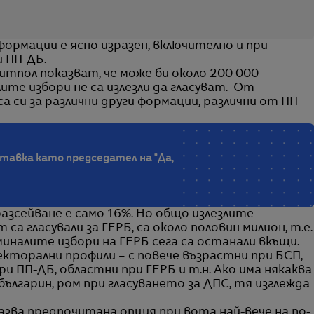
ормации е ясно изразен, включително и при
и ПП-ДБ.
итпол показват, че може би около 200 000
те избори не са излезли да гласуват. От
а си за различни други формации, различни от ПП-
тавка като председател на "Да,
разсейване е само 16%. Но общо излезлите
са гласували за ГЕРБ, са около половин милион, т.е.
иналите избори на ГЕРБ сега са останали вкъщи.
торални профили – с повече възрастни при БСП,
и ПП-ДБ, областни при ГЕРБ и т.н. Ако има някаква
ългарин, ром при гласуването за ДПС, тя изглежда
азва предпочитана опция при вота най-вече на по-