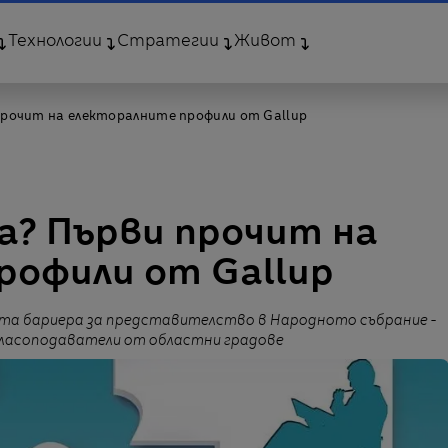
Технологии
Стратегии
Живот
 прочит на електоралните профили от Gallup
ва? Първи прочит на
рофили от Gallup
та бариера за представителство в Народното събрание -
у гласоподаватели от областни градове