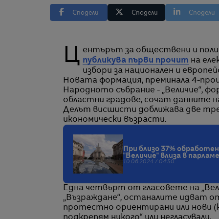
Сподели
Сподели
Сподели
Центърът за обществени и поли
публикува първи прочит
на еле
избори за национален и европей
Новата формация, преминала 4-пр
Народното събрание - „Величие“, фо
областни градове, сочат данните н
Делът висшисти доближава две тре
икономически възрасти.
При близо 37% обработен
"Величие" влиза в парла
10.06.2024 / 04:50
Една четвърт от гласовете на „Вели
„Възраждане“, останалите идват от
протестно ориентирани или нови (к
подкрепям никого“ или негласували.