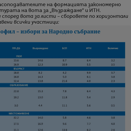
ласоподавателите на формацията закономерно
турата на вота за „Възраждане“ и ИТН.
 според вота за листи – сборовете по хоризонтали
авени всички участници: