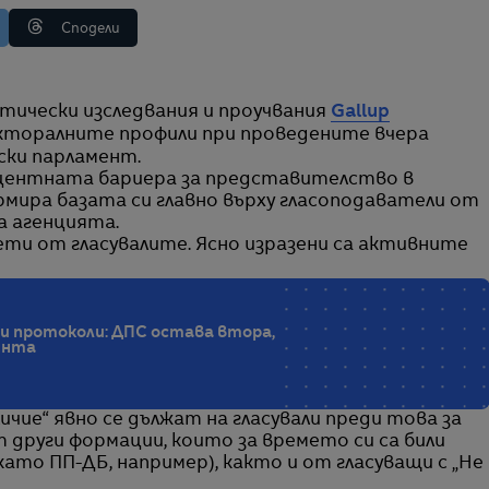
Сподели
тически изследвания и проучвания
Gallup
кторалните профили при проведените вчера
ски парламент.
оцентната бариера за представителство в
рмира базата си главно върху гласоподаватели от
а агенцията.
ти от гласувалите. Ясно изразени са активните
и протоколи: ДПС остава втора,
мента
чие“ явно се дължат на гласували преди това за
 други формации, които за времето си са били
ато ПП-ДБ, например), както и от гласуващи с „Не