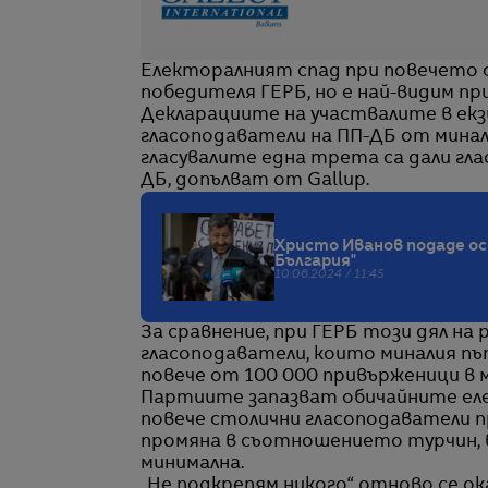
Електоралният спад при повечето ф
победителя ГЕРБ, но е най-видим пр
Декларациите на участвалите в екз
гласоподаватели на ПП-ДБ от минали
гласувалите една трета са дали глас
ДБ, допълват от Gallup.
Христо Иванов подаде ос
България"
10.06.2024 / 11:45
За сравнение, при ГЕРБ този дял на 
гласоподаватели, които миналия път 
повече от 100 000 привърженици в м
Партиите запазват обичайните елек
повече столични гласоподаватели пр
промяна в съотношението турчин, б
минимална.
„Не подкрепям никого“ отново се ок