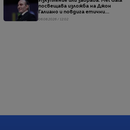
Изкупление или забрава: Met Gala
посвещава изложба на Джон
Галиано и повдига етични
въпроси
06.08.2026 / 12:02