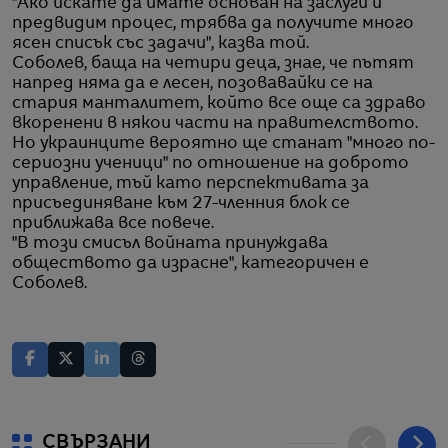
"Ако искате да имате основан на заслуги и
предвидим процес, трябва да получите много
ясен списък със задачи", казва той.
Соболев, баща на четири деца, знае, че пътят
напред няма да е лесен, позовавайки се на
стария манталитет, който все още са здраво
вкоренени в някои части на правителството.
Но украинците вероятно ще станат "много по-
сериозни ученици" по отношение на доброто
управление, тъй като перспективата за
присъединяване към 27-членния блок се
приближава все повече.
"В този смисъл войната принуждава
обществото да израсне", категоричен е
Соболев.
СВЪРЗАНИ