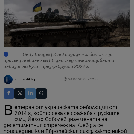
Getty Images | Киев подаде молбата си за
присъединяване към ЕС дни след пълномащабната
инвазия на Русия през февруари 2022 г.
от profit.bg
24.06.2024 / 12:34
Ветеран от украинската революция от
2014 г., който сега се сражава с руските
сили, Йехор Соболев знае цената на
десетилетния стремеж на Киев да се
присъедини към Европейския съюз, както никой