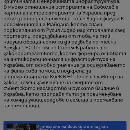
критичната и енергийната инфраструктура.
В много отношения историята на Соболев е
картина на траекторията на Украйна през
последното десетилетие. Той е видна фигура в
революцията на Майдана, която свали
подкрепяния от Русия лидер над страната след
протести, предизвикани от това, че той
наруши обещанието си да развива по-тесни
връзки с ЕС. По-късно Соболев работи по
законодателството, което формира основата
на антикорупционната инфраструктура на
Украйна, от основно значение за осигуряването
на финансова помощ и подкрепа за
интеграцията на Киев в ЕС. Той е и съавтор на
закон, целящ заличаване на следите от
съветското наследство и руското влияние в
Украйна, като проправя пътя за преименуване
на хиляди улици, градове и селища и премахване
на паметници.
Изтегляне на войски и отказ от