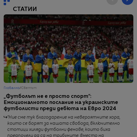
СТАТИИ
Глобално
/
Светът
Г
„Футболът не е просто спорт“:
8
Емоционалното послание на украинските
ц
футболисти преди дебюта на Евро 2024
в
"Ние сме тук благодарение на невероятните хора,
които се борят за нашата свобода, включително
стотици хиляди футболни фенове, които биха
от
предпочели да са на трибуните, вместо на