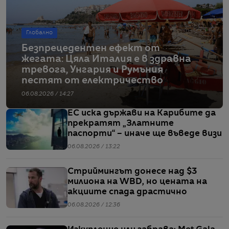
Глобално
Безпрецедентен ефект от
жегата: Цяла Италия е в здравна
тревога, Унгария и Румъния
пестят от електричество
06.08.2026 / 14:27
ЕС иска държави на Карибите да
прекратят „Златните
паспорти“ – иначе ще въведе визи
06.08.2026 / 13:22
Стриймингът донесе над $3
милиона на WBD, но цената на
акциите спада драстично
06.08.2026 / 12:36