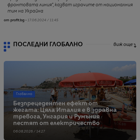
фронтовата линия", казват играчите от националния
тим на Украйна
от profit.bg -
17.06.2024 / 11:45
ПОСЛЕДНИ ГЛОБАЛНО
виж още
Глобално
Безпрецедентен ефект от
жегата: Цяла Италия е в здравна
тревога, Унгария и Румъния
пестят от електричество
06.08.2026 / 14:27