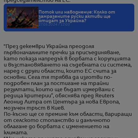
председателство на ЕС.
Поток или наводнение: Колко от
замразените руски активи ще
отидат за Украйна?
27.05.2024 / 12:03
“През декември Украйна преодоля
първоначалните пречки за присъединяване,
като показа напредък в борбата с корупцията
и възстановяването на съдебната си система,
наред с други области, които ЕС счита за
основни. Сега тя трябва да изготви по-
подробен план за постигане на трайни
резултати, които ще бъдат измервани с
редица критерии”, обяснява пред Reuters
Леонид Литра от Центъра за нова Европа,
мозъчен тръст в Киев.
По-късно ще се премине към области, вариращи
от селското стопанство и данъчното
облагане до борбата с изменението на
климата.