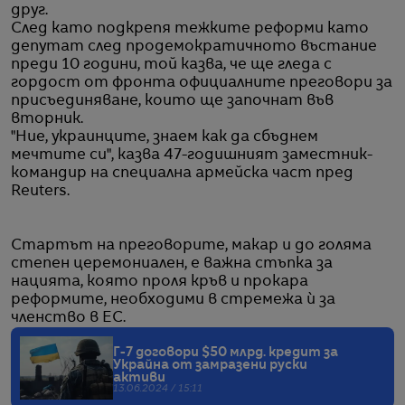
друг.
След като подкрепя тежките реформи като
депутат след продемократичното въстание
преди 10 години, той казва, че ще гледа с
гордост от фронта официалните преговори за
присъединяване, които ще започнат във
вторник.
"Ние, украинците, знаем как да сбъднем
мечтите си", казва 47-годишният заместник-
командир на специална армейска част пред
Reuters.
Стартът на преговорите, макар и до голяма
степен церемониален, е важна стъпка за
нацията, която проля кръв и прокара
реформите, необходими в стремежа ѝ за
членство в ЕС.
Г-7 договори $50 млрд. кредит за
Украйна от замразени руски
активи
13.06.2024 / 15:11