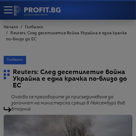
Начало
Глобално
Reuters: След десетилетие война Украйна е една крачка
по-близо до ЕС
Глобално
Reuters: След десетилетие война
Украйна е една крачка по-близо до
ЕС
Очаква се преговорите за присъединяване да
започнат на министерска среща в Люксембург във
вторник