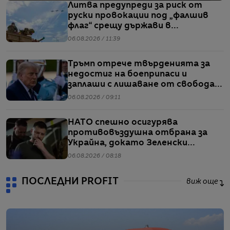
Литва предупреди за риск от
руски провокации под „фалшив
флаг“ срещу държави в
Балтийския регион
06.08.2026 / 11:39
Тръмп отрече твърденията за
недостиг на боеприпаси и
заплаши с лишаване от свобода
хората, които разпространяват
06.08.2026 / 09:11
подобна информация
НАТО спешно осигурява
противовъздушна отбрана за
Украйна, докато Зеленски
предупреждава за рязък ръст в
06.08.2026 / 08:18
производството на руски
ракети
ПОСЛЕДНИ PROFIT
виж още