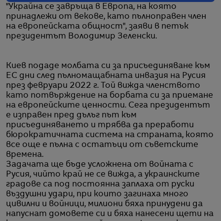
"Украйна се завръща в Европа, на която
принадлежи от векове, като пълноправен член
на европейската общност", заяви в петък
президентът Володимир Зеленски.
Киев подаде молбата си за присъединяване към
ЕС дни след пълномащабната инвазия на Русия
през февруари 2022 г. Той вижда членството
като потвърждение на борбата си за приемане
на европейските ценности. Сега президентът
е изправен пред дълъг път към
присъединяването и трябва да преработи
бюрократичната система на страната, която
все още е пълна с остатъци от съветските
времена.
Задачата ще бъде усложнена от войната с
Русия, чийто край не се вижда, а украинските
градове са под постоянна заплаха от руски
въздушни удари, при които загинаха много
цивилни и войници, милиони бяха принудени да
напуснат домовете си и бяха нанесени щети на