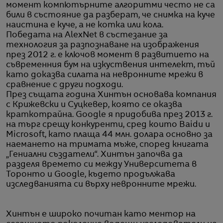
момент компютърните алгоритми често не са
били в състояние да разберат, че снимка на куче
наистина е куче, а не котка или кола.
Победата на AlexNet в състезание за
технология за разпознаване на изображения
през 2012 г. е ключов момент в развитието на
съвременния бум на изкуствения интелект, тъй
като доказва силата на невронните мрежи в
сравнение с други подходи.
През същата година Хинтън основава компания
с Крижевски и Суцкевер, която се оказва
краткотрайна. Google я придобива през 2013 г.
на търг срещу конкуренти, сред които Baidu и
Microsoft, като плаща 44 млн. долара основно за
наемането на тримата мъже, според книгата
„Гениални създатели“. Хинтън започва да
разделя времето си между Университета в
Торонто и Google, където продължава
изследванията си върху невронните мрежи.
Хинтън е широко почитан като ментор на