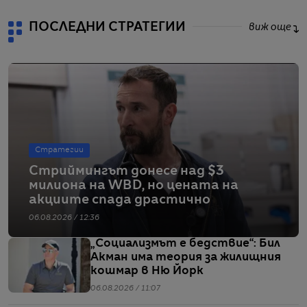
ПОСЛЕДНИ СТРАТЕГИИ
виж още
Стратегии
Стриймингът донесе над $3
милиона на WBD, но цената на
акциите спада драстично
06.08.2026 / 12:36
„Социализмът е бедствие“: Бил
Акман има теория за жилищния
кошмар в Ню Йорк
06.08.2026 / 11:07