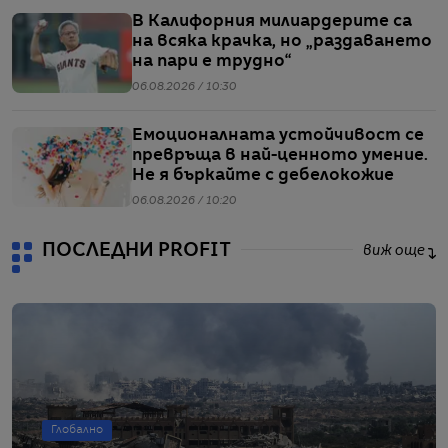
В Калифорния милиардерите са
на всяка крачка, но „раздаването
на пари е трудно“
06.08.2026 / 10:30
Емоционалната устойчивост се
превръща в най-ценното умение.
Не я бъркайте с дебелокожие
06.08.2026 / 10:20
ПОСЛЕДНИ PROFIT
виж още
Глобално