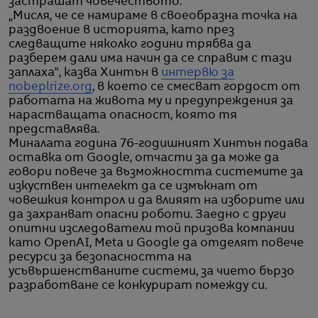
застрашат човечеството.
„Мисля, че се намираме в своеобразна точка на
раздвоение в историята, като през
следващите няколко години трябва да
разберем дали има начин да се справим с тази
заплаха“, казва Хинтън в
интервю за
nobeplrize.org
, в което се смесват гордост от
работата на живота му и предупреждения за
нарастващата опасност, която тя
представлява.
Миналата година 76-годишният Хинтън подава
оставка от Google, отчасти за да може да
говори повече за възможността системите за
изкуствен интелект да се измъкнат от
човешкия контрол и да влияят на изборите или
да захранват опасни роботи. Заедно с други
опитни изследователи той призова компании
като OpenAI, Meta и Google да отделят повече
ресурси за безопасността на
усъвършенстваните системи, за чието бързо
разработване се конкурират помежду си.