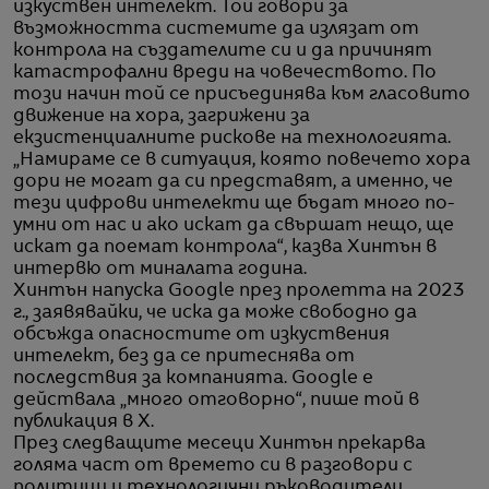
изкуствен интелект. Той говори за
възможността системите да излязат от
контрола на създателите си и да причинят
катастрофални вреди на човечеството. По
този начин той се присъединява към гласовито
движение на хора, загрижени за
екзистенциалните рискове на технологията.
„Намираме се в ситуация, която повечето хора
дори не могат да си представят, а именно, че
тези цифрови интелекти ще бъдат много по-
умни от нас и ако искат да свършат нещо, ще
искат да поемат контрола“, казва Хинтън в
интервю от миналата година.
Хинтън напуска Google през пролетта на 2023
г., заявявайки, че иска да може свободно да
обсъжда опасностите от изкуствения
интелект, без да се притеснява от
последствия за компанията. Google е
действала „много отговорно“, пише той в
публикация в X.
През следващите месеци Хинтън прекарва
голяма част от времето си в разговори с
политици и технологични ръководители,