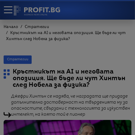
Начало
Стратегии
Кръстникът на AI и неговата опозиция. Ще бъде ли чут
Хинтън след Нобела за физика?
Стратегии
Кръстникът на AI и неговата
опозиция. Ще бъде ли чут Хинтън
след Нобела за физика?
Джефри Хинтън се надява, че наградата ще придаде
допълнителна достоверност на твърденията му за
опасностите, свързани с технологията за изкуствен
интелект, на която той е пионер