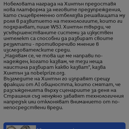
Нобеловата награда на Хинтън предоставя
нова платформа за неговите предупреждения,
като същевременно отбелязва решаващата му
роля в развитието на технологиите, които ги
подхранват, пише WSJ. Хинтън твърди, че
усъвършенстваните системи за изкуствен
интелект са способни да разбират своите
резултати - противоречиво мнение в
изследователските среди.
„Надявам се, че това ще ме направи по-
надежден, когато казвам, че тези неща
наистина разбират какво казват“, казва
Хинтън за nobelprize.org.
Възгледите на Хинтън го изправят срещу
фракции от AI общността, които смятат, че
разсъжденията върху сценариите за деня на
Страшния съд ненужно забавят технологичния
напредък или отклоняват вниманието от по-
непосредствени вреди.