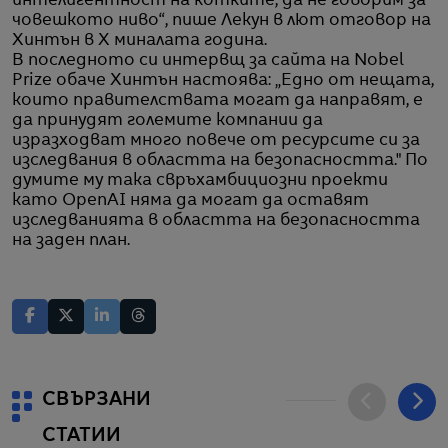
интелигентност на котките, да не говорим за
човешкото ниво“, пише Лекун в лют отговор на
Хинтън в X миналата година.
В последното си интервщ за сайта на Nobel
Prize обаче Хинтън настоява: „Едно от нещата,
които правителствата могат да направят, е
да принудят големите компании да
изразходват много повече от ресурсите си за
изследвания в областта на безопасността." По
думите му така свръхамбициозни проекти
като OpenAI няма да могат да оставят
изследванията в областта на безопасността
на заден план.
СВЪРЗАНИ
СТАТИИ