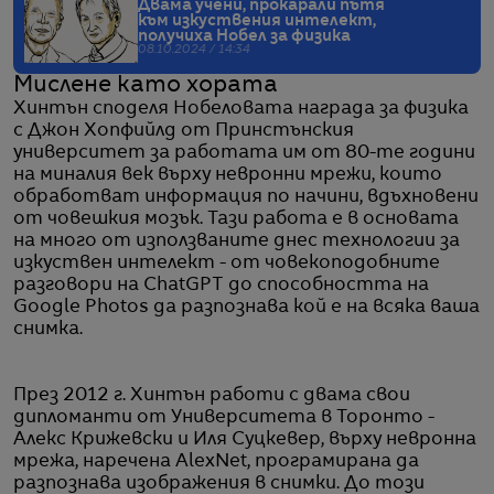
Двама учени, прокарали пътя
към изкуствения интелект,
получиха Нобел за физика
08.10.2024 / 14:34
Мислене като хората
Хинтън споделя Нобеловата награда за физика
с Джон Хопфийлд от Принстънския
университет за работата им от 80-те години
на миналия век върху невронни мрежи, които
обработват информация по начини, вдъхновени
от човешкия мозък. Тази работа е в основата
на много от използваните днес технологии за
изкуствен интелект - от човекоподобните
разговори на ChatGPT до способността на
Google Photos да разпознава кой е на всяка ваша
снимка.
През 2012 г. Хинтън работи с двама свои
дипломанти от Университета в Торонто -
Алекс Крижевски и Иля Суцкевер, върху невронна
мрежа, наречена AlexNet, програмирана да
разпознава изображения в снимки. До този