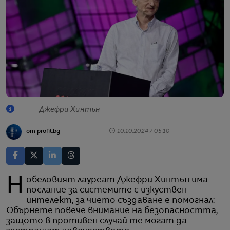
Джефри Хинтън
от profit.bg
10.10.2024 / 05:10
Нобеловият лауреат Джефри Хинтън има
послание за системите с изкуствен
интелект, за чието създаване е помогнал:
Обърнете повече внимание на безопасността,
защото в противен случай те могат да