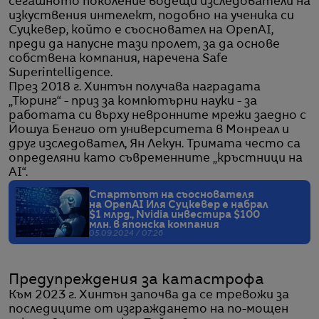
сегашното поколение водещи изследователи на
изкуствения интелект, подобно на ученика си
Суцкевер, който е съосновател на OpenAI,
преди да напусне тази пролет, за да основе
собствена компания, наречена Safe
Superintelligence.
През 2018 г. Хинтън получава наградата
„Тюринг“ - приз за компютърни науки - за
работата си върху невронните мрежи заедно с
Йошуа Бенгио от университета в Монреал и
друг изследовател, Ян Лекун. Тримата често са
определяни като съвременните „кръстници на
AI“.
Стартъпът на съоснователя
на OpenAI Иля Суцкевер е набрал
$1 млрд., Nvidia инвестира $100
млн. в японска компания
05.09.2024 / 07:26
Предупреждения за катастрофа
Към 2023 г. Хинтън започва да се тревожи за
последиците от изграждането на по-мощен