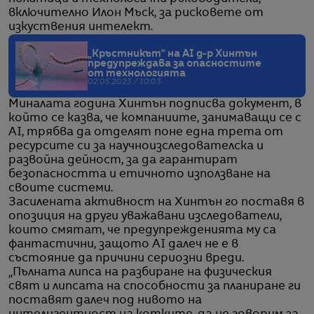
включително Илон Мъск, за рисковете от
изкуствения интелект.
„Кръстникът“ на AI д-р Хинтън
предупреждава за опасностите
от технологията
02.05.2023 / 10:03
Миналата година Хинтън подписва документ, в
който се казва, че компаниите, занимаващи се с
AI, трябва да отделят поне една трета от
ресурсите си за научноизследователска и
развойна дейност, за да гарантират
безопасността и етичното използване на
своите системи.
Засилената активност на Хинтън го поставя в
опозиция на други уважавани изследователи,
които смятат, че предупрежденията му са
фантастични, защото AI далеч не е в
състояние да причини сериозни вреди.
„Пълната липса на разбиране на физическия
свят и липсата на способности за планиране ги
поставят далеч под нивото на