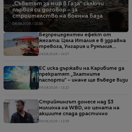
„Съветът за мир в Газа“ сключи
първия си договор – за
строителство на военна база
06.08.2026 / 15:30
Безпрецедентен ефект от
жегата: Цяла Италия е в здравна
тревога, Унгария и Румъния
пестят електричество
06.08.2026 / 14:27
ЕС иска държави на Карибите да
прекратят „Златните
паспорти“ – иначе ще въведе визи
06.08.2026 / 13:22
Стриймингът донесе над $3
милиона на WBD, но цената на
акциите спада драстично
06.08.2026 / 12:36