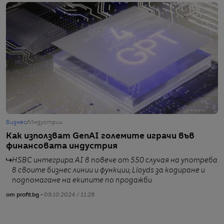
Бизнес
/
Индустрии
Т
Как използват GenAI големите играчи във
В
финансовата индустрия
н
р
HSBC интегрира AI в повече от 550 случая на употреба
в своите бизнес линии и функции, Lloyds за кодиране и
подпомагане на екипите по продажби
от profit.bg -
09.10.2024 / 11:28
от