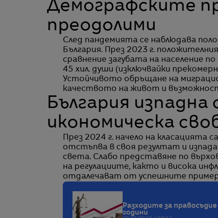
Демографските п
преодолими
След пандемията се наблюдава пол
България. През 2023 г. положителния
сравнение загубата на население по
45 хил. души (изключвайки прекоме
Устойчивото обръщане на миграцио
качеството на живот и възможност
България изпадна 
икономическа сво
През 2024 г. начело на класацията с
отстъпва в своя резултат и изпада
света. Слабо представяне по върхо
на регулациите, както и висока ин
отдалечават от успешните примери
Разходите за правосъдие 
години