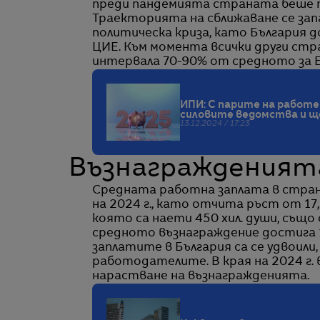
преди пандемията страната беше п
Траекторията на сближаване се запа
политическа криза, като България 
ЦИЕ. Към момента всички други стр
интервала 70-90% от средното за Е
ИПИ: С парите на работ
силовите ведомства и щ
13.12.2024 / 17:23
Възнагражденият
Средната работна заплата в стран
на 2024 г., като отчита ръст от 1
която са наети 450 хил. души, също
средното възнаграждение достига 1 
заплатите в България са се удвоили
работодателите. В края на 2024 г. 
нарастване на възнагражденията.