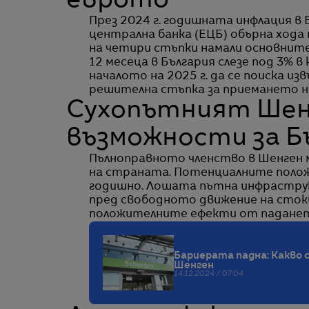
еврото
През 2024 г. годишната инфлация в 
централна банка (ЕЦБ) обърна хода
на четири стъпки намали основните
12 месеца в България слезе под 3% 
началото на 2025 г. да се поиска из
решителна стъпка за приемането н
Сухопътният Шен
възможности за Бъ
Пълноправното членство в Шенген 
на страната. Потенциалните положи
годишно. Лошата пътна инфраструк
пред свободното движение на сток
положителните ефекти от падането
Бариерата падна: Какво 
Шенген
14.12.2024 / 07:04