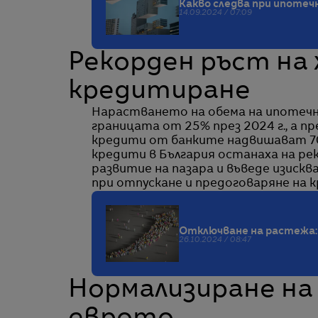
Какво следва при ипоте
14.09.2024 / 07:09
Рекорден ръст н
кредитиране
Нарастването на обема на ипотечн
границата от 25% през 2024 г., а 
кредити от банките надвишават 70
кредити в България останаха на рек
развитие на пазара и въведе изиск
при отпускане и предоговаряне на 
Отключване на растежа: 
26.10.2024 / 08:47
Нормализиране на