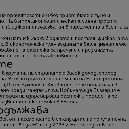
ото. На вътрешнополитическата сцена просто
чни (бюджетни) гласувания в парламента и все така
омен натиск върху бюджета и постави фискалната
. В икономически план годината беше значително
бавяне на растежа се пречупи и през цялата
то на стопанската активност.
ите
е в групата на страните с висок доход, според
а. Всички други страни-членки на ЕС от региона
, в т.ч. Румъния и Хърватия, вече попаднаха в
ено преди пандемията. Новината за България е
тория на изпреварващ растеж и процес на по-
 развитите икономики в Европа.
одължава
ек от населението в стандарти на покупателна
то ниво за ЕС през 2023 г. Непосредствено