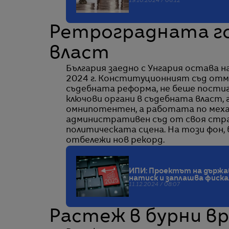
19.10.2024 / 06:12
Ретроградната го
власт
България заедно с Унгария остава н
2024 г. Конституционният съд отм
съдебната реформа, не беше пости
ключови органи в съдебната власт, 
омнипотентен, а работата по механ
административен съд от своя стра
политическата сцена. На този фон,
отбележи нов рекорд.
ИПИ: Проектът на държа
натиск и заплашва фиск
11.12.2024 / 08:07
Растеж в бурни в