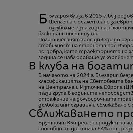
България влиза в 2025 г. без редовно правителство и без приет бюджет, но в
Шенген и с реален шанс за евр
изгубихме една година, с хаоти
блокирани институции.
Политическият хаос доведе до огр
стабилност на страната под въпрос
по-добра, като траекторията на за
година се наблюдаваше ускоряване
В клуба на богат
В началото на 2024 г. България влез
класификацията на Световната банк
на Централна и Източна Европа (ЦИЕ)
тази група в годините непосредств
отражение на дългосрочната траек
дълбока интеграция и сближаване с
Сближаването пр
Брутният вътрешен продукт на чов
способност достигна 64% от средно