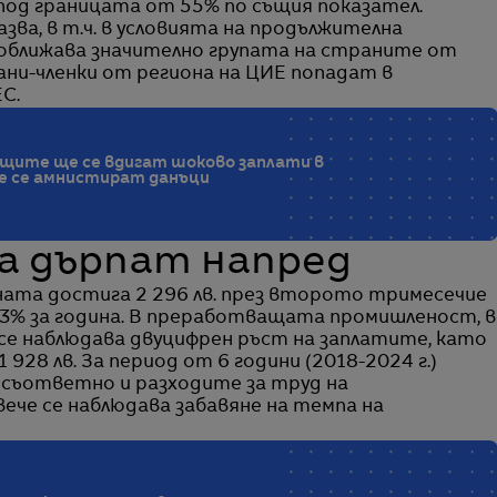
од границата от 55% по същия показател.
зва, в т.ч. в условията на продължителна
доближава значително групата на страните от
ани-членки от региона на ЦИЕ попадат в
С.
ещите ще се вдигат шоково заплати в
е се амнистират данъци
а дърпат напред
ата достига 2 296 лв. през второто тримесечие
7,3% за година. В преработващата промишленост, в
 се наблюдава двуцифрен ръст на заплатите, като
928 лв. За период от 6 години (2018-2024 г.)
, съответно и разходите за труд на
вече се наблюдава забавяне на темпа на