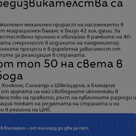
редизвикателства са
ожителен механичен прираст на населението в
т миграционен баланс е близо 42 хил. души. За
 естествени причини е обичайно в рамките на 40-
рната смъртност в годините на пандемията).
нните процеси е в директна зависимост от
ите за реализация в страната.
от топ 50 на света в
бода
а Хонконг, Сингапур и Швейцария, а България
 от групата на най-свободните икономики в
венство на правото, ръст на публичните разходи и
флация тежат на резултата на страната и ни
 в региона на ЦИЕ.
в България – от милиард до два за пет