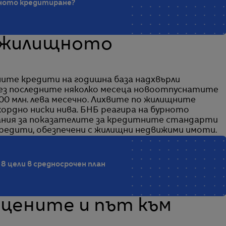
чното кредитиране?
а жилищното
ите кредити на годишна база надхвърли
през последните няколко месеца новоотпуснатите
0 млн. лева месечно. Лихвите по жилищните
ордно ниски нива. БНБ реагира на бурното
вания за показателите за кредитните стандарти
кредити, обезпечени с жилищни недвижими имоти.
8 цели в средносрочен план
 цените и път към