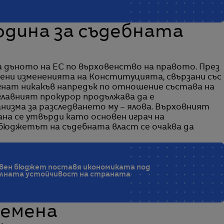
дина за съдебната
а дъното на ЕС по върховенство на правото. През
ени измененията на Конституцията, свързани със
гнат никакъв напредък по отношение състава на
главният прокурор продължава да е
изма за разследването му – ялова. Върховният
на се утвърди като основен играч на
 бюджетът на съдебната власт се очаква да
вен бюджет поставя икономиката под
алната устойчивост на страната
ремена