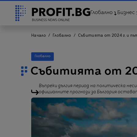
Глобално
Бизнес
Начало
Глобално
Събитията от 2024 г. и п
Глобално
Събитията от 20
Въпреки дългия период на политическа нес
официалните прогнози за България остав