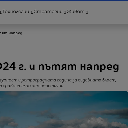
Технологии
Стратегии
Живот
ътят напред
24 г. и пътят напред
игурност и ретроградната година за съдебната власт,
ат сравнително оптимистични