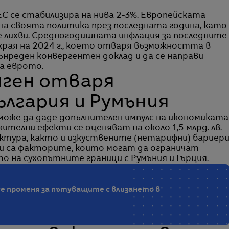
ЕС се стабилизира на нива 2-3%. Европейската
 на своята политика през последната година, като
 лихви. Средногодишната инфлация за последните
в края на 2024 г., което отваря възможността в
вънреден конвергентен доклад и да се направи
а еврото.
ген отваря
лгария и Румъния
може да даде допълнителен импулс на икономиката
телни ефекти се оценяват на около 1,5 млрд. лв.
тура, както и изкуствените (нетарифни) бариер
и са факторите, които могат да ограничат
 на сухопътните граници с Румъния и Гърция.
се променя за пътуващите с влизането в