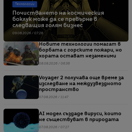
Технологии
Почистването на космическия
боклук може да се превърне в
следващия голям бизнес
09.08.2026 / 07:28
Новите технологии помагат в
борбата с горските пожари, но
хората остават незаменими
08.08.2026 / 06:36
Voyager 2 получава още време за
изследване на междузвездното
пространство
07.08.2026 / 11:47
AI модел създаде вируси, които
не съществуват в природата
07.08.2026 / 07:27