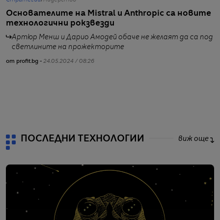
Стратегии
/
Лидерство
Т
Основателите на Mistral и Anthropic са новите
Д
технологични рокзвезди
з
Артюр Менш и Дарио Амодей обаче не желаят да са под
светлините на прожекторите
от profit.bg -
24.05.2024 / 08:26
от
ПОСЛЕДНИ ТЕХНОЛОГИИ
виж още