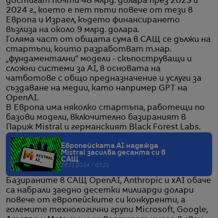
достигат почти 48 млрд. долара през 2023 и
2024 г., което е пет пъти повече от тези в
Европа и Израел, където финансирането
възлиза на около 9 млрд. долара.
Голяма част от общата сума в САЩ се дължи на
стартъпи, които разработват т.нар.
„фундаментални“ модели - скъпоструващи и
сложни системи за AI, в основата на
чатботове с общо предназначение и услуги за
създаване на медии, като например GPT на
OpenAI.
В Европа има няколко стартъпа, работещи по
базови модели, включително базираният в
Париж Mistral и германският Black Forest Labs.
Европейската AI надежда
Мistral засилва десанта си в
САЩ
26.11.2024 / 07:21
Базираните в САЩ OpenAI, Anthropic и xAI обаче
са набрали заедно десетки милиарди долари
повече от европейските си конкуренти, а
големите технологични групи Microsoft, Google,