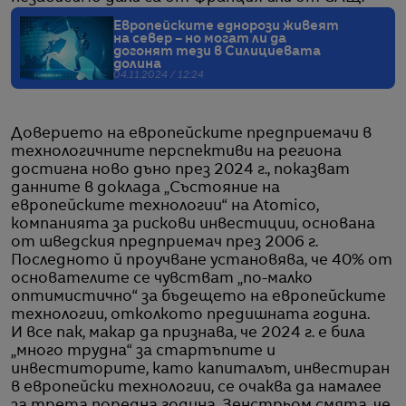
Европейските еднорози живеят
на север – но могат ли да
догонят тези в Силициевата
долина
04.11.2024 / 12:24
Доверието на европейските предприемачи в
технологичните перспективи на региона
достигна ново дъно през 2024 г., показват
данните в доклада „Състояние на
европейските технологии“ на Atomico,
компанията за рискови инвестиции, основана
от шведския предприемач през 2006 г.
Последното й проучване установява, че 40% от
основателите се чувстват „по-малко
оптимистично“ за бъдещето на европейските
технологии, отколкото предишната година.
И все пак, макар да признава, че 2024 г. е била
„много трудна“ за стартъпите и
инвеститорите, като капиталът, инвестиран
в европейски технологии, се очаква да намалее
за трета поредна година, Зенстрьом смята, че