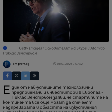
Getty Images | Oснователят на Skype и Аtomico
Никлас Зенстрьом
от profit.bg
08.01.2025 / 07:52
Един от най-успешните технологични
предприемачи и инвеститори в Европаа -
Никлас Зенстрьом заяви, че стартъпите на
континента все още могат да спечелят
надпреварата в областта на изкуствения