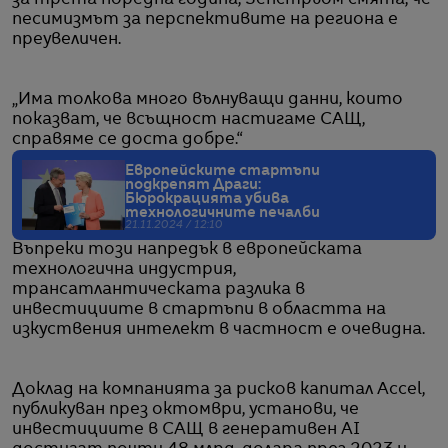
песимизмът за перспективите на региона е
преувеличен.
„Има толкова много вълнуващи данни, които
показват, че всъщност настигаме САЩ,
справяме се доста добре.“
Европейските стартъпи
подкрепят Драги:
Бюрокрацията убива
технологичните печалби
21.11.2024 / 12:10
Въпреки този напредък в европейската
технологична индустрия,
трансатлантическата разлика в
инвестициите в стартъпи в областта на
изкуствения интелект в частност е очевидна.
Доклад на компанията за рисков капитал Accel,
публикуван през октомври, установи, че
инвестициите в САЩ в генеративен AI