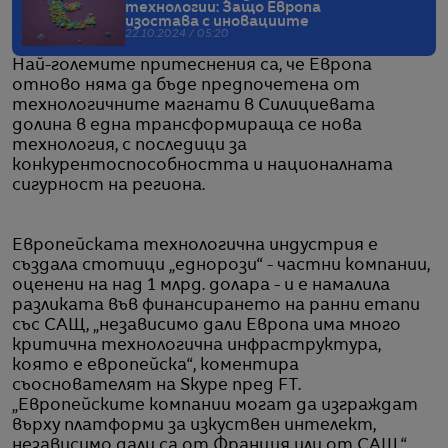
технологии: Защо Европа
изостава с иновациите
22.10.2024 / 05:20
Най-големите притеснения са, че Европа
отново няма да бъде предпочетена от
технологичните магнати в Силициевата
долина в една трансформираща се нова
технология, с последици за
конкурентоспособността и националната
сигурност на региона.
Европейската технологична индустрия е
създала стотици „еднорози“ - частни компании,
оценени на над 1 млрд. долара - и е намалила
разликата във финансирането на ранни етапи
със САЩ, „независимо дали Европа има много
критична технологична инфраструктура,
която е европейска“, коментира
съоснователят на Skype пред FT.
„Европейските компании могат да изграждат
върху платформи за изкуствен интелект,
независимо дали са от Франция или от САЩ.“