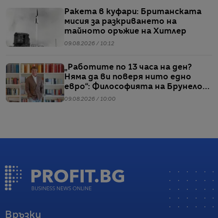
Ракета в куфари: Британската
мисия за разкриването на
тайното оръжие на Хитлер
09.08.2026 / 10:12
„Работите по 13 часа на ден?
Няма да ви поверя нито едно
евро“: Философията на Брунело
Кучинели за бизнеса и живота
09.08.2026 / 10:00
Връзки