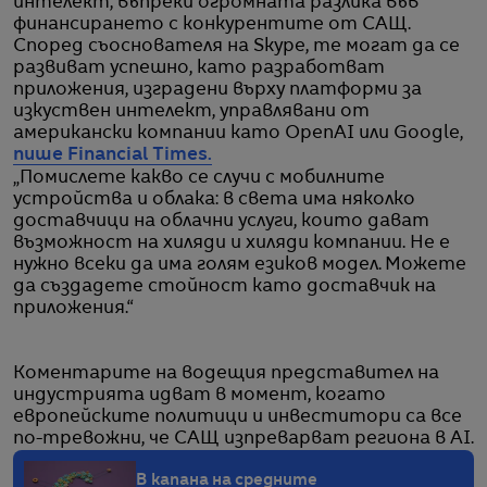
интелект, въпреки огромната разлика във
финансирането с конкурентите от САЩ.
Според съоснователя на Skype, те могат да се
развиват успешно, като разработват
приложения, изградени върху платформи за
изкуствен интелект, управлявани от
американски компании като OpenAI или Google,
пише Financial Times.
„Помислете какво се случи с мобилните
устройства и облака: в света има няколко
доставчици на облачни услуги, които дават
възможност на хиляди и хиляди компании. Не е
нужно всеки да има голям езиков модел. Можете
да създадете стойност като доставчик на
приложения.“
Коментарите на водещия представител на
индустрията идват в момент, когато
европейските политици и инвеститори са все
по-тревожни, че САЩ изпреварват региона в AI.
В капана на средните