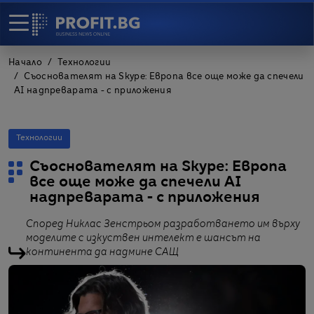
Начало
Технологии
Съоснователят на Skype: Европа все още може да спечели
AI надпреварата - с приложения
Технологии
Съоснователят на Skype: Европа
все още може да спечели AI
надпреварата - с приложения
Според Никлас Зенстрьом разработването им върху
моделите с изкуствен интелект е шансът на
континента да надмине САЩ