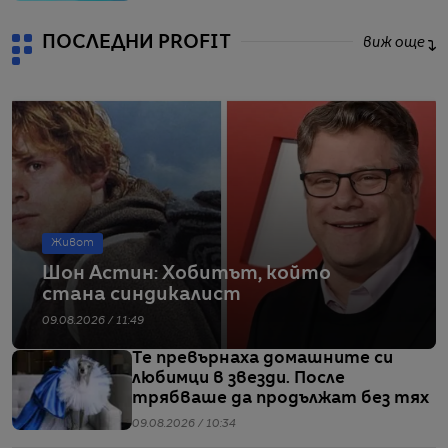
ПОСЛЕДНИ PROFIT
виж още
Живот
Шон Астин: Хобитът, който
стана синдикалист
09.08.2026 / 11:49
Те превърнаха домашните си
любимци в звезди. После
трябваше да продължат без тях
09.08.2026 / 10:34