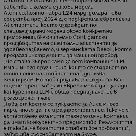
Amazon и Meta също инвестират много в свои
собствени големи езикови модели.
Atomico, която набра 1,24 млрд. долара нови
средства през 2024 г., е подкрепила европейски
AI стартъпи, които изграждат по-
специализирани модели около конкретни
приложения, включително Corti, датски
производител на дигитални асистенти за
здравеопазването, и германската DeepL, която
предлага инструменти за машинен превод.
„Не става въпрос само за пет компании с LLM.
Има и много други неща, които се създават по
отношение на стойността.“, допълва
Зенстрьом. Но той признава, че „журито все
още не е решило“ дали Европа може да изгради
конкурентни LLM с общо предназначение в
дългосрочен план.
„Това, от което се нуждаете за AI са много
пари, много данни и разпространение. Така че е
естествено големите технологични компании
да имат конкурентно предимство. Реалността
е такава, че богатите стават все по-богати.“,
завършва съоснователят на Skype.