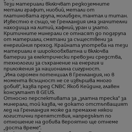
Тези материали включват редкоземните
метали графит, ниобий, метали от
платиновата група, молибден, тантал и титан.
Известно е също, че Гренландия има значителни
находища на литий, хафний, уран и злато.
Критичните минерали се отнасят до подгрупа
от материали, смятани за съществени за
енергийния преход. Крайната употреба на тези
материали е широкообхватна и включва
батерии за електрически превозни средства,
технологии за съхранение на енергия и
приложения за национална сигурност.
„Има огромен потенциал в Гренландия, но в
момента всъщност не се извършва много
добив“, казва пред CNBC Якоб Кейдинг, главен
консултант в GEUS.
Относно перспективата за „златна треска“ за
минерали, той казва, че докато отстъпващият
лед на Гренландия може да премахне някои
логистични препятствия, напредъкът по
отношение на добива вероятно ще отнеме
„доста време“.