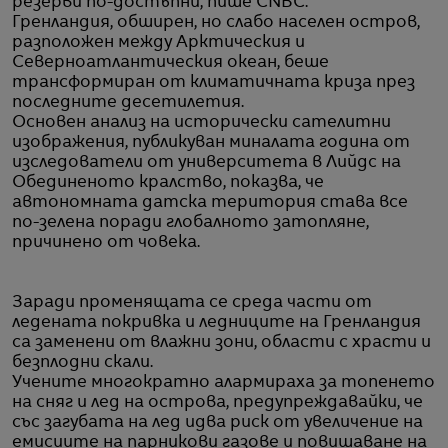
резерви по-достъпни, пише CNBC.
Гренландия, обширен, но слабо населен остров,
разположен между Арктическия и
Северноатлантическия океан, беше
трансформиран от климатичната криза през
последните десетилетия.
Основен анализ на исторически сателитни
изображения, публикуван миналата година от
изследователи от университета в Лийдс на
Обединеното кралство, показва, че
автономната датска територия става все
по-зелена поради глобалното затопляне,
причинено от човека.
Заради променящата се среда части от
ледената покривка и ледниците на Гренландия
са заменени от влажни зони, области с храсти и
безплодни скали.
Учените многократно алармираха за топенето
на сняг и лед на острова, предупреждавайки, че
със загубата на лед идва риск от увеличение на
емисиите на парникови газове и повишаване на