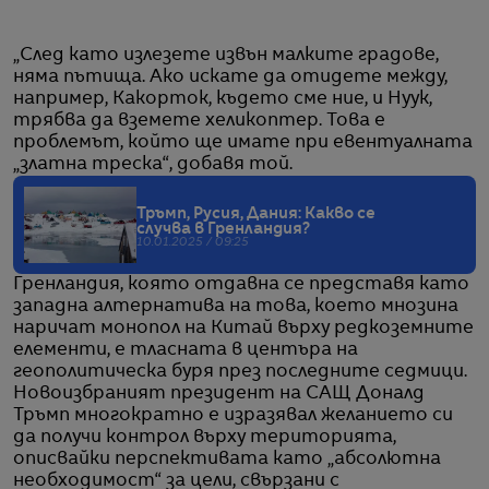
„След като излезете извън малките градове,
няма пътища. Ако искате да отидете между,
например, Какорток, където сме ние, и Нуук,
трябва да вземете хеликоптер. Това е
проблемът, който ще имате при евентуалната
„златна треска“, добавя той.
Тръмп, Русия, Дания: Какво се
случва в Гренландия?
10.01.2025 / 09:25
Гренландия, която отдавна се представя като
западна алтернатива на това, което мнозина
наричат монопол на Китай върху редкоземните
елементи, е тласната в центъра на
геополитическа буря през последните седмици.
Новоизбраният президент на САЩ Доналд
Тръмп многократно е изразявал желанието си
да получи контрол върху територията,
описвайки перспективата като „абсолютна
необходимост“ за цели, свързани с