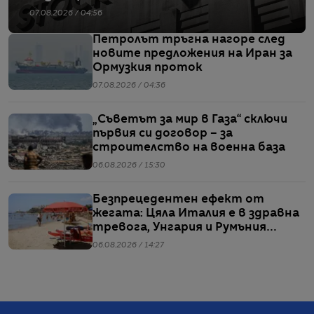
07.08.2026 / 04:56
Петролът тръгна нагоре след
новите предложения на Иран за
Ормузкия проток
07.08.2026 / 04:36
„Съветът за мир в Газа“ сключи
първия си договор – за
строителство на военна база
06.08.2026 / 15:30
Безпрецедентен ефект от
жегата: Цяла Италия е в здравна
тревога, Унгария и Румъния
пестят електричество
06.08.2026 / 14:27