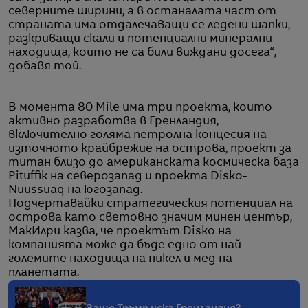
северните ширини, а в останалата част от
страната има отдалечаващи се ледени шапки,
разкриващи скали и потенциални минерални
находища, които не са били виждани досега“,
добавя той.
В момента 80 Mile има три проекта, които
активно разработва в Гренландия,
включително голяма петролна концесия на
източното крайбрежие на острова, проект за
титан близо до американската космическа база
Pituffik на северозапад и проекта Disko-
Nuussuaq на югозапад.
Подчертавайки стратегическия потенциал на
острова като световно значим минен център,
МакИлри казва, че проектът Disko на
компанията може да бъде едно от най-
големите находища на никел и мед на
планетата.