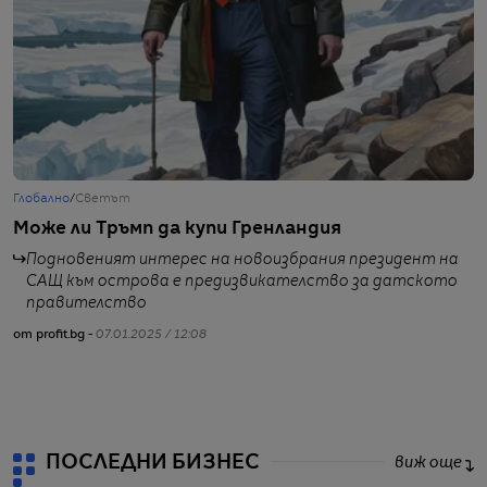
Глобално
/
Светът
Ж
Може ли Тръмп да купи Гренландия
Т
а
Подновеният интерес на новоизбрания президент на
САЩ към острова е предизвикателство за датското
правителство
от profit.bg -
07.01.2025 / 12:08
от
ПОСЛЕДНИ БИЗНЕС
виж още