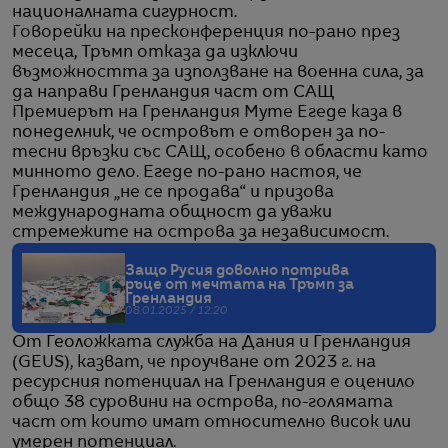
националната сигурност.
Говорейки на пресконференция по-рано през
месеца, Тръмп отказа да изключи
възможността за използване на военна сила, за
да направи Гренландия част от САЩ
Премиерът на Гренландия Муте Егеде каза в
понеделник, че островът е отворен за по-
тесни връзки със САЩ, особено в области като
минното дело. Егеде по-рано настоя, че
Гренландия „не се продава“ и призова
международната общност да уважи
стремежите на острова за независимост.
Защо Русия доволно потрива
ръце от мечтата на Тръмп за
Гренландия
08.01.2025 / 12:20
От Геоложката служба на Дания и Гренландия
(GEUS), казват, че проучване от 2023 г. на
ресурсния потенциал на Гренландия е оценило
общо 38 суровини на острова, по-голямата
част от които имат относително висок или
умерен потенциал.