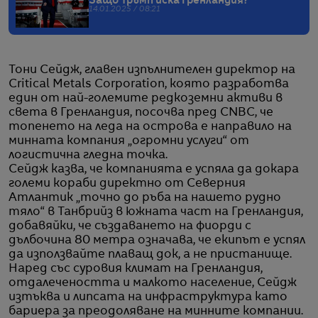
Защо Тръмп иска Гренландия?
14.01.2025 / 08:21
Тони Сейдж, главен изпълнителен директор на
Critical Metals Corporation, която разработва
един от най-големите редкоземни активи в
света в Гренландия, посочва пред CNBC, че
топенето на леда на острова е направило на
минната компания „огромни услуги“ от
логистична гледна точка.
Сейдж казва, че компанията е успяла да докара
големи кораби директно от Северния
Атлантик „точно до ръба на нашето рудно
тяло“ в Танбрийз в южната част на Гренландия,
добавяйки, че създаването на фиорди с
дълбочина 80 метра означава, че екипът е успял
да използвайте плаващ док, а не пристанище.
Наред със суровия климат на Гренландия,
отдалечеността и малкото население, Сейдж
изтъква и липсата на инфраструктура като
бариера за преодоляване на минните компании.