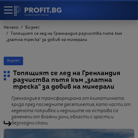
Начало
Бизнес
Топящият се лед на Гренландия разчиства пътя към
„златна треска“ за добив на минерали
Бизнес
Топящият се лед на Гренландия
разчиства пътя към „златна
треска“ за добив на минерали
Гренландия е трансформирана от климатичната
криза през последните десетилетия, като части от
ледената покривка и ледниците на острова са
заменени от влажни зони, области с храсти и
безплодни скали