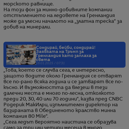
морското равнище.
На този фон за минно-добивните компании
отстъплението на ледовете на Гренландия
може да улесни началото на „златна треска“ за
добив на минерали.
Сондирай, бейби, сондирай!
Заявката на Тръмп за
Гренландия като заплаха за
света
16.01.2025 / 07:31
„Това, което се случва сега, е интересно,
защото водите около Гренландия се отварят
все по-рано всяка година и се затварят все по-
късно. И възможността да влезеш в тези
далечни места е много по-лесна, отколкото
преди 20, 30, 40 или 70 години“, казва пред CNBC
Родерик МакИлри, изпълнителен директор на
базираната в Обединеното кралство минна
компания 80 Mile“.
„Сега ледът вероятно наистина се образува
само за три или четири месеца в много