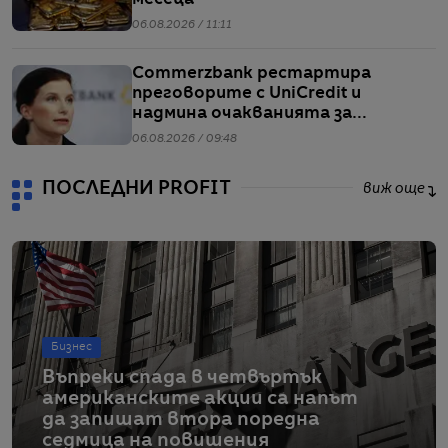
06.08.2026 / 11:11
Commerzbank рестартира
преговорите с UniCredit и
надмина очакванията за
тримесечието
06.08.2026 / 09:48
ПОСЛЕДНИ PROFIT
виж още
Бизнес
Въпреки спада в четвъртък
американските акции са напът
да запишат втора поредна
седмица на повишения