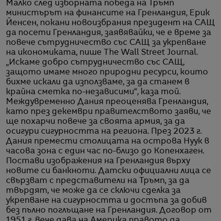
Малко след изборната победа на Тръмп
министърът на финансите на Гренландия, Ерик
Йенсен, покани новоизбрания президент на САЩ
да посети Гренландия, заявявайки, че е време за
повече сътрудничество със САЩ за укрепване
на икономиката, пише The Wall Street Journal.
„Искаме добро сътрудничество със САЩ,
защото имаме много природни ресурси, които
бихме искали да използваме, за да станем в
крайна сметка по-независими“, каза той.
Междувременно Дания преоценява Гренландия,
като през декември правителството заяви, че
ще похарчи повече за своята армия, за да
осигури сигурността на региона. През 2023 г.
Дания премести столицата на острова Нуук в
часова зона с един час по-близо до Копенхаген.
Постави изображения на Гренландия върху
новите си банкноти. Датски официални лица се
свързват с представители на Тръмп, за да
твърдят, че може да се сключи сделка за
укрепване на сигурността и достъпа за добив
без пълно поглъщане на Гренландия. Договор от
1951 г. вече дава на Америка правото да