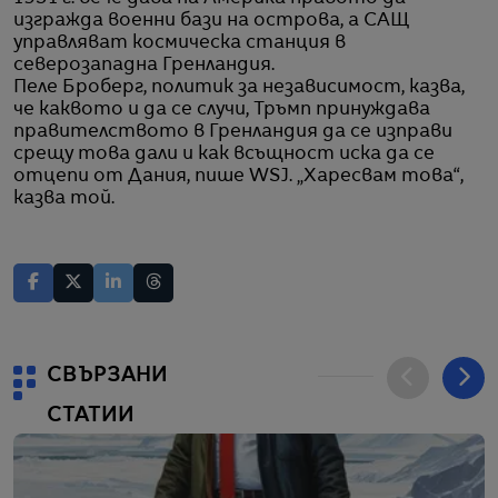
изгражда военни бази на острова, а САЩ
управляват космическа станция в
северозападна Гренландия.
Пеле Броберг, политик за независимост, казва,
че каквото и да се случи, Тръмп принуждава
правителството в Гренландия да се изправи
срещу това дали и как всъщност иска да се
отцепи от Дания, пише WSJ. „Харесвам това“,
казва той.
СВЪРЗАНИ
СТАТИИ