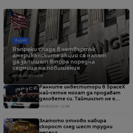
Бизнес
Въпреки спада в четвъртък
американските акции са напът
да запишат втора поредна
седмица на повишения
07.08.2026 / 04:56
Ранните инвеститори в SpaceX
най-сетне могат да продават
дяловете си. Таймингът не е
идеален
06.08.2026 / 11:48
Златото отново набира
скорост след шест трудни
месеца