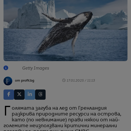
Getty Images
от profit.bg
17.01.2025 / 11:13
Голямата загуба на лед от Гренландия
разкрива природните ресурси на острова,
като (по невнимание) прави някои от най-
големите неизползвани критични минерални