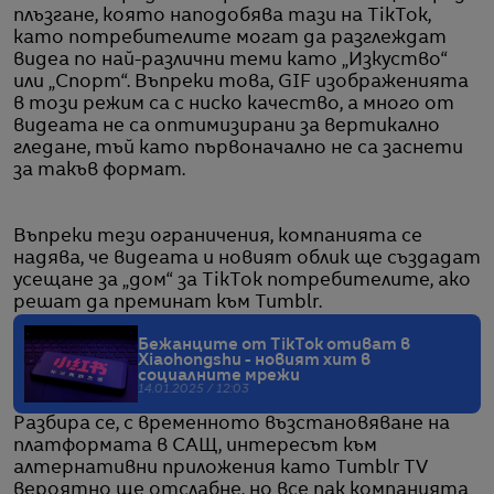
плъзгане, която наподобява тази на TikTok,
като потребителите могат да разглеждат
видеа по най-различни теми като „Изкуство“
или „Спорт“. Въпреки това, GIF изображенията
в този режим са с ниско качество, а много от
видеата не са оптимизирани за вертикално
гледане, тъй като първоначално не са заснети
за такъв формат.
Въпреки тези ограничения, компанията се
надява, че видеата и новият облик ще създадат
усещане за „дом“ за TikTok потребителите, ако
решат да преминат към Tumblr.
Бежанците от TikTok отиват в
Xiaohongshu - новият хит в
социалните мрежи
14.01.2025 / 12:03
Разбира се, с временното възстановяване на
платформата в САЩ, интересът към
алтернативни приложения като Tumblr TV
вероятно ще отслабне, но все пак компанията