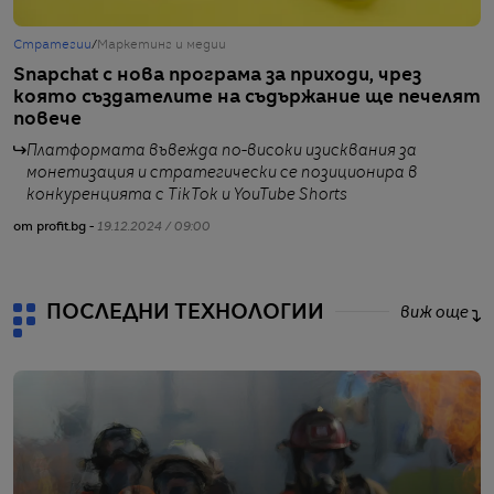
Стратегии
/
Маркетинг и медии
С
Snapchat с нова програма за приходи, чрез
S
която създателите на съдържание ще печелят
п
повече
Платформата въвежда по-високи изисквания за
монетизация и стратегически се позиционира в
конкуренцията с TikTok и YouTube Shorts
от
от profit.bg -
19.12.2024 / 09:00
ПОСЛЕДНИ ТЕХНОЛОГИИ
виж още