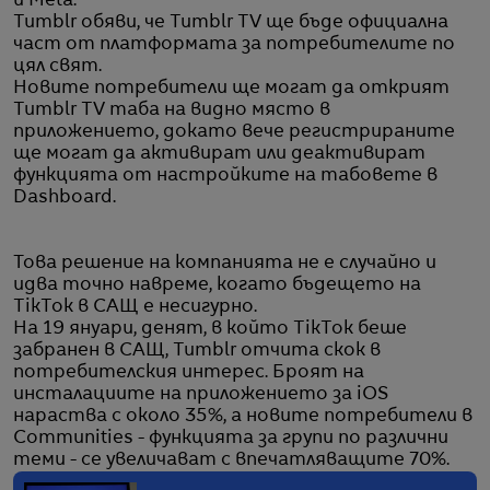
и Meta.
Tumblr обяви, че Tumblr TV ще бъде официална
част от платформата за потребителите по
цял свят.
Новите потребители ще могат да открият
Tumblr TV таба на видно място в
приложението, докато вече регистрираните
ще могат да активират или деактивират
функцията от настройките на табовете в
Dashboard.
Това решение на компанията не е случайно и
идва точно навреме, когато бъдещето на
TikTok в САЩ е несигурно.
На 19 януари, денят, в който TikTok беше
забранен в САЩ, Tumblr отчита скок в
потребителския интерес. Броят на
инсталациите на приложението за iOS
нараства с около 35%, а новите потребители в
Communities - функцията за групи по различни
теми - се увеличават с впечатляващите 70%.