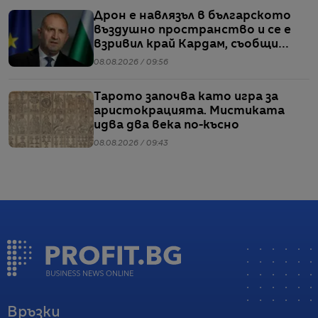
Дрон е навлязъл в българското
въздушно пространство и се е
взривил край Кардам, съобщи
Радев
08.08.2026 / 09:56
Тарото започва като игра за
аристокрацията. Мистиката
идва два века по-късно
08.08.2026 / 09:43
Връзки