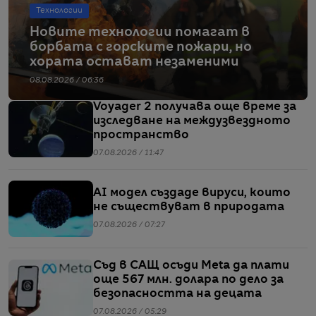
Технологии
Новите технологии помагат в
борбата с горските пожари, но
хората остават незаменими
08.08.2026 / 06:36
Voyager 2 получава още време за
изследване на междузвездното
пространство
07.08.2026 / 11:47
AI модел създаде вируси, които
не съществуват в природата
07.08.2026 / 07:27
Съд в САЩ осъди Meta да плати
още 567 млн. долара по дело за
безопасността на децата
07.08.2026 / 05:29