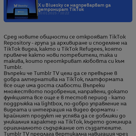
X и Bluesky се надпреварват да
детронират TikTok
20.01.2025 / 10:22
Сред новите общности се открояват TikTok
Repository - група за архивиране и споделяне на
TikTok видеа, както и TikTok Refugees, която
привлече както нови потребители, така и
такива, които преоткриват любовта си към
Tumblr.
Въпреки че Tumblr TV цели да се превърне в
добра алтернатива на TikTok, платформата
все още има доста слабости. Въпреки
множеството подобрения, направени, докато
функцията все още е в тестов период - като
поддръжка на lightbox, по-добро управление на
видеата и интеграция на видео формати -
крайният продукт не успява да се доближи до
уникалния характер на TikTok, където доминира
оригиналното съдържание от създателите.
Tumblr TV предлага вертикална навигация чрез