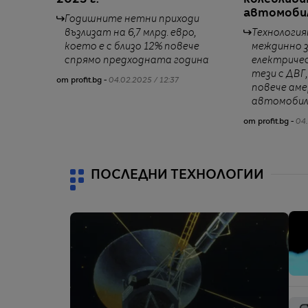
автомоби
Годишните нетни приходи
възлизат на 6,7 млрд. евро,
Технология
което е с близо 12% повече
междинно з
спрямо предходната година
електриче
тези с ДВГ,
от profit.bg -
04.02.2025 / 12:37
повече аме
автомобил
от profit.bg -
04.
ПОСЛЕДНИ ТЕХНОЛОГИИ