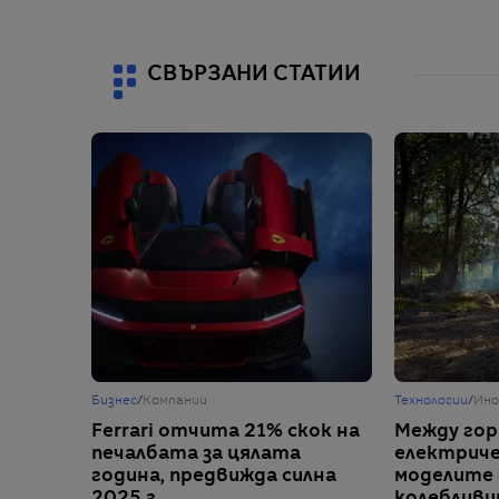
СВЪРЗАНИ СТАТИИ
Бизнес
/
Компании
Технологии
/
Ино
Ferrari отчита 21% скок на
Между гор
печалбата за цялата
електриче
година, предвижда силна
моделите 
2025 г.
колебливи