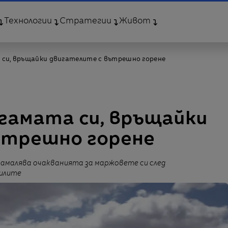
Технологии
Стратегии
Живот
 си, връщайки двигателите с вътрешно горене
 гамата си, връщайки
ътрешно горене
амалява очакванията за маржовете си след
илите