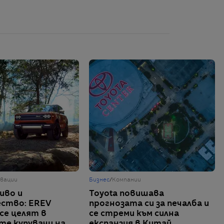
вации
Бизнес
/
Компании
иво и
Toyota повишава
ство: EREV
прогнозата си за печалба и
се целят в
се стреми към силна
те купувачи на
експанзия в Китай