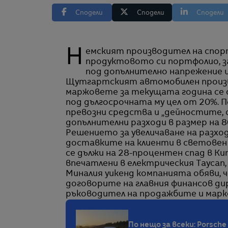
Сподели
Сподели
Сподели
Немският производител на спортни автомобили Porsche планира да преразгледа
продуктовото си портфолио, за
под допълнително напрежение и
Щутгартският автомобилен произв
маржовете за текущата година се о
под дългосрочната му цел от 20%.
превозни средства и „дейностите, 
допълнителни разходи в размер на 80
Решението за увеличаване на разхо
доставките на клиенти в световен м
се дължи на 28-процентен спад в К
впечатлени в електрическия Taycan, 
Миналия уикенд компанията обяви, 
договорите на главния финансов д
ръководител на продажбите и марке
По нещо за всеки: Porsche