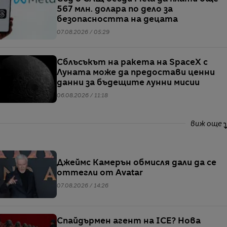
567 млн. долара по дело за
безопасността на децата
07.08.2026 / 05:29
Сблъсъкът на ракета на SpaceX с
Луната може да предостави ценни
данни за бъдещите лунни мисии
06.08.2026 / 11:18
виж още
Джеймс Камерън обмисля дали да се
оттегли от Avatar
07.08.2026 / 14:26
Спайдърмен агент на ICE? Нова