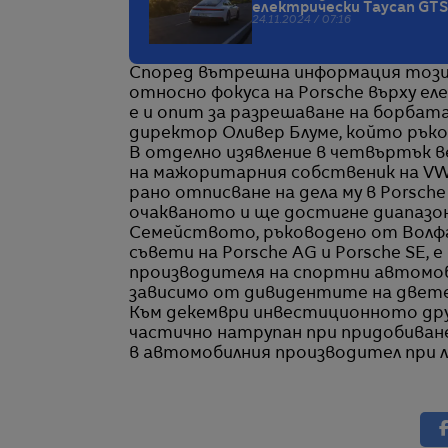
електрически Taycan GTS
24.11.2024 / 07:16
Според вътрешна информация този 
относно фокуса на Porsche върху е
е и опит за разрешаване на борбата
директор Оливер Блуме, който ръко
В отделно изявление в четвъртък 
на мажоритарния собственик на VW,
рано отписване на дела му в Porsch
очакваното и ще достигне диапазон 
Семейството, ръководено от Волф
съвети на Porsche AG и Porsche SE, 
производителя на спортни автомоб
зависимо от дивидентите на двете
Към декември инвестиционното друж
частично натрупан при придобиванет
в автомобилния производител при л