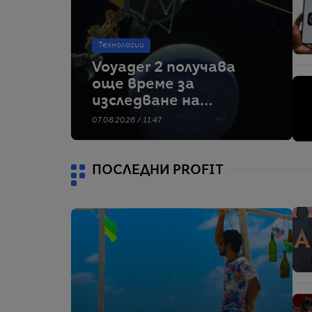
Технологии
Voyager 2 получава
още време за
изследване на
междузвездното
07.08.2026 / 11:47
пространство
ПОСЛЕДНИ PROFIT