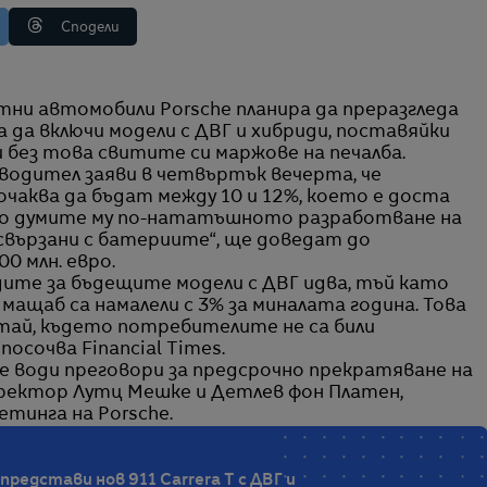
Сподели
 да включи модели с ДВГ и хибриди, поставяйки
 без това свитите си маржове на печалба.
одител заяви в четвъртък вечерта, че
чаква да бъдат между 10 и 12%, което е доста
 По думите му по-нататъшното разработване на
свързани с батериите“, ще доведат до
0 млн. евро.
дите за бъдещите модели с ДВГ идва, тъй като
ащаб са намалели с 3% за миналата година. Това
итай, където потребителите не са били
посочва Financial Times.
че води преговори за предсрочно прекратяване на
иректор Лутц Мешке и Детлев фон Платен,
тинга на Porsche.
 представи нов 911 Carrera T с ДВГ и