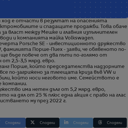
ход е отчасти в резултат на опасенията
лектромобилите и спадащите продажби. Това обаче
 за власт между Мешке и главния изпълнителен
води и компанията майка Volkswagen.
вечерта Porsche SE - инвестиционното дружество
 фамилията Порше-Пиех - заяви, че обявеното по-
e ще бъде повече от два пъти по-голямо от
от 2,5-3,5 млрд. евро.
ганг Порше, който председателства надзорните
е все по-загрижено за тлеещата криза във VW и
или, който носи неговото име. Семейството е
 компании.
ество има нетен дълг от 5,2 млрд. евро,
о на дял от 25 % плюс една акция с право на глас
истването му през 2022 г.
Сподели
Сподели
Сподели
Сподели