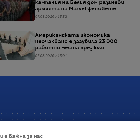
кампания на Белия дом разгневи
армията на Marvel феновете
07.08.2026 / 13:32
Американската икономика
неочаквано е загубила 23 000
работни места през юли
07.08.2026 / 13:01
е важна за нас