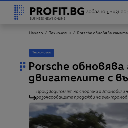
Глобално
Бизнес
Начало
Технологии
Porsche обновява гамата
Технологии
Porsche обновява
двигателите с в
Производителят на спортни автомобили н
разочароващите продажби на електромоб