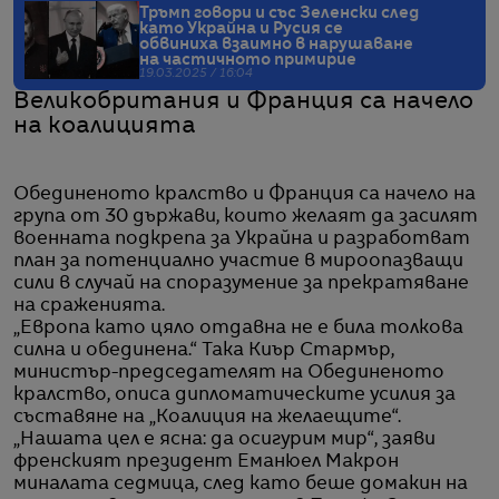
Тръмп говори и със Зелeнски след
като Украйна и Русия се
обвиниха взаимно в нарушаване
на частичното примирие
19.03.2025 / 16:04
Великобритания и Франция са начело
на коалицията
Обединеното кралство и Франция са начело на
група от 30 държави, които желаят да засилят
военната подкрепа за Украйна и разработват
план за потенциално участие в мироопазващи
сили в случай на споразумение за прекратяване
на сраженията.
„Европа като цяло отдавна не е била толкова
силна и обединена.“ Така Киър Стармър,
министър-председателят на Обединеното
кралство, описа дипломатическите усилия за
съставяне на „Коалиция на желаещите“.
„Нашата цел е ясна: да осигурим мир“, заяви
френският президент Еманюел Макрон
миналата седмица, след като беше домакин на