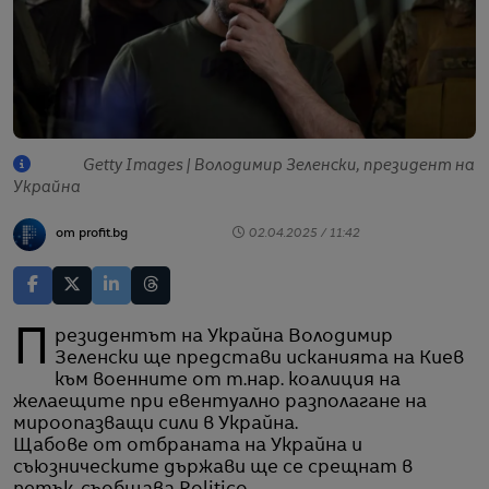
Getty Images | Володимир Зеленски, президент на
Украйна
от profit.bg
02.04.2025 / 11:42
Президентът на Украйна Володимир
Зеленски ще представи исканията на Киев
към военните от т.нар. коалиция на
желаещите при евентуално разполагане на
мироопазващи сили в Украйна.
Щабове от отбраната на Украйна и
съюзническите държави ще се срещнат в