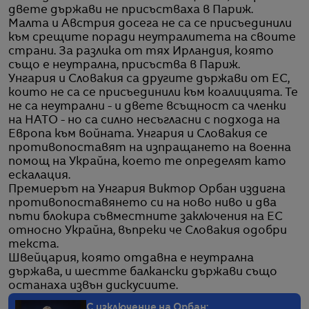
двете държави не присъстваха в Париж.
Малта и Австрия досега не са се присъединили
към срещите поради неутралитета на своите
страни. За разлика от тях Ирландия, която
също е неутрална, присъства в Париж.
Унгария и Словакия са другите държави от ЕС,
които не са се присъединили към коалицията. Те
не са неутрални - и двете всъщност са членки
на НАТО - но са силно несъгласни с подхода на
Европа към войната. Унгария и Словакия се
противопоставят на изпращането на военна
помощ на Украйна, което те определят като
ескалация.
Премиерът на Унгария Виктор Орбан издигна
противопоставянето си на ново ниво и два
пъти блокира съвместните заключения на ЕС
относно Украйна, въпреки че Словакия одобри
текста.
Швейцария, която отдавна е неутрална
държава, и шестте балкански държави също
останаха извън дискусиите.
С изключение на Орбан: