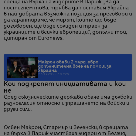
среща на върха на лидерите в Париж. „За да
постигнем това, трябва да поставим Украйна
в най-добрата възможна позиция за преговори и
да гарантираме, че мирът, който ще бъде
договорен, ще бъде солиден и траен за
украинците и всички европейци.“, допълни той,
цитиран от Euronews.
Макрон обяви 2 млрд. евро
допълнителна военна помощ за
Украйна
27.03.2025 / 07:26
Кои подкрепят инициативата и кои
не
Сред съюзническите държави обаче има дълбоки
разногласия относно изпращането на войски и
други сили.
Освен Макрон, Стармър и Зеленски, в срещата
на върха в Париж участваха лидери от Белгия,