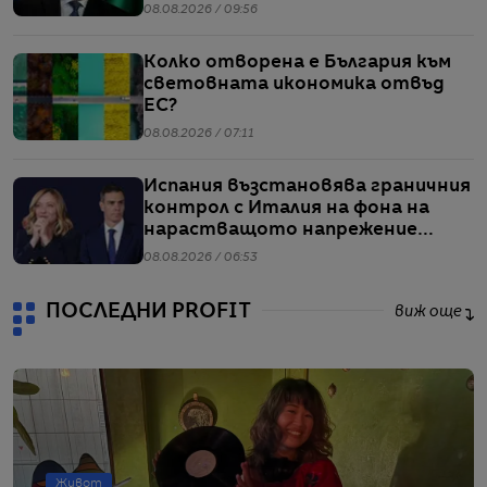
Радев
08.08.2026 / 09:56
Колко отворена е България към
световната икономика отвъд
ЕС?
08.08.2026 / 07:11
Испания възстановява граничния
контрол с Италия на фона на
нарастващото напрежение
заради мигрантите
08.08.2026 / 06:53
ПОСЛЕДНИ PROFIT
виж още
Живот