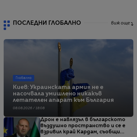
ПОСЛЕДНИ ГЛОБАЛНО
виж още
Глобално
Киев: Украинската армия не е
насочвала умишлено никакъв
летателен апарат към България
08.08.2026 / 18:08
Дрон е навлязъл в българското
въздушно пространство и се е
взривил край Кардам, съобщи