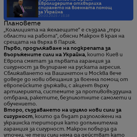
Евролидерите отхвърлиха
спирането на военната помощ
за Украйна
20.03.2025 / 15:18
Плановете
„Коалицията на желаещите“ е създала „три
области на работа“, обясни Макрон в края на
срещата на върха в Париж.
Първо, продължаване на подкрепата за
въоръжените сили на Украйна
, които Киев и
Европа смятат за първата гаранция за
сигурност за възпиране на руската агресия.
Сближаването на Вашингтон и Москва вече
доведе до нови обещания за военна помощ от
европейските държави, с акцент върху
артилерията, системите за противовъздушна
отбрана, ракетите, безпилотните самолети и
обучението.
Второ, създаването на изцяло нови сили за
сигурност
, които да бъдат разположени на
украинска територия като допълнителна
гаранция за сигурност. Макрон побърза да
уточни, че тези сили няма да действат като