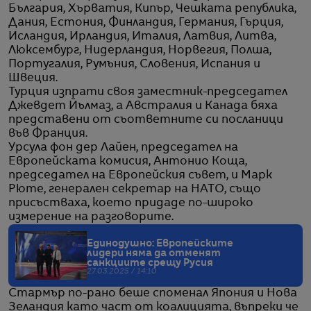
България, Хърватия, Кипър, Чешката република,
Дания, Естония, Финландия, Германия, Гърция,
Исландия, Ирландия, Италия, Латвия, Литва,
Люксембург, Нидерландия, Норвегия, Полша,
Португалия, Румъния, Словения, Испания и
Швеция.
Турция изпрати своя заместник-председател
Джевдет Йълмаз, а Австралия и Канада бяха
представени от съответните си посланици
във Франция.
Урсула фон дер Лайен, председател на
Европейската комисия, Антонио Коща,
председател на Европейския съвет, и Марк
Рюте, генерален секретар на НАТО, също
присъстваха, което придаде по-широко
измерение на разговорите.
Единодушно: Европейските
лидери няма да отменят
санкциите срещу Русия
27.03.2025 / 14:10
Стармър по-рано беше споменал Япония и Нова
Зеландия като част от коалицията, въпреки че