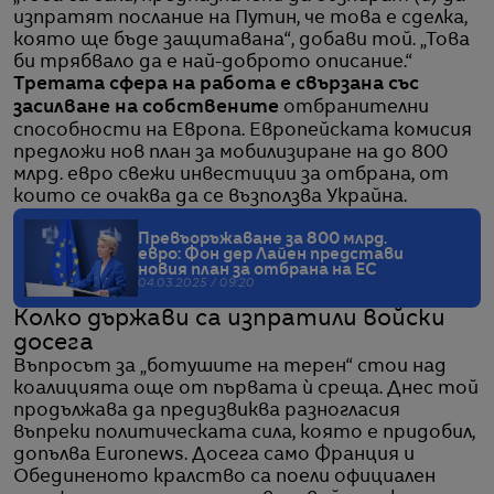
изпратят послание на Путин, че това е сделка,
която ще бъде защитавана“, добави той. „Това
би трябвало да е най-доброто описание.“
Третата сфера на работа е свързана със
засилване на собствените
отбранителни
способности на Европа. Европейската комисия
предложи нов план за мобилизиране на до 800
млрд. евро свежи инвестиции за отбрана, от
които се очаква да се възползва Украйна.
Превъоръжаване за 800 млрд.
евро: Фон дер Лайен представи
новия план за отбрана на ЕС
04.03.2025 / 09:20
Колко държави са изпратили войски
досега
Въпросът за „ботушите на терен“ стои над
коалицията още от първата ѝ среща. Днес той
продължава да предизвиква разногласия
въпреки политическата сила, която е придобил,
допълва Euronews. Досега само Франция и
Обединеното кралство са поели официален