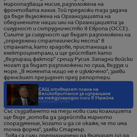
мироопазваща мисия, разположена на
фронтовата линия. Той предложи тази задача
да бъде възложена на Организацията на
обединените нации или на Организацията за
сигурност и сътрудничество в Европа (ОССЕ).
Силите за сигурност ще бъдат разположени на
„определени стратегически места“ в
страната, като градове, пристанища и
електроцентрали, и ще действат като
„възпиращ фактор“ срещу Русия. Западни войски
могат да бъдат разположени по суша, въздух и
море. „В момента нищо не е изключено“, заяви
френският президент пред репортери.
САЩ отхвърлят плана на
Великобритания за изпращане
на международни сили в Украйна
23.03.2025 / 07:42
Със създаването на тези нови сили коалицията
ще бъде „готова да задейства мирното
споразумение, когато и да се окаже, че то има
точна форма“, заяви Стармър.
„Това са сили, предназначени да възпират (и) да