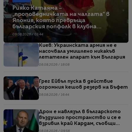
Рияко Катаяма –
„проповедничката на чалгата“ в
Япония, която превръща
българския попфолк в клубна
екзотика
09.08.2026 / 05:44
Киев: Украинската армия не е
насочвала умишлено никакъв
летателен апарат към България
08.08.2026 / 18:08
Грег Ейбъл пуска в действие
огромния кешов резерв на Бъфет
08.08.2026 / 16:44
Дрон е навлязъл в българското
въздушно пространство и се е
взривил край Кардам, съобщи
Радев
08.08.2026 / 09:56