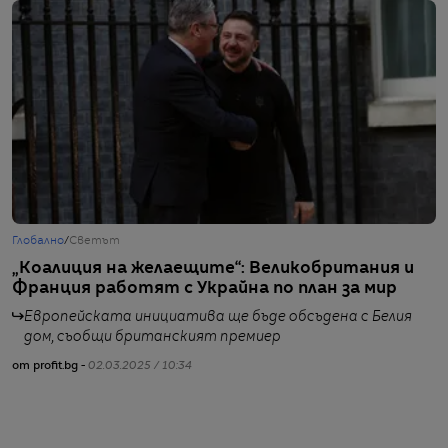
Глобално
/
Светът
Г
„Коалиция на желаещите“: Великобритания и
П
Франция работят с Украйна по план за мир
п
е
Eвропейската инициатива ще бъде обсъдена с Белия
м
дом, съобщи британският премиер
от profit.bg -
02.03.2025 / 10:34
от