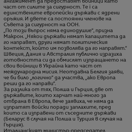
ангажимент да предоставят войници като
част от силите за сигурност. Te i са
единствените европейски държави с ядрени
оръжия. И двете са постоянни членове на
Съвета за сигурност на ООН.
„По този въпрос няма единодушие“, призна
Макрон. „Някои държави нямат капацитета да
го направят, други нямат политическия
контекст, който им позволява да го направят.“
Швеция, Дания и Австралия публично изразиха
готовността си да обмислят изпращането на
свои войници в Украйна като част от
международна мисия. Неотдавна Белгия заяви,
че би било „логично“ да участва, „ако Европа
реши да го направи“.
За разлика от тях, Полша и Гърция, две от
държавите, които харчат най-много за
отбрана в Европа, вече заявиха, че няма да
изпратят войски поради заплахите, пред
които са изправени от съседните държави
(Беларус в случая на Полша и Турция в случая на
Гърция).
Италианският министър-председател