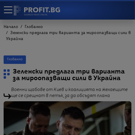
Начало
Глобално
Зеленски предлага три варианта за мироопазващи сили в
Украйна
Глобално
Зеленски предлага три варианта
за мироопазващи сили в Украйна
Военни щабове от Киев и коалицията на желаещите
ще се срещнат в петък, за да обсъдят плана