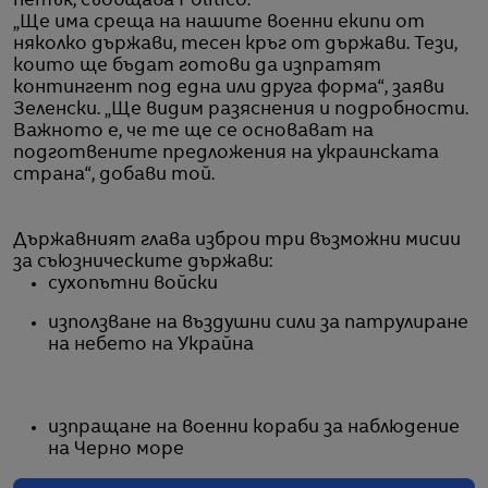
петък, съобщава Politico.
„Ще има среща на нашите военни екипи от
няколко държави, тесен кръг от държави. Тези,
които ще бъдат готови да изпратят
контингент под една или друга форма“, заяви
Зеленски. „Ще видим разяснения и подробности.
Важното е, че те ще се основават на
подготвените предложения на украинската
страна“, добави той.
Държавният глава изброи три възможни мисии
за съюзническите държави:
сухопътни войски
използване на въздушни сили за патрулиране
на небето на Украйна
изпращане на военни кораби за наблюдение
на Черно море