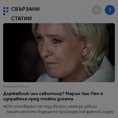
СВЪРЗАНИ
СТАТИИ
Глобално
/
Европа
Б
Държавник или саботьор? Марин Льо Пен е
P
изправена пред тежка дилема
п
От отговорът на този въпрос може да зависи
политическото бъдеще на крайнодесния френски лидер