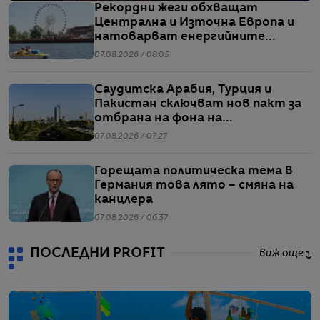
Рекордни жеги обхващат
Централна и Източна Европа и
натоварват енергийните
системи
07.08.2026 / 08:05
Саудитска Арабия, Турция и
Пакистан сключват нов пакт за
отбрана на фона на
напрежението между САЩ и Иран
07.08.2026 / 07:27
Горещата политическа тема в
Германия това лято – смяна на
канцлера
07.08.2026 / 06:37
ПОСЛЕДНИ PROFIT
виж още