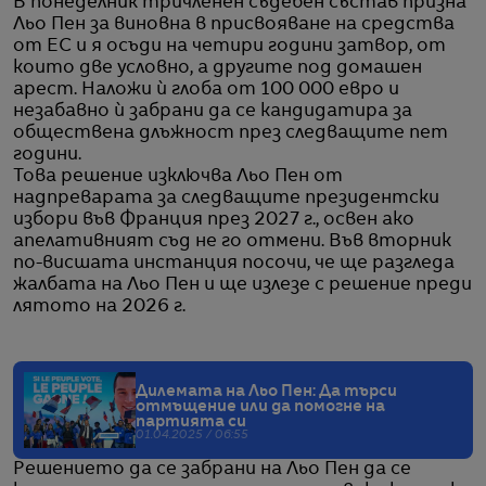
В понеделник тричленен съдебен състав призна
Льо Пен за виновна в присвояване на средства
от ЕС и я осъди на четири години затвор, от
които две условно, а другите под домашен
арест. Наложи ѝ глоба от 100 000 евро и
незабавно ѝ забрани да се кандидатира за
обществена длъжност през следващите пет
години.
Това решение изключва Льо Пен от
надпреварата за следващите президентски
избори във Франция през 2027 г., освен ако
апелативният съд не го отмени. Във вторник
по-висшата инстанция посочи, че ще разгледа
жалбата на Льо Пен и ще излезе с решение преди
лятото на 2026 г.
Дилемата на Льо Пен: Да търси
отмъщение или да помогне на
партията си
01.04.2025 / 06:55
Решението да се забрани на Льо Пен да се