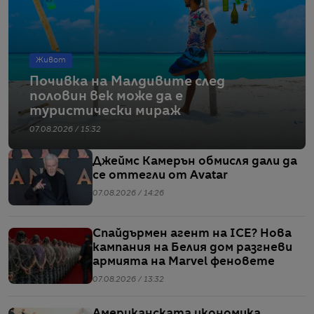
Живот
Почивка на Малдивите след
половин век може да е
туристически мираж
07.08.2026 / 15:32
Джеймс Камерън обмисля дали да
се оттегли от Avatar
07.08.2026 / 14:26
Спайдърмен агент на ICE? Нова
кампания на Белия дом разгневи
армията на Marvel феновете
07.08.2026 / 13:32
Американската икономика