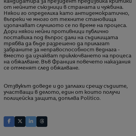
кандидатира за президент предизвика критики
от нейните съюзници в страната и чужбина.
Някои го определиха като антидемократично,
въпреки че много от техните становища
изопачават случилото се по време на процеса.
Дори някои нейни противници публично
поставиха под въпрос дали на съдилищата
трябва да бъде разрешено да прилагат
забраните за неправоспособност веднага -
вместо да изчакват приключването на процеса
на обжалване. Във Франция повечето наказания
се отменят след обжалване.
Отзвукът доведе и до заплахи срещу съдиите,
участващи в делото, един от които получи
полицейска защита, допълва Politico.