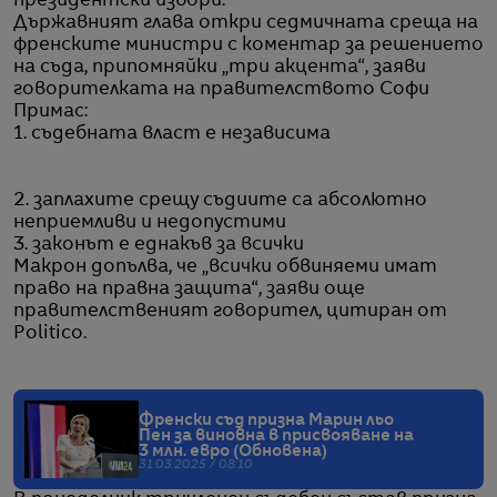
президентски избори.
Държавният глава откри седмичната среща на
френските министри с коментар за решението
на съда, припомняйки „три акцента“, заяви
говорителката на правителството Софи
Примас:
1. съдебната власт е независима
2. заплахите срещу съдиите са абсолютно
неприемливи и недопустими
3. законът е еднакъв за всички
Макрон допълва, че „всички обвиняеми имат
право на правна защита“, заяви още
правителственият говорител, цитиран от
Politico.
Френски съд призна Марин льо
Пен за виновна в присвояване на
3 млн. евро (Обновена)
31.03.2025 / 08:10