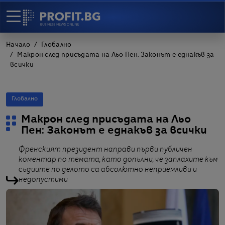
Начало
Глобално
Макрон след присъдата на Льо Пен: Законът е еднакъв за
всички
Глобално
Макрон след присъдата на Льо
Пен: Законът е еднакъв за всички
Френският президент направи първи публичен
коментар по темата, като допълни, че заплахите към
съдиите по делото са абсолютно неприемливи и
недопустими