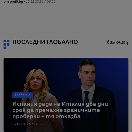
от profit.bg -
12.12.2024 / 09:22
от
ПОСЛЕДНИ ГЛОБАЛНО
виж още
Глобално
Испания даде на Италия два дни
срок да премахне граничните
проверки – тя отказва
07.08.2026 / 12:52