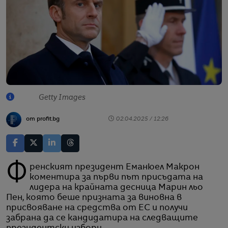
Getty Images
от profit.bg
02.04.2025 / 12:26
Френският президент Еманюел Макрон
коментира за първи път присъдата на
лидера на крайната десница Марин льо
Пен, която беше призната за виновна в
присвояване на средства от ЕС и получи
забрана да се кандидатира на следващите