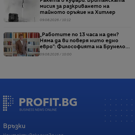
Ракета в куфари: Британската
мисия за разкриването на
тайното оръжие на Хитлер
09.08.2026 / 10:12
„Работите по 13 часа на ден?
Няма да ви поверя нито едно
евро“: Философията на Брунело
Кучинели за бизнеса и живота
09.08.2026 / 10:00
Връзки