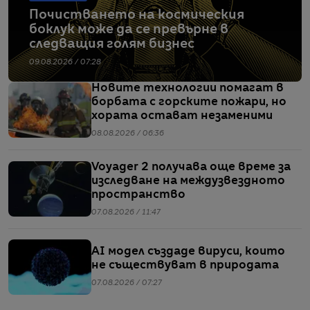
Почистването на космическия
боклук може да се превърне в
следващия голям бизнес
09.08.2026 / 07:28
Новите технологии помагат в
борбата с горските пожари, но
хората остават незаменими
08.08.2026 / 06:36
Voyager 2 получава още време за
изследване на междузвездното
пространство
07.08.2026 / 11:47
AI модел създаде вируси, които
не съществуват в природата
07.08.2026 / 07:27