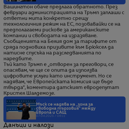
Вашингтон обаче предлага обратното. През
февруари администрацията на Тръмп заплаши с
ответни мита конкретно срещу
технологичния режим на ЕС, позовавайки се на
предполагаеми рискове за американските
компании и свободата на изразяване.
Съобщенията на Белия дом за тарифите от
сряда подновиха призивите към Брюксел да
натисне спусъка на разследванията по
наредбите.
Тъй като Тръмп е „отворен за преговори, се
опасявам, че ще се опита да използва
цифровите услуги като инструмент. Но се
надявам, че Европейската комисия ще бъде
твърда“, коментира датският евродепутат
Кристел Шалдемозе.
Мъск се надява на „зона за
свободна търговия“ между
Европа и САЩ
07.04.2025 / 06:11
Данъци и налози