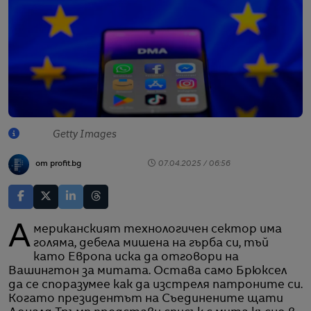
Getty Images
от profit.bg
07.04.2025 / 06:56
Американският технологичен сектор има
голяма, дебела мишена на гърба си, тъй
като Европа иска да отговори на
Вашингтон за митата. Остава само Брюксел
да се споразумее как да изстреля патроните си.
Когато президентът на Съединените щати