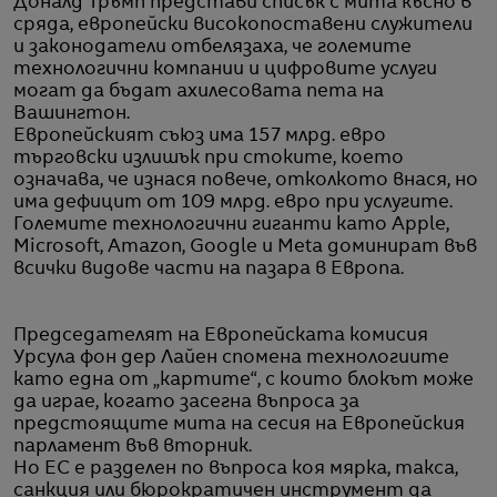
Доналд Тръмп представи списък с мита късно в
сряда, европейски високопоставени служители
и законодатели отбелязаха, че големите
технологични компании и цифровите услуги
могат да бъдат ахилесовата пета на
Вашингтон.
Европейският съюз има 157 млрд. евро
търговски излишък при стоките, което
означава, че изнася повече, отколкото внася, но
има дефицит от 109 млрд. евро при услугите.
Големите технологични гиганти като Apple,
Microsoft, Amazon, Google и Meta доминират във
всички видове части на пазара в Европа.
Председателят на Европейската комисия
Урсула фон дер Лайен спомена технологиите
като една от „картите“, с които блокът може
да играе, когато засегна въпроса за
предстоящите мита на сесия на Европейския
парламент във вторник.
Но ЕС е разделен по въпроса коя мярка, такса,
санкция или бюрократичен инструмент да