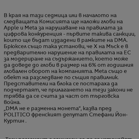
В края на тази седмица или в началото на
следващата Комисията ще наложи глоби на
Apple и Meta за нарушаване на правилата за
цифрова конкуренция - първите такива санкции,
които ще бъдат издадени в рамките на DMA.
Брюксел също така установи, че X на Мъск е в
предварително нарушение на правилата на ЕС
за модериране на съдържанието, което може
да доведе до глоби в размер на 6% от годишния
глобален оборот на компанията. Meta също е
обект на разследване по същия правилник.
Представители на блока се постараха да
подчертаят, че прилагането на тези закони не
трябва да се счита за част от търговска
война.
„DMA не е разменна монета“, казва пред
POLITICO френският депутат Стефани Йон-
Куртин .