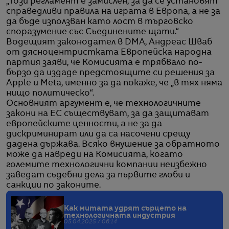
„Този регламент е замислен, за да се установят
справедливи правила на играта в Европа, а не за
да бъде използван като лост в търговско
споразумение със Съединените щати.“
Водещият законодател в DMA, Андреас Шваб
от дясноцентристката Европейска народна
партия заяви, че Комисията е трябвало по-
бързо да издаде предстоящите си решения за
Apple и Meta, именно за да покаже, че „в тях няма
нищо политическо“.
Основният аргумент е, че технологичните
закони на ЕС съществуват, за да защитават
европейските ценности, а не за да
дискриминират или да са насочени срещу
дадена държава. Всяко внушение за обратното
може да навреди на Комисията, когато
големите технологични компании неизбежно
заведат съдебни дела за първите глоби и
санкции по законите.
Как митата удрят сърцето на
технологичната индустрия
05.04.2025 / 06:14