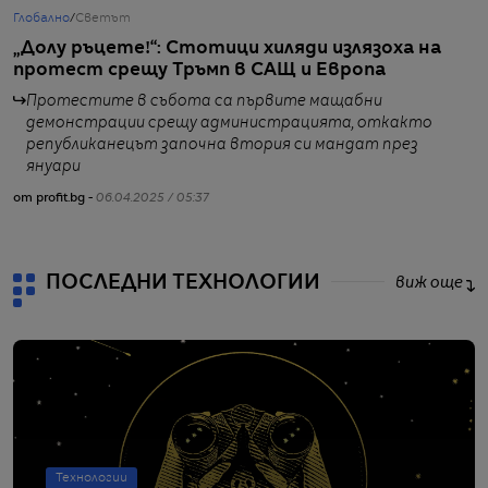
Глобално
/
Светът
Б
„Долу ръцете!“: Стотици хиляди излязоха на
П
протест срещу Тръмп в САЩ и Европа
в
Протестите в събота са първите мащабни
демонстрации срещу администрацията, откакто
републиканецът започна втория си мандат през
от
януари
от profit.bg -
06.04.2025 / 05:37
ПОСЛЕДНИ ТЕХНОЛОГИИ
виж още
Технологии