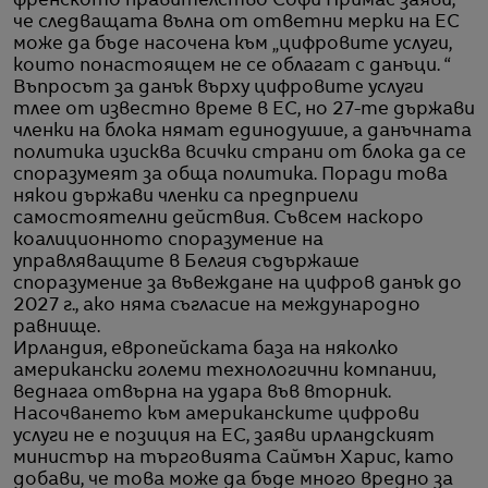
френското правителство Софи Примас заяви,
че следващата вълна от ответни мерки на ЕС
може да бъде насочена към „цифровите услуги,
които понастоящем не се облагат с данъци. “
Въпросът за данък върху цифровите услуги
тлее от известно време в ЕС, но 27-те държави
членки на блока нямат единодушие, а данъчната
политика изисква всички страни от блока да се
споразумеят за обща политика. Поради това
някои държави членки са предприели
самостоятелни действия. Съвсем наскоро
коалиционното споразумение на
управляващите в Белгия съдържаше
споразумение за въвеждане на цифров данък до
2027 г., ако няма съгласие на международно
равнище.
Ирландия, европейската база на няколко
американски големи технологични компании,
веднага отвърна на удара във вторник.
Насочването към американските цифрови
услуги не е позиция на ЕС, заяви ирландският
министър на търговията Саймън Харис, като
добави, че това може да бъде много вредно за