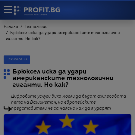
Начало
Технологии
Брюксел иска да удари американските технологични
гиганти. Но как?
Технологии
Брюксел иска да удари
американските технологични
гиганти. Но как?
Цифровите услуги биха могли да бъдат ахилесовата
пета на Вашингтон, но европейските
представители не са наясно как да я ударят