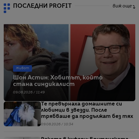
ПОСЛЕДНИ PROFIT
виж още
Живот
Шон Астин: Хобитът, който
стана синдикалист
09.08.2026 / 11:49
Те превърнаха домашните си
любимци в звезди. После
трябваше да продължат без тях
09.08.2026 / 10:34