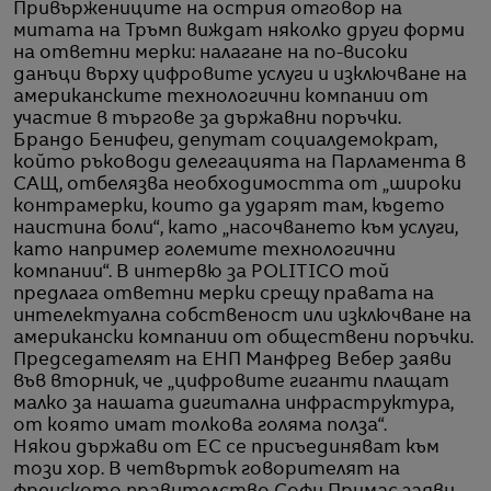
Привържениците на острия отговор на
митата на Тръмп виждат няколко други форми
на ответни мерки: налагане на по-високи
данъци върху цифровите услуги и изключване на
американските технологични компании от
участие в търгове за държавни поръчки.
Брандо Бенифеи, депутат социалдемократ,
който ръководи делегацията на Парламента в
САЩ, отбелязва необходимостта от „широки
контрамерки, които да ударят там, където
наистина боли“, като „насочването към услуги,
като например големите технологични
компании“. В интервю за POLITICO той
предлага ответни мерки срещу правата на
интелектуална собственост или изключване на
американски компании от обществени поръчки.
Председателят на ЕНП Манфред Вебер заяви
във вторник, че „цифровите гиганти плащат
малко за нашата дигитална инфраструктура,
от която имат толкова голяма полза“.
Някои държави от ЕС се присъединяват към
този хор. В четвъртък говорителят на