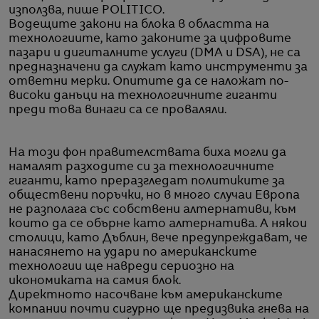
използва, пише POLITICO.
Водещите закони на блока в областта на
технологиите, като законите за цифровите
пазари и дигиталните услуги (DMA и DSA), не са
предназначени да служат като инструменти за
ответни мерки. Опитите да се наложат по-
високи данъци на технологичните гиганти
преди това винаги са се проваляли.
На този фон правителствата биха могли да
намалят разходите си за технологичните
гиганти, като преразгледат политиките за
обществени поръчки, но в много случаи Европа
не разполага със собствени алтернативи, към
които да се обърне като алтернатива. А някои
столици, като Дъблин, вече предупреждават, че
нанасянето на удари по американските
технологии ще навреди сериозно на
икономиката на самия блок.
Директното насочване към американските
компании почти сигурно ще предизвика гнева на