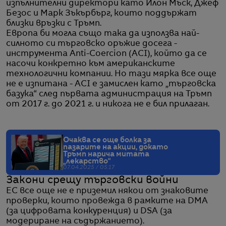
изпълнителни директори като Илон Мъск, Джеф
Безос и Марк Зъкърбърг, които поддържат
близки връзки с Тръмп.
Европа би могла също така да използва най-
силното си търговско оръжие досега -
инструмента Anti-Coercion (ACI), който да се
насочи конкретно към американските
технологични компании. Но тази мярка все още
не е изпитана - ACI е замислен като „търговска
базука“ след първата администрация на Тръмп
от 2017 г. до 2021 г. и никога не е бил прилаган.
Очаква се още болка за
пазарите на акции, докато
Тръмп нарича митата
„лекарство“
07.04.2025 / 05:17
Закони срещу търговски войни
ЕС все още не е приземил някои от знаковите
проверки, които провежда в рамките на DMA
(за цифровата конкуренция) и DSA (за
модериране на съдържанието).