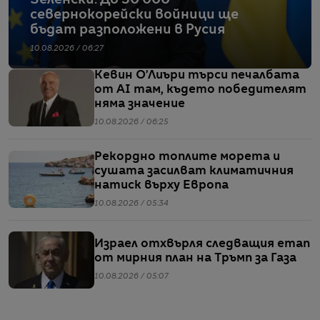
севернокорейски войници ще
бъдат разположени в Русия
10.08.2026 / 06:27
Кевин О’Лиъри търси печалбата
от AI там, където победителят
няма значение
10.08.2026 / 06:25
Рекордно топлите морета и
сушата засилват климатичния
натиск върху Европа
10.08.2026 / 05:34
Израел отхвърля следващия етап
от мирния план на Тръмп за Газа
10.08.2026 / 05:07