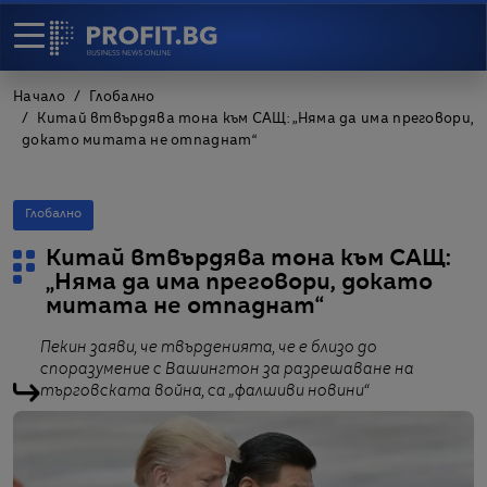
Начало
Глобално
Китай втвърдява тона към САЩ: „Няма да има преговори,
докато митата не отпаднат“
Глобално
Китай втвърдява тона към САЩ:
„Няма да има преговори, докато
митата не отпаднат“
Пекин заяви, че твърденията, че е близо до
споразумение с Вашингтон за разрешаване на
търговската война, са „фалшиви новини“