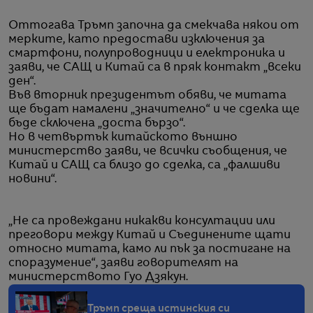
Оттогава Тръмп започна да смекчава някои от
мерките, като предостави изключения за
смартфони, полупроводници и електроника и
заяви, че САЩ и Китай са в пряк контакт „всеки
ден“.
Във вторник президентът обяви, че митата
ще бъдат намалени „значително“ и че сделка ще
бъде сключена „доста бързо“.
Но в четвъртък китайското външно
министерство заяви, че всички съобщения, че
Китай и САЩ са близо до сделка, са „фалшиви
новини“.
„Не са провеждани никакви консултации или
преговори между Китай и Съединените щати
относно митата, камо ли пък за постигане на
споразумение“, заяви говорителят на
министерството Гуо Дзякун.
Тръмп среща истинския си