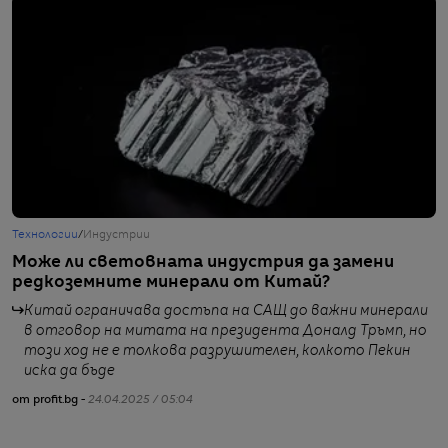
Технологии
/
Индустрии
Б
Може ли световната индустрия да замени
К
редкоземните минерали от Китай?
д
и
Китай ограничава достъпа на САЩ до важни минерали
в отговор на митата на президента Доналд Тръмп, но
този ход не е толкова разрушителен, колкото Пекин
иска да бъде
от profit.bg -
24.04.2025 / 05:04
от