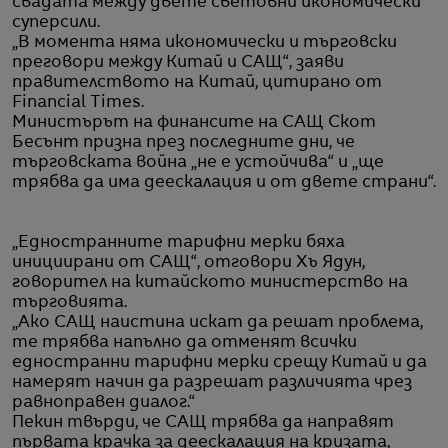
свадата между двете световни икономически
суперсили.
„В момента няма икономически и търговски
преговори между Китай и САЩ“, заяви
правителството на Китай, цитирано от
Financial Times.
Министърът на финансите на САЩ Скот
Бесънт призна през последните дни, че
търговската война „не е устойчива“ и „ще
трябва да има деескалация и от двете страни“.
„Едностранните тарифни мерки бяха
инициирани от САЩ“, отговори Хъ Ядун,
говорител на китайското министерство на
търговията.
„Ако САЩ наистина искат да решат проблема,
те трябва напълно да отменят всички
едностранни тарифни мерки срещу Китай и да
намерят начин да разрешат различията чрез
равноправен диалог.“
Пекин твърди, че САЩ трябва да направят
първата крачка за деескалация на кризата,