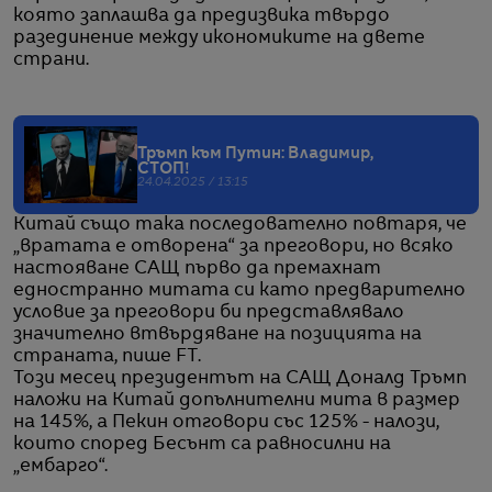
която заплашва да предизвика твърдо
разединение между икономиките на двете
страни.
Тръмп към Путин: Владимир,
СТОП!
24.04.2025 / 13:15
Китай също така последователно повтаря, че
„вратата е отворена“ за преговори, но всяко
настояване САЩ първо да премахнат
едностранно митата си като предварително
условие за преговори би представлявало
значително втвърдяване на позицията на
страната, пише FT.
Този месец президентът на САЩ Доналд Тръмп
наложи на Китай допълнителни мита в размер
на 145%, а Пекин отговори със 125% - налози,
които според Бесънт са равносилни на
„ембарго“.