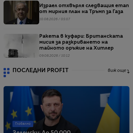
Израел отхвърля следващия етап
от мирния план на Тръмп за Газа
10.08.2026 / 05:07
Ракета в куфари: Британската
мисия за разкриването на
тайното оръжие на Хитлер
09.08.2026 / 10:12
ПОСЛЕДНИ PROFIT
виж още
Глобално
Зеленски: До 50 000