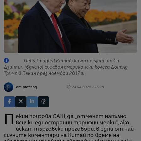
Getty Images | Китайският президент Си
Дзинпин (вдясно) със своя американски колега Доналд
Тръмп в Пекин през ноември 2017 г.
от profit.bg
24.04.2025 / 13:28
Пекин призова САЩ да „отменят напълно
всички едностранни тарифни мерки“, ако
искат търговски преговори, в едни от най-
силните коментари на Китай по време на