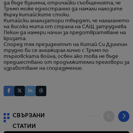
да бъде взаимна, отричайки съобщенията, че
Тръмп може едностранно да намали налозите
върху китайските стоки.
Китайски анализатори твърдят, че налагането
на високи мита от страна на САЩ затруднява
Пекин да намери начин за предотвратяване на
кризата.
Според тях президентът на Китай Си Дзинпин
трудно би се ангажирал лично с Тръмп по
търговската война, освен ако това не бъде
предшествано от продължителни преговори за
изработване на споразумение.
СВЪРЗАНИ
СТАТИИ