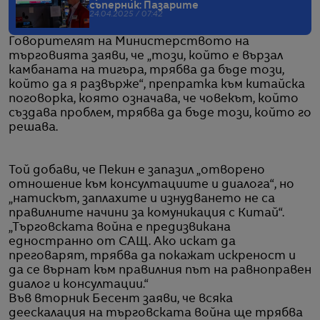
съперник: Пазарите
24.04.2025 / 07:42
Говорителят на Министерството на
търговията заяви, че „този, който е вързал
камбаната на тигъра, трябва да бъде този,
който да я развърже“, препратка към китайска
поговорка, която означава, че човекът, който
създава проблем, трябва да бъде този, който го
решава.
Той добави, че Пекин е запазил „отворено
отношение към консултациите и диалога“, но
„натискът, заплахите и изнудването не са
правилните начини за комуникация с Китай“.
„Търговската война е предизвикана
едностранно от САЩ. Ако искат да
преговарят, трябва да покажат искреност и
да се върнат към правилния път на равноправен
диалог и консултации.“
Във вторник Бесент заяви, че всяка
деескалация на търговската война ще трябва