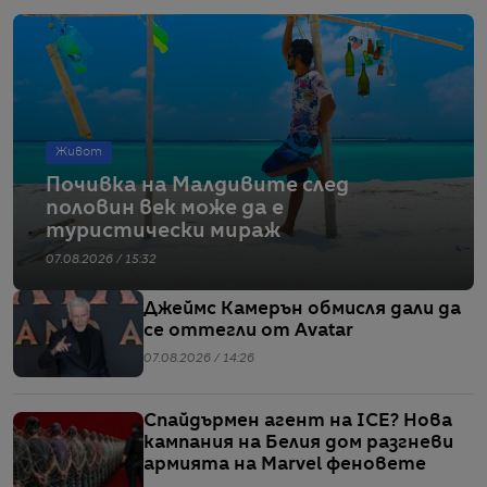
Живот
Почивка на Малдивите след
половин век може да е
туристически мираж
07.08.2026 / 15:32
Джеймс Камерън обмисля дали да
се оттегли от Avatar
07.08.2026 / 14:26
Спайдърмен агент на ICE? Нова
кампания на Белия дом разгневи
армията на Marvel феновете