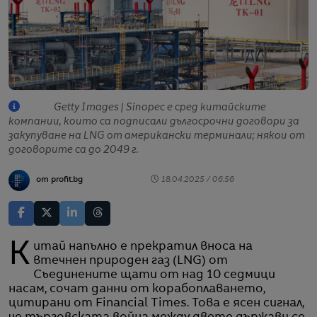
Getty Images | Sinopec е сред китайските
компании, които са подписали дългосрочни договори за
закупуване на LNG от американски терминали; някои от
договорите са до 2049 г.
от profit.bg
18.04.2025 / 06:56
Китай напълно е прекратил вноса на
втечнен природен газ (LNG) от
Съединените щати от над 10 седмици
насам, сочат данни от корабоплаването,
цитирани от Financial Times. Това е ясен сигнал,