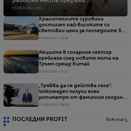
работни места през юли
07.08.2026 / 13:01
Хранителните суровини
достигат най-високите си
световни цени за последните 3
години
07.08.2026 / 12:18
Акциите в соларния сектор
грейнаха след новите мита на
Тръмп срещу Китай
07.08.2026 / 11:11
„Трябва да се действа сега“:
Volkswagen получи ясен
ултиматум от фамилния холдинг
начело на групата
07.08.2026 / 08:30
ПОСЛЕДНИ PROFIT
виж още