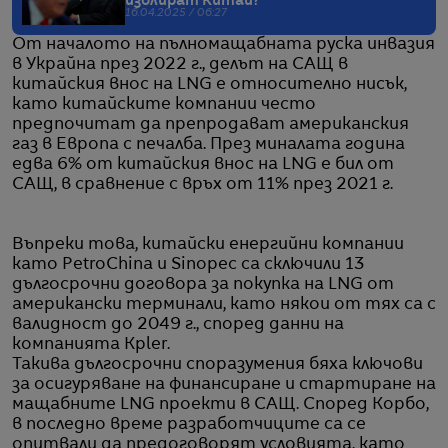
изолират Китай?
16.04.2025 / 06:27
От началото на пълномащабната руска инвазия
в Украйна през 2022 г., делът на САЩ в
китайския внос на LNG е относително нисък,
като китайските компании често
предпочитат да препродават американския
газ в Европа с печалба. През миналата година
едва 6% от китайския внос на LNG е бил от
САЩ, в сравнение с връх от 11% през 2021 г.
Въпреки това, китайски енергийни компании
като PetroChina и Sinopec са сключили 13
дългосрочни договора за покупка на LNG от
американски терминали, като някои от тях са с
валидност до 2049 г., според данни на
компанията Kpler.
Такива дългосрочни споразумения бяха ключови
за осигуряване на финансиране и стартиране на
мащабните LNG проекти в САЩ. Според Корбо,
в последно време разработчиците са се
опитвали да предоговорят условията, като