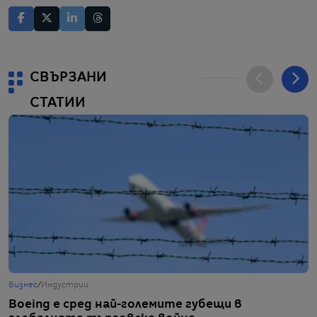
СВЪРЗАНИ
СТАТИИ
Бизнес
/
Индустрии
Б
Boeing е сред най-големите губещи в
Т