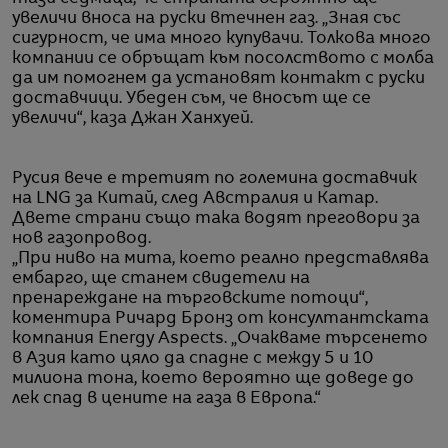
увеличи вноса на руски втечнен газ. „Зная със
сигурност, че има много купувачи. Толкова много
компании се обръщат към посолството с молба
да им помогнем да установят контакт с руски
доставчици. Убеден съм, че вносът ще се
увеличи“, каза Джан Ханхуей.
Русия вече е третият по големина доставчик
на LNG за Китай, след Австралия и Катар.
Двете страни също така водят преговори за
нов газопровод.
„При ниво на мита, което реално представлява
ембарго, ще станем свидетели на
пренареждане на търговските потоци“,
коментира Ричард Бронз от консултантската
компания Energy Aspects. „Очакваме търсенето
в Азия като цяло да спадне с между 5 и 10
милиона тона, което вероятно ще доведе до
лек спад в цените на газа в Европа.“