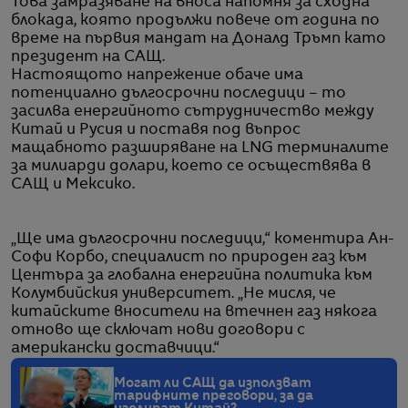
Това замразяване на вноса напомня за сходна
блокада, която продължи повече от година по
време на първия мандат на Доналд Тръмп като
президент на САЩ.
Настоящото напрежение обаче има
потенциално дългосрочни последици – то
засилва енергийното сътрудничество между
Китай и Русия и поставя под въпрос
мащабното разширяване на LNG терминалите
за милиарди долари, което се осъществява в
САЩ и Мексико.
„Ще има дългосрочни последици,“ коментира Ан-
Софи Корбо, специалист по природен газ към
Центъра за глобална енергийна политика към
Колумбийския университет. „Не мисля, че
китайските вносители на втечнен газ някога
отново ще сключат нови договори с
американски доставчици.“
Могат ли САЩ да използват
тарифните преговори, за да