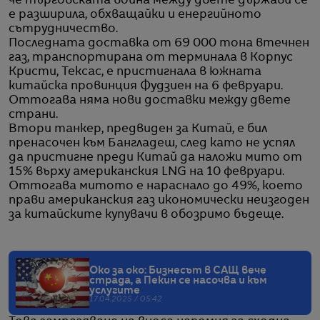
че търговската война между двете държави се
е разширила, обхващайки и енергийното
сътрудничество.
Последната доставка от 69 000 тона втечнен
газ, транспортирана от терминала в Корпус
Кристи, Тексас, е пристигнала в южната
китайска провинция Фудзиен на 6 февруари.
Оттогава няма нови доставки между двете
страни.
Втори танкер, предвиден за Китай, е бил
пренасочен към Бангладеш, след като не успял
да пристигне преди Китай да наложи мито от
15% върху американския LNG на 10 февруари.
Оттогава митото е нараснало до 49%, което
прави американския газ икономически неизгоден
за китайските купувачи в обозримо бъдеще.
Око за око: Бизнесът в САЩ вече
страда, а Пекин се насочва и към
услугите
17.04.2025 / 05:42