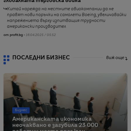
глобалната търговска война
д
Китай нарежда на местните авиокомпании да не
правят нови поръчки на самолети Boeing, увеличавайки
напрежението върху изпитващия трудности
американски производител
от profit.bg -
16.04.2025 / 05:52
от
ПОСЛЕДНИ БИЗНЕС
виж още
Бизнес
Американската икономика
неочаквано е загубила 23 000