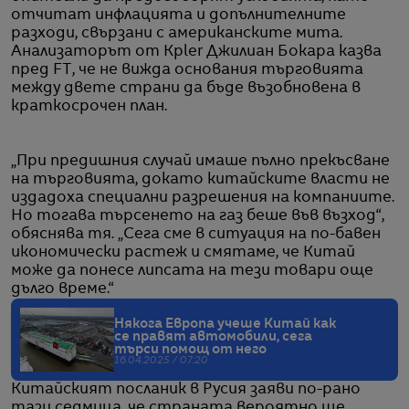
отчитат инфлацията и допълнителните
разходи, свързани с американските мита.
Анализаторът от Kpler Джилиан Бокара казва
пред FT, че не вижда основания търговията
между двете страни да бъде възобновена в
краткосрочен план.
„При предишния случай имаше пълно прекъсване
на търговията, докато китайските власти не
издадоха специални разрешения на компаниите.
Но тогава търсенето на газ беше във възход“,
обяснява тя. „Сега сме в ситуация на по-бавен
икономически растеж и смятаме, че Китай
може да понесе липсата на тези товари още
дълго време.“
Някога Европа учеше Китай как
се правят автомобили, сега
търси помощ от него
16.04.2025 / 07:20
Китайският посланик в Русия заяви по-рано
тази седмица, че страната вероятно ще