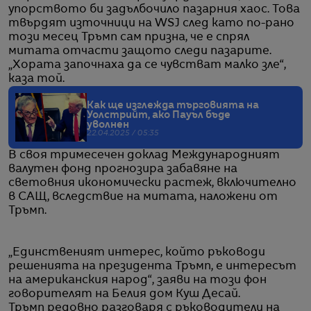
упорството би задълбочило пазарния хаос. Това
твърдят източници на WSJ след като по-рано
този месец Тръмп сам призна, че е спрял
митата отчасти защото следи пазарите.
„Хората започнаха да се чувстват малко зле“,
каза той.
Как ще изглежда търговията на
Уолстрийт, ако Пауъл бъде
уволнен
22.04.2025 / 05:35
В своя тримесечен доклад Международният
валутен фонд прогнозира забавяне на
световния икономически растеж, включително
в САЩ, вследствие на митата, наложени от
Тръмп.
„Единственият интерес, който ръководи
решенията на президента Тръмп, е интересът
на американския народ“, заяви на този фон
говорителят на Белия дом Куш Десай.
Тръмп редовно разговаря с ръководители на