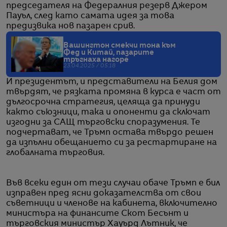
председателя на Федералния резерв Джером
Пауъл, след като самата идея за това
предизвика нов пазарен срив.
Вашингтон смекчи тона към
Фед и Китай, пазарите
тръгнаха нагоре
23.04.2025 / 05:18
И президентът, и представители на Белия дом
твърдят, че рязката промяна в курса е част от
дългосрочна стратегия, целяща да принуди
както съюзници, така и опоненти да сключат
изгодни за САЩ търговски споразумения. Те
подчертават, че Тръмп остава твърдо решен
да изпълни обещанието си за рестартиране на
глобалната търговия.
Във всеки един от тези случаи обаче Тръмп е бил
изправен пред ясни доказателства от свои
съветници и членове на кабинета, включително
министъра на финансите Скот Бесънт и
търговския министър Хауърд Лътник, че