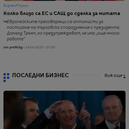
Бизнес
/
Пазари
Т
Колко близо са ЕС и САЩ до сделка за митата
М
р
Европейските преговарящи са оптимисти за
постигане на търговско споразумение с президента
Доналд Тръмп, но предупреждават, че има „още много
работа“
от profit.bg -
24.04.2025 / 07:30
от
ПОСЛЕДНИ БИЗНЕС
виж още