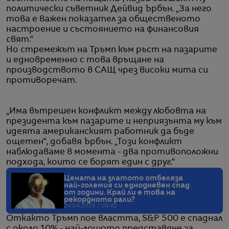
политически съветник Дейвид Ърбън. „За него
това е важен показател за общественото
настроение и състоянието на финансовия
свят.“
Но стремежът на Тръмп към ръст на пазарите
и едновременно с това връщане на
производството в САЩ чрез високи мита си
противоречат.
„Има вътрешен конфликт между любовта на
президента към пазарите и неприязънта му към
идеята американският работник да бъде
ощетен“, добавя Ърбън. „Този конфликт
наблюдаваме в момента - два противоположни
подхода, които се борят един с друг.“
Цената на златото отбеляза
най-големия си еднодневен спад
от години. Край ли е това на
рекордното рали?
24.04.2025 / 05:42
Откакто Тръмп пое властта, S&P 500 е спаднал