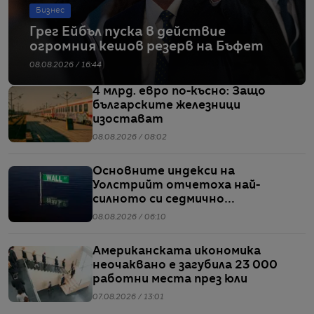
Бизнес
Грег Ейбъл пуска в действие
огромния кешов резерв на Бъфет
08.08.2026 / 16:44
4 млрд. евро по-късно: Защо
българските железници
изостават
08.08.2026 / 08:02
Основните индекси на
Уолстрийт отчетоха най-
силното си седмично
представяне от април насам
08.08.2026 / 06:10
Американската икономика
неочаквано е загубила 23 000
работни места през юли
07.08.2026 / 13:01