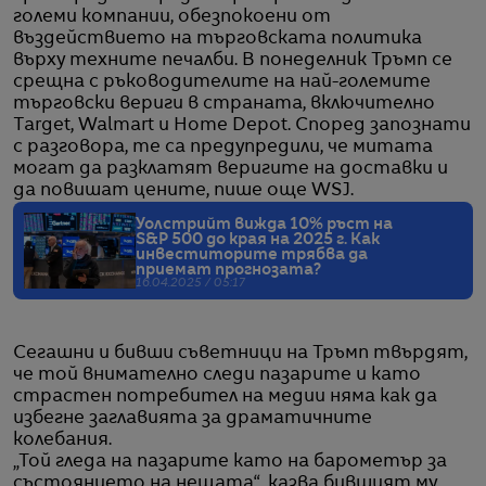
големи компании, обезпокоени от
въздействието на търговската политика
върху техните печалби. В понеделник Тръмп се
срещна с ръководителите на най-големите
търговски вериги в страната, включително
Target, Walmart и Home Depot. Според запознати
с разговора, те са предупредили, че митата
могат да разклатят веригите на доставки и
да повишат цените, пише още WSJ.
Уолстрийт вижда 10% ръст на
S&P 500 до края на 2025 г. Как
инвеститорите трябва да
приемат прогнозата?
16.04.2025 / 05:17
Сегашни и бивши съветници на Тръмп твърдят,
че той внимателно следи пазарите и като
страстен потребител на медии няма как да
избегне заглавията за драматичните
колебания.
„Той гледа на пазарите като на барометър за
състоянието на нещата“, казва бившият му