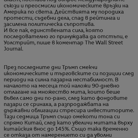
власт, постави под въпрос международните
съюзи и преосмисли икономическите връзки на
Америка по света. Действията му породиха
протести, съдебни дела, спад в рейтинга и
засилена политическа съпротива.
И все пак, единствената сила, която
последователно го принуждава да отстъпи, е
Уолстрийт, пише в коментар The Wall Street
Journal.
През последните дни Тръмп смекчи
икономическите и търговските си позиции след
периоди на силна пазарна нестабилност. В
началото на месеца той наложи 90-дневно
отлагане на множество мита, които беше
въвел само дни по-рано, след като фондовите
пазари се сринаха, а разпродажбата на
държавни облигации стресира инвеститорите.
Тази седмица Тръмп също омекоти тона си
спрямо Китай, след като увеличи митата върху
китайския внос до 145%. Също така временно
се отказа от намерението си да уволни