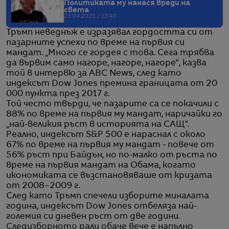
Политиката му нанася вреди на
света
23.04.2025 / 13:40
Тръмп неведнъж е изразявал гордостта си от
пазарните успехи по време на първия си
мандат. „Много се гордея с това. Сега трябва
да вървим само нагоре, нагоре, нагоре“, казва
той в интервю за ABC News, след като
индексът Dow Jones премина границата от 20
000 пункта през 2017 г.
Той често твърди, че пазарите са се покачили с
88% по време на първия му мандат, наричайки го
„най-великия ръст в историята на САЩ“.
Реално, индексът S&P 500 е нараснал с около
67% по време на първия му мандат - повече от
56% ръст при Байдън, но по-малко от ръста по
време на първия мандат на Обама, когато
икономиката се възстановяваше от кризата
от 2008–2009 г.
След като Тръмп спечели изборите миналата
година, индексът Dow Jones отбеляза най-
големия си дневен ръст от две години.
Следизборното рали обаче вече е напълно