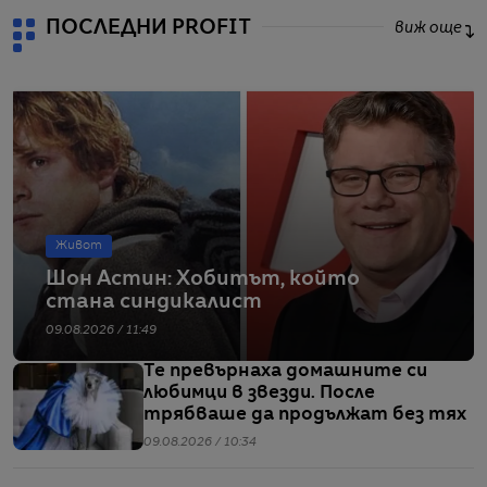
ПОСЛЕДНИ PROFIT
виж още
Живот
Шон Астин: Хобитът, който
стана синдикалист
09.08.2026 / 11:49
Те превърнаха домашните си
любимци в звезди. После
трябваше да продължат без тях
09.08.2026 / 10:34