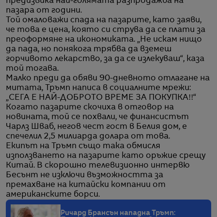
предизвика най-голямата разпродажба на
пазара от години.
Той омаловажи спада на пазарите, като заяви,
че това е цена, която си струва да се плати за
преоформяне на икономиката. „Не искам нищо
да пада, но понякога трябва да вземеш
горчивото лекарство, за да се излекуваш“, каза
той тогава.
Малко преди да обяви 90-дневното отлагане на
митата, Тръмп написа в социалните мрежи:
„СЕГА Е НАЙ-ДОБРОТО ВРЕМЕ ЗА ПОКУПКА!!“
Когато пазарите скочиха в отговор на
новината, той се похвали, че финансистът
Чарлз Шваб, негов чест гост в Белия дом, е
спечелил 2,5 милиарда долара от това.
Екипът на Тръмп също така обмисля
използването на пазарите като оръжие срещу
Китай. В скорошно телевизионно интервю
Бесънт не изключи възможността за
премахване на китайски компании от
американските борси.
Ричард Брансън нападна Тръмп: