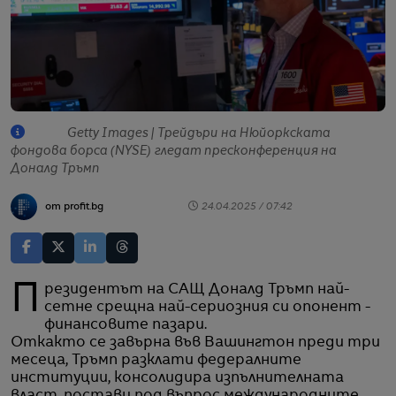
Getty Images | Трейдъри на Нюйоркската
фондова борса (NYSE) гледат пресконференция на
Доналд Тръмп
от profit.bg
24.04.2025 / 07:42
Президентът на САЩ Доналд Тръмп най-
сетне срещна най-сериозния си опонент -
финансовите пазари.
Откакто се завърна във Вашингтон преди три
месеца, Тръмп разклати федералните
институции, консолидира изпълнителната