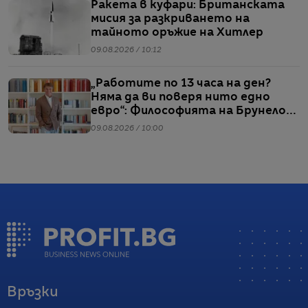
Ракета в куфари: Британската
мисия за разкриването на
тайното оръжие на Хитлер
09.08.2026 / 10:12
„Работите по 13 часа на ден?
Няма да ви поверя нито едно
евро“: Философията на Брунело
Кучинели за бизнеса и живота
09.08.2026 / 10:00
Връзки