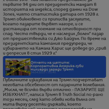
с около 10% - най-лошото представяне за
първите 94 дни от президентски мандат в
историята на индекса, според данни на Dow
Jones, чиято статистика датира от 1928 г.
Тръмп обикновено си приписва заслугите,
когато пазарите вървят нагоре, и се
дистанцира от поемане на отговорност при
спад. Често твърди, че е наследил „болен“ пазар
от предшественика си Джо Байдън. По време на
президентската кампания предупреди, че
избирането на Камала Харис ще доведе до „срив
и депресия в стил 1929 г.“
Отчети на щетите:
Корпоративна Америка губи
милиарди заради Тръмп
24.04.2025 / 05:40
Публичните изказвания на Тръмп подчертават
неговата обсебеност от пазарните колебания.
„Мисля, че всичко върви отлично - ПАЗАРИТЕ ЩЕ
ИЗБУХНАТ!“, написа Тръмп в Truth Social по-рано
този месец, след като обяви нова вълна от
мита върху десетки държави, което