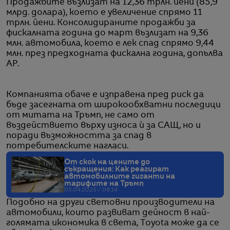
Продажбите възлизат на 12,36 трлн. йени (85,9
млрд. долара), което е увеличение спрямо 11
трлн. йени. Консолидираните продажби за
фискалната година до март възлизат на 9,36
млн. автомобила, което е лек спад спрямо 9,44
млн. през предходната фискална година, допълва
AP.
Компанията обаче е изправена пред риск да
бъде засегната от широкообхватни последици
от митата на Тръмп, не само от
въздействието върху износа ѝ за САЩ, но и
поради възможността за спад в
потребителските нагласи.
От скок на цените до
съкращения: Как реагират
автомобилните гиганти на
тарифите на Тръмп
05.04.2025 / 06:14
Подобно на други световни производители на
автомобили, които развиват дейност в най-
голямата икономика в света, Toyota може да се