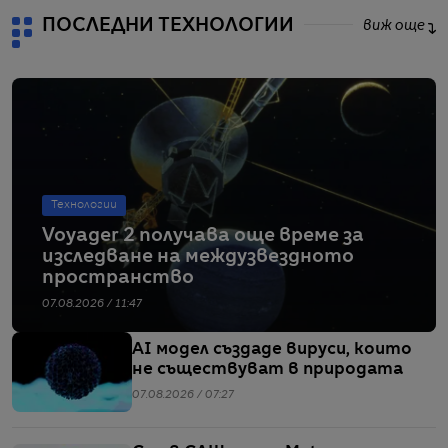
ПОСЛЕДНИ ТЕХНОЛОГИИ
виж още
Технологии
Voyager 2 получава още време за
изследване на междузвездното
пространство
07.08.2026 / 11:47
AI модел създаде вируси, които
не съществуват в природата
07.08.2026 / 07:27