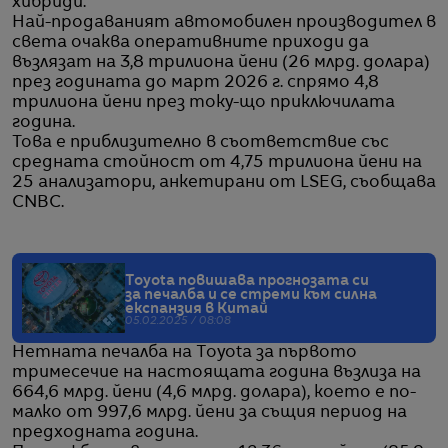
хибриди.
Най-продаваният автомобилен производител в
света очаква оперативните приходи да
възлязат на 3,8 трилиона йени (26 млрд. долара)
през годината до март 2026 г. спрямо 4,8
трилиона йени през току-що приключилата
година.
Това е приблизително в съответствие със
средната стойност от 4,75 трилиона йени на
25 анализатори, анкетирани от LSEG, съобщава
CNBC.
Toyota повишава прогнозата си
за печалба и се стреми към силна
експанзия в Китай
05.02.2025 / 08:08
Нетната печалба на Toyota за първото
тримесечие на настоящата година възлиза на
664,6 млрд. йени (4,6 млрд. долара), което е по-
малко от 997,6 млрд. йени за същия период на
предходната година.