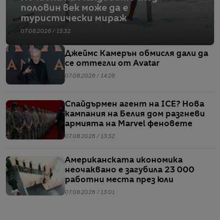
половин век може да е
туристически мираж
07.08.2026 / 15:32
Джеймс Камерън обмисля дали да
се оттегли от Avatar
07.08.2026 / 14:26
Спайдърмен агент на ICE? Нова
кампания на Белия дом разгневи
армията на Marvel феновете
07.08.2026 / 13:32
Американската икономика
неочаквано е загубила 23 000
работни места през юли
07.08.2026 / 13:01