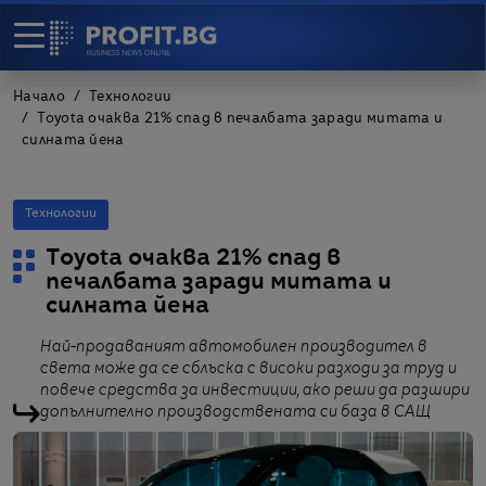
Начало
Технологии
Toyota очаква 21% спад в печалбата заради митата и
силната йена
Технологии
Toyota очаква 21% спад в
печалбата заради митата и
силната йена
Най-продаваният автомобилен производител в
света може да се сблъска с високи разходи за труд и
повече средства за инвестиции, ако реши да разшири
допълнително производствената си база в САЩ