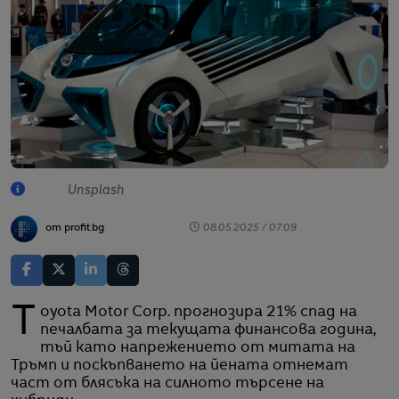
Unsplash
от profit.bg
08.05.2025 / 07:09
Toyota Motor Corp. прогнозира 21% спад на
печалбата за текущата финансова година,
тъй като напрежението от митата на
Тръмп и поскъпването на йената отнемат
част от блясъка на силното търсене на