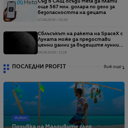
Съд в САЩ осъди Meta да плати
още 567 млн. долара по дело за
безопасността на децата
07.08.2026 / 05:29
Сблъсъкът на ракета на SpaceX с
Луната може да предостави
ценни данни за бъдещите лунни
мисии
06.08.2026 / 11:18
ПОСЛЕДНИ PROFIT
виж още
Живот
Почивка на Малдивите след