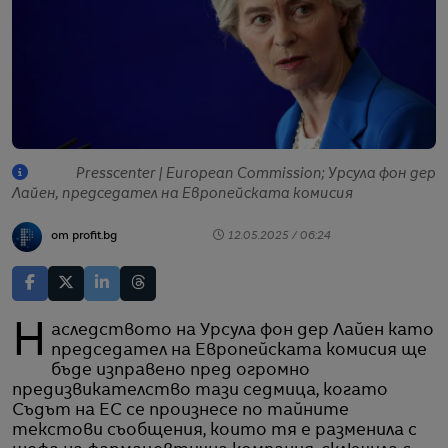
Presscenter | European Commission; Урсула фон дер
Лайен, председател на Европейската комисия
от profit.bg
12.05.2025 / 06:24
Наследството на Урсула фон дер Лайен като
председател на Европейската комисия ще
бъде изправено пред огромно
предизвикателство тази седмица, когато
Съдът на ЕС се произнесе по тайните
текстови съобщения, които тя е разменила с