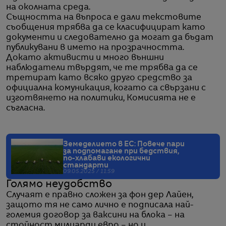
на околната среда.
Същността на въпроса е дали текстовите
съобщения трябва да се класифицират като
документи и следователно да могат да бъдат
публикувани в името на прозрачността.
Докато активисти и много външни
наблюдатели твърдят, че те трябва да се
третират като всяко друго средство за
официална комуникация, когато са свързани с
изготвянето на политики, Комисията не е
съгласна.
Земеделието в ЕС: Повече пари
за подпомагане при бедствия,
по-хлабави екологични
стандарти
09.05.2025 / 11:59
Голямо неудобство
Случаят е правно сложен за фон дер Лайен,
защото тя не само лично е подписала най-
големия договор за ваксини на блока – на
стойност милиарди евро – но и