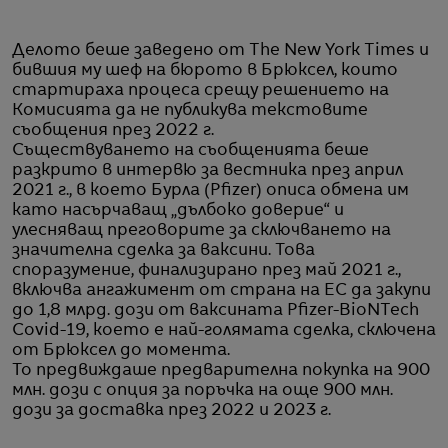
Делото беше заведено от The New York Times и
бившия му шеф на бюрото в Брюксел, които
стартираха процеса срещу решението на
Комисията да не публикува текстовите
съобщения през 2022 г.
Съществуването на съобщенията беше
разкрито в интервю за вестника през април
2021 г., в което Бурла (Pfizer) описа обмена им
като насърчаващ „дълбоко доверие“ и
улесняващ преговорите за сключването на
значителна сделка за ваксини. Това
споразумение, финализирано през май 2021 г.,
включва ангажимент от страна на ЕС да закупи
до 1,8 млрд. дози от ваксината Pfizer-BioNTech
Covid-19, което е най-голямата сделка, сключена
от Брюксел до момента.
То предвиждаше предварителна покупка на 900
млн. дози с опция за поръчка на още 900 млн.
дози за доставка през 2022 и 2023 г.