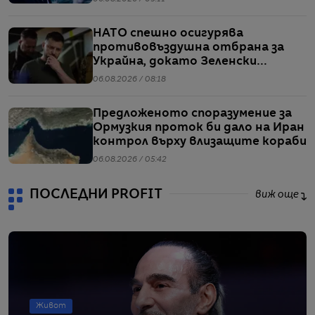
подобна информация
НАТО спешно осигурява
противовъздушна отбрана за
Украйна, докато Зеленски
предупреждава за рязък ръст в
06.08.2026 / 08:18
производството на руски
ракети
Предложеното споразумение за
Ормузкия проток би дало на Иран
контрол върху влизащите кораби
06.08.2026 / 05:42
ПОСЛЕДНИ PROFIT
виж още
Живот