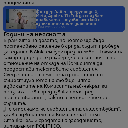
пандемията.
Фон дер Лайен предупреди X,
Meta, Apple и TikTok да спазват
правилата - независимо кой е
изпълнителният директор
21.04.2025 / 07:56
Години на неяснота
В рамките на делото, по което ще бъде
постановено решение в сряда, съдът проведе
заседание в Люксембург през ноември. Голямата
камара даде да се разбере, че е скептична по
отношение на отказа на Комисията да
предостави текстовите съобщения.
След години на неяснота дори относно
съществуването на съобщенията,
адвокатите на Комисията най-накрая ги
признаха. Това предизвика смях сред
присъстващите, както и нетърпение сред
съдиите.
„Не отричаме, че съобщенията съществуват“,
заяви адвокатът на Комисията Паоло
Станканели в средата на заседанието,
цитиран от POLITICO.