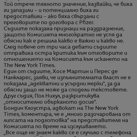
Той отрече тяхното значение, казвайки, че биха
ги запазили – и потенциално биха ги
предоставили – ако бяха свързани с
преговорите по договора с Pfizer.
Съдиите показаха признаци на раздразнение,
защото Комисията многократно не успя да
обясни как е решила какво е важно и какво не.
След повече от три часа дебати съдиите
отправиха остра критика към отговорите и
отношението на Комисията към искането на
The New York Times.
Един от съдиите, Хосе Мартин и Перес де
Нанкларес, заяви, че изпълнителната власт не е
показала „адекватни и усърдни мерки“, за да
обясни защо не може да сподели текстовете.
Друг съдия, Пол Нихул, разкритикува
„относително обърканото досие“.
Бондин Клоустра, адвокат на The New York
Times, коментира, че е „много разочарована от
липсата на подготовка“ на представителя на
Комисията по време на изслушването.
„Все още не знаем какво се е случило с телефона