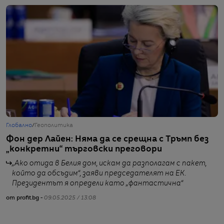
Глобално
/
Геополитика
Г
Фон дер Лайен: Няма да се срещна с Тръмп без
Ф
„конкретни“ търговски преговори
м
л
„Ако отида в Белия дом, искам да разполагам с пакет,
който да обсъдим“, заяви председателят на ЕК.
Президентът я определи като „фантастична“
от profit.bg -
09.05.2025 / 13:08
от