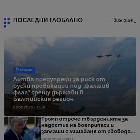
ПОСЛЕДНИ ГЛОБАЛНО
виж още
Глобално
Литва предупреди за риск от
руски провокации под „фалшив
флаг“ срещу държави в
Балтийския регион
06.08.2026 / 11:39
Тръмп отрече твърденията за
недостиг на боеприпаси и
заплаши с лишаване от свобода
хората, които разпространяват
06.08.2026 / 09:11