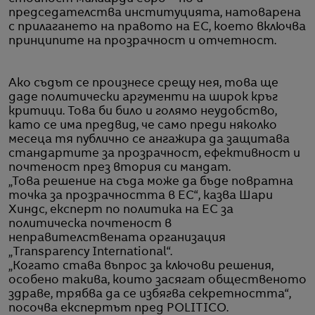
председателства институцията, натоварена
с прилагането на правото на ЕС, което включва
принципите на прозрачност и отчетност.
Ако съдът се произнесе срещу нея, това ще
даде политически аргументи на широк кръг
критици. Това би било и голямо неудобство,
като се има предвид, че само преди няколко
месеца тя публично се ангажира да защитава
стандартите за прозрачност, ефективност и
почтеност през втория си мандат.
„Това решение на съда може да бъде повратна
точка за прозрачността в ЕС“, казва Шари
Хиндс, експерт по политика на ЕС за
политическа почтеност в
неправителствената организация
„Transparency International“.
„Когато става въпрос за ключови решения,
особено такива, които засягат общественото
здраве, трябва да се избягва секретността“,
посочва експертът пред POLITICO.