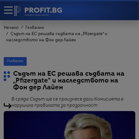
Начало
Глобално
Съдът на ЕС решава съдбата на „Pfizergate“ и
наследството на Фон дер Лайен
Глобално
Съдът на ЕС решава съдбата на
„Pfizergate“ и наследството на
Фон дер Лайен
В сряда Съдът ще се произнесе дали Комисията е
нарушила правилата за прозрачност