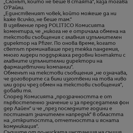
„Слонът, който не беше в стаята“, каза тогава
О’Райли.
„Единственият човек, който можеше да ни
каже всичко, не беше там.“
В изявление пред POLITICO Комисията
коментира, че „никога не е отричала обмена на
текстови съобщения с главния изпълнителен
директор на Pfizer. По онова време, когато
светът преминаваше през тежка пандемия,
много лидери поддържаха редовни контакти с
главните изпълнителни директори на
фармацевтични компании“.
Обменът на текстови съобщения „не означава,
че договорите са били изготвени на това ниво
или дори чрез обмен на текстови съобщения“,
добави тя.
Според Комисията „прозрачността е от
първостепенно значение и за председателя фон
дер Лайен“ и че „през последните години е
постигнат значителен напредък“ в областта
на „откритостта, отчетността и ясната
комуникация“.
Съдиите от по-ниската инстанция на същия