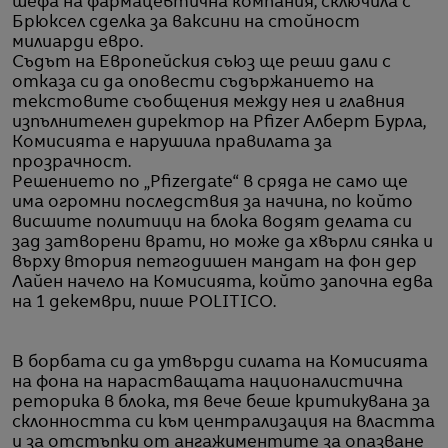
шефа на фармацевтична компания, сключила с
Брюксел сделка за ваксини на стойност
милиарди евро.
Съдът на Европейския съюз ще реши дали с
отказа си да оповести съдържанието на
текстовите съобщения между нея и главния
изпълнителен директор на Pfizer Алберт Бурла,
Комисията е нарушила правилата за
прозрачност.
Решението по „Pfizergate“ в сряда не само ще
има огромни последствия за начина, по който
висшите политици на блока водят делата си
зад затворени врати, но може да хвърли сянка и
върху втория петгодишен мандат на фон дер
Лайен начело на Комисията, който започна едва
на 1 декември, пише POLITICO.
В борбата си да утвърди силата на Комисията
на фона на нарастващата националистична
реторика в блока, тя вече беше критикувана за
склонността си към централизация на властта
и за отстъпки от ангажиментите за опазване