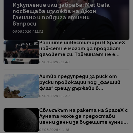
Изкупление или забрава: Met Gala
посвещава изложба на Джон
Галиано и повдига етични
въпроси
06.08.2026 / 12:02
Ранните инвеститори в SpaceX
най-сетне могат да продават
дяловете си. Таймингът не е
идеален
06.08.2026 / 11:48
Литва предупреди за риск от
руски провокации под „фалшив
флаг“ срещу държави в
Балтийския регион
06.08.2026 / 11:39
Сблъсъкът на ракета на SpaceX с
Луната може да предостави
ценни данни за бъдещите лунни
мисии
06.08.2026 / 11:18