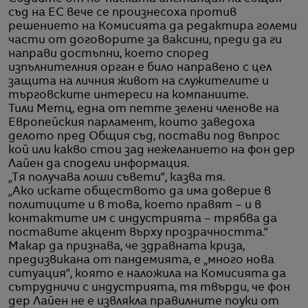
съд на ЕС вече се произнесоха против
решението на Комисията да редактира големи
части от договорите за ваксини, преди да ги
направи достъпни, което според
изпълнителния орган е било направено с цел
защита на личния живот на служителите и
търговските интереси на компаниите.
Тили Метц, една от петте зелени членове на
Европейския парламент, които заведоха
делото пред Общия съд, постави под въпрос
кой или какво стои зад нежеланието на фон дер
Лайен да сподели информация.
„Тя получава лоши съвети“, казва тя.
„Ако искате обществото да има доверие в
политиците и в това, което правят – и в
контактите им с индустрията – трябва да
поставите акцент върху прозрачността.“
Макар да признава, че здравната криза,
предизвикана от пандемията, е „много нова
ситуация“, която е наложила на Комисията да
сътрудничи с индустрията, тя твърди, че фон
дер Лайен не е извлякла правилните поуки от