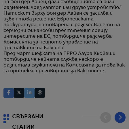
на фон дер Лайен, дали съобщенията са били
разменени чрез лаптоп или друго устройство.“
Натискът върху фон дер Лайен се засилва и
извън това решение. Европейската
прокуратура, натоварена с разследването на
сериозни финансови престъпления срещу
интересите на ЕС, потвърди, че разследва
Комисията за нейното управление на
доставките на ваксини.
През март шефката на EPPO Лаура Кьовеши
потвърди, че нейната служба наскоро е
разпитала служители на Комисията за това как
са протекли преговорите за ваксините.
СВЪРЗАНИ
СТАТИИ