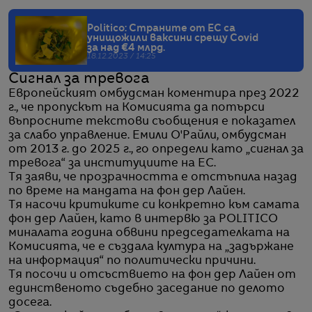
Politico: Страните от ЕС са
унищожили ваксини срещу Covid
за над €4 млрд.
18.12.2023 / 14:25
Сигнал за тревога
Европейският омбудсман коментира през 2022
г., че пропускът на Комисията да потърси
въпросните текстови съобщения е показател
за слабо управление. Емили О'Райли, омбудсман
от 2013 г. до 2025 г., го определи като „сигнал за
тревога“ за институциите на ЕС.
Тя заяви, че прозрачността е отстъпила назад
по време на мандата на фон дер Лайен.
Тя насочи критиките си конкретно към самата
фон дер Лайен, като в интервю за POLITICO
миналата година обвини председателката на
Комисията, че е създала култура на „задържане
на информация“ по политически причини.
Тя посочи и отсъствието на фон дер Лайен от
единственото съдебно заседание по делото
досега.