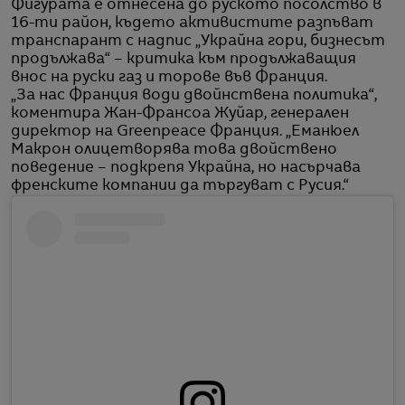
Фигурата е отнесена до руското посолство в
16-ти район, където активистите разпъват
транспарант с надпис „Украйна гори, бизнесът
продължава“ – критика към продължаващия
внос на руски газ и торове във Франция.
„За нас Франция води двойнствена политика“,
коментира Жан-Франсоа Жуйар, генерален
директор на Greenpeace Франция. „Еманюел
Макрон олицетворява това двойствено
поведение – подкрепя Украйна, но насърчава
френските компании да търгуват с Русия.“