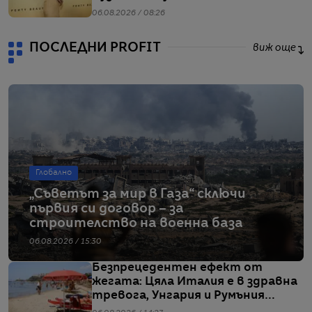
06.08.2026 / 08:26
ПОСЛЕДНИ PROFIT
виж още
Глобално
„Съветът за мир в Газа“ сключи
първия си договор – за
строителство на военна база
06.08.2026 / 15:30
Безпрецедентен ефект от
жегата: Цяла Италия е в здравна
тревога, Унгария и Румъния
пестят електричество