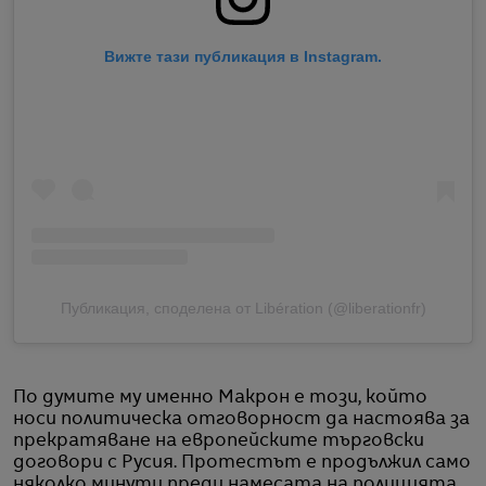
Вижте тази публикация в Instagram.
Публикация, споделена от Libération (@liberationfr)
По думите му именно Макрон е този, който
носи политическа отговорност да настоява за
прекратяване на европейските търговски
договори с Русия. Протестът е продължил само
няколко минути преди намесата на полицията.