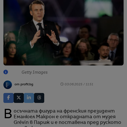
Getty Images
от profit.bg
03.06.2025 / 11:51
Восъчната фигура на френския президент
Еманюел Макрон е открадната от музея
Grévin в Париж и е поставена пред руското