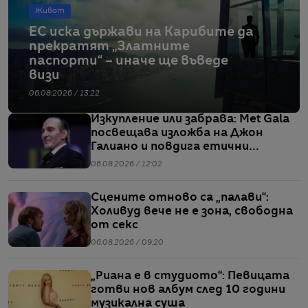
Живот
ЕС иска държави на Карибите да
прекратят „Златните
паспорти“ – иначе ще въведе
визи
06.08.2026 / 13:22
Изкупление или забрава: Met Gala
посвещава изложба на Джон
Галиано и повдига етични
въпроси
06.08.2026 / 12:02
Сцените отново са „палави“:
Холивуд вече не е зона, свободна
от секс
06.08.2026 / 09:20
„Риана е в студиото“: Певицата
готви нов албум след 10 години
музикална суша