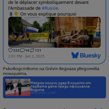
Ръководството на Grévin веднага уведомява
полицията.
Макрон получи удар в лицето от
първата дама преди официална
визита
26.05.2025 / 12:50