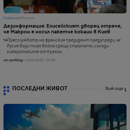
Глобално
/
Светът
Г
Дезинформация: Елисейският дворец отрече,
Е
че Макрон е носил пакетче кокаин в Киев
о
Пресслужбата на френския президент предупреди, че
Русия води тиха война срещу страната и осъди
кибератаките от Кремъл
от profit.bg -
12.05.2025 / 10:58
от
ПОСЛЕДНИ ЖИВОТ
виж още