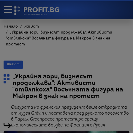
Начало
Живот
„Украйна гори, бизнесът продължава“: Активисти
"отвлякоха" восъчната фигура на Макрон в знак на
протест
Живот
„Украйна гори, бизнесът
продължава“: Активисти
"отвлякоха" восъчната фигура на
Макрон в знак на протест
Фигурата на френския президент беше открадната
от музея Grévin и поставена пред руското посолство
в Париж. Greenpeace протестира срещу
икономическите връзки на Франция с Русия