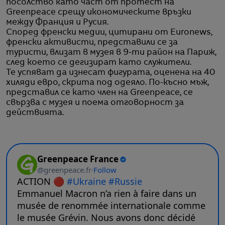
посолство като част от протест на
Greenpeace срещу икономическите връзки
между Франция и Русия.
Според френски медии, цитирани от Euronews,
френски активисти, представили се за
туристи, влизат в музея в 9-ти район на Париж,
след което се дегизират като служители.
Те успяват да изнесат фигурата, оценена на 40
хиляди евро, скрита под одеяло. По-късно мъж,
представил се като член на Greenpeace, се
свързва с музея и поема отговорност за
действията.