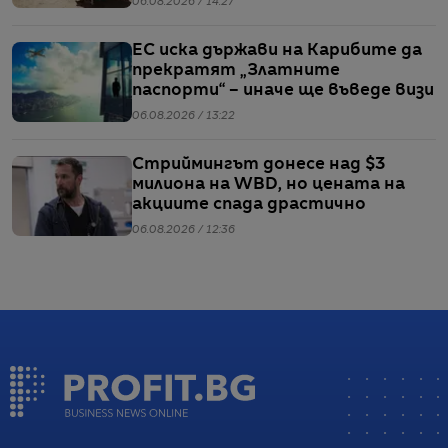
06.08.2026 / 14:27
ЕС иска държави на Карибите да
прекратят „Златните
паспорти“ – иначе ще въведе визи
06.08.2026 / 13:22
Стриймингът донесе над $3
милиона на WBD, но цената на
акциите спада драстично
06.08.2026 / 12:36