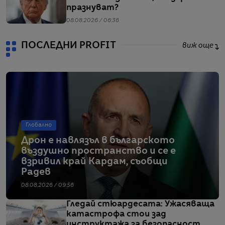
празнуват?
08.08.2026 / 06:36
ПОСЛЕДНИ PROFIT
виж още
Глобално
Дрон е навлязъл в българското
въздушно пространство и се е
взривил край Кардам, съобщи
Радев
08.08.2026 / 09:56
Гледай стюардесата: Ужасяваща
катастрофа стои зад
инструктажа за безопасност