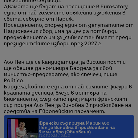
последните седмици.
Двамата ще бъдат на посещение в Eurosatory,
едно от най-големите оръжейни изложения в
света, северно от Париж.
Посещението, според един от депутатите от
Националния сбор, има за цел да потвърди
предложението им за „съвместен билет“ преди
президентските избори през 2027 г.
Льо Пен ще се кандидатира за висшия пост и
ще обещае да номинира Бардела за свой
министър-председател, ако спечели, пише
Politico.
Бардела, който е една от най-силните фигури в
крайната десница, влезе в центъра на
вниманието, след като през март френският
съд призна Льо Пен за виновна в присвояване на
средства на Европейския парламент.
Френски съд призна Марин льо
Пен за виновна в присвояване на
3 млн. евро (Обновена)
31.03.2025 / 08:10