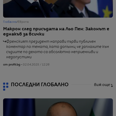
Глобално
/
Европа
Г
Макрон след присъдата на Льо Пен: Законът е
Т
еднакъв за всички
Френският президент направи първи публичен
коментар по темата, като допълни, че заплахите към
съдиите по делото са абсолютно неприемливи и
от
недопустими
от profit.bg -
02.04.2025 / 12:26
ПОСЛЕДНИ ГЛОБАЛНО
виж още