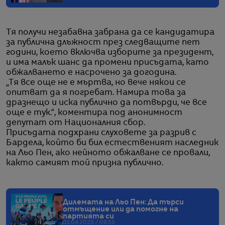
Тя получи незабавна забрана да се кандидатира
за публична длъжност през следващите пет
години, което включва изборите за президент,
и има малък шанс да промени присъдата, като
обжалването е насрочено за догодина.
„Тя все още не е мъртва, но вече някои се
опитват да я погребат. Намира това за
дразнещо и иска публично да потвърди, че все
още е тук.“, коментира под анонимност
депутат от Националния сбор.
Присъдата подхрани слуховете за разрив с
Бардела, който би бил естественият наследник
на Льо Пен, ако нейното обжалване се провали,
както самият той призна публично.
Дилемата на Льо Пен: Да търси
отмъщение или да помогне на
партията си
01.04.2025 / 06:55