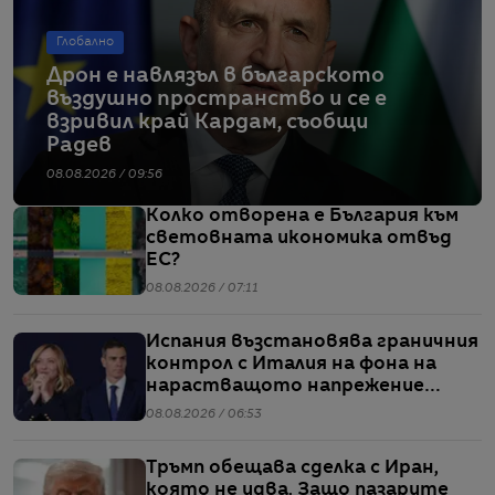
Глобално
Дрон е навлязъл в българското
въздушно пространство и се е
взривил край Кардам, съобщи
Радев
08.08.2026 / 09:56
Колко отворена е България към
световната икономика отвъд
ЕС?
08.08.2026 / 07:11
Испания възстановява граничния
контрол с Италия на фона на
нарастващото напрежение
заради мигрантите
08.08.2026 / 06:53
Тръмп обещава сделка с Иран,
която не идва. Защо пазарите