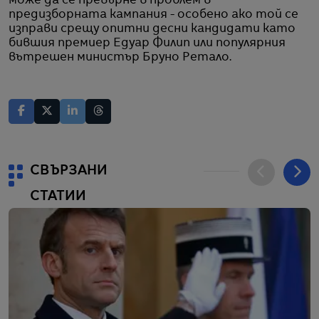
може да се превърне в проблем в
предизборната кампания - особено ако той се
изправи срещу опитни десни кандидати като
бившия премиер Едуар Филип или популярния
вътрешен министър Бруно Ретало.
СВЪРЗАНИ
СТАТИИ