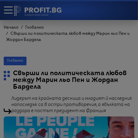
Начало
Глобално
Свърши ли политическата любов между Марин льо Пен и
Жордан Бардела
Глобално
Свърши ли политическата любов
между Марин льо Пен и Жордан
Бардела
Лидерът на крайната десница и младият й наследник
напоследък са в остри противоречия, а ябълката на
раздора е постът президент на Франция