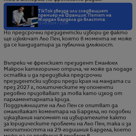
TikTok звезда или следващият
премиер на Франция: Пътят на
Жордан Бардела до властта
11.06.2024 / 12:36
Но предсрочни президентски избори де факто
ще изключат Льо Пен, която в момента не може
да се кандидатира за публична длъжност.
Въпреки че френският президент Еманюел
Макрон категорично отрича, че може да подаде
оставка и да предизвика предсрочни
президентски избори преди края на мандата си
през 2027 г., политическите му опоненти
редовно призовават за това като изход от
парламентарната криза.
Поддръжниците на Льо Пен се опитват да
омаловажат коментара на Бардела, но подобни
изказвания напомнят на избирателите както
за юридическите проблеми на Льо Пен, така и за
неопитността на 29-годишния Бардела, което