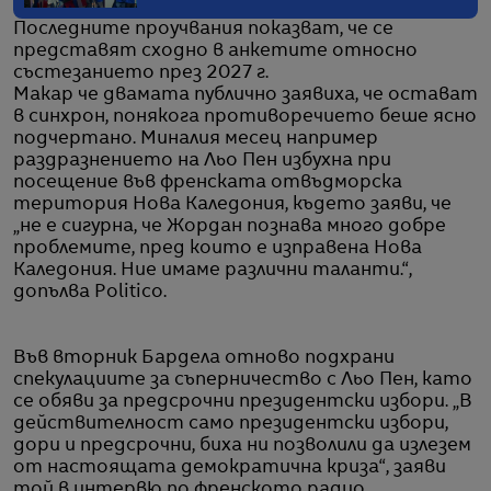
Последните проучвания показват, че се
представят сходно в анкетите относно
състезанието през 2027 г.
Макар че двамата публично заявиха, че остават
в синхрон, понякога противоречието беше ясно
подчертано. Миналия месец например
раздразнението на Льо Пен избухна при
посещение във френската отвъдморска
територия Нова Каледония, където заяви, че
„не е сигурна, че Жордан познава много добре
проблемите, пред които е изправена Нова
Каледония. Ние имаме различни таланти.“,
допълва Politico.
Във вторник Бардела отново подхрани
спекулациите за съперничество с Льо Пен, като
се обяви за предсрочни президентски избори. „В
действителност само президентски избори,
дори и предсрочни, биха ни позволили да излезем
от настоящата демократична криза“, заяви
той в интервю по френското радио.