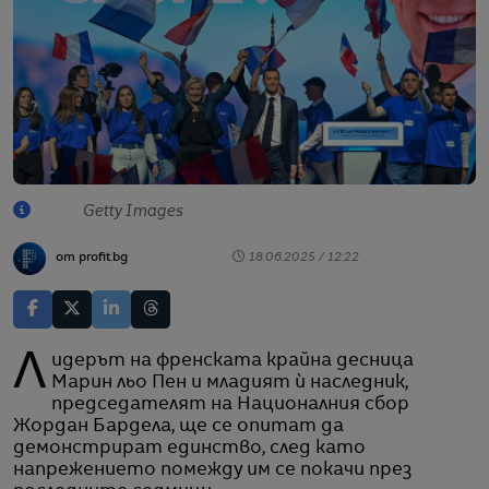
Getty Images
от profit.bg
18.06.2025 / 12:22
Лидерът на френската крайна десница
Марин льо Пен и младият ѝ наследник,
председателят на Националния сбор
Жордан Бардела, ще се опитат да
демонстрират единство, след като
напрежението помежду им се покачи през