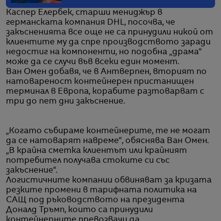
Каспер Елербек, старши мениджър в
германската компания DHL, посочва, че
закъсненията все още не са принудили никой от
клиентите му да спре производството заради
недостиг на компоненти, но подобна „драма“
може да се случи във всеки един момент.
Ван Омен добавя, че в Антверпен, вторият по
натовареност контейнерен пристанищен
терминал в Европа, корабите разтоварват с
три до пет дни закъснение.
„Когато събираме контейнерите, те не могат
да се натоварят навреме“, обяснява Ван Омен.
„В крайна сметка клиентът или крайният
потребител получава стоките си със
закъснение“.
Логистичните компании обвиняват за кризата
резките промени в тарифната политика на
САЩ под ръководството на президента
Доналд Тръмп, които са принудили
контейнерните превозвачи да