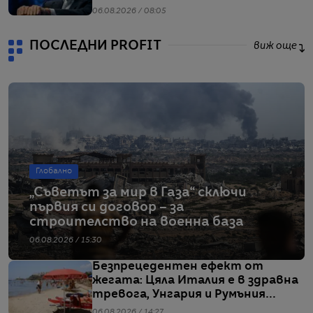
ливъридж
06.08.2026 / 08:05
ПОСЛЕДНИ PROFIT
виж още
Глобално
„Съветът за мир в Газа“ сключи
първия си договор – за
строителство на военна база
06.08.2026 / 15:30
Безпрецедентен ефект от
жегата: Цяла Италия е в здравна
тревога, Унгария и Румъния
пестят електричество
06.08.2026 / 14:27