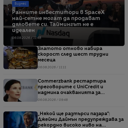
Бизнес
Ранните инвеститори в SpaceX
най-сетне могат да продават
дяловете си. Таймингът не е
идеален
06.08.2026 / 11:48
Златото отново набира
скорост след шест трудни
месеца
06.08.2026 / 11:11
Commerzbank рестартира
преговорите с UniCredit и
надмина очакванията за
тримесечието
06.08.2026 / 09:48
„Някой ще разтърси пазара“:
Джейми Даймън предупреждава за
рекордно високо ниво на