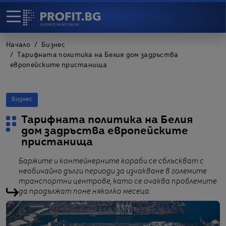
Начало
Бизнес
Тарифната политика на Белия дом задръства
европейските пристанища
Бизнес
Тарифната политика на Белия
дом задръства европейските
пристанища
Баржите и контейнерните кораби се сблъскват с
необичайно дълги периоди за изчакване в големите
транспортни центрове, като се очаква проблемите
да продължат поне няколко месеца