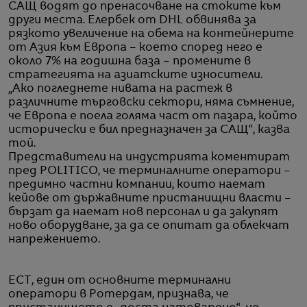
САЩ водят до пренасочване на стоките към
други места. Елербек от DHL обвинява за
рязкото увеличение на обема на контейнерите
от Азия към Европа – което според него е
около 7% на годишна база – промените в
стратегията на азиатските износители.
„Ако погледнете нивата на растеж в
различните търговски сектори, няма съмнение,
че Европа е поела голяма част от пазара, който
исторически е бил предназначен за САЩ“, казва
той.
Представители на индустрията коментират
пред POLITICO, че терминалните оператори –
предимно частни компании, които наемат
кейове от държавните пристанищни власти –
бързат да наемат нов персонал и да закупят
ново оборудване, за да се опитат да облекчат
напрежението.
ECT, един от основните терминални
оператори в Ротердам, признава, че