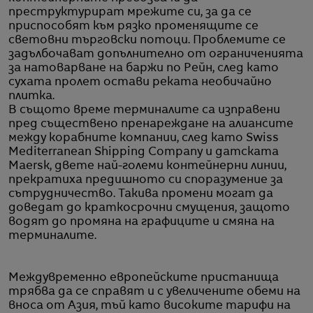
преструктурират мрежите си, за да се
приспособят към рязко променящите се
световни търговски потоци. Проблемите се
задълбочават допълнително от ограниченията
за натоварване на баржи по Рейн, след като
сухата пролет остави реката необичайно
плитка.
В същото време терминалите са изправени
пред съществено пренареждане на алиансите
между корабните компании, след като Swiss
Mediterranean Shipping Company и датската
Maersk, двете най-големи контейнерни линии,
прекратиха предишното си споразумение за
сътрудничество. Такива промени могат да
доведат до краткосрочни смущения, защото
водят до промяна на графиците и смяна на
терминалите.
Междувременно европейските пристанища
трябва да се справят и с увеличените обеми на
вноса от Азия, тъй като високите тарифи на