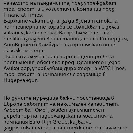
началото на пандемията, предупреждават
транспортни и логистични компании пред
Financial Times.
Баржите чакат с дни, за да вземат стоки, а
контейнерните кораби се сблъскват с дълги
чакания, като се очаква проблемите – най-
тежкo изразени в пристанищата на Ротердам,
Антверпен и Хамбург – да продължат поне
няколко месеца.
„Всички големи транспортни центрове са
препълнени“, обяснява пред изданието Цезар
Луикенаар, управляващ директор на WEC Lines,
транспортна компания със седалище в
Нидерландия.
По думите му редица важни пристанища в
Европа работят на максимален капацитет.
Алберт ван Омен, главен изпълнителен
директор на нидерландската логистична
компания Euro-Rijn Group, казва, че
задръстванията са най-тежките от началото