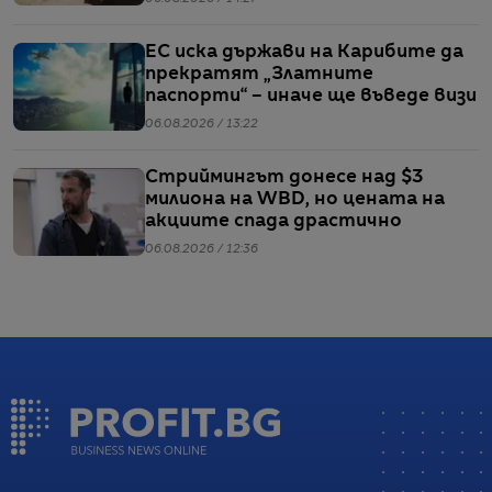
ЕС иска държави на Карибите да
прекратят „Златните
паспорти“ – иначе ще въведе визи
06.08.2026 / 13:22
Стриймингът донесе над $3
милиона на WBD, но цената на
акциите спада драстично
06.08.2026 / 12:36