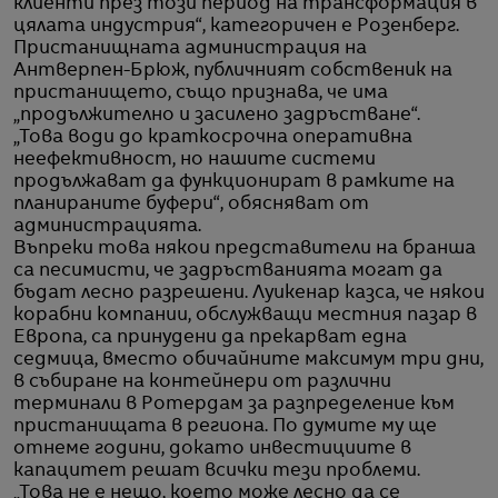
клиенти през този период на трансформация в
цялата индустрия“, категоричен е Розенберг.
Пристанищната администрация на
Антверпен-Брюж, публичният собственик на
пристанището, също признава, че има
„продължително и засилено задръстване“.
„Това води до краткосрочна оперативна
неефективност, но нашите системи
продължават да функционират в рамките на
планираните буфери“, обясняват от
администрацията.
Въпреки това някои представители на бранша
са песимисти, че задръстванията могат да
бъдат лесно разрешени. Луикенар казса, че някои
корабни компании, обслужващи местния пазар в
Европа, са принудени да прекарват една
седмица, вместо обичайните максимум три дни,
в събиране на контейнери от различни
терминали в Ротердам за разпределение към
пристанищата в региона. По думите му ще
отнеме години, докато инвестициите в
капацитет решат всички тези проблеми.
„Това не е нещо, което може лесно да се