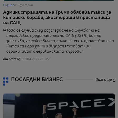
Бизнес
/
Индустрии
Б
Администрацията на Тръмп обявява такси за
B
китайски кораби, акостиращи в пристанища
л
на САЩ
Това се случва след разследване на Службата на
търговския представител на САЩ (USTR), което
заключва, че действията, политиките и практиките на
от
Китай са неразумни и възпрепятстват или
ограничават американската търговия
от profit.bg -
18.04.2025 / 13:27
ПОСЛЕДНИ БИЗНЕС
виж още