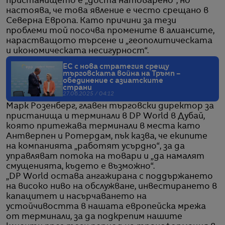
пристанището е „доста натоварено“, но
настоява, че това явление е често срещано в
Северна Европа. Като причини за тези
проблеми той посочва промените в алиансите,
нарастващото търсене и „геополитическата
и икономическата несигурност“.
ЕС с нова стратегия срещу
търговската война на Тръмп –
обединение с азиатските
страни
27.06.2025 / 04:12
Марк Розенберг, главен търговски директор за
пристанища и терминали в DP World в Дубай,
която притежава терминали в места като
Антверпен и Ротердам, пък казва, че екипите
на компанията „работят усърдно“, за да
управляват потока на товари и „да намалят
смущенията, където е възможно“.
„DP World остава ангажирана с поддържането
на високо ниво на обслужване, инвестирането в
капацитет и насърчаването на
устойчивостта в нашата европейска мрежа
от терминали, за да подкрепим нашите