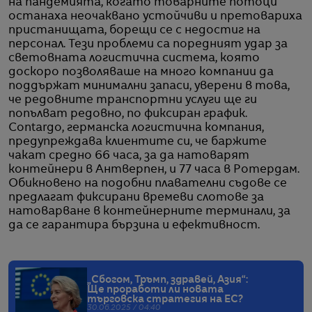
на пандемията, когато товарните потоци
останаха неочаквано устойчиви и претовариха
пристанищата, борещи се с недостиг на
персонал. Тези проблеми са поредният удар за
световната логистична система, която
доскоро позволяваше на много компании да
поддържат минимални запаси, уверени в това,
че редовните транспортни услуги ще ги
попълват редовно, по фиксиран график.
Contargo, германска логистична компания,
предупреждава клиентите си, че баржите
чакат средно 66 часа, за да натоварят
контейнери в Антверпен, и 77 часа в Ротердам.
Обикновено на подобни плавателни съдове се
предлагат фиксирани времеви слотове за
натоварване в контейнерните терминали, за
да се гарантира бързина и ефективност.
„Сбогом, Тръмп, здравей, Азия“:
Ще проработи ли новата
търговска стратегия на ЕС?
30.06.2025 / 04:40