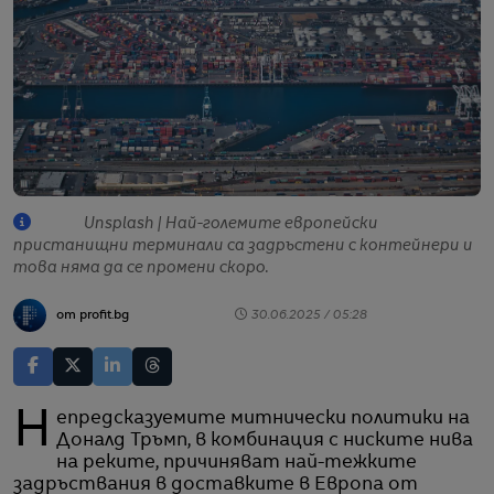
Unsplash | Най-големите европейски
пристанищни терминали са задръстени с контейнери и
това няма да се промени скоро.
от profit.bg
30.06.2025 / 05:28
Непредсказуемите митнически политики на
Доналд Тръмп, в комбинация с ниските нива
на реките, причиняват най-тежките
задръствания в доставките в Европа от