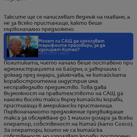
Таксите ще се начисляват веднъж на плаване, а
не за всяко пристанище, както беше
първоначално предложено.
Могат ли САЩ да използват
тарифните преговори, за да
изолират Китай?
16.04.2025 / 06:27
Политиката, чието начало беше поставено при
администрацията на Байдън, и завършила с
доклад през януари, заключава, че китайската
корабостроителна индустрия има
несправедливо предимство. Това дава
възможност на правителството на САЩ да
наложи високи такси върху китайски кораби,
пристигащи в американски пристанища.
Първоначалното предложение предвиждаше
такса за обслужване до 1 милион долара за всеки
оператор, собственост на Китай (като Cosco).
За оператори, които не са китайска
собственост, но използват кораби, построени