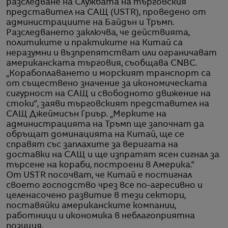
разследване на Службата на търговския
представител на САЩ (USTR), проведено от
администрациите на Байдън и Тръмп.
Разследването заключва, че действията,
политиките и практиките на Китай са
неразумни и възпрепятстват или ограничават
американската търговия, съобщава CNBC.
„Корабоплаването и морският транспорт са
от съществено значение за икономическата
сигурност на САЩ и свободното движение на
стоки“, заяви търговският представител на
САЩ Джеймисън Гриър. „Мерките на
администрацията на Тръмп ще започнат да
обръщат доминацията на Китай, ще се
справят със заплахите за веригата на
доставки на САЩ и ще изпратят ясен сигнал за
търсене на кораби, построени в Америка.“
От USTR посочват, че Китай е постигнал
своето господство чрез все по-агресивно и
целенасочено развитие в тези сектори,
поставяйки американските компании,
работници и икономика в неблагоприятна
позиция.