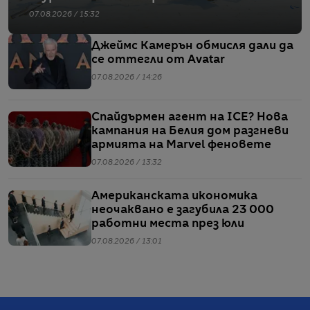
07.08.2026 / 15:32
Джеймс Камерън обмисля дали да
се оттегли от Avatar
07.08.2026 / 14:26
Спайдърмен агент на ICE? Нова
кампания на Белия дом разгневи
армията на Marvel феновете
07.08.2026 / 13:32
Американската икономика
неочаквано е загубила 23 000
работни места през юли
07.08.2026 / 13:01