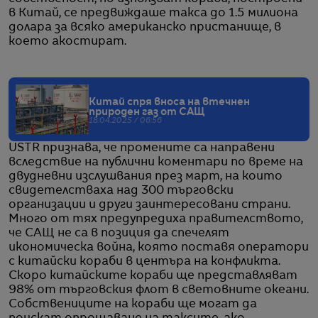
в Китай, се предвиждаше такса до 1.5 милиона
долара за всяко американско пристанище, в
което акостират.
Китай спря вноса на втечнен
природен газ от САЩ
18.04.2025 / 06:56
USTR признава, че промените са направени
вследствие на публични коментари по време на
двудневни изслушвания през март, на които
свидетелстваха над 300 търговски
организации и други заинтересовани страни.
Много от тях предупредиха правителството,
че САЩ не са в позиция да спечелят
икономическа война, която поставя оператори
с китайски кораби в центъра на конфликта.
Скоро китайските кораби ще представляват
98% от търговския флот в световните океани.
Собствениците на кораби ще могат да