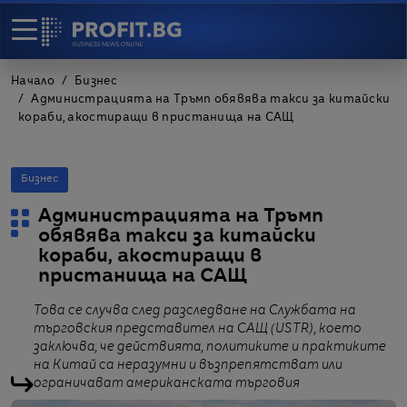
Начало
Бизнес
Администрацията на Тръмп обявява такси за китайски
кораби, акостиращи в пристанища на САЩ
Бизнес
Администрацията на Тръмп
обявява такси за китайски
кораби, акостиращи в
пристанища на САЩ
Това се случва след разследване на Службата на
търговския представител на САЩ (USTR), което
заключва, че действията, политиките и практиките
на Китай са неразумни и възпрепятстват или
ограничават американската търговия