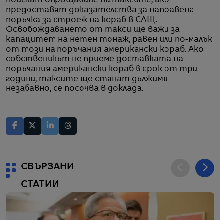
поискат опрощаване на таксите, ако
предоставят доказателства за направена
поръчка за строеж на кораб в САЩ.
Освобождаването от такси ще важи за
капацитет на нетен тонаж, равен или по-малък
от този на поръчания американски кораб. Ако
собственикът не приеме доставката на
поръчания американски кораб в срок от три
години, таксите ще станат дължими
незабавно, се посочва в доклада.
СВЪРЗАНИ
СТАТИИ