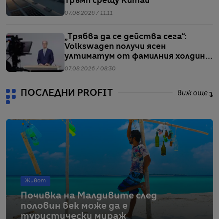
Тръмп срещу Китай
07.08.2026 / 11:11
„Трябва да се действа сега“:
Volkswagen получи ясен
ултиматум от фамилния холдинг
начело на групата
07.08.2026 / 08:30
ПОСЛЕДНИ PROFIT
виж още
Живот
Почивка на Малдивите след
половин век може да е
туристически мираж