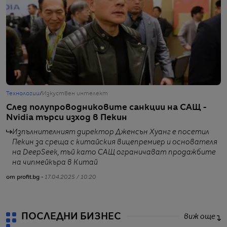
Технологии
/
Изкуствен интелект
Г
След полупроводниковите санкции на САЩ -
О
Nvidia търси изход в Пекин
П
Изпълнителният директор Дженсън Хуанг е посетил
Пекин за среща с китайския вицепремиер и основателя
на DeepSeek, тъй като САЩ ограничават продажбите
на чипмейкъра в Китай
от
от profit.bg -
17.04.2025 / 10:20
ПОСЛЕДНИ БИЗНЕС
виж още