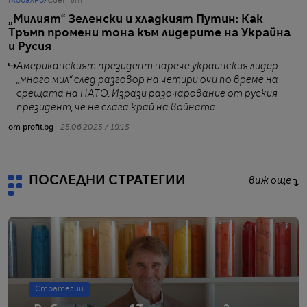
Глобално
/
Светът
Г
„Милият“ Зеленски и хладкият Путин: Как
М
Тръмп промени тона към лидерите на Украйна
н
и Русия
Американският президент нарече украинския лидер
„много мил“ след разговор на четири очи по време на
срещата на НАТО. Изрази разочарование от руския
от
президент, че не слага край на войната
от profit.bg -
25.06.2025 / 19:15
ПОСЛЕДНИ СТРАТЕГИИ
виж още
Стратегии