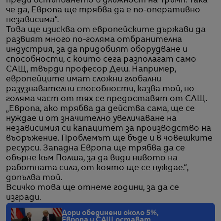
преди встъпването в длъжност на Тръмп. Така
че да, Европа ще трябва да е по-оперативно
независима“.
Това ще изисква от европейските държави да
развият много по-голяма отбранителна
индустрия, за да придобият оборудване и
способности, с които сега разполагат само
САЩ, твърди професор Деш. Например,
европейците имат сложни глобални
разузнавателни способности, казва той, но
голяма част от тях се предоставят от САЩ.
„Европа, ако трябва да действа сама, ще се
нуждае и от значително увеличаване на
независимия си капацитет за производство на
въоръжение. Проблемът ще бъде и в човешките
ресурси. Западна Европа ще трябва да се
обърне към Полша, за да види нивото на
работната сила, от която ще се нуждае.“,
допълва той.
Всичко това ще отнеме години, за да се
изгради.
Дори обединени около 5%,
Европа и САЩ остават