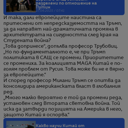
разделени по отношение на
Путин
27.06.2025 / 07:41
И така, дали европейците наистина са
притеснени от непредсказуемостта на Тръмп,
за да направят най-драматичната промяна в
архитектурата на сигурността след края на
Студената война?
„Това допринесе“, допълва професор Трубовиц.
„Но по-фундаменталното е, че при Тръмп
политиката в САЩ се промени. Приоритетите
се промениха. За коалицията MAGA Китай е по-
голям проблем от Русия. Това може би не е вярно
за европейците.“
И според професор Милани Тръмп се опитва да
консолидира американската власт в глобалния
ред.
„Много малко вероятно е той да промени реда,
установен след Втората световна война. Той
иска да затвърди позицията на Америка в него,
защото Китай я оспорва.“
Какво научи Китай от