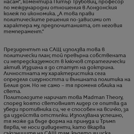
насам“, коментира Питър Трубовиц, професор
по международни отношения в Лондонския
колеж по икономика. „А това прави
политическите решения по-зависими от
характера му, предпочитанията, от неговия
темперамент.“
Президентът на САЩ използва това в
политически план; той превърна собствената
си непредсказуемост в ключов стратегически
актив. Издигна я до статут на доктрина.
Личностната му характеристика сега
определя сигурността и външната политика на
Белия дом. Но не само – тя променя облика на
света.
Политолозите наричат това Madman Theory,
според която световният лидер се опитва да
убеди противника си, че е способен на всичко, за
да издейства отстъпки. Използвана успешно,
тя може да бъде форма на принуда и Тръмп
вярва, че носи дивиденти, като вкарва
съюзниците на САЩ там, където ги иска.