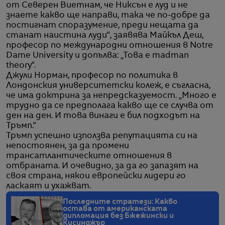
от Северен Виетнам, че Никсън е луд и не
знаете какво ще направи, така че по-добре да
постигнат споразумение, преди нещата да
станат наистина луди“, заявява Майкъл Деш,
професор по международни отношения в Notre
Dame University и допълва: „Това е madman
theory“.
Джули Норман, професор по политика в
Лондонския университетски колеж, е съгласна,
че има доктрина за непредсказуемост. „Много е
трудно да се предполага какво ще се случва от
ден на ден. И това винаги е бил подходът на
Тръмп.“
Тръмп успешно използва репутацията си на
непостоянен, за да промени
трансатлантическите отношения в
отбраната. И очевидно, за да го запазят на
своя страна, някои европейски лидери го
ласкаят и ухажват.
Последните стратези: Какво
остава от американската
дипломация без Бжежински и
Кисинджър