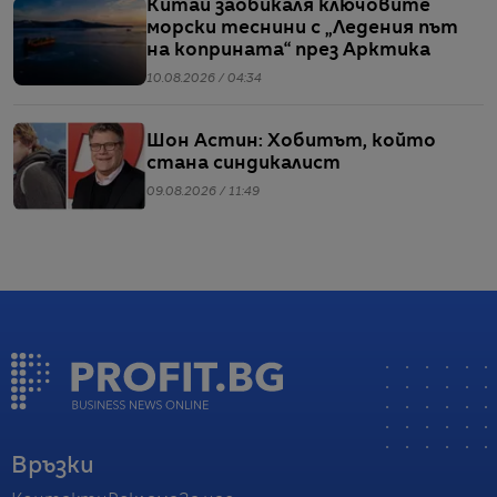
Китай заобикаля ключовите
морски теснини с „Ледения път
на коприната“ през Арктика
10.08.2026 / 04:34
Шон Астин: Хобитът, който
стана синдикалист
09.08.2026 / 11:49
Връзки