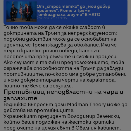
От „строг татко“ до „мой добър
приятел“: Рюте и Тръмп
„откраднаха шоуто“ в НАТО
26.06.2025 / 10:05
Точно това може да се окаже слабост в
доктрината на Тръмп за непредсказуемост:
подобни действия може да се основават на
идеята, че Тръмп жадува за обожание. Или че
търси краткосрочни победи, като ги
предпочита пред дългите и сложни процеси.
Ако случаят е такъв и предположението, това
ограничава способността на Тръмп да заблуди
противниците, по-скоро има добре установени
и ясно документирани черти на характера,
които те вече са осъзнали.
Противници, неподвластни на чара и
заплахите
Възниква въпросът дали Madman Theory може да
действа на противниците.
Украинският президент Володимир Зеленски,
който беше подложен на жестоки критики
пред очите на целия свят в Овалния кабинет,