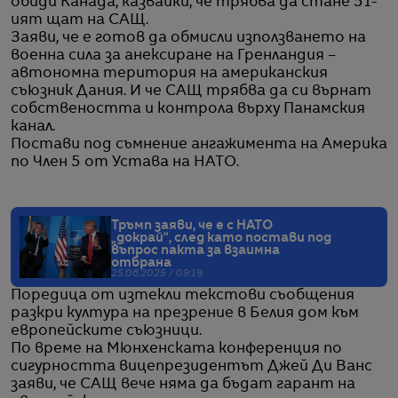
обиди Канада, казвайки, че трябва да стане 51-
ият щат на САЩ.
Заяви, че е готов да обмисли използването на
военна сила за анексиране на Гренландия –
автономна територия на американския
съюзник Дания. И че САЩ трябва да си върнат
собствеността и контрола върху Панамския
канал.
Постави под съмнение ангажимента на Америка
по Член 5 от Устава на НАТО.
Тръмп заяви, че е с НАТО
„докрай“, след като постави под
въпрос пакта за взаимна
отбрана
25.06.2025 / 09:19
Поредица от изтекли текстови съобщения
разкри култура на презрение в Белия дом към
европейските съюзници.
По време на Мюнхенската конференция по
сигурността вицепрезидентът Джей Ди Ванс
заяви, че САЩ вече няма да бъдат гарант на