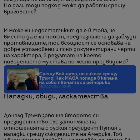
Но дали този подход може да работи срещу
враговете?
И може ли недостатъкът да е в това, че
вместо да е хитрост, предназначена да заблуди
противниците, той всъщност се основава на
добре установени и ясно документирани черти
на характера, в резултат на което
поведението му става по-лесно предвидимо?
Срещу войната, но никога срещу
Тръмп: Как MAGA попада в капана
на собствената си реторика
19.06.2025 / 09:49
Нападки, обиди, ласкателства
Доналд Тръмп започна второто си
президентство със затопляне на
отношенията с руския президент Путин и
нападки срещу съюзниците на Америка. Той