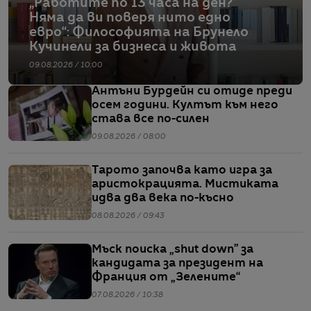
„Работите по 13 часа на ден?
Няма да ви поверя нито едно
евро“: Философията на Брунело
Кучинели за бизнеса и живота
09.08.2026 / 10:00
Антъни Бурдейн си отиде преди
осем години. Култът към него
става все по-силен
09.08.2026 / 08:00
Тарото започва като игра за
аристокрацията. Мистиката
идва два века по-късно
08.08.2026 / 09:43
Мъск поиска „shut down” за
кандидата за президент на
Франция от „Зелените“
07.08.2026 / 10:38