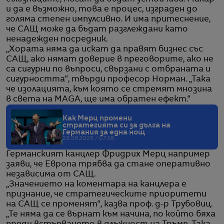
и да е възможно, това е процес, изграден до
голяма степен импулсивно. И има притеснение,
че САЩ може да бъдат разглеждани като
ненадежден посредник.
„Хората няма да искат да правят бизнес със
САЩ, ако нямат доверие в преговорите, ако не
са сигурни по въпроси, свързани с отбраната и
сигурността“, твърди професор Норман. „Така
че изолацията, към която се стремят мнозина
в света на MAGA, ще има обратен ефект.“
Как Мерц промени
стратегията си за дълга на
Германия за една нощ
23.06.2025 / 07:56
Германският канцлер Фридрих Мерц например
заяви, че Европа трябва да стане оперативно
независима от САЩ.
„Значението на коментара на канцлера е
признание, че стратегическите приоритети
на САЩ се променят“, казва проф. д-р Трубовиц.
„Те няма да се върнат към начина, по който бяха