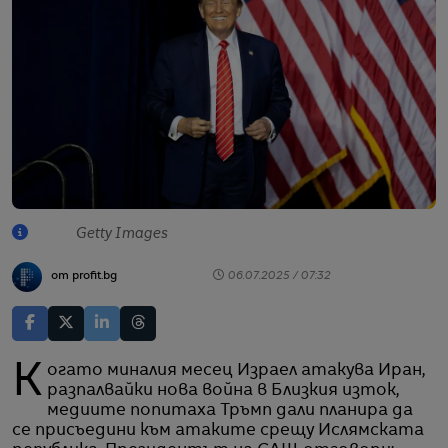
Getty Images
от profit.bg
06.07.2025 / 07:32
Когато миналия месец Израел атакува Иран,
разпалвайки нова война в Близкия изток,
медиите попитаха Тръмп дали планира да
се присъедини към атаките срещу Ислямската