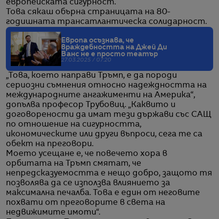
европейската сигурност.
Това сякаш обърна страницата на 80-
годишната трансатлантическа солидарност.
Европа осъзнава, че
враждебността на Джей Ди
Ванс не е просто театър
27.03.2025 / 07:20
„Това, което направи Тръмп, е да породи
сериозни съмнения относно надеждността на
международните ангажименти на Америка“,
допълва професор Трубовиц. „Каквито и
договорености да имат тези държави със САЩ
по отношение на сигурността,
икономическите или други въпроси, сега те са
обект на преговори.
Моето усещане е, че повечето хора в
орбитата на Тръмп смятат, че
непредсказуемостта е нещо добро, защото тя
позволява да се използва влиянието за
максимална печалба. Това е един от неговите
похвати от преговорите в света на
недвижимите имоти“.