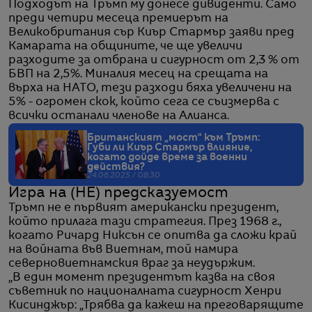
Подходът на Тръмп му донесе дивиденти. Само
преди четири месеца премиерът на
Великобритания сър Киър Стармър заяви пред
Камарата на общините, че ще увеличи
разходите за отбрана и сигурност от 2,3 % от
БВП на 2,5%. Миналия месец на срещата на
върха на НАТО, тези разходи бяха увеличени на
5% - огромен скок, който сега се съизмерва с
всички останали членове на Алианса.
Британският „мост“ към Тръмп:
Губи ли Киър Стармър влияние,
когато дойде време за военни
действия?
24.06.2025 / 08:30
Игра на (НЕ) предсказуемост
Тръмп не е първият американски президент,
който прилага тази стратегия. През 1968 г.,
когато Ричард Никсън се опитва да сложи край
на войната във Виетнам, той намира
северновиетнамския враг за неудържим.
„В един момент президентът казва на своя
съветник по националната сигурност Хенри
Кисинджър: „Трябва да кажеш на преговарящите