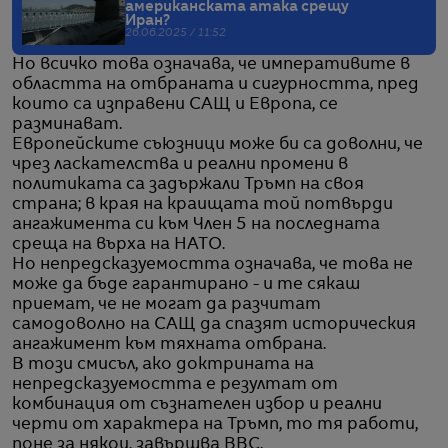
американската атака срещу
Иран?
26.06.2025 / 11:52
Но всичко това означава, че императивите в
областта на отбраната и сигурността, пред
които са изправени САЩ и Европа, се
разминават.
Европейските съюзници може би са доволни, че
чрез ласкателства и реални промени в
политиката са задържали Тръмп на своя
страна; в края на краищата той потвърди
ангажимента си към Член 5 на последната
среща на върха на НАТО.
Но непредсказуемостта означава, че това не
може да бъде гарантирано - и те сякаш
приемат, че не могат да разчитат
самодоволно на САЩ да спазят историческия
ангажимент към тяхната отбрана.
В този смисъл, ако доктрината на
непредсказуемостта е резултат от
комбинация от съзнателен избор и реални
черти от характера на Тръмп, то тя работи,
поне за някои, завършва BBC.