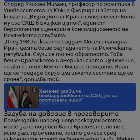
Според Мохсен Милани, професор по политика в
Университета на Южна Флорида и автор на
книгата „Възходът на Иран и съперничеството
му със САЩ в Близкия изток“, един от
вероятните сценарии е консолидирането на
Ислямската република.
„През 1980 г., когато Саддам Хюсеин нападна
Иран, целта беше разпадането на Ислямската
република. Случи се точно обратното. Това
беше израелското и американското изчисление,
че ако се отървем от висшестоящите, Иран
ще се предаде бързо или цялата система ще се
срине.“, допълва той.
Хаменей заяви, че
бомбардировките на САЩ „не са
постигнали нищо“
26.06.2025 / 11:54
Загуба на доверие в преговорите
Поглеждайки напред, непредсказуемостта
може да не подейства на враговете, но не е
ясно дали промените, които донесе сред
съюзниците, могат да бъдат устойчиви. Макар