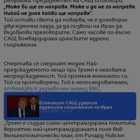
република. Президентът на САЩ отговори:
„Може би ще го направя. Може и да не го направя.
Никой не знае какво ще направя“.
Той остави света да повярва, че е договорил
двуседмична пауза, за да позволи на Иран да
възобнови преговорите. Само часове по-късно
САЩ бомбардираха иранските ядрени
съоръжения.
Очертава се следният модел: Най-
предсказуемото нещо при Тръмп е неговата
непредсказуемост. Той променя мнението си.
Той си противоречи. Той е непоследователен,
отбелязва в задълбочен анализ BBC
.
Ескалация: САЩ удариха
ядрените съоръжения на Иран
22.06.2025 / 05:04
„Тръмп е създал силно централизирана политика,
вероятно най-централизираната поне във
външнополитически план, от Ричард Никсън