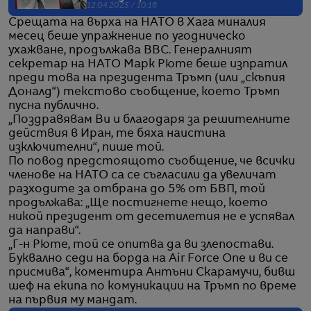
12.04.2025 / 10:16
Срещата на върха на НАТО в Хага миналия
месец беше упражнение по угодническо
ухажване, продължава BBC. Генералният
секретар на НАТО Марк Рюте беше изпратил
преди това на президента Тръмп (или „скъпия
Доналд“) текстово съобщение, което Тръмп
пусна публично.
„Поздравявам Ви и благодаря за решителните
действия в Иран, те бяха наистина
изключителни“, пише той.
По повод предстоящото съобщение, че всички
членове на НАТО са се съгласили да увеличат
разходите за отбрана до 5% от БВП, той
продължава: „Ще постигнете нещо, което
никой президент от десетилетия не е успявал
да направи“.
„Г-н Рюте, той се опитва да ви злепостави.
Буквално седи на борда на Air Force One и ви се
присмива“, коментира Антъни Скарамучи, бивш
шеф на екипа по комуникации на Тръмп по време
на първия му мандат.