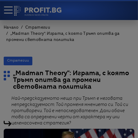
Начало
Стратегии
„Madman Theory“: Играта, с която Тръмп опитва да
промени световната политика
Стратегии
„Madman Theory“: Играта, с която
Тръмп опитва да промени
световната политика
Най-предсказуемото нещо при Тръмп е неговата
непредсказуемост: Той променя мнението си. Той си
противоречи. Той е непоследователен. Дали обаче
това са определени черти от характера му или
целенасочена стратегия?