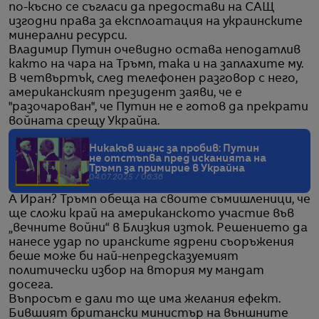
по-късно се съгласи да предостави на САЩ
изгодни права за експлоатация на украинските
минерални ресурси.
Владимир Путин очевидно остава неподатлив
както на чара на Тръмп, така и на заплахите му.
В четвъртък, след телефонен разговор с него,
американският президент заяви, че е
"разочарован", че Путин не е готов да прекрати
войната срещу Украйна.
Никакъв шанс за пробив: Путин
не отстъпва пред исканията на
Тръмп за примирие в Украйна
04.07.2025 / 06:36
А Иран? Тръмп обеща на своите съмишленици, че
ще сложи край на американското участие във
„вечните войни“ в Близкия изток. Решението да
нанесе удар по иранските ядрени съоръжения
беше може би най-непредсказуемият
политически избор на втория му мандат
досега.
Въпросът е дали то ще има желания ефект.
Бившият британски министър на външните