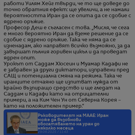
работи Уилям Хейг твърди, че то ще доведе до
точно обратния ефект: ще увеличи, а не намали
вероятността Иран да се опита да се сдобие с
ядрено оръжие.
Професор Деш е съгласен с това. „Мисля, че сега
е много вероятно Иран да вземе решение да се
сдобие с ядрено оръжие. Така че няма да се
изненадам, ако направят всичко възможно, за да
завършат пълния горивен цикъл и да проведат
ядрен опит.
Урокът от Саддам Хюсеин и Муамар Кадафи не
е забравен за други диктатори, изправени пред
САЩ и потенциална смяна на режима. Така че
иранците отчаяно ще изпитват нужда от
крайно възпиращо средство и ще гледат на
Саддам и Кадафи като на отрицателни
примери, а на Ким Чен Ун от Северна Корея –
като на положителен пример.“
Ръководителят на МААЕ: Иран
може да възобнови
обогатяването на уран до
няколко месеца
29.06.2025 / 11:43