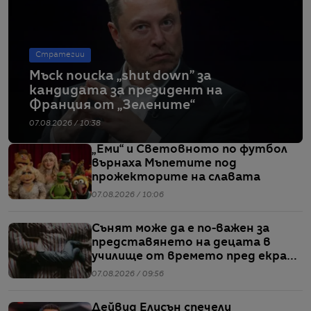
Стратегии
Мъск поиска „shut down” за
кандидата за президент на
Франция от „Зелените“
07.08.2026 / 10:38
„Еми“ и Световното по футбол
върнаха Мъпетите под
прожекторите на славата
07.08.2026 / 10:06
Сънят може да е по-важен за
представянето на децата в
училище от времето пред екран
или храненето, сочи проучване
07.08.2026 / 09:56
Дейвид Елисън спечели