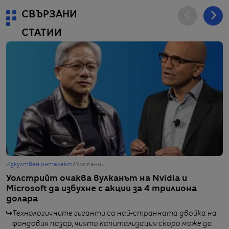
СВЪРЗАНИ
СТАТИИ
Изкуствен интелект
/
Компании
Б
Уолстрийт очаква вулканът на Nvidia и
„
Microsoft да избухне с акции за 4 трилиона
а
долара
Технологичните гиганти са най-странната двойка на
фондовия пазар, чиято капитализация скоро може да