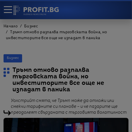
Начало
Бизнес
Тръмп отново разпалва търговската война, но
инвеститорите все още не изпадат в паника
Бизнес
Тръмп отново разпалва
търговската война, но
инвеститорите все още не
изпадат в паника
Уолстрийт смята, че Тръмп може да отложи или
смекчи тарифните си планове – и че пазарите ще
преодолеят свързаната с търговията волатилност