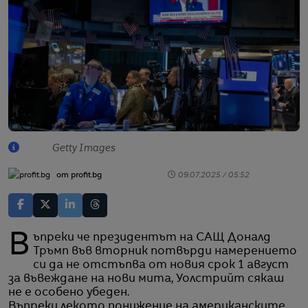
Getty Images
от profit.bg
09.07.2025 / 05:52
Въпреки че президентът на САЩ Доналд
Тръмп във вторник потвърди намерението
си да не отстъпва от новия срок 1 август
за въвеждане на нови мита, Уолстрийт сякаш
не е особено убеден.
Въпреки лекото понижение на американските