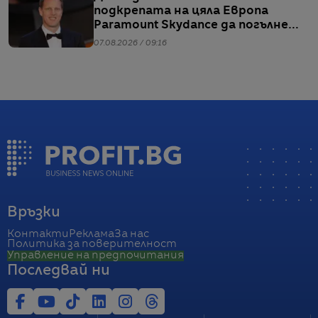
подкрепата на цяла Европа
Paramount Skydance да погълне
WBD
07.08.2026 / 09:16
Връзки
Контакти
Реклама
За нас
Политика за поверителност
Управление на предпочитания
Последвай ни