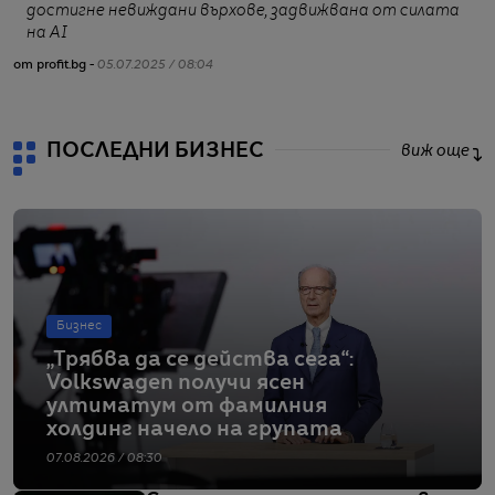
достигне невиждани върхове, задвижвана от силата
от
на AI
от profit.bg -
05.07.2025 / 08:04
ПОСЛЕДНИ БИЗНЕС
виж още
Бизнес
„Трябва да се действа сега“:
Volkswagen получи ясен
ултиматум от фамилния
холдинг начело на групата
07.08.2026 / 08:30