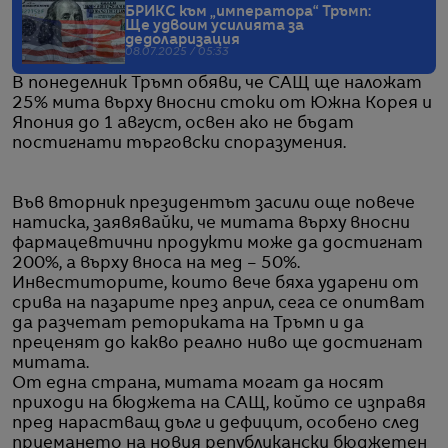
БРИКС към „императора“ Тръмп:
Ще удвоим усилията за
дедоларизация
08.07.2025 / 05:33
В понеделник Тръмп обяви, че САЩ ще наложат
25% мита върху вносни стоки от Южна Корея и
Япония до 1 август, освен ако не бъдат
постигнати търговски споразумения.
Във вторник президентът засили още повече
натиска, заявявайки, че митата върху вносни
фармацевтични продукти може да достигнат
200%, а върху вноса на мед – 50%.
Инвеститорите, които вече бяха ударени от
срива на пазарите през април, сега се опитват
да разчетат реториката на Тръмп и да
преценят до какво реално ниво ще достигнат
митата.
От една страна, митата могат да носят
приходи на бюджета на САЩ, който се изправя
пред нарастващ дълг и дефицит, особено след
приемането на новия републикански бюджетен