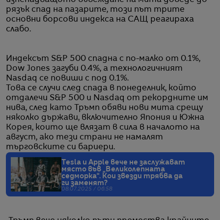
рязък спад на пазарите, този път трите
основни борсови индекса на САЩ реагираха
слабо.
Индексът S&P 500 спадна с по-малко от 0.1%,
Dow Jones загуби 0.4%, а технологичният
Nasdaq се повиши с под 0.1%.
Това се случи след спада в понеделник, който
отдалечи S&P 500 и Nasdaq от рекордните им
нива, след като Тръмп обяви нови мита срещу
няколко държави, включително Япония и Южна
Корея, които ще влязат в сила в началото на
август, ако тези страни не намалят
търговските си бариери.
Tesla и Apple вече не заслужават
място във „Великолепната
седморка“. Кои звезди трябва да
ги заменят?
08.07.2025 / 06:58