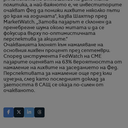
политика, а най-важното е, че инвеститорите
очакват Фед да понижи лихвите няколко пъти
до края на годината“, казва Шахтър пред
MarketWatch. „Затова пазарът е склонен да
пренебрегне шума около митата и да се
фокусира върху по-оптимистичната
перспектива за акциите.“
Очакванията клонят към намаляване на
основния лихвен процент през септември.
Според инструмента FedWatch на CME
пазарите оценяват на 63% вероятността от
намаление на лихвите на заседанието на Фед.
Перспективата за намаление още през юли
изчезна, след като последният доклад за
заетостта в САЩ се оказа по-силен от
очакваното.