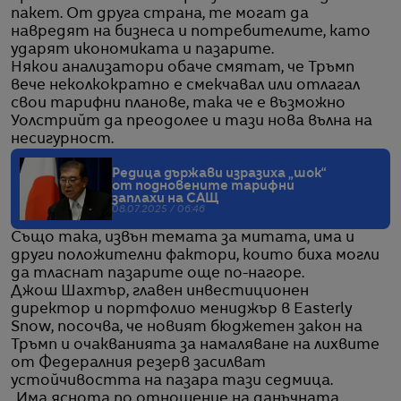
пакет. От друга страна, те могат да
навредят на бизнеса и потребителите, като
ударят икономиката и пазарите.
Някои анализатори обаче смятат, че Тръмп
вече неколкократно е смекчавал или отлагал
свои тарифни планове, така че е възможно
Уолстрийт да преодолее и тази нова вълна на
несигурност.
Редица държави изразиха „шок“
от подновените тарифни
заплахи на САЩ
08.07.2025 / 06:46
Също така, извън темата за митата, има и
други положителни фактори, които биха могли
да тласнат пазарите още по-нагоре.
Джош Шахтър, главен инвестиционен
директор и портфолио мениджър в Easterly
Snow, посочва, че новият бюджетен закон на
Тръмп и очакванията за намаляване на лихвите
от Федералния резерв засилват
устойчивостта на пазара тази седмица.
„Има яснота по отношение на данъчната