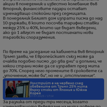
акции в понеделник и известно колебание във
вторник, финансовите пазари остават
изненадващо спокойни през седмицата.
В понеделник Белият дом изпрати писма до над
10 държави, в които посочва тарифни ставки
между 25% и 40%, които ще бъдат въведени,
ако до 1 август не бъдат постигнати нови
търговски споразумения.
По време на заседание на кабинета във вторник
Тръмп заяви, че Европейският съюз може да
очаква подобно писмо „до два дни“ и допълни, че
някои страни може да се изправят пред мита
до 70%. Според него промените в сроковете са
„уточнение, може би“, но не и „отстъпление“.
Уолстрийт е на червено след
обявените от Тръмп 25% мита
върху стоки от Япония и Южна
Корея
07.07.2025 / 17:14
За разлика от преди три месеца, когато
изненадващото въвеждане на мита доведе до