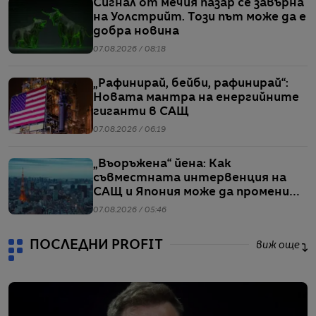
Сигнал от мечия пазар се завърна
на Уолстрийт. Този път може да е
добра новина
07.08.2026 / 08:18
„Рафинирай, бейби, рафинирай“:
Новата мантра на енергийните
гиганти в САЩ
07.08.2026 / 06:19
„Въоръжена“ йена: Как
съвместната интервенция на
САЩ и Япония може да промени
глобалните валутни пазари
07.08.2026 / 05:46
ПОСЛЕДНИ PROFIT
виж още