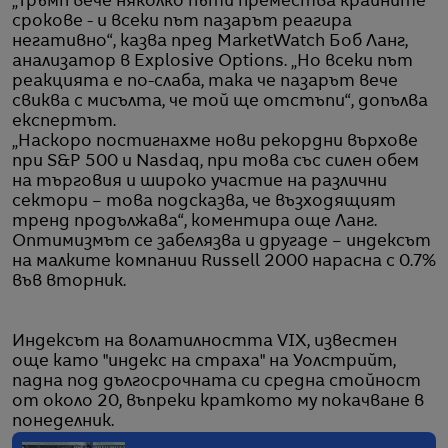
„Тръмп вече няколко пъти премества крайните
срокове - и всеки път пазарът реагира
негативно“, казва пред MarketWatch Боб Ланг,
анализатор в Explosive Options. „Но всеки път
реакцията е по-слаба, така че пазарът вече
свиква с мисълта, че той ще отстъпи“, допълва
експертът.
„Наскоро постигнахме нови рекордни върхове
при S&P 500 и Nasdaq, при това със силен обем
на търговия и широко участие на различни
сектори – това подсказва, че възходящият
тренд продължава“, коментира още Ланг.
Оптимизмът се забелязва и другаде – индексът
на малките компании Russell 2000 нарасна с 0.7%
във вторник.
Индексът на волатилността VIX, известен
още като "индекс на страха" на Уолстрийт,
падна под дългосрочната си средна стойност
от около 20, въпреки краткото му покачване в
понеделник.