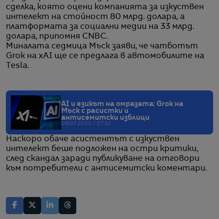
сделка, която оцени компанията за изкуствен
интелект на стойност 80 млрд. долара, а
платформата за социални медии на 33 млрд.
долара, припомня CNBC.
Миналата седмица Мъск заяви, че чатботът
Grok на xAI ще се предлага в автомобилите на
Tesla.
AI и езикът на омразата: Grok на
Мъск с расистки и
антисемитски изблици
09.07.2025 / 07:51
Наскоро обаче асистентът с изкуствен
интелект беше подложен на остри критики,
след скандал заради публикуване на отговори
към потребители с антисемитски коментари.