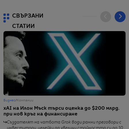
СВЪРЗАНИ
СТАТИИ
Бизнес
/
Компании
Б
xAI на Илон Мъск търси оценка до $200 млрд.
Б
при нов кръг на финансиране
с
Създателят на чатбота Grok води ранни преговори с
инвеститори, целейки да увеличи стойността си до 10