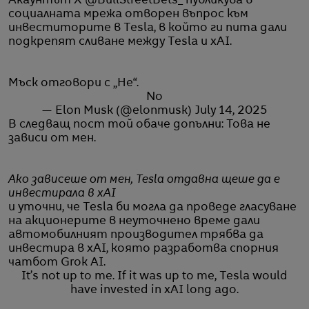
Акаунтът X @BullStreetBets_ публикува в
социалната мрежа отворен въпрос към
инвеститорите в Tesla, в който ги пита дали
подкрепят сливане между Tesla и xAI.
Мъск отговори с „Не“.
No
— Elon Musk (@elonmusk)
July 14, 2025
В следващ пост той обаче допълни: Това не
зависи от мен.
Ако зависеше от мен, Tesla отдавна щеше да е
инвестирала в xAI
и уточни, че Tesla би могла да проведе гласуване
на акционерите в неуточнено време дали
автомобилният производител трябва да
инвестира в xAI, която разработва спорния
чатбот Grok AI.
It’s not up to me. If it was up to me, Tesla would
have invested in xAI long ago.