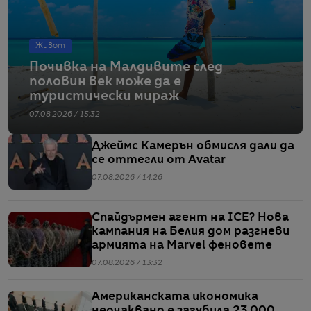
Живот
Почивка на Малдивите след
половин век може да е
туристически мираж
07.08.2026 / 15:32
Джеймс Камерън обмисля дали да
се оттегли от Avatar
07.08.2026 / 14:26
Спайдърмен агент на ICE? Нова
кампания на Белия дом разгневи
армията на Marvel феновете
07.08.2026 / 13:32
Американската икономика
неочаквано е загубила 23 000