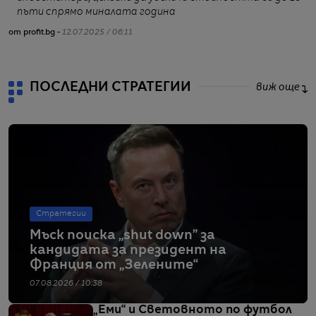
пъти спрямо миналата година
от profit.bg -
12.07.2025 / 06:11
от
ПОСЛЕДНИ СТРАТЕГИИ
виж още
Стратегии
Мъск поиска „shut down” за
кандидата за президент на
Франция от „Зелените“
07.08.2026 / 10:38
„Еми“ и Световното по футбол