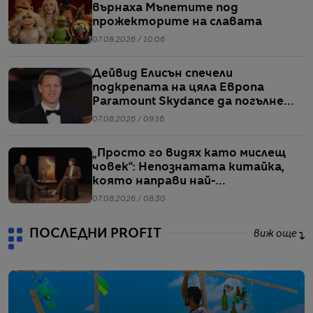
върнаха Мъпетите под
прожекторите на славата
07.08.2026 / 10:06
Дейвид Елисън спечели
подкрепата на цяла Европа
Paramount Skydance да погълне
WBD
07.08.2026 / 09:16
„Просто го видях като мислещ
човек“: Непознатата китайка,
която направи най-
коментираното интервю с
07.08.2026 / 08:30
Кристофър Нолан
ПОСЛЕДНИ PROFIT
виж още