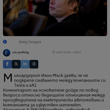
Getty Images
от profit.bg
14.07.2025 / 08:27
Милиардерът Илон Мъск заяви, че не
подкрепя сливането между компаниите си
Tesla и xAI.
Коментарът на основателя дойде по повод
въпроси относно бъдещите отношения между
производителя на електрически автомобили и
компанията за изкуствен интелект.