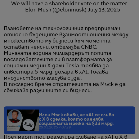
We will have a shareholder vote on the matter.
— Elon Musk (@elonmusk)
July 13, 2025
Плановете на технологичния предприемач
относно бъдещите взаимоотношения между
множеството му бизнеси към момента
остават неясни, отбелязва CNBC.
Миналата година милиардерът попита
последователите си в платформата за
социални медии X дали Tesla трябва да
инвестира 5 млрд. долара в xAI. Тогава
мнозинството гласува с „да“.
В последно време стратегията на Мъск е да
сближава различните си бизнеси.
Илон Мъск обяви, че xAI се слива
с X в сделка, която оценява
социалната мрежа на $33 млрд.
29.03.2025 / 07:29
През март той реализира сливане на xAI и X в