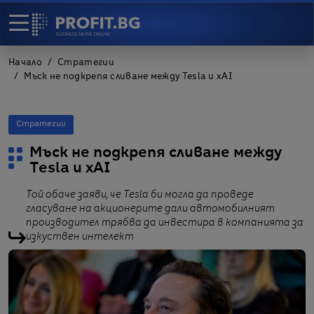
Начало
Стратегии
Мъск не подкрепя сливане между Tesla и xAI
Стратегии
Мъск не подкрепя сливане между
Tesla и xAI
Той обаче заяви, че Tesla би могла да проведе
гласуване на акционерите дали автомобилният
производител трябва да инвестира в компанията за
изкуствен интелект