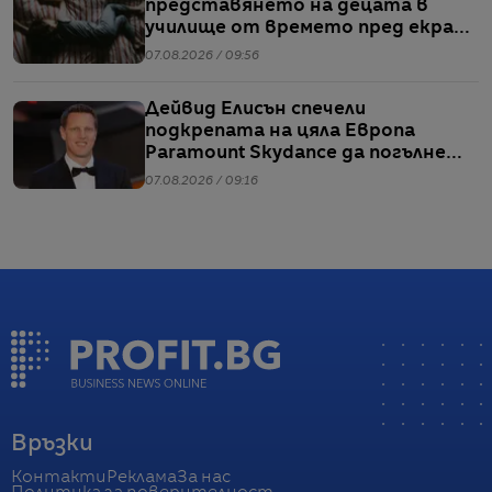
представянето на децата в
училище от времето пред екран
или храненето, сочи проучване
07.08.2026 / 09:56
Дейвид Елисън спечели
подкрепата на цяла Европа
Paramount Skydance да погълне
WBD
07.08.2026 / 09:16
Връзки
Контакти
Реклама
За нас