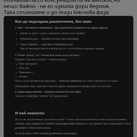
обичайната си консумацията на алкохол, но
нещо важно - не го излъгах дори веднъж.
Така стигнахме и до тази ключова фаза: