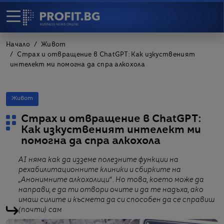
Начало
Живот
Страх и отвращение в ChatGPT: Как изкуственият
интелект ми помогна да спра алкохола
Живот
Страх и отвращение в ChatGPT:
Как изкуственият интелект ми
помогна да спра алкохола
AI няма как да изземе полезните функции на
рехабилитационните клиники и сбирките на
„Анонимните алкохолици“ . Но това, което може да
направи, е да ти отвори очите и да те надъха, ако
имаш силите и късмета да си способен да се справиш
(почти) сам