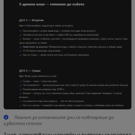
Планът за останалите дни се повтаряше до
известна степен