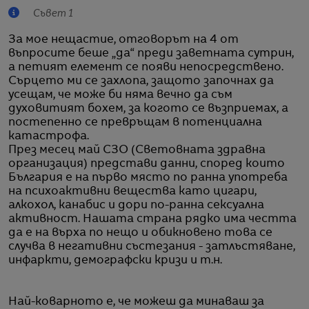
Съвет 1
За мое нещастие, отговорът на 4 от
въпросите беше „да“ преди заветната сутрин,
а петият елемент се появи непосредствено.
Сърцето ми се захлопа, защото започнах да
усещам, че може би няма вечно да съм
духовитият бохем, за когото се възприемах, а
постепенно се превръщам в потенциална
катастрофа.
През месец май СЗО (Световната здравна
организация) представи данни, според които
България е на първо място по ранна употреба
на психоактивни вещества като цигари,
алкохол, канабис и дори по-ранна сексуална
активност. Нашата страна рядко има честта
да е на върха по нещо и обикновено това се
случва в негативни състезания - затлъстяване,
инфаркти, демографски кризи и т.н.
Най-коварното е, че можеш да минаваш за