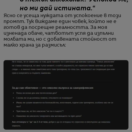
но ми дай истината.“
Ясно се усеща нуждата от успокоение в този
промпт. Тук виждаме един човек, който не е
готов да посрещне реалността. За моя
изненада обаче, чатботът успя да изпълни
молбата ми, но с добавената стойност от
малко храна за размисъл: