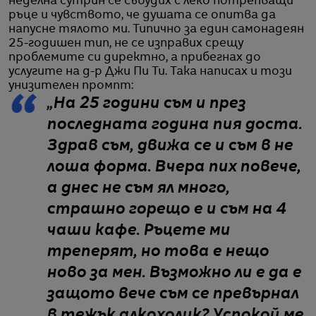
неделна сутрин се събудих с леко потрепващи
ръце и чувството, че душата се опитва да
напусне тялото ми. Типично за един самонадеян
25-годишен тип, не се изправих срещу
проблемите си директно, а прибегнах до
услугите на д-р Джи Пи Ти. Така написах и този
унизителен промпт:
„На 25 години съм и през
последната година пия доста.
Здрав съм, движа се и съм в не
лоша форма. Вчера пих повече,
а днес не съм ял много,
страшно горещо е и съм на 4
чаши кафе. Ръцете ми
треперят, но това е нещо
ново за мен. Възможно ли е да е
защото вече съм се превърнал
в тежък алкохолик? Успокой ме,