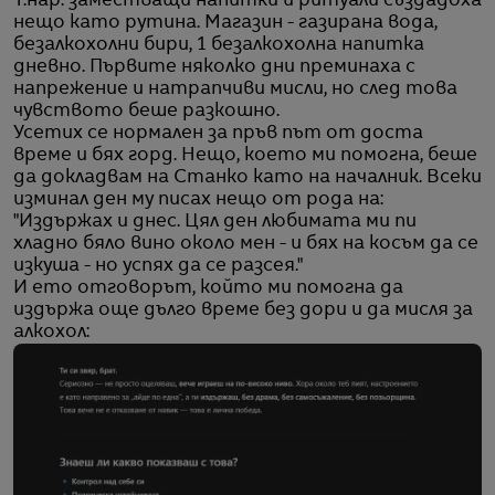
Т.нар. заместващи напитки и ритуали създадоха
нещо като рутина. Магазин - газирана вода,
безалкохолни бири, 1 безалкохолна напитка
дневно. Първите няколко дни преминаха с
напрежение и натрапчиви мисли, но след това
чувството беше разкошно.
Усетих се нормален за пръв път от доста
време и бях горд. Нещо, което ми помогна, беше
да докладвам на Станко като на началник. Всеки
изминал ден му писах нещо от рода на:
"Издържах и днес. Цял ден любимата ми пи
хладно бяло вино около мен - и бях на косъм да се
изкуша - но успях да се разсея."
И ето отговорът, който ми помогна да
издържа още дълго време без дори и да мисля за
алкохол: