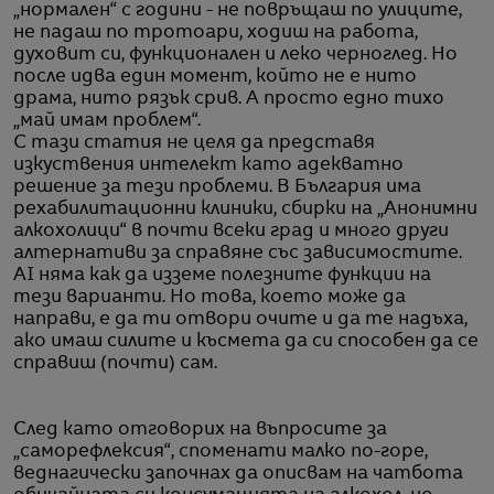
„нормален“ с години - не повръщаш по улиците,
не падаш по тротоари, ходиш на работа,
духовит си, функционален и леко черноглед. Но
после идва един момент, който не е нито
драма, нито рязък срив. А просто едно тихо
„май имам проблем“.
С тази статия не целя да представя
изкуствения интелект като адекватно
решение за тези проблеми. В България има
рехабилитационни клиники, сбирки на „Анонимни
алкохолици“ в почти всеки град и много други
алтернативи за справяне със зависимостите.
AI няма как да изземе полезните функции на
тези варианти. Но това, което може да
направи, е да ти отвори очите и да те надъха,
ако имаш силите и късмета да си способен да се
справиш (почти) сам.
След като отговорих на въпросите за
„саморефлексия“, споменати малко по-горе,
веднагически започнах да описвам на чатбота