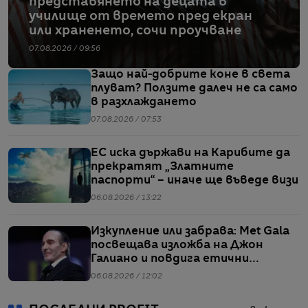
представянето на децата в
училище от времето пред екран
или храненето, сочи проучване
07.08.2026 / 09:56
Защо най-добрите коне в света
плуват? Ползите далеч не са само
в разхлаждането
07.08.2026 / 07:53
ЕС иска държави на Карибите да
прекратят „Златните
паспорти“ – иначе ще въведе визи
06.08.2026 / 13:22
Изкупление или забрава: Met Gala
посвещава изложба на Джон
Галиано и повдига етични
въпроси
06.08.2026 / 12:02