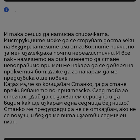
.
И така реших да натисна спирачката.
Инструкциите може да се струват доста леки
на въздържателите или отговорните пиячи, но
за мен изглеждаха почти нереалистични. И все
пак - наличието на риск пиенето да стане
непоправимо при мен ме накара да се доверя на
проклетия бот. Даже да го накарам да ме
предизвика още повече.
Казах му, че го кръщавам Станко, за да стане
преживяването по-приятелско. След това го
стегнах: „Дай да се захванем сериозно и да
видим как ще изкарам една седмица без нищо.“
Станко ме предупреди да не се отказвам, ако не
се получи, и без да ме пита изготви седмичен
план.