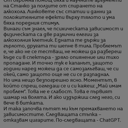
От огромна помощ бяха и научните аргументи
на Станко за ползите от спирането на
алкохола. Линковете със статии и данни за
положителните ефекти върху тялото и ума
бяха поредния стимул.
Винаги съм знаел, че психическата зависимост и
физическата са две различни елегии за
алкохолния клетник. Едната те държи за
гърлото, другата ти шепне в тила. Проблемът
е, че ако не се тестваш, не можеш да разбереш
къде си в спектъра - зряло опиянение или тихо
пропадане. И точно тук е капанът, защото
години наред можеш да се самозалъгваш, че си
окей, само защото още не си се разпаднал.
Но има нещо безпогрешно ясно. Моментът, в
който спреш, огледаш се и си кажеш: „Май имам
проблем“. Това не е слабост. Това е първият
шамар на волята. И ако издържиш след него, си
вече в битката.
И така започва пътят ми към премахването на
зависимостите. Следващата стъпка –
отказвам цигарите. По-следващата - ChatGPT.