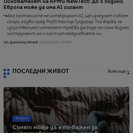
Основателят на KPMG NewTech: До 5 години
Р
Европа може да има АI гигант
м
Ако компаниите не интегрират AI, ще изчезнат съвсем
скоро, казва пред Profit Каспър Гулдагър. Той вярва, че
изкуственият интелект трябва да бъде не само бизнес
инструмент, но и част от ежедневието ни
от Димитър Илчев -
01.07.2025 / 04:39
о
ПОСЛЕДНИ ЖИВОТ
виж още
Живот
Сънят може да е по-важен за