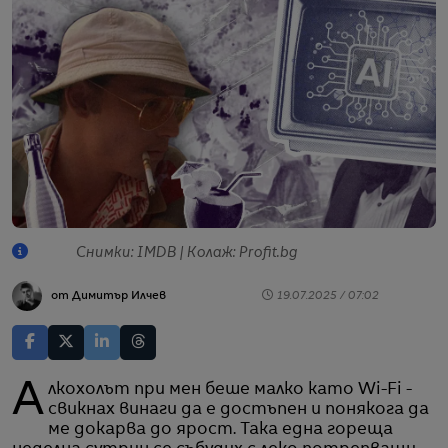
Снимки: IMDB | Колаж: Profit.bg
от Димитър Илчев
19.07.2025 / 07:02
Алкохолът при мен беше малко като Wi-Fi -
свикнах винаги да е достъпен и понякога да
ме докарва до ярост. Така една гореща