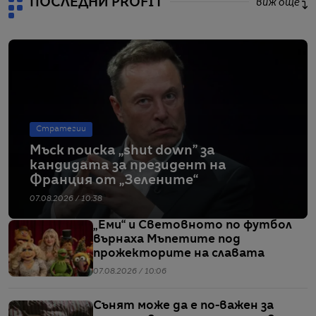
ПОСЛЕДНИ PROFIT
виж още
Стратегии
Мъск поиска „shut down” за
кандидата за президент на
Франция от „Зелените“
07.08.2026 / 10:38
„Еми“ и Световното по футбол
върнаха Мъпетите под
прожекторите на славата
07.08.2026 / 10:06
Сънят може да е по-важен за