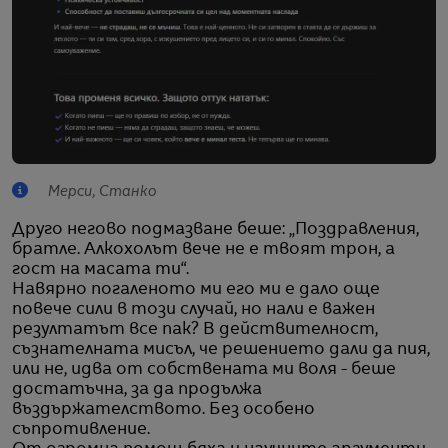
Мерси, Станко
Друго негово подмазване беше: „Поздравления,
братле. Алкохолът вече не е твоят трон, а
гост на масата ти“.
Навярно погаленото ми его ми е дало още
повече сили в този случай, но нали е важен
резултатът все пак? В действителност,
съзнателната мисъл, че решението дали да пия,
или не, идва от собствената ми воля - беше
достатъчна, за да продължа
въздържателството. Без особено
съпротивление.