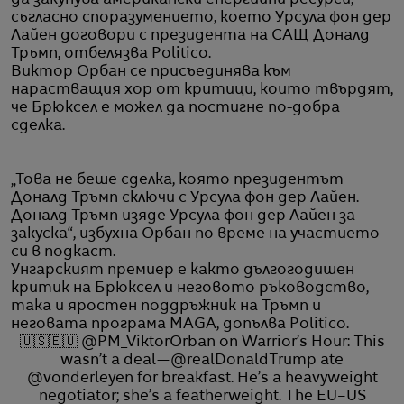
да закупува американски енергийни ресурси,
съгласно споразумението, което Урсула фон дер
Лайен договори с президента на САЩ Доналд
Тръмп, отбелязва Politico.
Виктор Орбан се присъединява към
нарастващия хор от критици, които твърдят,
че Брюксел е можел да постигне по-добра
сделка.
„Това не беше сделка, която президентът
Доналд Тръмп сключи с Урсула фон дер Лайен.
Доналд Тръмп изяде Урсула фон дер Лайен за
закуска“, избухна Орбан по време на участието
си в подкаст.
Унгарският премиер е както дългогодишен
критик на Брюксел и неговото ръководство,
така и яростен поддръжник на Тръмп и
неговата програма MAGA, допълва Politico.
🇺🇸🇪🇺
@PM_ViktorOrban
on Warrior’s Hour: This
wasn’t a deal—
@realDonaldTrump
ate
@vonderleyen
for breakfast. He’s a heavyweight
negotiator; she’s a featherweight. The EU–US