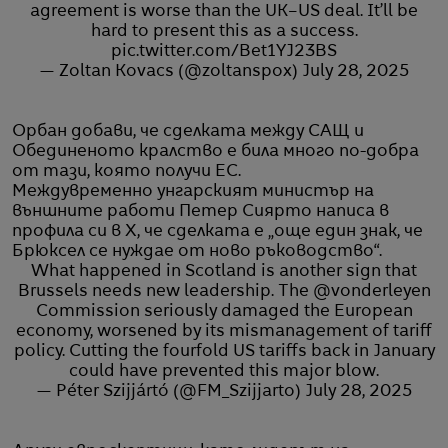
agreement is worse than the UK–US deal. It’ll be
hard to present this as a success.
pic.twitter.com/Bet1YJ23BS
— Zoltan Kovacs (@zoltanspox)
July 28, 2025
Орбан добави, че сделката между САЩ и
Обединеното кралство е била много по-добра
от тази, която получи ЕС.
Междувременно унгарският министър на
външните работи Петер Сиярто написа в
профила си в X, че сделката е „още един знак, че
Брюксел се нуждае от ново ръководство“.
What happened in Scotland is another sign that
Brussels needs new leadership. The
@vonderleyen
Commission seriously damaged the European
economy, worsened by its mismanagement of tariff
policy. Cutting the fourfold US tariffs back in January
could have prevented this major blow.
— Péter Szijjártó (@FM_Szijjarto)
July 28, 2025