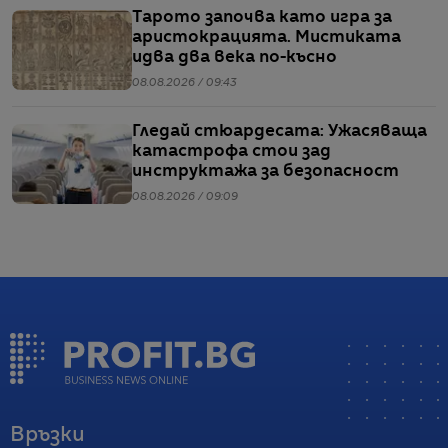
Тарото започва като игра за
аристокрацията. Мистиката
идва два века по-късно
08.08.2026 / 09:43
Гледай стюардесата: Ужасяваща
катастрофа стои зад
инструктажа за безопасност
08.08.2026 / 09:09
Връзки