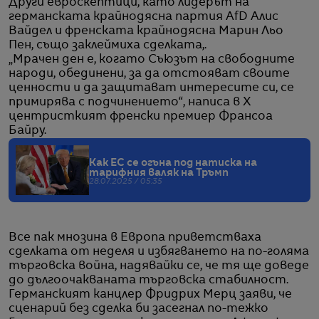
Други евроскептици, като лидерът на
германската крайнодясна партия AfD Алис
Вайдел и френската крайнодясна Марин Льо
Пен, също заклеймиха сделката,.
„Мрачен ден е, когато Съюзът на свободните
народи, обединени, за да отстояват своите
ценности и да защитават интересите си, се
примирява с подчинението“, написа в X
центристкият френски премиер Франсоа
Байру.
Как ЕС се огъна под натиска на
тарифния валяк на Тръмп
28.07.2025 / 05:35
Все пак мнозина в Европа приветстваха
сделката от неделя и избягването на по-голяма
търговска война, надявайки се, че тя ще доведе
до дългоочакваната търговска стабилност.
Германският канцлер Фридрих Мерц заяви, че
сценарий без сделка би засегнал по-тежко