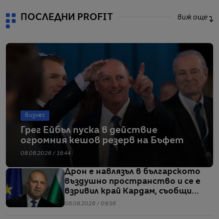
ПОСЛЕДНИ PROFIT
виж още
Бизнес
Грег Ейбъл пуска в действие
огромния кешов резерв на Бъфет
08.08.2026 / 16:44
Дрон е навлязъл в българското
въздушно пространство и се е
взривил край Кардам, съобщи
Радев
08.08.2026 / 09:56