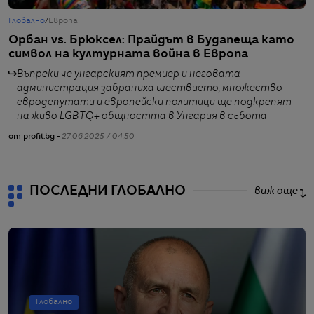
Глобално
/
Европа
Г
Орбан vs. Брюксел: Прайдът в Будапеща като
Е
символ на културната война в Европа
а
Въпреки че унгарският премиер и неговата
администрация забраниха шествието, множество
евродепутати и европейски политици ще подкрепят
на живо LGBTQ+ общността в Унгария в събота
от
от profit.bg -
27.06.2025 / 04:50
ПОСЛЕДНИ ГЛОБАЛНО
виж още
Глобално