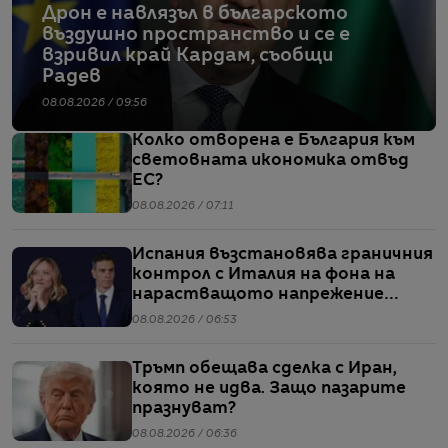
Дрон е навлязъл в българското
въздушно пространство и се е
взривил край Кардам, съобщи
Радев
08.08.2026 / 09:56
Колко отворена е България към
световната икономика отвъд
ЕС?
08.08.2026 / 07:11
Испания възстановява граничния
контрол с Италия на фона на
нарастващото напрежение
заради мигрантите
08.08.2026 / 06:53
Тръмп обещава сделка с Иран,
която не идва. Защо пазарите
празнуват?
08.08.2026 / 06:36