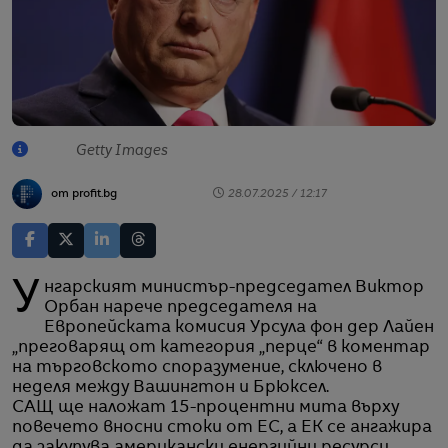
Getty Images
от profit.bg
28.07.2025 / 12:17
Унгарският министър-председател Виктор
Орбан нарече председателя на
Европейската комисия Урсула фон дер Лайен
„преговарящ от категория „перце“ в коментар
на търговското споразумение, сключено в
неделя между Вашингтон и Брюксел.
САЩ ще наложат 15-процентни мита върху
повечето вносни стоки от ЕС, а ЕК се ангажира