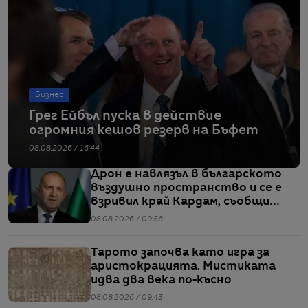
Бизнес
Грег Ейбъл пуска в действие
огромния кешов резерв на Бъфет
08.08.2026 / 16:44
Дрон е навлязъл в българското
въздушно пространство и се е
взривил край Кардам, съобщи
Радев
08.08.2026 / 09:56
Тарото започва като игра за
аристокрацията. Мистиката
идва два века по-късно
08.08.2026 / 09:43