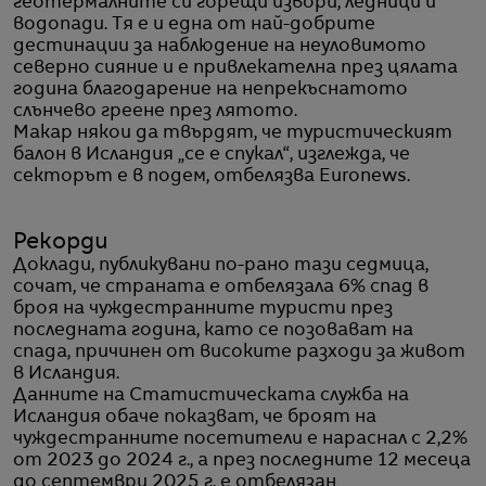
геотермалните си горещи извори, ледници и
водопади. Тя е и една от най-добрите
дестинации за наблюдение на неуловимото
северно сияние и е привлекателна през цялата
година благодарение на непрекъснатото
слънчево греене през лятото.
Макар някои да твърдят, че туристическият
балон в Исландия „се е спукал“, изглежда, че
секторът е в подем, отбелязва Euronews.
Рекорди
Доклади, публикувани по-рано тази седмица,
сочат, че страната е отбелязала 6% спад в
броя на чуждестранните туристи през
последната година, като се позовават на
спада, причинен от високите разходи за живот
в Исландия.
Данните на Статистическата служба на
Исландия обаче показват, че броят на
чуждестранните посетители е нараснал с 2,2%
от 2023 до 2024 г., а през последните 12 месеца
до септември 2025 г. е отбелязан