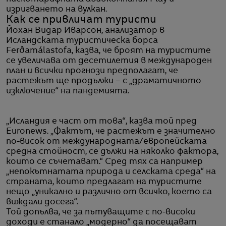
изригването на вулкан.
Как се привличат туристи
Йохан Видар Иварсон, анализатор в
Исландската туристическа борса
Ferðamálastofa, казва, че броят на туристите
се увеличава от десетилетия в международен
план и всички прогнози предполагат, че
растежът ще продължи – с „драматичното
изключение“ на пандемията.
„Исландия е част от това“, казва той пред
Euronews. „Фактът, че растежът е значително
по-висок от международната/европейската
средна стойност, се дължи на няколко фактора,
които се съчетават.“ Сред тях са например
„непокътнатата природа и селската среда“ на
страната, които предлагат на туристите
нещо „уникално и различно от всичко, което са
виждали досега“.
Той допълва, че за пътуващите с по-високи
доходи е станало „модерно“ да посещават