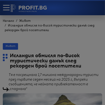
Начало
Живот
Исландия обмисля по-висок туристически данък след
рекорден брой посетители
Живот
Исландия обмисля по-висок
туристически данък след
рекорден брой посетители
Тя е посрещнала 1,7 милиона международни туристи
през първите седем месеца на 2025 г., въпреки
съобщенията, че нейната привлекателност е
„спаднала“