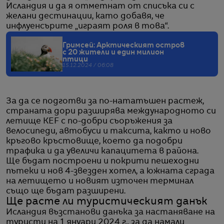
Исландия и да я отметнат от списъка си с
желани дестинации, като добавя, че
инфлуенсърите „играят роля в това“.
Гримсей: Арктическият остров
с 20 жители и един милион
птици
15.12.2024 / 06:08
За да се подготви за по-нататъшен растеж,
страната дори разширява международното си
летище KEF с по-добри съоръжения за
велосипеди, автобуси и таксита, както и ново
кръгово кръстовище, което да подобри
трафика и да увеличи капацитета в района.
Ще бъдат построени и покрити пешеходни
пътеки и нов 4-звезден хотел, а южната сграда
на летището и новият източен терминал
също ще бъдат разширени.
Ще расте ли туристическият данък
Исландия възстанови данъка за настаняване на
туристи на 1 януари 2024 г., за да намали