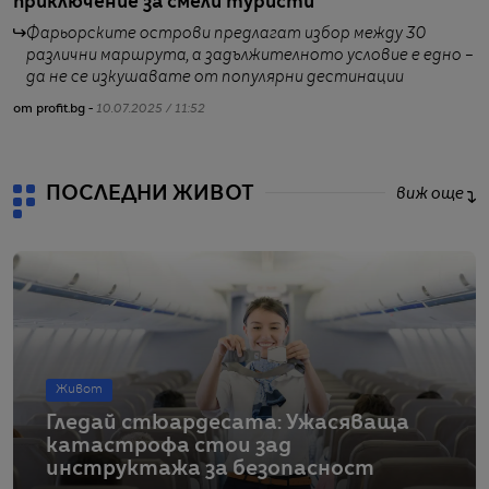
приключение за смели туристи
б
Фарьорските острови предлагат избор между 30
различни маршрута, а задължителното условие е едно –
да не се изкушавате от популярни дестинации
от profit.bg -
10.07.2025 / 11:52
от
ПОСЛЕДНИ ЖИВОТ
виж още
Живот
Гледай стюардесата: Ужасяваща
катастрофа стои зад
инструктажа за безопасност