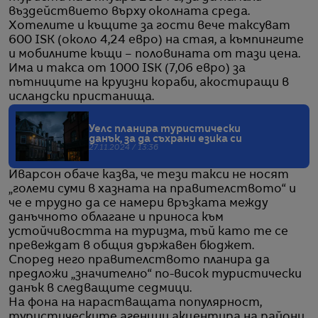
въздействието върху околната среда.
Хотелите и къщите за гости вече таксуват
600 ISK (около 4,24 евро) на стая, а къмпингите
и мобилните къщи – половината от тази цена.
Има и такса от 1000 ISK (7,06 евро) за
пътниците на круизни кораби, акостиращи в
исландски пристанища.
Уелс планира туристически
данък, за да съхрани езика си
27.11.2024 / 13:36
Иварсон обаче казва, че тези такси не носят
„големи суми в хазната на правителството“ и
че е трудно да се намери връзката между
данъчното облагане и приноса към
устойчивостта на туризма, тъй като те се
превеждат в общия държавен бюджет.
Според него правителството планира да
предложи „значително“ по-висок туристически
данък в следващите седмици.
На фона на нарастващата популярност,
туристическите агенции акцентира на райони