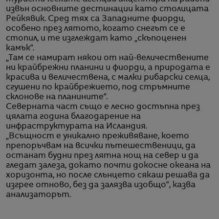
извън основните дестинации като столицата
Рейкявик. Сред тях са Западните фиорди,
особено през лятото, когато снегът се е
стопил, и те изглеждат като „скъпоценен
камък“.
„Там се намират някои от най-величествените
ни крайбрежни планини и фиорди, а природата е
красива и величествена, с малки рибарски селца,
сгушени по крайбрежието, под стръмните
склонове на планините“.
Северната част също е лесно достъпна през
цялата година благодарение на
инфраструктурата на Исландия.
„Всъщност е уникално преживяване, което
препоръчвам на всички пътешественици, да
останат будни през лятна нощ на север и да
гледат залеза, докато почти докосне океана на
хоризонта, но после слънцето сякаш решава да
изгрее отново, без да залязва изобщо“, казва
анализаторът.