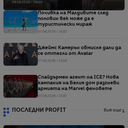
08.08.2026 / 09:09
Почивка на Малдивите след
половин век може да е
туристически мираж
07.08.2026 / 15:32
Джеймс Камерън обмисля дали да
се оттегли от Avatar
07.08.2026 / 14:26
Спайдърмен агент на ICE? Нова
кампания на Белия дом разгневи
армията на Marvel феновете
07.08.2026 / 13:32
ПОСЛЕДНИ PROFIT
виж още