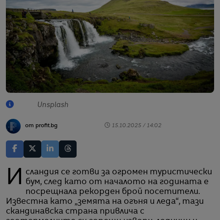
Unsplash
от profit.bg
15.10.2025 / 14:02
Исландия се готви за огромен туристически
бум, след като от началото на годината е
посрещнала рекорден брой посетители.
Известна като „земята на огъня и леда“, тази
скандинавска страна привлича с