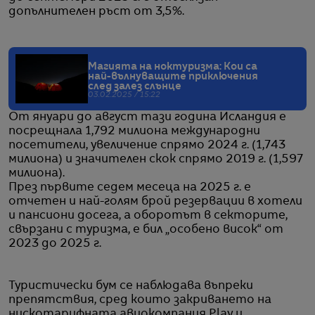
допълнителен ръст от 3,5%.
Магията на ноктуризма: Кои са
най-вълнуващите приключения
след залез слънце
03.02.2025 / 15:22
От януари до август тази година Исландия е
посрещнала 1,792 милиона международни
посетители, увеличение спрямо 2024 г. (1,743
милиона) и значителен скок спрямо 2019 г. (1,597
милиона).
През първите седем месеца на 2025 г. е
отчетен и най-голям брой резервации в хотели
и пансиони досега, а оборотът в секторите,
свързани с туризма, е бил „особено висок“ от
2023 до 2025 г.
Туристически бум се наблюдава въпреки
препятствия, сред които закриването на
нискотарифната авиокомпания Play и