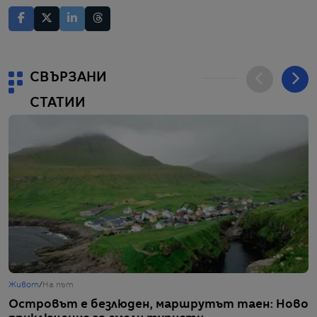
СВЪРЗАНИ
СТАТИИ
Живот
/
На път
Ж
Островът е безлюден, маршрутът таен: Ново
И