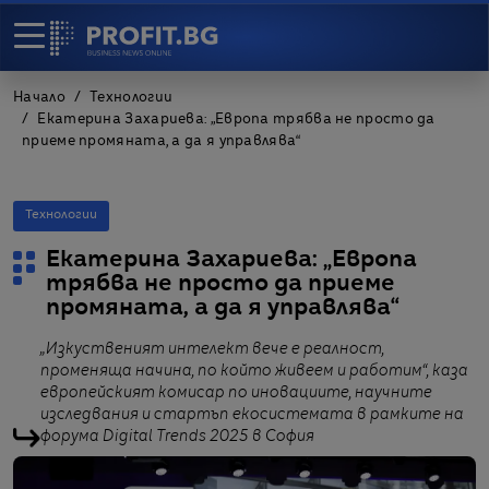
Начало
Технологии
Екатерина Захариева: „Европа трябва не просто да
приеме промяната, а да я управлява“
Технологии
Екатерина Захариева: „Европа
трябва не просто да приеме
промяната, а да я управлява“
„Изкуственият интелект вече е реалност,
променяща начина, по който живеем и работим“, каза
европейският комисар по иновациите, научните
изследвания и стартъп екосистемата в рамките на
форума Digital Trends 2025 в София