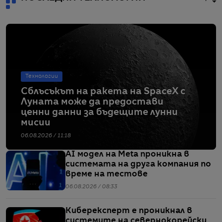
Технологии
Сблъсъкът на ракета на SpaceX с
Луната може да предостави
ценни данни за бъдещите лунни
мисии
06.08.2026 / 11:18
AI модел на Meta проникна в
системата на друга компания по
време на тестове
06.08.2026 / 08:33
Киберексперт е проникнал в
системите на севернокорейски