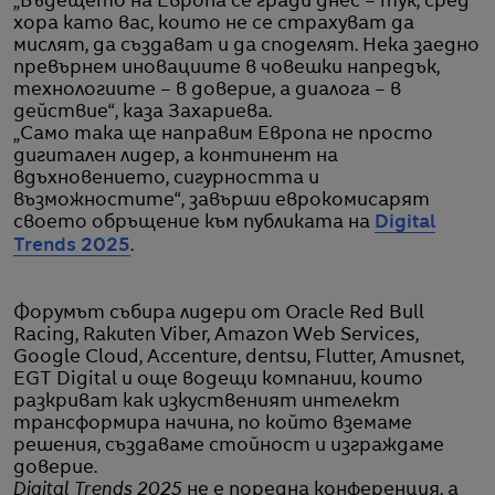
„Бъдещето на Европа се гради днес – тук, сред
хора като вас, които не се страхуват да
мислят, да създават и да споделят. Нека заедно
превърнем иновациите в човешки напредък,
технологиите – в доверие, а диалога – в
действие“, каза Захариева.
„Само така ще направим Европа не просто
дигитален лидер, а континент на
вдъхновението, сигурността и
възможностите“, завърши еврокомисарят
своето обръщение към публиката на
Digital
Trends 2025
.
Форумът събира лидери от Oracle Red Bull
Racing, Rakuten Viber, Amazon Web Services,
Google Cloud, Accenture, dentsu, Flutter, Amusnet,
EGT Digital и още водещи компании, които
разкриват как изкуственият интелект
трансформира начина, по който вземаме
решения, създаваме стойност и изграждаме
доверие.
Digital Trends 2025
не е поредна конференция, а