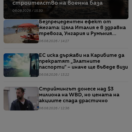
строителство на военна база
06.08.2026 / 15:30
Безпрецедентен ефект от
жегата: Цяла Италия е в здравна
тревога, Унгария и Румъния
пестят електричество
06.08.2026 / 14:27
ЕС иска държави на Карибите да
прекратят „Златните
паспорти“ – иначе ще въведе визи
06.08.2026 / 13:22
Стриймингът донесе над $3
милиона на WBD, но цената на
акциите спада драстично
06.08.2026 / 12:36