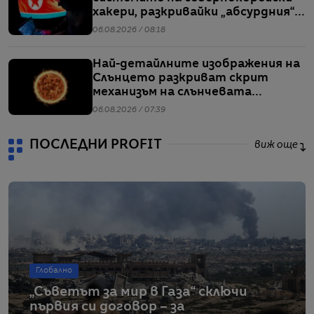
хакери, разкривайки „абсурдния“
мащаб на атаките им
06.08.2026 / 08:18
Най-детайлните изображения на
Слънцето разкриват скрит
механизъм на слънчевата
активност
06.08.2026 / 07:39
ПОСЛЕДНИ PROFIT
виж още
Глобално
„Съветът за мир в Газа“ сключи
първия си договор – за