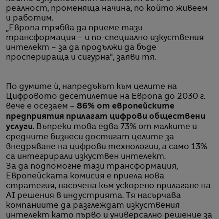
реалност, променяща начина, по който живеем
и работим.
„Европа трябва да приеме тази
трансформация – и по-специално изкуствения
интелект – за да продължи да бъде
просперираща и сигурна“, заяви тя.
По думите ѝ, напредъкът към целите на
Цифровото десетилетие на Европа до 2030 г.
вече е осезаем –
86% от европейските
предприятия прилагат цифрови обществени
услуги
. Въпреки това едва 73% от малките и
средните бизнеси достигат целите за
внедряване на цифрови технологии, а само 13%
са интегрирали изкуствен интелект.
За да подпомогне тази трансформация,
Европейската комисия е приела нова
стратегия, насочена към ускорено прилагане на
AI решения в индустрията. Тя насърчава
компаниите да разглеждат изкуствения
интелект като първо и универсално решение за