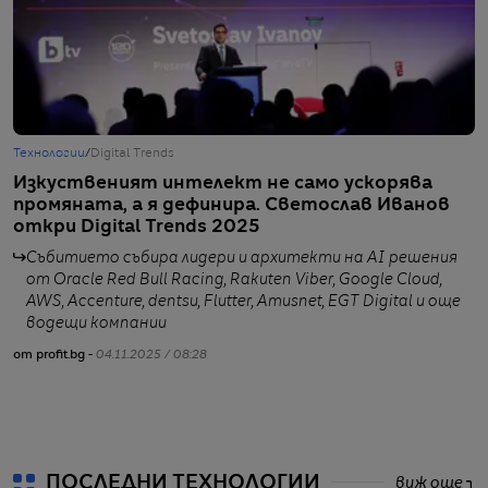
Технологии
/
Digital Trends
Т
Изкуственият интелект не само ускорява
О
промяната, а я дефинира. Светослав Иванов
и
откри Digital Trends 2025
к
Събитието събира лидери и архитекти на AI решения
от Oracle Red Bull Racing, Rakuten Viber, Google Cloud,
AWS, Accenture, dentsu, Flutter, Amusnet, EGT Digital и още
водещи компании
от profit.bg -
04.11.2025 / 08:28
о
ПОСЛЕДНИ ТЕХНОЛОГИИ
виж още