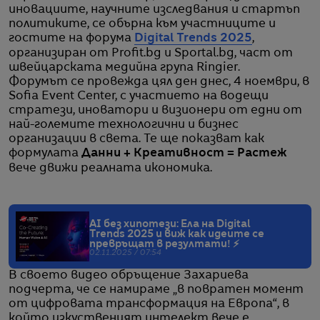
иновациите, научните изследвания и стартъп
политиките, се обърна към участниците и
гостите на форума
Digital Trends 2025
,
организиран от Profit.bg и Sportal.bg, част от
швейцарската медийна група Ringier.
Форумът се провежда цял ден днес, 4 ноември, в
Sofia Event Center, с участието на водещи
стратези, иноватори и визионери от едни от
най-големите технологични и бизнес
организации в света. Те ще показват как
формулата
Данни + Креативност = Растеж
вече движи реалната икономика.
AI без хипотези: Ела на Digital
Trends 2025 и виж как идеите се
превръщат в резултати! ⚡
02.11.2025 / 07:54
В своето видео обръщение Захариева
подчерта, че се намираме „в повратен момент
от цифровата трансформация на Европа“, в
който изкуственият интелект вече е