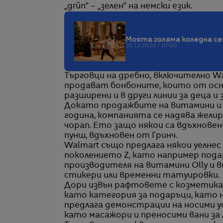
„grün“ – „зелен“ на немски език.
Моята голяма коледна се
20.12.2024 / 07:00
Търговци на дребно, включително Walm
продават бонбоните, които от осно
разширени и в други линии за деца и
Докато продажбите на витамини и 
година, компанията се надява жели
чорап. Ето защо някои са вдъхнове
пунш, вдъхновен от Гринч.
Walmart също предлага някои уелне
поколението Z, като например пода
производителя на витамини Olly и в
стикери или временни татуировки.
Дори извън рафтовете с козметика,
като категория за подаръци, като н
предлага демонстрации на носими ус
като масажори и преносими вани за 