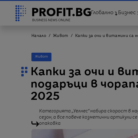
Глобално
Бизнес
Начало
Живот
Капки за очи и витамини са 
Живот
Капки за очи и в
подаръци в чорап
2025
Категорията „Уелнес“ набира скорост в 
сезон, а все повече козметични артикули 
опаковка