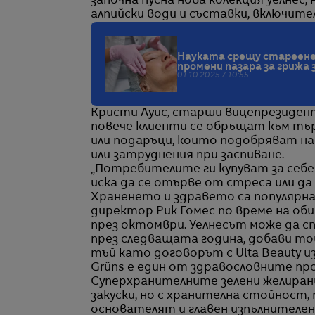
започна пусна нова колекция уелнес,
алпийски води и съставки, включите
Науката срещу стареене
промени пазара за грижа
01.10.2025 / 10:55
Кристи Луис, старши вицепрезидент
повече клиенти се обръщат към тър
или подаръци, които подобряват н
или затруднения при заспиване.
„Потребителите ги купуват за себе 
иска да се отърве от стреса или да 
Храненето и здравето са популярна 
директор Рик Гомес по време на оби
през октомври. Уелнесът може да с
през следващата година, добави той
тъй като договорът с Ulta Beauty и
Grüns е един от здравословните про
Суперхранителните зелени желирани
закуски, но с хранителна стойност,
основателят и главен изпълнителен