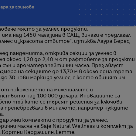
зара за гримове
 повече място за уелнес продукти.
ма над 1450 магазина в САЩ, винаги е предлагал
уелнес и „красота отвътре“, изтъква Лаура Берес,
ед пандемията, открива секции за уелнес в
еля около 1,20 до 2,40 м от рафтовете за продукти
а сън и ароматерапевтични масла. През август
змера на секциите до 13,70 м в около една трета
изо 30 нови марки за уелнес, с което общият им
 от поколението на милениалите и
нството над 100 000 долара. Иновациите са
обено тъй като се търсят решения за ключови
а пренебрегвали в миналото, например нуждите
а.
одаръчни комплекти с продукти за уелнес,
ични масла на Saje Natural Wellness и комплект за
а Кортни Кардашиян, Lemme.