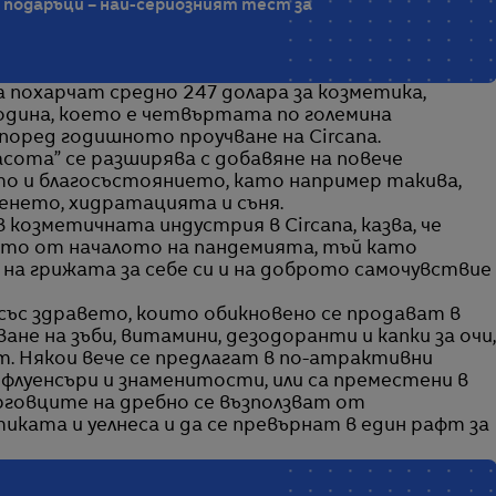
 подаръци – най-сериозният тест за
похарчат средно 247 долара за козметика,
одина, което е четвъртата по големина
поред годишното проучване на Circana.
ота” се разширява с добавяне на повече
то и благосъстоянието, като например такива,
нето, хидратацията и съня.
 козметичната индустрия в Circana, казва, че
ето от началото на пандемията, тъй като
 грижата за себе си и на доброто самочувствие
 със здравето, които обикновено се продават в
ане на зъби, витамини, дезодоранти и капки за очи,
т. Някои вече се предлагат в по-атрактивни
нфлуенсъри и знаменитости, или са преместени в
рговците на дребно се възползват от
ата и уелнеса и да се превърнат в един рафт за