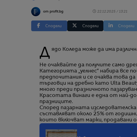
от profit.bg
22.12.2025 / 13:21
Сподели
Сподели
Сподели
Дядо Коледа може да има различ
Не очаквайте да получите само дре
Категорията „уелнес“ набира все 
предпочитания и се очаква това да 
търговци на дребно като Ulta Beau
много преди празничното пазаруван
Красотата винаги е една от най-д
празниците.
Според пазарната изследователска г
съставляват около 25% от годишни
които включват марки, продавани от