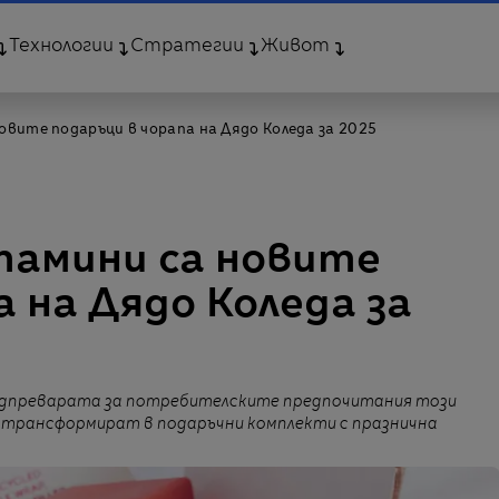
Технологии
Стратегии
Живот
новите подаръци в чорапа на Дядо Коледа за 2025
итамини са новите
а на Дядо Коледа за
надпреварата за потребителските предпочитания този
се трансформират в подаръчни комплекти с празнична