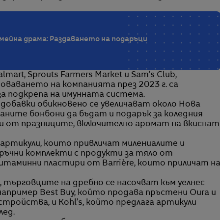
мейна драма: Раздаването на подаръци
art, Sprouts Farmers Market и Sam’s Club,
ваването на компанията през 2023 г. са
 за подкрепа на имунната система.
добавки обикновено се увеличават около Нова
раните бонбони да бъдат и подарък за коледния
ни от празниците, включително аромат на вкиснат
с артикули, които привличат милениалите и
ръчни комплекти с продукти за тяло от
итаминни пластири от Barrière, които приличат н
 търговците на дребно се насочват към уелнес
апример Best Buy, който продава пръстени Oura и
тройства, и Kohl’s, който предлага артикули
лед.