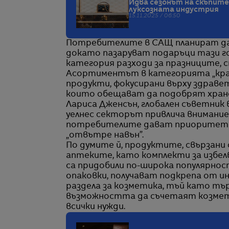
Идва сезонът на скъпите
луксозната индустрия
15.11.2025 / 06:50
Потребителите в САЩ планират да 
докато пазаруват подаръци тази г
категория разходи за празниците, с
Асортиментът в категорията „крас
продукти, фокусирани върху здраве
които обещават да подобрят хране
Лариса Дженсън, глобален съветник в
уелнес секторът привлича внимани
потребителите дават приоритет на
„отвътре навън”.
По думите й, продуктите, свързани
аптеките, като комплекти за избелв
са придобили по-широка популярнос
опаковки, получават подкрепа от и
раздела за козметика, тъй като тъ
възможността да съчетаят козметик
всички нужди.