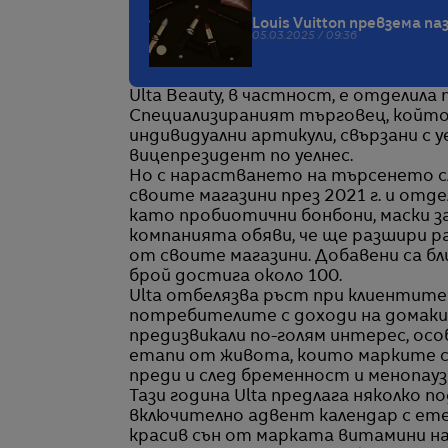
Louis Vuitton превзема па
05.03.2025 / 09:36
Ulta Beauty, в частност, е отделила
Специализираният търговец, който и
индивидуални артикули, свързани с 
вицепрезидент по уелнес.
Но с нарастването на търсенето сл
своите магазини през 2021 г. и отд
като пробиотични бонбони, маски з
компанията обяви, че ще разшири ра
от своите магазини. Добавени са бл
брой достига около 100.
Ulta отбелязва ръст при клиентите
потребителите с доходи на домаки
предизвикали по-голям интерес, ос
етапи от живота, които марките с
преди и след бременност и менопауз
Тази година Ulta предлага няколко п
включително адвент календар с етер
красив сън от марката витамини н