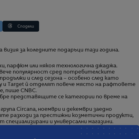
Сподели
на визия за коледните подаръци тази година.
хи, парфюм или някоя технологична джаджа.
повече популярност сред потребителските
продължи и след сезона – особено след като
ty и Target й отделят повече място на рафтовете
е, пише CNBC.
обре представящите се категории по време на
рупа Circana, ноември и декември заедно
те разходи за престижни козметични продукти,
 специализирани и универсални магазини.