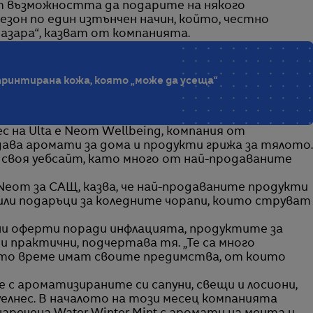
т възможността да подарите на някого
сезон по един изтънчен начин, който, честно
пазара“, казват от компанията.
опринтирана кожа, която „може да усеща“
с на Ulta е Neom Wellbeing, компания от
ава аромати за дома и продукти грижа за тялото.
 своя уебсайт, като много от най-продаваните
 Neom за САЩ, казва, че най-продаваните продукти
били подаръци за коледните чорапи, които струват
и оферти поради инфлацията, продуктите за
 и практични, подчертава тя. „Те са много
ото време имат своите предимства, от които
е с ароматизираните си сапуни, свещи и лосиони,
уелнес. В началото на този месец компанията