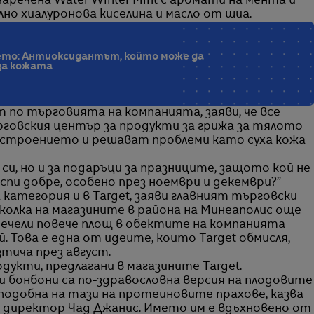
 наречена Water Winter Mint с аромати на мента и
лно хиалуронова киселина и масло от шиа.
то: Антиоксидантът, който може да
 за кожата
 по търговията на компанията, заяви, че все
говския център за продукти за грижа за тялото
астроението и решават проблеми като суха кожа
си, но и за подаръци за празниците, защото кой не
спи добре, особено през ноември и декември?”
категория и в Target, заяви главният търговски
колка на магазините в района на Минеаполис още
печели повече площ в обектите на компанията
. Това е една от идеите, които Target обмисля,
зтича през август.
дукти, предлагани в магазините Target.
 бонбони са по-здравословна версия на плодовите
 подобна на тази на протеиновите прахове, казва
 директор Чад Джанис. Името им е вдъхновено от