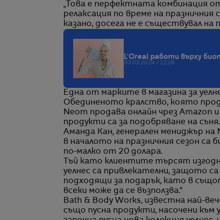
„Това е перфектната комбинация о
релаксация по време на празничния 
казано, досега не е съществувал на 
L'Oreal работи върху би
30.05.2024 / 12:28
Една от марките в магазина за уелне
Обединеното кралство, която прод
Neom продава онлайн чрез Amazon и
продукти са за подобряване на съня.
Аманда Кан, генерален мениджър на
в началото на празничния сезон са 
по-малко от 20 долара.
Тъй като клиентите търсят изгодн
уелнес са привлекателни, защото са
подходящи за подарък, като в същ
всеки може да се възползва.“
Bath & Body Works, известна най-веч
също пусна продукти, насочени към 