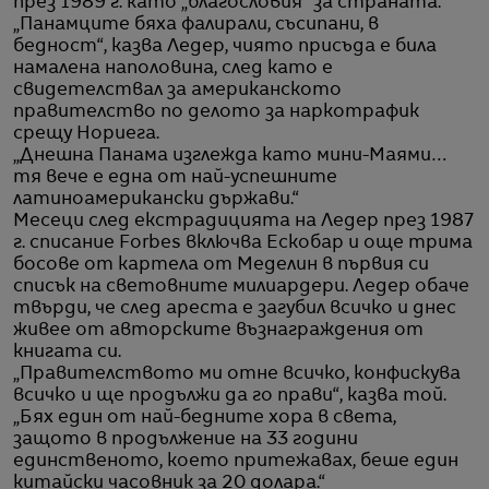
през 1989 г. като „благословия“ за страната.
„Панамците бяха фалирали, съсипани, в
бедност“, казва Ледер, чиято присъда е била
намалена наполовина, след като е
свидетелствал за американското
правителство по делото за наркотрафик
срещу Нориега.
„Днешна Панама изглежда като мини-Маями…
тя вече е една от най-успешните
латиноамерикански държави.“
Месеци след екстрадицията на Ледер през 1987
г. списание Forbes включва Ескобар и още трима
босове от картела от Меделин в първия си
списък на световните милиардери. Ледер обаче
твърди, че след ареста е загубил всичко и днес
живее от авторските възнаграждения от
книгата си.
„Правителството ми отне всичко, конфискува
всичко и ще продължи да го прави“, казва той.
„Бях един от най-бедните хора в света,
защото в продължение на 33 години
единственото, което притежавах, беше един
китайски часовник за 20 долара.“