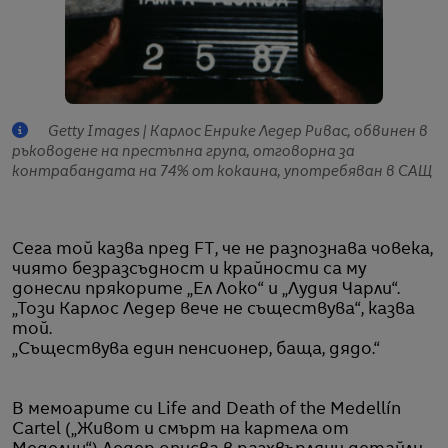
Getty Images | Карлос Енрике Ледер Ривас, обвинен в
ръководене на престъпна група, отговорна за
контрабандата на 74% от кокаина, употребяван в САЩ
Сега той казва пред FT, че не разпознава човека,
чиято безразсъдност и крайности са му
донесли прякорите „Ел Локо“ и „Лудия Чарли“.
„Този Карлос Ледер вече не съществува“, казва
той.
„Съществува един пенсионер, баща, дядо.“
В мемоарите си Life and Death of the Medellín
Cartel („Живот и смърт на картела от