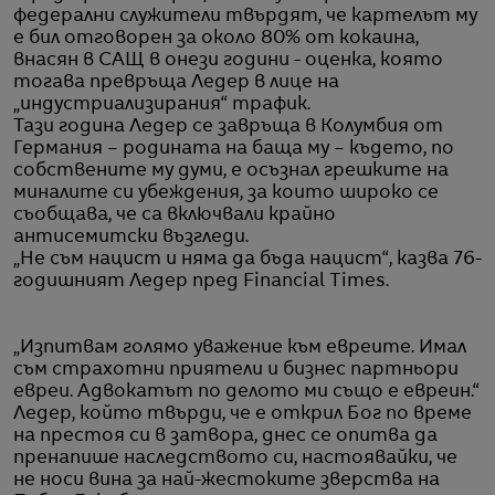
федерални служители твърдят, че картелът му
е бил отговорен за около 80% от кокаина,
внасян в САЩ в онези години - оценка, която
тогава превръща Ледер в лице на
„индустриализирания“ трафик.
Тази година Ледер се завръща в Колумбия от
Германия – родината на баща му – където, по
собствените му думи, е осъзнал грешките на
миналите си убеждения, за които широко се
съобщава, че са включвали крайно
антисемитски възгледи.
„Не съм нацист и няма да бъда нацист“, казва 76-
годишният Ледер пред Financial Times.
„Изпитвам голямо уважение към евреите. Имал
съм страхотни приятели и бизнес партньори
евреи. Адвокатът по делото ми също е евреин.“
Ледер, който твърди, че е открил Бог по време
на престоя си в затвора, днес се опитва да
пренапише наследството си, настоявайки, че
не носи вина за най-жестоките зверства на