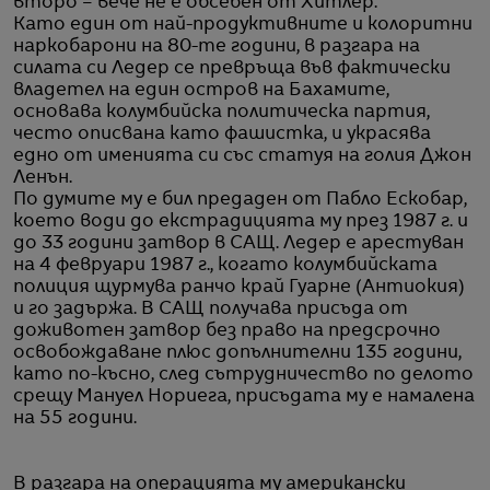
второ – вече не е обсебен от Хитлер.
Като един от най-продуктивните и колоритни
наркобарони на 80-те години, в разгара на
силата си Ледер се превръща във фактически
владетел на един остров на Бахамите,
основава колумбийска политическа партия,
често описвана като фашистка, и украсява
едно от именията си със статуя на голия Джон
Ленън.
По думите му е бил предаден от Пабло Ескобар,
което води до екстрадицията му през 1987 г. и
до 33 години затвор в САЩ. Ледер е арестуван
на 4 февруари 1987 г., когато колумбийската
полиция щурмува ранчо край Гуарне (Антиокия)
и го задържа. В САЩ получава присъда от
доживотен затвор без право на предсрочно
освобождаване плюс допълнителни 135 години,
като по-късно, след сътрудничество по делото
срещу Мануел Нориега, присъдата му е намалена
на 55 години.
В разгара на операцията му американски