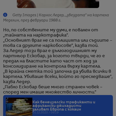
Getty Images | Карлос Ледер, „звездата“ на картела
Меделин, през февруари 1988 г.
Но, по собствените му думи, е повален от
„тайната на наркотрафика“.
„Основният враг не са полицията или съдиите –
това са другите наркобосове“, казва той.
За Ледер този враг е дългогодишният му
партньор Ескобар, за когото твърди, че го е
предал на властите като част от ход за
консолидиране на контрола върху картела.
„В крайна сметка той започна да убива всички в
картела. Убиваше всеки, който го преследваше“,
казва Ледер.
„Пабло Ескобар беше много странен човек –
според мен имаше множество личности.“
Как венецуелски трафиканти и
африкански джихадисти
заливат Европа с кокаин
01.12.2025 / 06:19