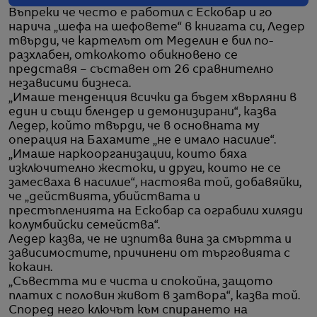
Въпреки че често е работил с Ескобар и го
нарича „шефа на шефовете“ в книгата си, Ледер
твърди, че картелът от Меделин е бил по-
разхлабен, отколкото обикновено се
представя – съставен от 26 сравнително
независими бизнеса.
„Имаше тенденция всички да бъдем хвърляни в
един и същи блендер и демонизирани“, казва
Ледер, който твърди, че в основната му
операция на Бахамите „не е имало насилие“.
„Имаше наркоорганизации, които бяха
изключително жестоки, и други, които не се
замесваха в насилие“, настоява той, добавяйки,
че „действията, убийствата и
престъпленията на Ескобар са ограбили хиляди
колумбийски семейства“.
Ледер казва, че не изпитва вина за смъртта и
зависимостите, причинени от търговията с
кокаин.
„Съвестта ми е чиста и спокойна, защото
платих с половин живот в затвора“, казва той.
Според него ключът към спирането на