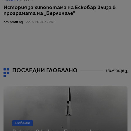
История за хипопотама на Ескобар влиза в
С
програмата на „Берлинале“
к
от profit.bg -
22.01.2024 / 17:02
от
ПОСЛЕДНИ ГЛОБАЛНО
виж още
Глобално