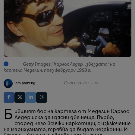
Getty Images | Карлос Ледер, „звездата“ на
картела Меделин, през февруари 1988 г.
от profit.bg
26.12.2025 / 11:15
Бившият бос на картела от Меделин Карлос
Ледер иска да изясни две неща. Първо,
според него всички наркотици, с изключение
на марихуаната, трябва да бъдат незаконни. И