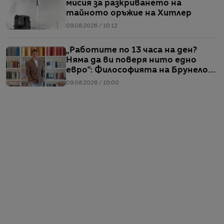
мисия за разкриването на
тайното оръжие на Хитлер
09.08.2026 / 10:12
„Работите по 13 часа на ден?
Няма да ви поверя нито едно
евро“: Философията на Брунело
Кучинели за бизнеса и живота
09.08.2026 / 10:00