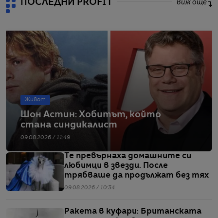
ПОСЛЕДНИ PROFIT
виж още
Живот
Шон Астин: Хобитът, който
стана синдикалист
09.08.2026 / 11:49
Те превърнаха домашните си
любимци в звезди. После
трябваше да продължат без тях
09.08.2026 / 10:34
Ракета в куфари: Британската