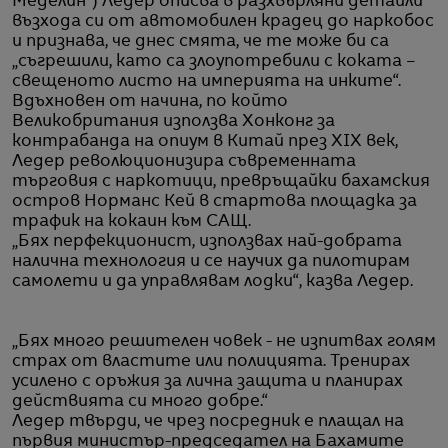
Меделин“) Ледер описва в разхвърляни детайли
възхода си от автомобилен крадец до наркобос
и признава, че днес смята, че те може би са
„съгрешили, като са злоупотребили с коката –
свещеното листо на империята на инките“.
Вдъхновен от начина, по който
Великобритания използва Хонконг за
контрабанда на опиум в Китай през XIX век,
Ледер революционизира съвременната
търговия с наркотици, превръщайки бахамския
остров Норманс Кей в стартова площадка за
трафик на кокаин към САЩ.
„Бях перфекционист, използвах най-добрата
налична технология и се научих да пилотирам
самолети и да управлявам лодки“, казва Ледер.
„Бях много решителен човек - не изпитвах голям
страх от властите или полицията. Тренирах
усилено с оръжия за лична защита и планирах
действията си много добре.“
Ледер твърди, че чрез посредник е плащал на
първия министър-председател на Бахамите