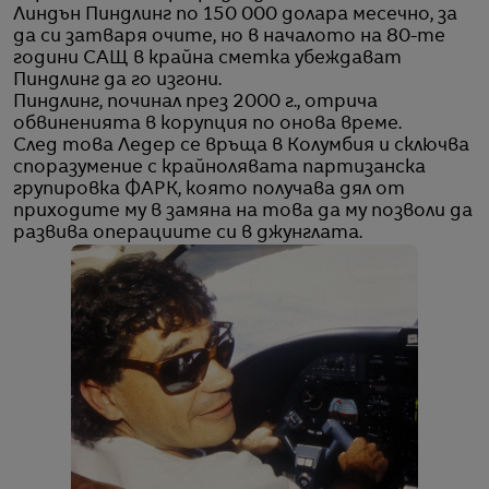
Линдън Пиндлинг по 150 000 долара месечно, за
да си затваря очите, но в началото на 80-те
години САЩ в крайна сметка убеждават
Пиндлинг да го изгони.
Пиндлинг, починал през 2000 г., отрича
обвиненията в корупция по онова време.
След това Ледер се връща в Колумбия и сключва
споразумение с крайнолявата партизанска
групировка ФАРК, която получава дял от
приходите му в замяна на това да му позволи да
развива операциите си в джунглата.