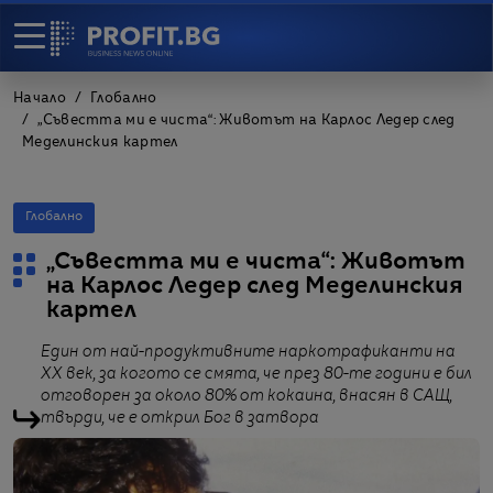
Начало
Глобално
„Съвестта ми е чиста“: Животът на Карлос Ледер след
Меделинския картел
Глобално
„Съвестта ми е чиста“: Животът
на Карлос Ледер след Меделинския
картел
Един от най-продуктивните наркотрафиканти на
XX век, за когото се смята, че през 80-те години е бил
отговорен за около 80% от кокаина, внасян в САЩ,
твърди, че е открил Бог в затвора