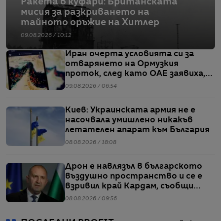
Ракета в куфари: Британската
мисия за разкриването на
тайното оръжие на Хитлер
09.08.2026 / 10:12
Иран очерта условията си за
отварянето на Ормузкия
проток, след като ОАЕ заявиха,
че един от корабите им е бил
09.08.2026 / 06:54
обект на въздушен удар
Киев: Украинската армия не е
насочвала умишлено никакъв
летателен апарат към България
08.08.2026 / 18:08
Дрон е навлязъл в българското
въздушно пространство и се е
взривил край Кардам, съобщи
Радев
08.08.2026 / 09:56