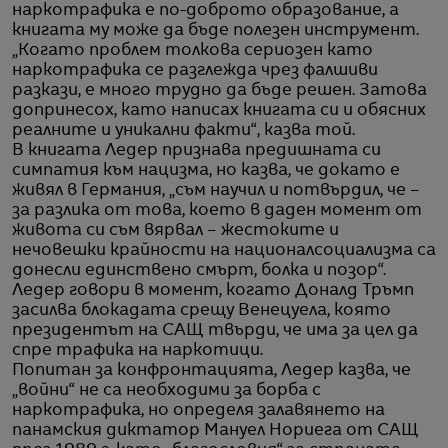
наркотрафика е по-доброто образование, а
книгата му може да бъде полезен инструмент.
„Когато проблем толкова сериозен като
наркотрафика се разглежда чрез фалшиви
разкази, е много трудно да бъде решен. Затова
допринесох, като написах книгата си и обясних
реалните и уникални факти“, казва той.
В книгата Ледер признава предишната си
симпатия към нацизма, но казва, че докато е
живял в Германия, „съм научил и потвърдил, че –
за разлика от това, което в даден момент от
живота си съм вярвал – жестоките и
нечовешки крайности на националсоциализма са
донесли единствено смърт, болка и позор“.
Ледер говори в момент, когато Доналд Тръмп
засилва блокадата срещу Венецуела, която
президентът на САЩ твърди, че има за цел да
спре трафика на наркотици.
Попитан за конфронтацията, Ледер казва, че
„войни“ не са необходими за борба с
наркотрафика, но определя залавянето на
панамския диктатор Мануел Нориега от САЩ