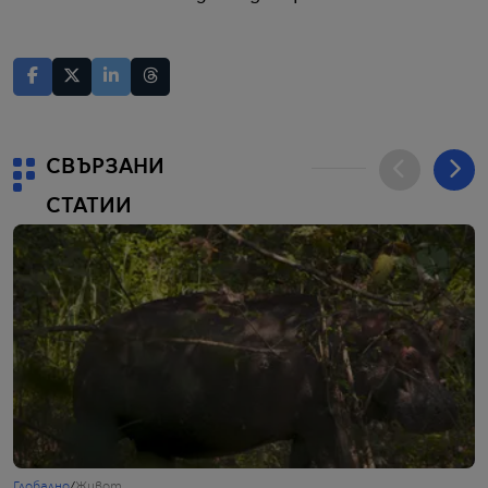
СВЪРЗАНИ
СТАТИИ
Глобално
/
Живот
Г