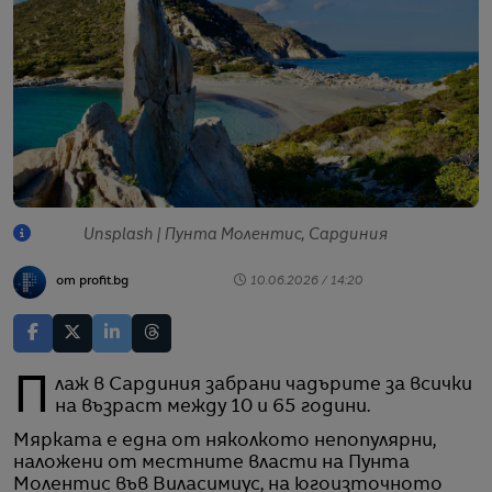
Unsplash | Пунта Молентис, Сардиния
от profit.bg
10.06.2026 / 14:20
Плаж в Сардиния забрани чадърите за всички
на възраст между 10 и 65 години.
Мярката е една от няколкото непопулярни,
наложени от местните власти на Пунта
Молентис във Виласимиус, на югоизточното