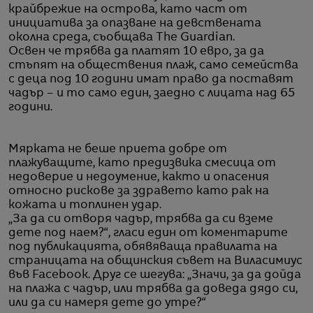
крайбрежие на острова, като част от
инициатива за опазване на девствената
околна среда, съобщава The Guardian.
Освен че трябва да платят 10 евро, за да
стъпят на обществения плаж, само семейства
с деца под 10 години имат право да поставят
чадър – и то само един, заедно с лицата над 65
години.
Мярката не беше приета добре от
плажуващите, като предизвика смесица от
недоверие и недоумение, както и опасения
относно рискове за здравето като рак на
кожата и топлинен удар.
„За да си отворя чадър, трябва да си вземе
дете под наем?“, гласи един от коментарите
под публикацията, обявяваща правилата на
страницата на общинския съвет на Виласимиус
във Facebook. Друг се шегува: „Значи, за да дойда
на плажа с чадър, или трябва да доведа дядо си,
или да си намеря дете до утре?“