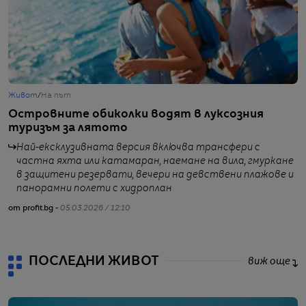
Живот
/
На път
Ж
Островните обиколки водят в луксозния
Л
туризъм за лятото
о
Най-ексклузивната версия включва трансфери с
частна яхта или катамаран, наемане на вила, гмуркане
в защитени резервати, вечери на девствени плажове и
панорамни полети с хидроплан
от
от profit.bg -
05.03.2026 / 12:10
ПОСЛЕДНИ ЖИВОТ
виж още