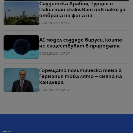
Саудитска Арабия, Турция и
Пакистан сключват нов пакт за
отбрана на фона на
напрежението между САЩ и Иран
07.08.2026 / 07:27
AI модел създаде вируси, които
не съществуват в природата
07.08.2026 / 07:27
Горещата политическа тема в
Германия това лято – смяна на
канцлера
07.08.2026 / 06:37