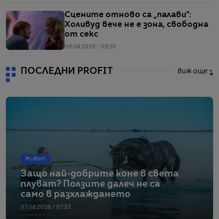
Сцените отново са „палави“:
Холивуд вече не е зона, свободна
от секс
06.08.2026 / 09:20
ПОСЛЕДНИ PROFIT
виж още
Живот
Защо най-добрите коне в света
плуват? Ползите далеч не са
само в разхлаждането
07.08.2026 / 07:53