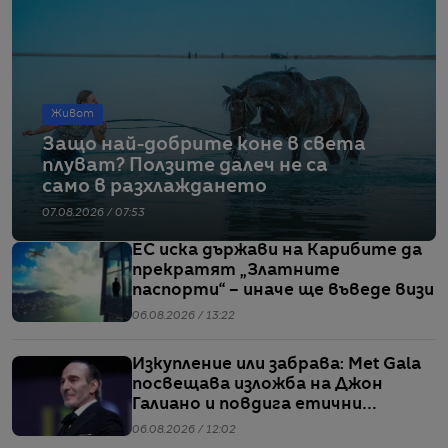
Живот
Защо най-добрите коне в света
плуват? Ползите далеч не са
само в разхлаждането
07.08.2026 / 07:53
ЕС иска държави на Карибите да
прекратят „Златните
паспорти“ – иначе ще въведе визи
06.08.2026 / 13:22
Изкупление или забрава: Met Gala
посвещава изложба на Джон
Галиано и повдига етични
въпроси
06.08.2026 / 12:02