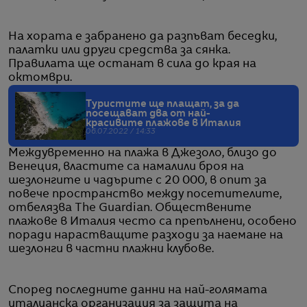
На хората е забранено да разпъват беседки,
палатки или други средства за сянка.
Правилата ще останат в сила до края на
октомври.
Туристите ще плащат, за да
посещават два от най-
красивите плажове в Италия
06.07.2022 / 14:33
Междувременно на плажа в Джезоло, близо до
Венеция, властите са намалили броя на
шезлонгите и чадърите с 20 000, в опит за
повече пространство между посетителите,
отбелязва The Guardian. Обществените
плажове в Италия често са препълнени, особено
поради нарастващите разходи за наемане на
шезлонги в частни плажни клубове.
Според последните данни на най-голямата
италианска организация за защита на