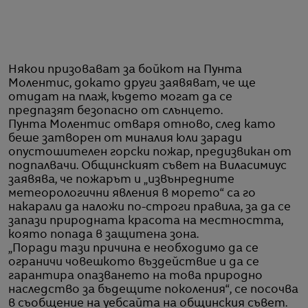
Някои призовават за бойкот на Пунта
Молентис, докато други заявяват, че ще
отидат на плаж, където могат да се
предпазят безопасно от слънцето.
Пунта Молентис отваря отново, след като
беше затворен от миналия юли заради
опустошителен горски пожар, предизвикан от
подпалвачи. Общинският съвет на Виласимиус
заявява, че пожарът и „извънредните
метеорологични явления в морето“ са го
накарали да наложи по-строги правила, за да се
запази природната красота на местността,
която попада в защитена зона.
„Поради тази причина е необходимо да се
ограничи човешкото въздействие и да се
гарантира опазването на това природно
наследство за бъдещите поколения“, се посочва
в съобщение на уебсайта на общинския съвет.