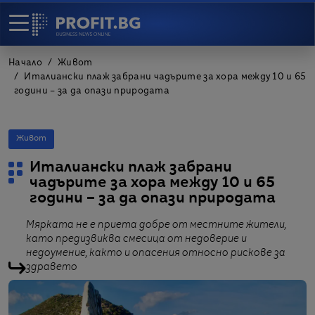
Начало
Живот
Италиански плаж забрани чадърите за хора между 10 и 65
години – за да опази природата
Живот
Италиански плаж забрани
чадърите за хора между 10 и 65
години – за да опази природата
Мярката не е приета добре от местните жители,
като предизвиква смесица от недоверие и
недоумение, както и опасения относно рискове за
здравето